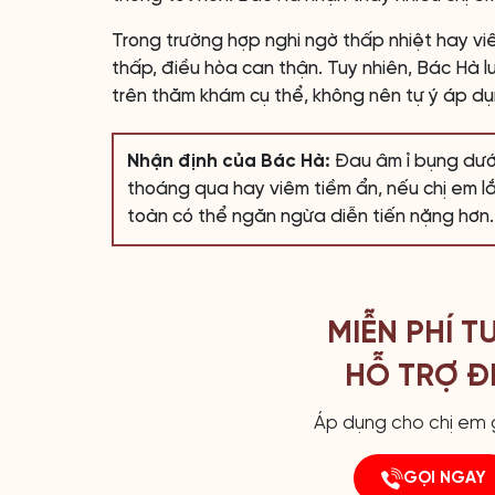
Trong trường hợp nghi ngờ thấp nhiệt hay viê
thấp, điều hòa can thận. Tuy nhiên, Bác Hà 
trên thăm khám cụ thể, không nên tự ý áp d
Nhận định của Bác Hà:
Đau âm ỉ bụng dưới 
thoáng qua hay viêm tiềm ẩn, nếu chị em l
toàn có thể ngăn ngừa diễn tiến nặng hơn.
MIỄN PHÍ T
HỖ TRỢ ĐI
Áp dụng cho chị em g
GỌI NGAY