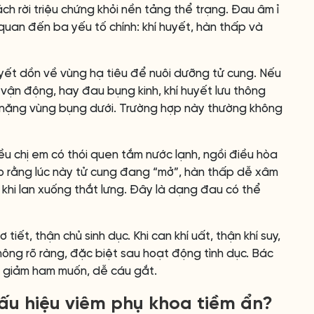
h rời triệu chứng khỏi nền tảng thể trạng. Đau âm ỉ
quan đến ba yếu tố chính: khí huyết, hàn thấp và
huyết dồn về vùng hạ tiêu để nuôi dưỡng tử cung. Nếu
 vận động, hay đau bụng kinh, khí huyết lưu thông
ức nặng vùng bụng dưới. Trường hợp này thường không
u chị em có thói quen tắm nước lạnh, ngồi điều hòa
ho rằng lúc này tử cung đang “mở”, hàn thấp dễ xâm
khi lan xuống thắt lưng. Đây là dạng đau có thể
tiết, thận chủ sinh dục. Khi can khí uất, thận khí suy,
ông rõ ràng, đặc biệt sau hoạt động tình dục. Bác
 giảm ham muốn, dễ cáu gắt.
ấu hiệu viêm phụ khoa tiềm ẩn?