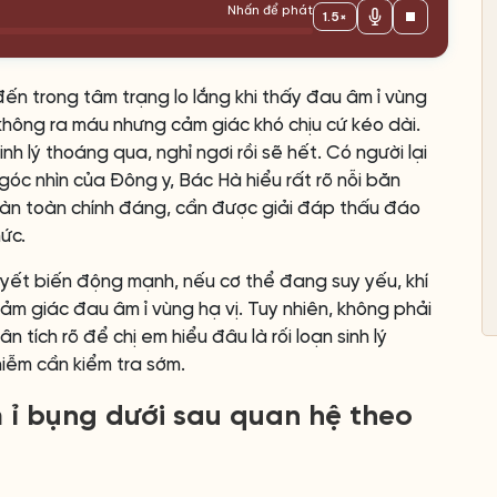
Nhấn để phát
1.5×
ến trong tâm trạng lo lắng khi thấy đau âm ỉ vùng
không ra máu nhưng cảm giác khó chịu cứ kéo dài.
inh lý thoáng qua, nghỉ ngơi rồi sẽ hết. Có người lại
góc nhìn của Đông y, Bác Hà hiểu rất rõ nỗi băn
oàn toàn chính đáng, cần được giải đáp thấu đáo
ức.
uyết biến động mạnh, nếu cơ thể đang suy yếu, khí
 cảm giác đau âm ỉ vùng hạ vị. Tuy nhiên, không phải
tích rõ để chị em hiểu đâu là rối loạn sinh lý
hiễm cần kiểm tra sớm.
 ỉ bụng dưới sau quan hệ theo