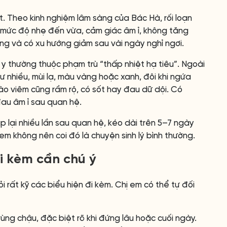
t. Theo kinh nghiệm lâm sàng của Bác Hà, rối loạn
 mức độ nhẹ đến vừa, cảm giác âm ỉ, không tăng
ờng và có xu hướng giảm sau vài ngày nghỉ ngơi.
 y thường thuộc phạm trù “thấp nhiệt hạ tiêu”. Ngoài
ư nhiều, mùi lạ, màu vàng hoặc xanh, đôi khi ngứa
ào viêm cũng rầm rộ, có sốt hay đau dữ dội. Có
au âm ỉ sau quan hệ.
p lại nhiều lần sau quan hệ, kéo dài trên 5–7 ngày
m không nên coi đó là chuyện sinh lý bình thường.
i kèm cần chú ý
 rất kỹ các biểu hiện đi kèm. Chị em có thể tự đối
ng chậu, đặc biệt rõ khi đứng lâu hoặc cuối ngày.