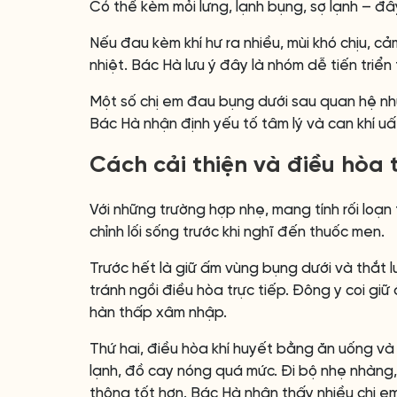
Có thể kèm mỏi lưng, lạnh bụng, sợ lạnh – đ
Nếu đau kèm khí hư ra nhiều, mùi khó chịu, c
nhiệt. Bác Hà lưu ý đây là nhóm dễ tiến triển
Một số chị em đau bụng dưới sau quan hệ nh
Bác Hà nhận định yếu tố tâm lý và can khí uấ
Cách cải thiện và điều hòa
Với những trường hợp nhẹ, mang tính rối loạ
chỉnh lối sống trước khi nghĩ đến thuốc men.
Trước hết là giữ ấm vùng bụng dưới và thắt l
tránh ngồi điều hòa trực tiếp. Đông y coi gi
hàn thấp xâm nhập.
Thứ hai, điều hòa khí huyết bằng ăn uống và 
lạnh, đồ cay nóng quá mức. Đi bộ nhẹ nhàng,
thông tốt hơn. Bác Hà nhận thấy nhiều chị em 