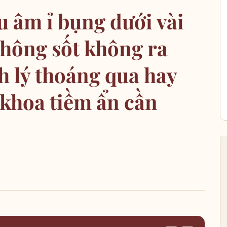
u âm ỉ bụng dưới vài
không sốt không ra
nh lý thoáng qua hay
 khoa tiềm ẩn cần