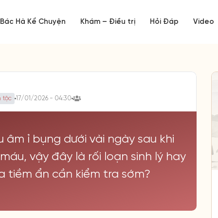
Bác Hà Kể Chuyện
Khám – Điều trị
Hỏi Đáp
Video
 tộc
17/01/2026 - 04:30
 âm ỉ bụng dưới vài ngày sau khi
áu, vậy đây là rối loạn sinh lý hay
a tiềm ẩn cần kiểm tra sớm?