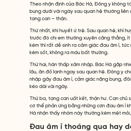
Theo nhận định của Bác Hà, Đông y không tác
bụng dưới vài ngày sau quan hệ thường liên 
tạng can – thận.
Thứ nhất, khí huyết ứ trệ. Sau quan hệ, khí 
trước đó chị em thường xuyên căng thẳng, ít
kém thì rất dễ sinh ra cảm giác đau âm ỉ, t
kèm sốt, không ra máu bất thường.
Thứ hai, hàn thấp xâm nhập. Bác Hà gặp nhiề
lâu, ăn đồ lạnh ngay sau quan hệ. Đông y c
nhập gây đau âm ỉ, cảm giác nặng bụng, đôi 
kéo dài vài ngày.
Thứ ba, tạng can uất kết, thận hư. Can chủ sơ 
cơ thể phản ứng bằng những cơn đau âm ỉ kh
Hà nhận thấy nhóm này thường kèm mệt mỏi,
Đau âm ỉ thoáng qua hay d