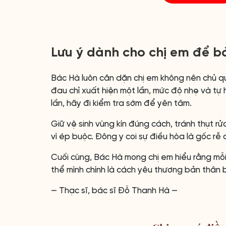
Lưu ý dành cho chị em để bả
Bác Hà luôn căn dặn chị em không nên chủ 
đau chỉ xuất hiện một lần, mức độ nhẹ và tự 
lần, hãy đi kiểm tra sớm để yên tâm.
Giữ vệ sinh vùng kín đúng cách, tránh thụt r
vì ép buộc. Đông y coi sự điều hòa là gốc rễ c
Cuối cùng, Bác Hà mong chị em hiểu rằng m
thể mình chính là cách yêu thương bản thân 
— Thạc sĩ, bác sĩ Đỗ Thanh Hà —