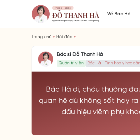
Về Bác Hà
Trang chủ
»
Hỏi đáp
»
Bác sĩ Đỗ Thanh Hà
Quản trị viên
Bác Hà - Tinh hoa y học dân
Bác Hà ơi, cháu thường đau
quan hệ dù không sốt hay ra m
dấu hiệu viêm phụ kho