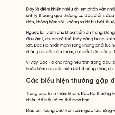
Đây là điểm khiến nhiều chị em phân vân nhấ
sinh lý thoáng qua thường có đặc điểm: đau
dần, không kèm sốt, không ra khí hư bất thư
Ngược lại, viêm phụ khoa tiềm ẩn trong Đông
đau âm ỉ, chị em có thể thấy nặng bụng, khí h
rát. Bác Hà nhấn mạnh rằng không phải lúc n
những ca viêm âm thầm, chỉ biểu hiện bằng đ
Vì vậy, Bác Hà cho rằng nếu tình trạng đau lặ
hoặc kèm các dấu hiệu bất thường khác, chị e
Các biểu hiện thường gặp đ
Trong quá trình thăm khám, Bác Hà thường hỏi
chiếu để hiểu rõ cơ thể mình hơn.
Đau âm ỉ bụng dưới kèm cảm giác tức nặng vù