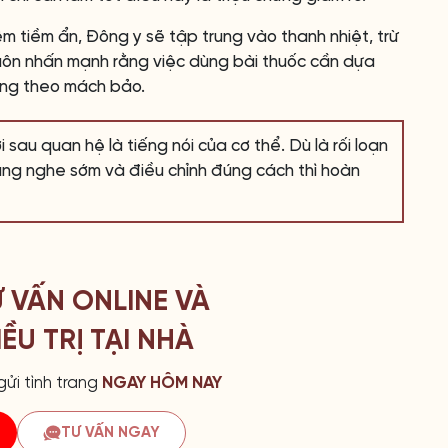
m tiềm ẩn, Đông y sẽ tập trung vào thanh nhiệt, trừ
luôn nhấn mạnh rằng việc dùng bài thuốc cần dựa
ụng theo mách bảo.
sau quan hệ là tiếng nói của cơ thể. Dù là rối loạn
ắng nghe sớm và điều chỉnh đúng cách thì hoàn
Ư VẤN ONLINE VÀ
ỀU TRỊ TẠI NHÀ
ửi tình trang
NGAY HÔM NAY
TƯ VẤN NGAY