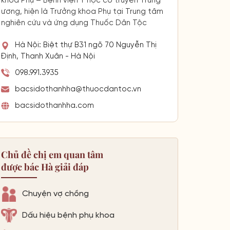
khoa Phụ – Bệnh viện Y học cổ truyền Trung
ương, hiện là Trưởng khoa Phụ tại Trung tâm
nghiên cứu và ứng dụng Thuốc Dân Tộc
Hà Nội: Biệt thự B31 ngõ 70 Nguyễn Thị
Định, Thanh Xuân - Hà Nội
098.991.3935
bacsidothanhha@thuocdantoc.vn
bacsidothanhha.com
Chủ đề chị em quan tâm
được bác Hà giải đáp
Chuyện vợ chồng
Dấu hiệu bệnh phụ khoa