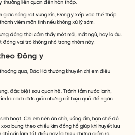
ây thường liên quan đến hàn thấp.
ảm giác nóng rát vùng kín, Đông y xếp vào thể thấp
 thành viêm mãn tính nếu không xử lý sớm.
ưng đồng thời cảm thấy mệt mỏi, mất ngủ, hay lo âu.
t đóng vai trò không nhỏ trong nhóm này.
 theo Đông y
n thoáng qua, Bác Hà thường khuyên chị em điều
ưng, đặc biệt sau quan hệ. Tránh tắm nước lạnh,
ữ ấm là cách đơn giản nhưng rất hiệu quả để ngăn
sinh hoạt. Chị em nên ăn chín, uống ấm, hạn chế đồ
 xoa bụng theo chiều kim đồng hồ giúp khí huyết lưu
chỉ cần làm tốt điều này là triệu chứng giảm rõ.