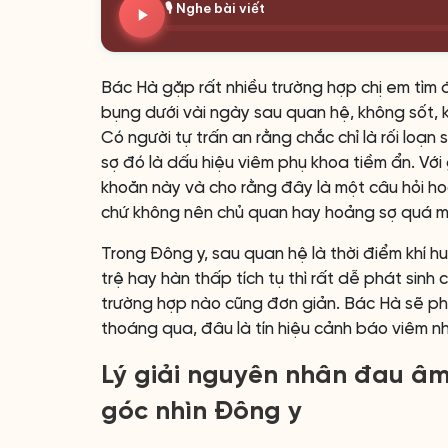
🎙️ Nghe bài viết
Bác Hà gặp rất nhiều trường hợp chị em tìm đ
bụng dưới vài ngày sau quan hệ, không sốt, 
Có người tự trấn an rằng chắc chỉ là rối loạn s
sợ đó là dấu hiệu viêm phụ khoa tiềm ẩn. Với 
khoăn này và cho rằng đây là một câu hỏi h
chứ không nên chủ quan hay hoảng sợ quá m
Trong Đông y, sau quan hệ là thời điểm khí h
trệ hay hàn thấp tích tụ thì rất dễ phát sinh
trường hợp nào cũng đơn giản. Bác Hà sẽ phân 
thoáng qua, đâu là tín hiệu cảnh báo viêm n
Lý giải nguyên nhân đau âm
góc nhìn Đông y