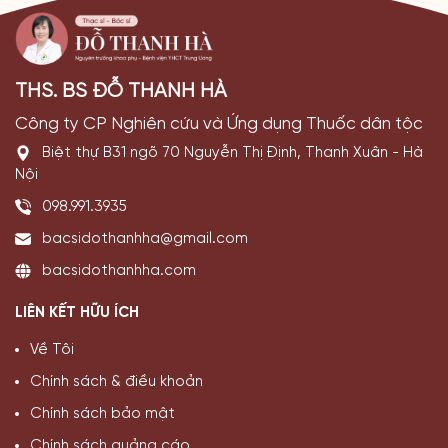
THS. BS ĐỖ THANH HÀ
Công ty CP Nghiên cứu và Ứng dụng Thuốc dân tộc
Biệt thự B31 ngõ 70 Nguyễn Thị Định, Thanh Xuân - Hà
Nội
098.991.3935
bacsidothanhha@gmail.com
bacsidothanhha.com
LIÊN KẾT HỮU ÍCH
Về Tôi
Chính sách & điều khoản
Chính sách bảo mật
Chính sách quảng cáo