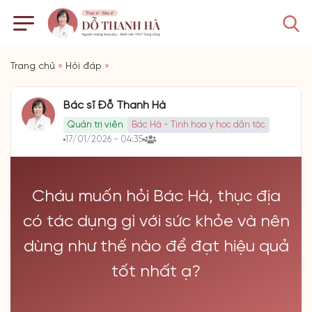
Trang chủ
»
Hỏi đáp
»
Bác sĩ Đỗ Thanh Hà
Quản trị viên
Bác Hà - Tinh hoa y học dân tộc
17/01/2026 - 04:35
Cháu muốn hỏi Bác Hà, thục địa
có tác dụng gì với sức khỏe và nên
dùng như thế nào để đạt hiệu quả
tốt nhất ạ?