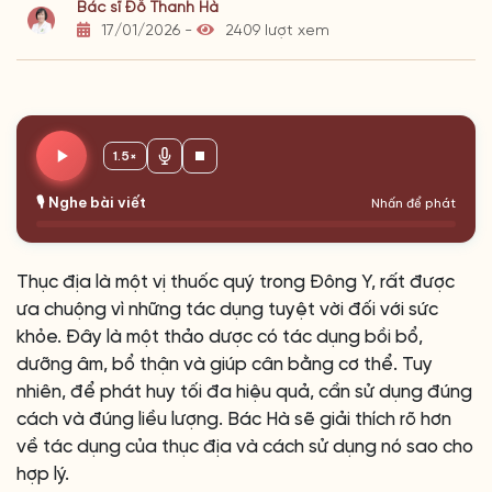
Bác sĩ Đỗ Thanh Hà
17/01/2026 -
2409 lượt xem
1.5×
🎙️ Nghe bài viết
Nhấn để phát
Thục địa là một vị thuốc quý trong Đông Y, rất được
ưa chuộng vì những tác dụng tuyệt vời đối với sức
khỏe. Đây là một thảo dược có tác dụng bồi bổ,
dưỡng âm, bổ thận và giúp cân bằng cơ thể. Tuy
nhiên, để phát huy tối đa hiệu quả, cần sử dụng đúng
cách và đúng liều lượng. Bác Hà sẽ giải thích rõ hơn
về tác dụng của thục địa và cách sử dụng nó sao cho
hợp lý.