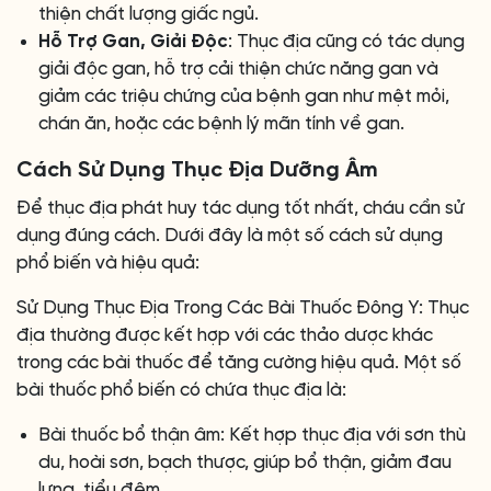
thiện chất lượng giấc ngủ.
Hỗ Trợ Gan, Giải Độc
: Thục địa cũng có tác dụng
giải độc gan, hỗ trợ cải thiện chức năng gan và
giảm các triệu chứng của bệnh gan như mệt mỏi,
chán ăn, hoặc các bệnh lý mãn tính về gan.
Cách Sử Dụng Thục Địa Dưỡng Âm
Để thục địa phát huy tác dụng tốt nhất, cháu cần sử
dụng đúng cách. Dưới đây là một số cách sử dụng
phổ biến và hiệu quả:
Sử Dụng Thục Địa Trong Các Bài Thuốc Đông Y: Thục
địa thường được kết hợp với các thảo dược khác
trong các bài thuốc để tăng cường hiệu quả. Một số
bài thuốc phổ biến có chứa thục địa là:
Bài thuốc bổ thận âm: Kết hợp thục địa với sơn thù
du, hoài sơn, bạch thược, giúp bổ thận, giảm đau
lưng, tiểu đêm.