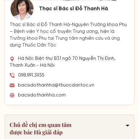
Thạc sĩ Bác sĩ Đỗ Thanh Hà
Thạc sĩ Bác sĩ Đỗ Thanh Hà-Nguyên Trưởng khoa Phụ
– Bệnh viện Y học cổ truyền Trung ương, hiện là
Trưởng khoa Phụ tại Trung tâm nghiên cứu và ứng
dụng Thuốc Dân Tộc
Hà Nội: Biệt thự B31 ngõ 70 Nguyễn Thị Định,
Thanh Xuân - Hà Nội
098.991.3935
bacsidothanhha@thuocdantoc.vn
bacsidothanhha.com
Chủ đề chị em quan tâm
được bác Hà giải đáp