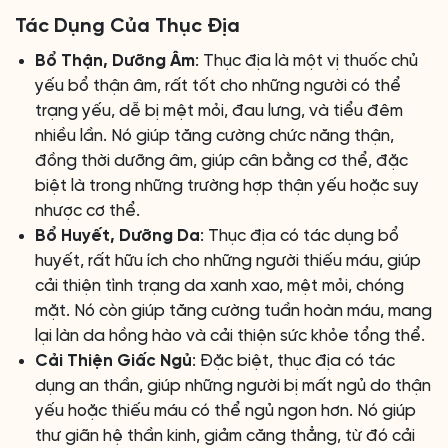
Tác Dụng Của Thục Địa
Bổ Thận, Dưỡng Âm
: Thục địa là một vị thuốc chủ
yếu bổ thận âm, rất tốt cho những người có thể
trạng yếu, dễ bị mệt mỏi, đau lưng, và tiểu đêm
nhiều lần. Nó giúp tăng cường chức năng thận,
đồng thời dưỡng âm, giúp cân bằng cơ thể, đặc
biệt là trong những trường hợp thận yếu hoặc suy
nhược cơ thể.
Bổ Huyết, Dưỡng Da
: Thục địa có tác dụng bổ
huyết, rất hữu ích cho những người thiếu máu, giúp
cải thiện tình trạng da xanh xao, mệt mỏi, chóng
mặt. Nó còn giúp tăng cường tuần hoàn máu, mang
lại làn da hồng hào và cải thiện sức khỏe tổng thể.
Cải Thiện Giấc Ngủ
: Đặc biệt, thục địa có tác
dụng an thần, giúp những người bị mất ngủ do thận
yếu hoặc thiếu máu có thể ngủ ngon hơn. Nó giúp
thư giãn hệ thần kinh, giảm căng thẳng, từ đó cải