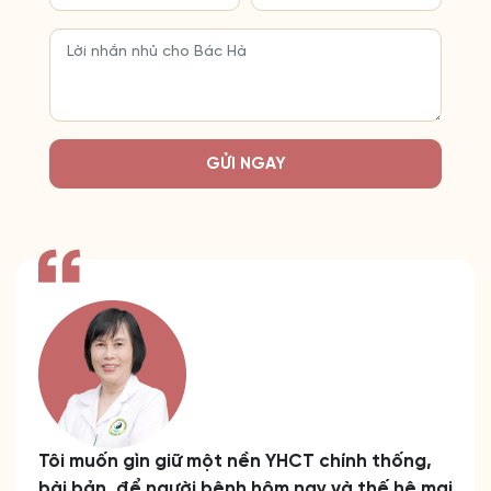
GỬI NGAY
Tôi muốn gìn giữ một nền YHCT chính thống,
bài bản, để người bệnh hôm nay và thế hệ mai