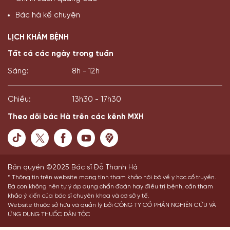
Bác hà kể chuyện
LỊCH KHÁM BỆNH
Tất cả các ngày trong tuần
Sáng:
8h - 12h
Chiều:
13h30 - 17h30
Theo dõi bác Hà trên các kênh MXH
Bản quyền ©2025 Bác sĩ Đỗ Thanh Hà
* Thông tin trên website mang tính tham khảo nội bộ về y học cổ truyền.
Bà con không nên tự ý áp dụng chẩn đoán hay điều trị bệnh, cần tham
khảo ý kiến của bác sĩ chuyên khoa và cơ sở y tế.
Website thuộc sở hữu và quản lý bởi CÔNG TY CỔ PHẦN NGHIÊN CỨU VÀ
ỨNG DỤNG THUỐC DÂN TỘC