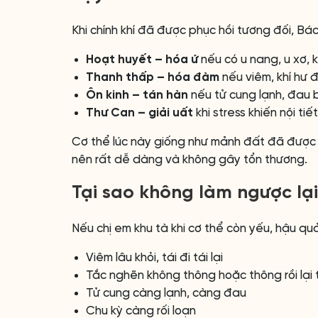
Khi chính khí đã được phục hồi tương đối, Bá
Hoạt huyết – hóa ứ
nếu có u nang, u xơ, k
Thanh thấp – hóa đàm
nếu viêm, khí hư 
Ôn kinh – tán hàn
nếu tử cung lạnh, đau b
Thư Can – giải uất
khi stress khiến nội tiết
Cơ thể lúc này giống như mảnh đất đã được 
nên rất dễ dàng và không gây tổn thương.
Tại sao không làm ngược lạ
Nếu chị em khu tà khi cơ thể còn yếu, hậu quả
Viêm lâu khỏi, tái đi tái lại
Tắc nghẽn không thông hoặc thông rồi lại 
Tử cung càng lạnh, càng đau
Chu kỳ càng rối loạn