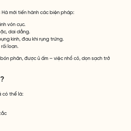
c Hà mới tiến hành các biện pháp:
inh vón cục.
đặc, dai dẳng.
ụng kinh, đau khi rụng trứng.
 rối loạn.
bón phân, được ủ ấm – việc nhổ cỏ, dọn sạch trở
i?
 có thể là:
tắc