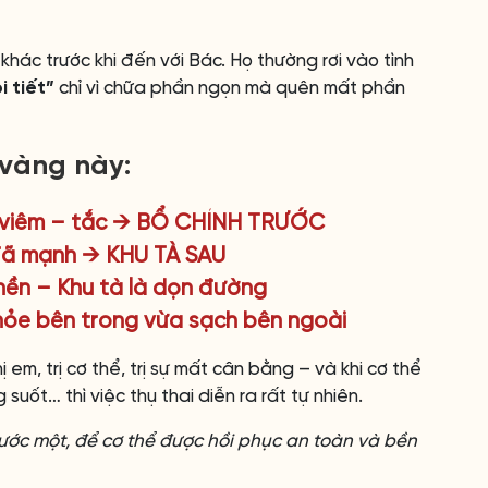
 khác trước khi đến với Bác. Họ thường rơi vào tình
i tiết”
chỉ vì chữa phần ngọn mà quên mất phần
vàng này:
a viêm – tắc → BỔ CHÍNH TRƯỚC
 đã mạnh → KHU TÀ SAU
nền – Khu tà là dọn đường
hỏe bên trong vừa sạch bên ngoài
 em, trị cơ thể, trị sự mất cân bằng – và khi cơ thể
g suốt… thì việc thụ thai diễn ra rất tự nhiên.
ước một, để cơ thể được hồi phục an toàn và bền