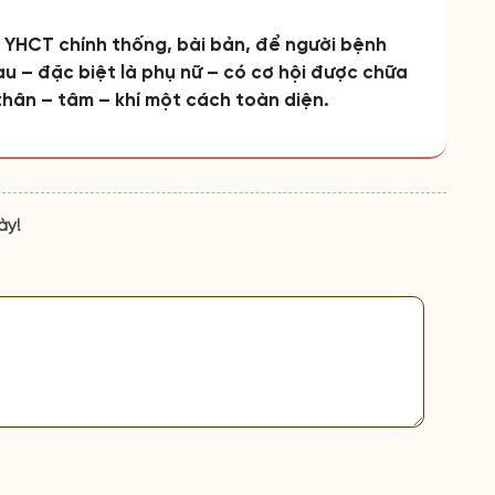
n YHCT chính thống, bài bản, để người bệnh
u – đặc biệt là phụ nữ – có cơ hội được chữa
thân – tâm – khí một cách toàn diện.
ày!