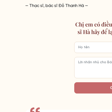
— Thạc sĩ, bác sĩ Đỗ Thanh Hà —
Chị em có điều
sĩ Hà hãy để l