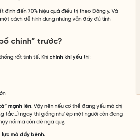
t định đến 70% hiệu quả điều trị theo Đông y. Và
h một cách dễ hình dung nhưng vẫn đầy đủ tính
“bổ chính” trước?
hống rất tinh tế. Khi
chính khí yếu
thì:
lớn
“tà” mạnh lên
. Vậy nên nếu cơ thể đang yếu mà chị
hông tắc…) ngay thì giống như ép một người còn đang
hạy nổi mà còn dễ ngã quỵ.
đủ lực mà đẩy bệnh.