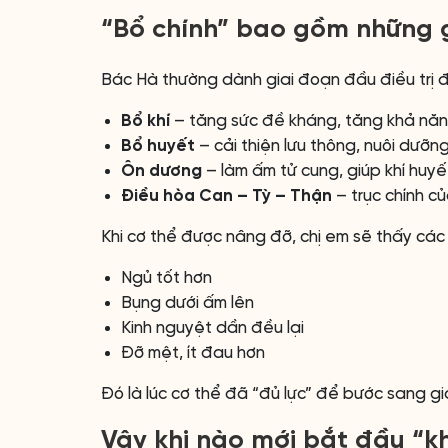
“Bổ chính” bao gồm những 
Bác Hà thường dành giai đoạn đầu điều trị 
Bổ khí
– tăng sức đề kháng, tăng khả năn
Bổ huyết
– cải thiện lưu thông, nuôi dưỡn
Ôn dương
– làm ấm tử cung, giúp khí huyết
Điều hòa Can – Tỳ – Thận
– trục chính củ
Khi cơ thể được nâng đỡ, chị em sẽ thấy các
Ngủ tốt hơn
Bụng dưới ấm lên
Kinh nguyệt dần đều lại
Đỡ mệt, ít đau hơn
Đó là lúc cơ thể đã “đủ lực” để bước sang gi
Vậy khi nào mới bắt đầu “k