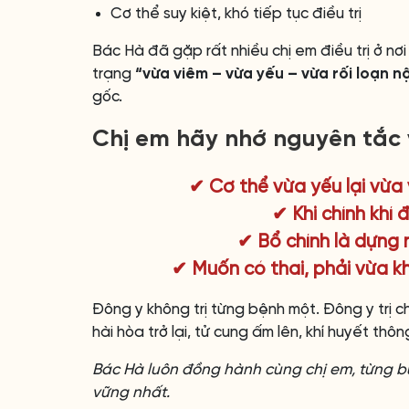
Cơ thể suy kiệt, khó tiếp tục điều trị
Bác Hà đã gặp rất nhiều chị em điều trị ở nơi
trạng
“vừa viêm – vừa yếu – vừa rối loạn nộ
gốc.
Chị em hãy nhớ nguyên tắc 
✔ Cơ thể vừa yếu lại vừ
✔ Khi chính khí
✔ Bổ chính là dựng 
✔ Muốn có thai, phải vừa k
Đông y không trị từng bệnh một. Đông y trị chị
hài hòa trở lại, tử cung ấm lên, khí huyết thôn
Bác Hà luôn đồng hành cùng chị em, từng b
vững nhất.