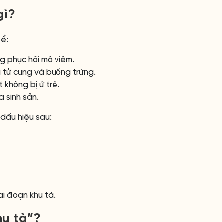
gì?
để:
g phục hồi mô viêm.
g tử cung và buồng trứng.
 không bị ứ trệ.
a sinh sản.
 dấu hiệu sau:
ai đoạn khu tà.
hu tà”?