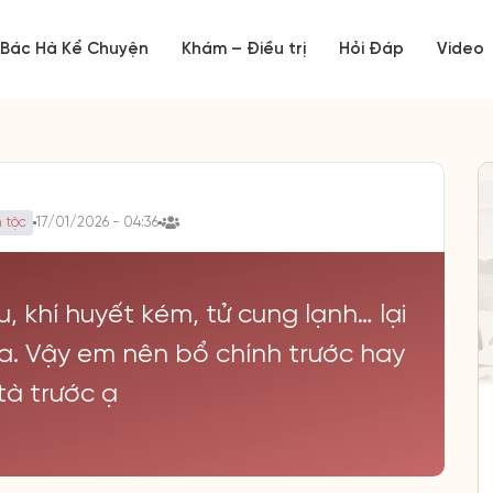
Bác Hà Kể Chuyện
Khám – Điều trị
Hỏi Đáp
Video
 tộc
17/01/2026 - 04:36
, khí huyết kém, tử cung lạnh… lại
a. Vậy em nên bổ chính trước hay
tà trước ạ