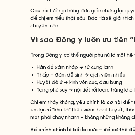
Câu hỏi tưởng chừng đơn giản nhưng lại quyế
để chị em hiểu thật sâu, Bác Hà sẽ giải thíc
chuyên môn.
Vì sao Đông y luôn ưu tiên 
Trong Đông y, cơ thể người phụ nữ là một hệ t
Hàn dễ xâm nhập → tử cung lạnh
Thấp – đàm dễ sinh → dịch viêm nhiều
Huyết dễ ứ → kinh vón cục, đau bụng
Tạng phủ suy → nội tiết rối loạn, trứng khó 
Chị em thấy không,
yếu chính là cơ hội để 
em lại cố “khu tà” (tiêu viêm, hoạt huyết, t
mệt phải chạy nhanh – không những không c
Bổ chính chính là bồi lại sức – để cơ thể 