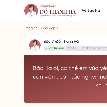
Về Bác Hà
Trang chủ
»
Hỏi đáp
»
Bác sĩ Đỗ Thanh Hà
Quản trị viên
Bác Hà - Tinh hoa y học dân
Bác Hà ơi, cơ thể em vừa yếu
còn viêm, còn tắc nghẽn nữ
khu 