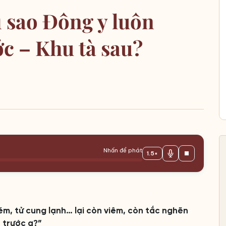
ì sao Đông y luôn
c – Khu tà sau?
Nhấn để phát
1.5×
kém, tử cung lạnh… lại còn viêm, còn tắc nghẽn
 trước ạ?”