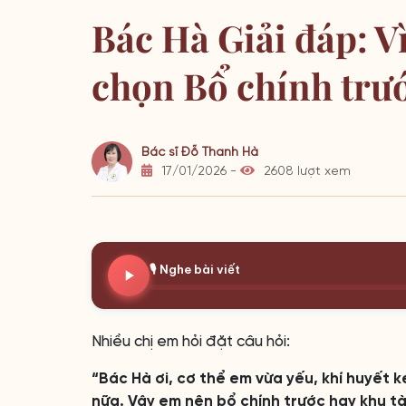
Bác Hà Giải đáp: V
chọn Bổ chính trướ
Bác sĩ Đỗ Thanh Hà
17/01/2026 -
2608 lượt xem
🎙️ Nghe bài viết
Nhiều chị em hỏi đặt câu hỏi:
“Bác Hà ơi, cơ thể em vừa yếu, khí huyết 
nữa. Vậy em nên bổ chính trước hay khu tà