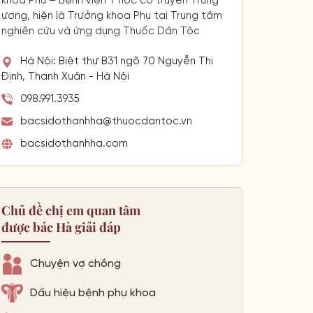
khoa Phụ – Bệnh viện Y học cổ truyền Trung
ương, hiện là Trưởng khoa Phụ tại Trung tâm
nghiên cứu và ứng dụng Thuốc Dân Tộc
Hà Nội: Biệt thự B31 ngõ 70 Nguyễn Thị
Định, Thanh Xuân - Hà Nội
098.991.3935
bacsidothanhha@thuocdantoc.vn
bacsidothanhha.com
Chủ đề chị em quan tâm
được bác Hà giải đáp
Chuyện vợ chồng
Dấu hiệu bệnh phụ khoa