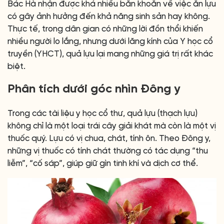
Bác Hà nhận được khá nhiều băn khoăn về việc ăn lựu
có gây ảnh hưởng đến khả năng sinh sản hay không.
Thực tế, trong dân gian có những lời đồn thổi khiến
nhiều người lo lắng, nhưng dưới lăng kính của Y học cổ
truyền (YHCT), quả lựu lại mang những giá trị rất khác
biệt.
Phân tích dưới góc nhìn Đông y
Trong các tài liệu y học cổ thư, quả lựu (thạch lựu)
không chỉ là một loại trái cây giải khát mà còn là một vị
thuốc quý. Lựu có vị chua, chát, tính ôn. Theo Đông y,
những vị thuốc có tính chát thường có tác dụng “thu
liễm”, “cố sáp”, giúp giữ gìn tinh khí và dịch cơ thể.