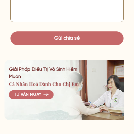
Giải Pháp Điều Trị Vô Sinh Hiếm
Muộn
Cá Nhân Hoá Dành Cho Chị Em
TƯ VẤN NGAY