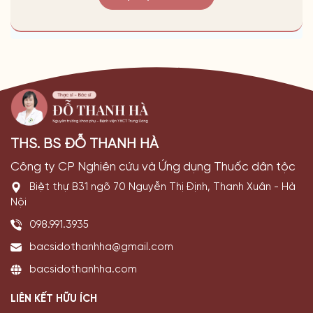
THS. BS ĐỖ THANH HÀ
Công ty CP Nghiên cứu và Ứng dụng Thuốc dân tộc
Biệt thự B31 ngõ 70 Nguyễn Thị Định, Thanh Xuân - Hà
Nội
098.991.3935
bacsidothanhha@gmail.com
bacsidothanhha.com
LIÊN KẾT HỮU ÍCH