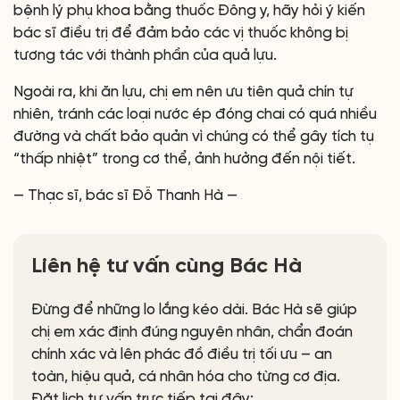
bệnh lý phụ khoa bằng thuốc Đông y, hãy hỏi ý kiến
bác sĩ điều trị để đảm bảo các vị thuốc không bị
tương tác với thành phần của quả lựu.
Ngoài ra, khi ăn lựu, chị em nên ưu tiên quả chín tự
nhiên, tránh các loại nước ép đóng chai có quá nhiều
đường và chất bảo quản vì chúng có thể gây tích tụ
“thấp nhiệt” trong cơ thể, ảnh hưởng đến nội tiết.
— Thạc sĩ, bác sĩ Đỗ Thanh Hà —
Liên hệ tư vấn cùng Bác Hà
Đừng để những lo lắng kéo dài. Bác Hà sẽ giúp
chị em xác định đúng nguyên nhân, chẩn đoán
chính xác và lên phác đồ điều trị tối ưu – an
toàn, hiệu quả, cá nhân hóa cho từng cơ địa.
Đặt lịch tư vấn trực tiếp tại đây: