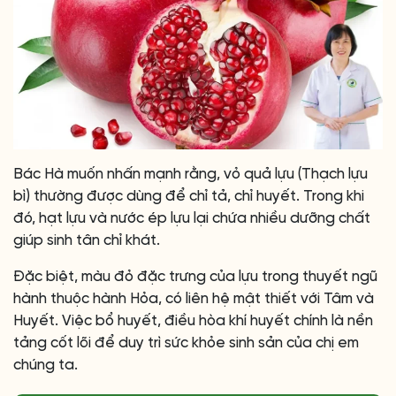
Bác Hà muốn nhấn mạnh rằng, vỏ quả lựu (Thạch lựu
bì) thường được dùng để chỉ tả, chỉ huyết. Trong khi
đó, hạt lựu và nước ép lựu lại chứa nhiều dưỡng chất
giúp sinh tân chỉ khát.
Đặc biệt, màu đỏ đặc trưng của lựu trong thuyết ngũ
hành thuộc hành Hỏa, có liên hệ mật thiết với Tâm và
Huyết. Việc bổ huyết, điều hòa khí huyết chính là nền
tảng cốt lõi để duy trì sức khỏe sinh sản của chị em
chúng ta.