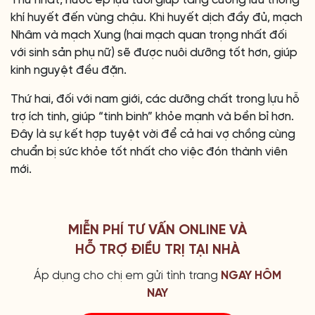
Thứ nhất, nước ép lựu tươi giúp tăng cường lưu thông
khí huyết đến vùng chậu. Khi huyết dịch đầy đủ, mạch
Nhâm và mạch Xung (hai mạch quan trọng nhất đối
với sinh sản phụ nữ) sẽ được nuôi dưỡng tốt hơn, giúp
kinh nguyệt đều đặn.
Thứ hai, đối với nam giới, các dưỡng chất trong lựu hỗ
trợ ích tinh, giúp “tinh binh” khỏe mạnh và bền bỉ hơn.
Đây là sự kết hợp tuyệt vời để cả hai vợ chồng cùng
chuẩn bị sức khỏe tốt nhất cho việc đón thành viên
mới.
MIỄN PHÍ TƯ VẤN ONLINE VÀ
HỖ TRỢ ĐIỀU TRỊ TẠI NHÀ
Áp dụng cho chị em gửi tình trang
NGAY HÔM
NAY