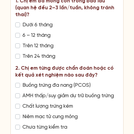
1. Chị em đã mong con trong bao lâu
(quan hệ đều 2–3 lần/tuần, không tránh
thai)?
Dưới 6 tháng
6 – 12 tháng
Trên 12 tháng
Trên 24 tháng
2. Chị em từng được chẩn đoán hoặc có
kết quả xét nghiệm nào sau đây?
Buồng trứng đa nang (PCOS)
AMH thấp/suy giảm dự trữ buồng trứng
Chất lượng trứng kém
Niêm mạc tử cung mỏng
Chưa từng kiểm tra