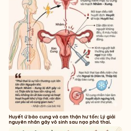
Huyết ứ bào cung và can thận hư tổn: Lý giải
nguyên nhân gây vô sinh sau nạo phá thai.