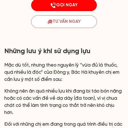
GỌI NGAY
TƯ VẤN NGAY
Những lưu ý khi sử dụng lựu
Mặc dù tốt, nhưng theo nguyên lý “vừa đủ là thuốc,
quá nhiều là độc” của Đông y, Bác Hà khuyên chị em
cần lưu ý một số điểm sau:
Không nên ăn quá nhiều lựu khi đang bị táo bón nặng
hoặc có các vấn đề về dạ dày (đa toan), vì vị chua
chát có thể làm tình trạng co thắt trở nên khó chịu
hơn.
Đối với những chị em đang trong quá trình điều trị các