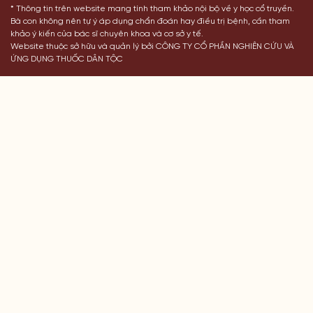
* Thông tin trên website mang tính tham khảo nội bộ về y học cổ truyền.
Bà con không nên tự ý áp dụng chẩn đoán hay điều trị bệnh, cần tham
khảo ý kiến của bác sĩ chuyên khoa và cơ sở y tế.
Website thuộc sở hữu và quản lý bởi CÔNG TY CỔ PHẦN NGHIÊN CỨU VÀ
ỨNG DỤNG THUỐC DÂN TỘC