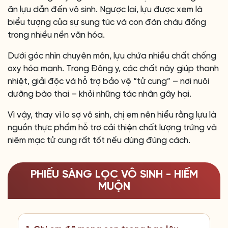
ăn lựu dẫn đến vô sinh. Ngược lại, lựu được xem là
biểu tượng của sự sung túc và con đàn cháu đống
trong nhiều nền văn hóa.
Dưới góc nhìn chuyên môn, lựu chứa nhiều chất chống
oxy hóa mạnh. Trong Đông y, các chất này giúp thanh
nhiệt, giải độc và hỗ trợ bảo vệ “tử cung” – nơi nuôi
dưỡng bào thai – khỏi những tác nhân gây hại.
Vì vậy, thay vì lo sợ vô sinh, chị em nên hiểu rằng lựu là
nguồn thực phẩm hỗ trợ cải thiện chất lượng trứng và
niêm mạc tử cung rất tốt nếu dùng đúng cách.
PHIẾU SÀNG LỌC VÔ SINH - HIẾM
MUỘN