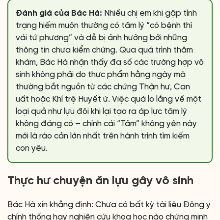
Đánh giá của Bác Hà:
Nhiều chị em khi gặp tình
trạng hiếm muộn thường có tâm lý “có bệnh thì
vái tứ phương” và dễ bị ảnh hưởng bởi những
thông tin chưa kiểm chứng. Qua quá trình thăm
khám, Bác Hà nhận thấy đa số các trường hợp vô
sinh không phải do thực phẩm hằng ngày mà
thường bắt nguồn từ các chứng Thận hư, Can
uất hoặc Khí trệ Huyết ứ. Việc quá lo lắng về một
loại quả như lựu đôi khi lại tạo ra áp lực tâm lý
không đáng có – chính cái “Tâm” không yên này
mới là rào cản lớn nhất trên hành trình tìm kiếm
con yêu.
Thực hư chuyện ăn lựu gây vô sinh
Bác Hà xin khẳng định: Chưa có bất kỳ tài liệu Đông y
chính thống hay nghiên cứu khoa học nào chứng minh