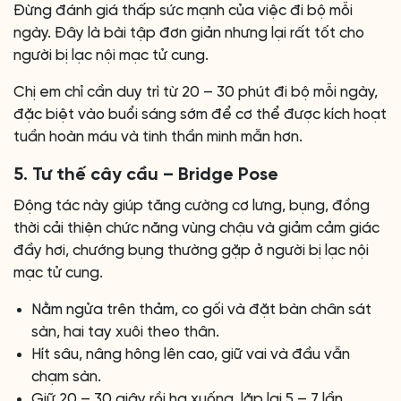
Đừng đánh giá thấp sức mạnh của việc đi bộ mỗi
ngày. Đây là bài tập đơn giản nhưng lại rất tốt cho
người bị lạc nội mạc tử cung.
Chị em chỉ cần duy trì từ 20 – 30 phút đi bộ mỗi ngày,
đặc biệt vào buổi sáng sớm để cơ thể được kích hoạt
tuần hoàn máu và tinh thần minh mẫn hơn.
5. Tư thế cây cầu – Bridge Pose
Động tác này giúp tăng cường cơ lưng, bụng, đồng
thời cải thiện chức năng vùng chậu và giảm cảm giác
đầy hơi, chướng bụng thường gặp ở người bị lạc nội
mạc tử cung.
Nằm ngửa trên thảm, co gối và đặt bàn chân sát
sàn, hai tay xuôi theo thân.
Hít sâu, nâng hông lên cao, giữ vai và đầu vẫn
chạm sàn.
Giữ 20 – 30 giây rồi hạ xuống, lặp lại 5 – 7 lần.