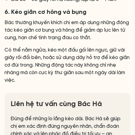
6. Kéo giãn cơ hông và bụng
Bác thường khuyến khích chị em áp dụng những động
tác kéo giãn cơ bụng và hông để giảm áp lực lên tử
cung, hạn chế tình trạng đau co thắt.
Có thể nằm ngửa, kéo một đầu gối lên ngực, giữ vài
giây rồi đổi bên, hoặc sử dụng dây hỗ trợ để kéo giãn
cơ đùi trong. Những động tác này không chỉ nhẹ
nhàng mà còn cực kỳ thư giãn sau một ngày dài làm
việc.
Liên hệ tư vấn cùng Bác Hà
Đừng để những lo lắng kéo dài. Bác Hà sẽ giúp
chị em xác định đúng nguyên nhân, chẩn đoán
chính xác và lên phác đồ điều trị tối ưu – an