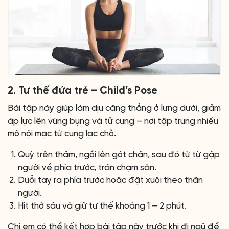
2. Tư thế đứa trẻ – Child’s Pose
Bài tập này giúp làm dịu căng thẳng ở lưng dưới, giảm
áp lực lên vùng bụng và tử cung – nơi tập trung nhiều
mô nội mạc tử cung lạc chỗ.
Quỳ trên thảm, ngồi lên gót chân, sau đó từ từ gập
người về phía trước, trán chạm sàn.
Duỗi tay ra phía trước hoặc đặt xuôi theo thân
người.
Hít thở sâu và giữ tư thế khoảng 1 – 2 phút.
Chị em có thể kết hợp bài tập này trước khi đi ngủ để