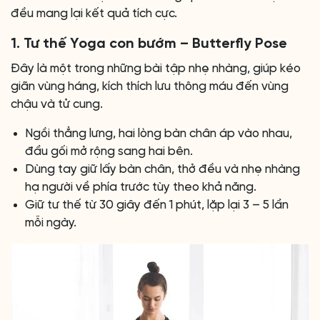
đều mang lại kết quả tích cực.
1. Tư thế Yoga con bướm – Butterfly Pose
Đây là một trong những bài tập nhẹ nhàng, giúp kéo
giãn vùng háng, kích thích lưu thông máu đến vùng
chậu và tử cung.
Ngồi thẳng lưng, hai lòng bàn chân áp vào nhau,
đầu gối mở rộng sang hai bên.
Dùng tay giữ lấy bàn chân, thở đều và nhẹ nhàng
hạ người về phía trước tùy theo khả năng.
Giữ tư thế từ 30 giây đến 1 phút, lặp lại 3 – 5 lần
mỗi ngày.