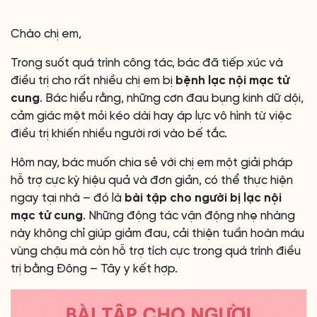
Chào chị em,
Trong suốt quá trình công tác, bác đã tiếp xúc và
điều trị cho rất nhiều chị em bị
bệnh lạc nội mạc tử
cung
. Bác hiểu rằng, những cơn đau bụng kinh dữ dội,
cảm giác mệt mỏi kéo dài hay áp lực vô hình từ việc
điều trị khiến nhiều người rơi vào bế tắc.
Hôm nay, bác muốn chia sẻ với chị em một giải pháp
hỗ trợ cực kỳ hiệu quả và đơn giản, có thể thực hiện
ngay tại nhà – đó là
bài tập cho người bị lạc nội
mạc tử cung
. Những động tác vận động nhẹ nhàng
này không chỉ giúp giảm đau, cải thiện tuần hoàn máu
vùng chậu mà còn hỗ trợ tích cực trong quá trình điều
trị bằng Đông – Tây y kết hợp.