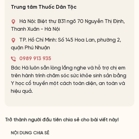
Trung tâm Thuốc Dân Tộc
Hà Nội: Biệt thự B31 ngõ 70 Nguyễn Thị Định,
Thanh Xuân - Hà Nội
TP. Hồ Chí Minh: Số 145 Hoa Lan, phường 2,
quận Phú Nhuận
0989 913 935
Bác Hà luôn sẵn lòng lắng nghe và hỗ trợ chị em
trên hành trình chăm sóc sức khỏe sinh sản bằng
Y học cổ truyền một cách toàn diện, an toàn và
hiệu quả.
Trở thành người đầu tiên chia sẻ cho bài viết này!
NỘI DUNG CHIA SẺ