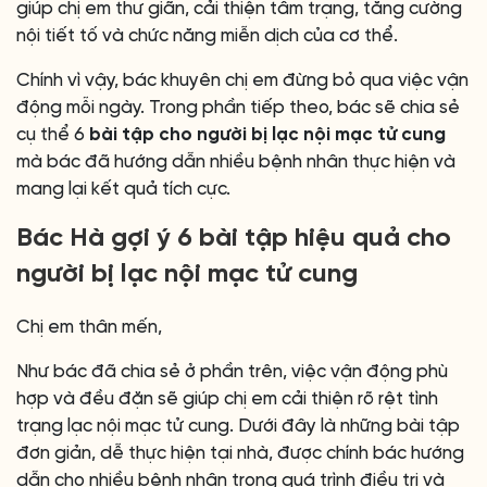
giúp chị em thư giãn, cải thiện tâm trạng, tăng cường
nội tiết tố và chức năng miễn dịch của cơ thể.
Chính vì vậy, bác khuyên chị em đừng bỏ qua việc vận
động mỗi ngày. Trong phần tiếp theo, bác sẽ chia sẻ
cụ thể 6
bài tập cho người bị lạc nội mạc tử cung
mà bác đã hướng dẫn nhiều bệnh nhân thực hiện và
mang lại kết quả tích cực.
Bác Hà gợi ý 6 bài tập hiệu quả cho
người bị lạc nội mạc tử cung
Chị em thân mến,
Như bác đã chia sẻ ở phần trên, việc vận động phù
hợp và đều đặn sẽ giúp chị em cải thiện rõ rệt tình
trạng lạc nội mạc tử cung. Dưới đây là những bài tập
đơn giản, dễ thực hiện tại nhà, được chính bác hướng
dẫn cho nhiều bệnh nhân trong quá trình điều trị và