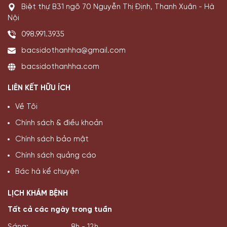
Biệt thự B31 ngõ 70 Nguyễn Thị Định, Thanh Xuân - Hà
Nội
098.991.3935
bacsidothanhha@gmail.com
bacsidothanhha.com
LIÊN KẾT HỮU ÍCH
Về Tôi
Chính sách & điều khoản
Chính sách bảo mật
Chính sách quảng cáo
Bác hà kể chuyện
LỊCH KHÁM BỆNH
Tất cả các ngày trong tuần