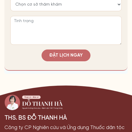
ĐẶT LỊCH NGAY
THS. BS ĐỖ THANH HÀ
Công ty CP Nghiên cứu và Ứng dụng Thuốc dân tộc