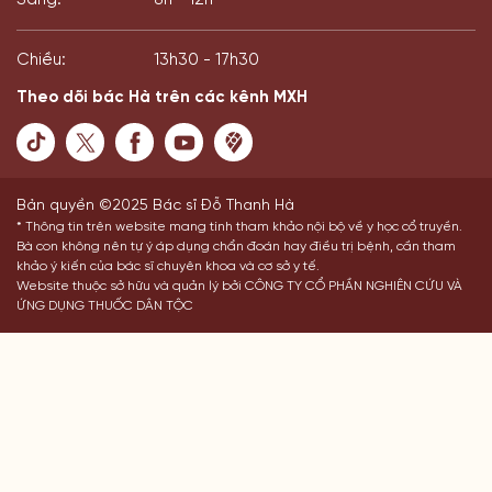
Sáng:
8h - 12h
Chiều:
13h30 - 17h30
Theo dõi bác Hà trên các kênh MXH
Bản quyền ©2025 Bác sĩ Đỗ Thanh Hà
* Thông tin trên website mang tính tham khảo nội bộ về y học cổ truyền.
Bà con không nên tự ý áp dụng chẩn đoán hay điều trị bệnh, cần tham
khảo ý kiến của bác sĩ chuyên khoa và cơ sở y tế.
Website thuộc sở hữu và quản lý bởi CÔNG TY CỔ PHẦN NGHIÊN CỨU VÀ
ỨNG DỤNG THUỐC DÂN TỘC