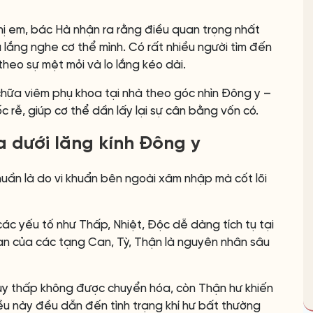
hị em, bác Hà nhận ra rằng điều quan trọng nhất
à lắng nghe cơ thể mình. Có rất nhiều người tìm đến
 theo sự mệt mỏi và lo lắng kéo dài.
 chữa viêm phụ khoa tại nhà theo góc nhìn Đông y –
rễ, giúp cơ thể dần lấy lại sự cân bằng vốn có.
a dưới lăng kính Đông y
uần là do vi khuẩn bên ngoài xâm nhập mà cốt lõi
các yếu tố như Thấp, Nhiệt, Độc dễ dàng tích tụ tại
oạn của các tạng Can, Tỳ, Thận là nguyên nhân sâu
thủy thấp không được chuyển hóa, còn Thận hư khiến
u này đều dẫn đến tình trạng khí hư bất thường