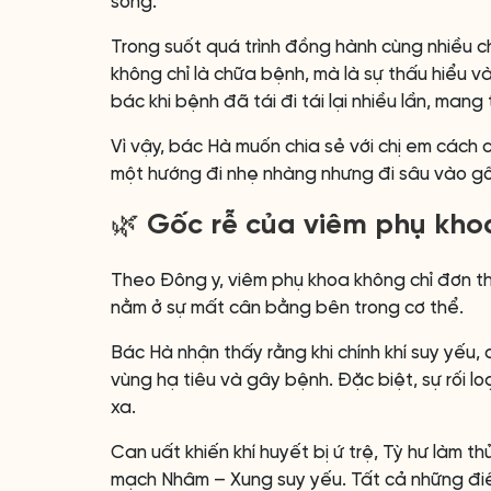
sống.
Trong suốt quá trình đồng hành cùng nhiều c
không chỉ là chữa bệnh, mà là sự thấu hiểu v
bác khi bệnh đã tái đi tái lại nhiều lần, mang
Vì vậy, bác Hà muốn chia sẻ với chị em cách
một hướng đi nhẹ nhàng nhưng đi sâu vào gốc 
🌿 Gốc rễ của viêm phụ kho
Theo Đông y, viêm phụ khoa không chỉ đơn th
nằm ở sự mất cân bằng bên trong cơ thể.
Bác Hà nhận thấy rằng khi chính khí suy yếu, 
vùng hạ tiêu và gây bệnh. Đặc biệt, sự rối l
xa.
Can uất khiến khí huyết bị ứ trệ, Tỳ hư làm 
mạch Nhâm – Xung suy yếu. Tất cả những điề