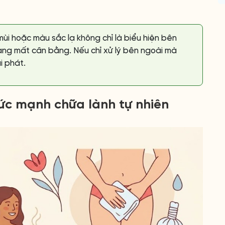
 mùi hoặc màu sắc lạ không chỉ là biểu hiện bên
ang mất cân bằng. Nếu chỉ xử lý bên ngoài mà
i phát.
ức mạnh chữa lành tự nhiên