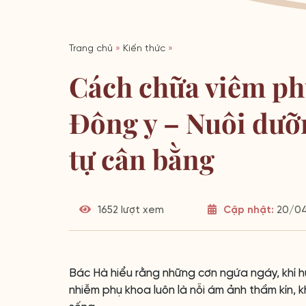
Trang chủ
»
Kiến thức
»
Cách chữa viêm phụ
Đông y – Nuôi dưỡn
tự cân bằng
1652 lượt xem
Cập nhật:
20/04
Bác Hà hiểu rằng những cơn ngứa ngáy, khí 
nhiễm phụ khoa luôn là nỗi ám ảnh thầm kín, k