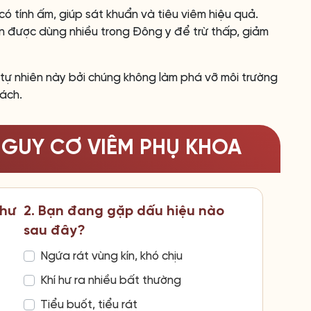
có tính ấm, giúp sát khuẩn và tiêu viêm hiệu quả.
n được dùng nhiều trong Đông y để trừ thấp, giảm
ự nhiên này bởi chúng không làm phá vỡ môi trường
cách.
NGUY CƠ VIÊM PHỤ KHOA
như
2. Bạn đang gặp dấu hiệu nào
sau đây?
Ngứa rát vùng kín, khó chịu
Khí hư ra nhiều bất thường
Tiểu buốt, tiểu rát