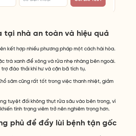
 tại nhà an toàn và hiệu quả
nên kết hợp nhiều phương pháp một cách hài hòa.
oặc trà xanh để xông và rửa nhẹ nhàng bên ngoài.
trợ đào thải khí hư và cặn bã tích tụ.
hổ sâm cũng rất tốt trong việc thanh nhiệt, giảm
g tuyệt đối không thụt rửa sâu vào bên trong, vì
hiến tình trạng viêm trở nên nghiêm trọng hơn.
ng phủ để đẩy lùi bệnh tận gốc