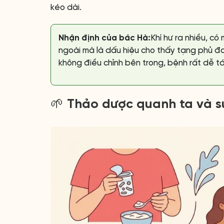
kéo dài.
Nhận định của bác Hà:
Khí hư ra nhiều, có
ngoài mà là dấu hiệu cho thấy tạng phủ đ
không điều chỉnh bên trong, bệnh rất dễ tá
🌱 Thảo dược quanh ta và s