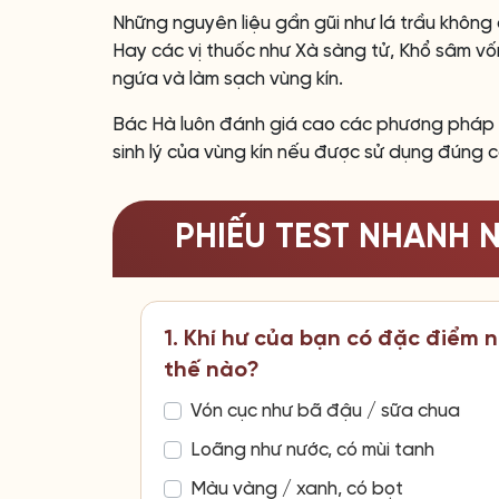
Những nguyên liệu gần gũi như lá trầu không 
Hay các vị thuốc như Xà sàng tử, Khổ sâm vố
ngứa và làm sạch vùng kín.
Bác Hà luôn đánh giá cao các phương pháp t
sinh lý của vùng kín nếu được sử dụng đúng 
PHIẾU TEST NHANH 
1. Khí hư của bạn có đặc điểm 
thế nào?
Vón cục như bã đậu / sữa chua
Loãng như nước, có mùi tanh
Màu vàng / xanh, có bọt