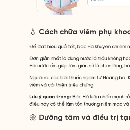
💧 Cách chữa viêm phụ khoa
Để đạt hiệu quả tốt, bác Hà khuyên chị em 
Đơn giản nhất là dùng nước lá trầu không h
Hơi nước ấm giúp làm giãn nở lỗ chân lông, hỗ 
Ngoài ra, các bài thuốc ngâm từ Hoàng bá, K
viêm và cải thiện triệu chứng.
Lưu ý quan trọng:
Bác Hà luôn nhấn mạnh rằn
điều này có thể làm tổn thương niêm mạc và k
🌼 Dưỡng tâm và điều trị tạ