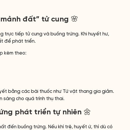
“mảnh đất” tử cung 🌸
 trực tiếp tử cung và buồng trứng. Khi huyết hư,
 để phát triển.
p kèm theo:
yết bằng các bài thuốc như Tứ vật thang gia giảm.
 sàng cho quá trình thụ thai.
ứng phát triển tự nhiên 🌼
ất đến buồng trứng. Nếu khí trệ, huyết ứ, thì dù có