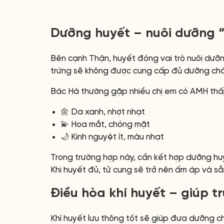
Dưỡng huyết – nuôi dưỡng 
Bên cạnh Thận, huyết đóng vai trò nuôi dưỡng
trứng sẽ không được cung cấp đủ dưỡng chất
Bác Hà thường gặp nhiều chị em có AMH thấ
🌼 Da xanh, nhợt nhạt
💫 Hoa mắt, chóng mặt
🌙 Kinh nguyệt ít, màu nhạt
Trong trường hợp này, cần kết hợp dưỡng hu
Khi huyết đủ, tử cung sẽ trở nên ấm áp và sẵn
Điều hòa khí huyết – giúp tr
Khí huyết lưu thông tốt sẽ giúp đưa dưỡng ch