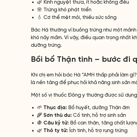
🌿 Kinh nguyệt thưa, ít hoặc không đều
🌸 Trứng khó phát triển
💧 Cơ thể mệt mỏi, thiếu sức sống
Bác Hà thường ví buồng trứng như một mảnh đ
khó nảy mầm. Vì vậy, điều quan trọng nhất kh
dưỡng trứng.
Bồi bổ Thận tinh – bước đi 
Khi chị em hỏi bác Hà “AMH thấp phải làm gì?”
là nền tảng để phục hồi khả năng sinh sản mộ
Một số vị thuốc Đông y thường được sử dụng
🌱
Thục địa:
Bổ huyết, dưỡng Thận âm
🌾
Sơn thù du:
Cố tinh, hỗ trợ sinh sản
🍇
Câu kỷ tử:
Bổ can thận, tăng chất lượn
🌿
Thỏ ty tử:
Ích tinh, hỗ trợ rụng trứng