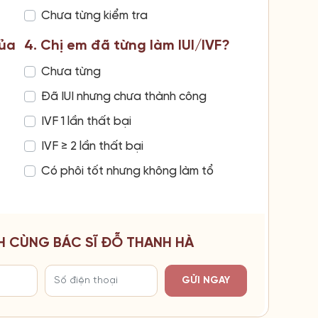
Chưa từng kiểm tra
của
4. Chị em đã từng làm IUI/IVF?
Chưa từng
Đã IUI nhưng chưa thành công
IVF 1 lần thất bại
IVF ≥ 2 lần thất bại
Có phôi tốt nhưng không làm tổ
H CÙNG BÁC SĨ ĐỖ THANH HÀ
GỬI NGAY