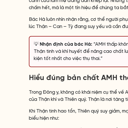
cánh cửa làm mẹ đang dần khép lại. Nhưng th
chấm hết, mà là một tín hiệu để chúng ta bắ
Bác Hà luôn nhìn nhận rằng, cơ thể người phụ 
lúc Thận – Can – Tỳ đang suy yếu và cần đượ
💡 Nhận định của bác Hà:
“AMH thấp không
Thận tinh và khí huyết để nâng cao chất lư
kiện tốt nhất cho việc thụ thai.”
Hiểu đúng bản chất AMH th
Trong Đông y, không có khái niệm cụ thể về 
của Thận khí và Thiên quý. Thận là nơi tàng t
Khi Thận tinh hao tổn, Thiên quý suy giảm,
biểu hiện như: