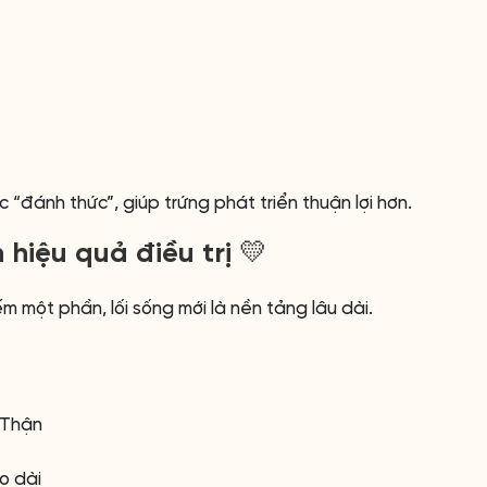
 “đánh thức”, giúp trứng phát triển thuận lợi hơn.
 hiệu quả điều trị 💛
ếm một phần, lối sống mới là nền tảng lâu dài.
 Thận
o dài