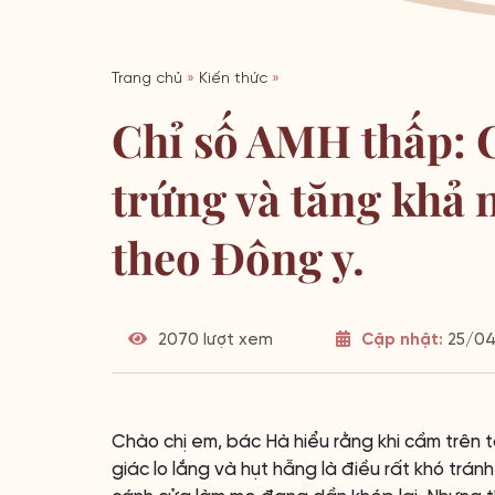
Trang chủ
»
Kiến thức
»
Chỉ số AMH thấp: 
trứng và tăng khả 
theo Đông y.
2070 lượt xem
Cập nhật:
25/04/
Chào chị em, bác Hà hiểu rằng khi cầm trên 
giác lo lắng và hụt hẫng là điều rất khó trán