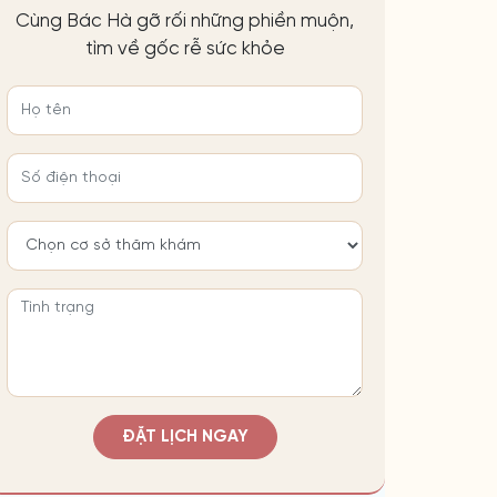
Cùng Bác Hà gỡ rối những phiền muộn,
tìm về gốc rễ sức khỏe
ĐẶT LỊCH NGAY