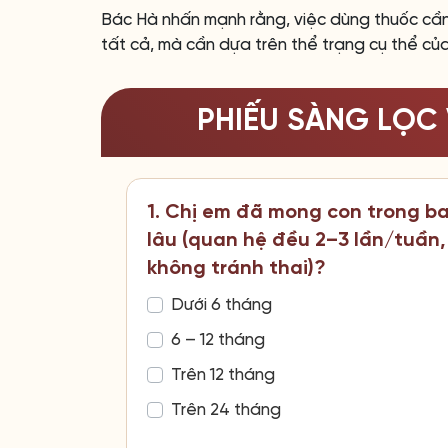
Bác Hà nhấn mạnh rằng, việc dùng thuốc cầ
tất cả, mà cần dựa trên thể trạng cụ thể củ
PHIẾU SÀNG LỌC 
1. Chị em đã mong con trong b
lâu (quan hệ đều 2–3 lần/tuần,
không tránh thai)?
Dưới 6 tháng
6 – 12 tháng
Trên 12 tháng
Trên 24 tháng