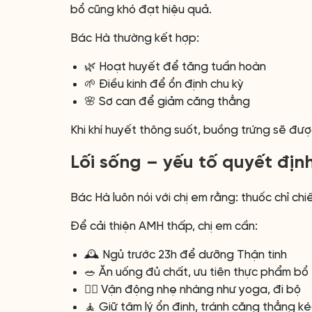
bổ cũng khó đạt hiệu quả.
Bác Hà thường kết hợp:
🌿 Hoạt huyết để tăng tuần hoàn
🌱 Điều kinh để ổn định chu kỳ
🌸 Sơ can để giảm căng thẳng
Khi khí huyết thông suốt, buồng trứng sẽ được
Lối sống – yếu tố quyết định
Bác Hà luôn nói với chị em rằng: thuốc chỉ chi
Để cải thiện AMH thấp, chị em cần:
🕰️ Ngủ trước 23h để dưỡng Thận tinh
🥗 Ăn uống đủ chất, ưu tiên thực phẩm bổ
🚶‍♀️ Vận động nhẹ nhàng như yoga, đi bộ
🧘 Giữ tâm lý ổn định, tránh căng thẳng ké