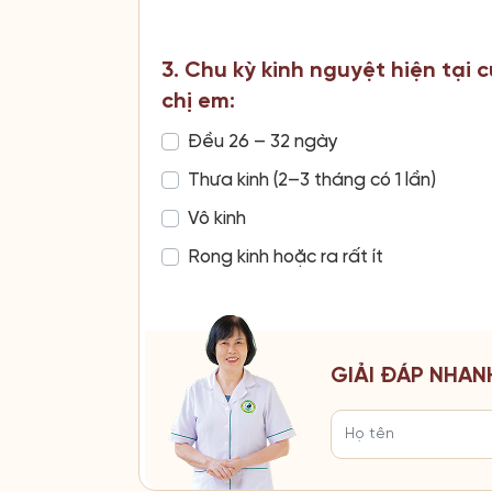
3. Chu kỳ kinh nguyệt hiện tại 
chị em:
Đều 26 – 32 ngày
Thưa kinh (2–3 tháng có 1 lần)
Vô kinh
Rong kinh hoặc ra rất ít
GIẢI ĐÁP NHAN