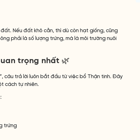
ất. Nếu đất khô cằn, thì dù còn hạt giống, cũng
ông phải là số lượng trứng, mà là môi trường nuôi
quan trọng nhất 🌿
, câu trả lời luôn bắt đầu từ việc bổ Thận tinh. Đây
t cách tự nhiên.
:
g trứng