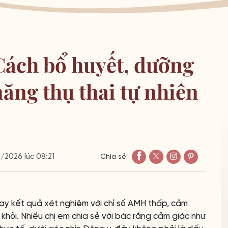
Cách bổ huyết, dưỡng
năng thụ thai tự nhiên
2026 lúc 08:21
Chia sẻ:
tay kết quả xét nghiệm với chỉ số AMH thấp, cảm
h khỏi. Nhiều chị em chia sẻ với bác rằng cảm giác như