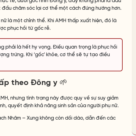
ực tế, dưới góc nhìn Đông y, đây không phải là dấu
t đầu chăm sóc lại cơ thể một cách đúng hướng hơn.
nữ là một chỉnh thể. Khi AMH thấp xuất hiện, đó là
c phục hồi từ gốc rễ.
 phải là hết hy vọng. Điều quan trọng là phục hồi
ợng trứng. Khi ‘gốc’ khỏe, cơ thể sẽ tự tạo điều
ấp theo Đông y 🌱
AMH, nhưng tình trạng này được quy về sự suy giảm
inh, quyết định khả năng sinh sản của người phụ nữ.
 mạch Nhâm – Xung không còn dồi dào, dẫn đến các