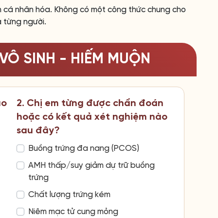
n cá nhân hóa. Không có một công thức chung cho
a từng người.
VÔ SINH - HIẾM MUỘN
ao
2. Chị em từng được chẩn đoán
hoặc có kết quả xét nghiệm nào
sau đây?
Buồng trứng đa nang (PCOS)
AMH thấp/suy giảm dự trữ buồng
trứng
Chất lượng trứng kém
Niêm mạc tử cung mỏng