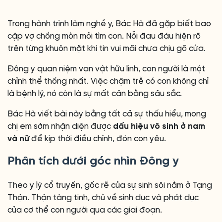
Trong hành trình làm nghề y, Bác Hà đã gặp biết bao
cặp vợ chồng mòn mỏi tìm con. Nỗi đau đáu hiện rõ
trên từng khuôn mặt khi tin vui mãi chưa chịu gõ cửa.
Đông y quan niệm vạn vật hữu linh, con người là một
chỉnh thể thống nhất. Việc chậm trễ có con không chỉ
là bệnh lý, nó còn là sự mất cân bằng sâu sắc.
Bác Hà viết bài này bằng tất cả sự thấu hiểu, mong
chị em sớm nhận diện được
dấu hiệu vô sinh ở nam
và nữ
để kịp thời điều chỉnh, đón con yêu.
Phân tích dưới góc nhìn Đông y
Theo y lý cổ truyền, gốc rễ của sự sinh sôi nằm ở Tạng
Thận. Thận tàng tinh, chủ về sinh dục và phát dục
của cơ thể con người qua các giai đoạn.