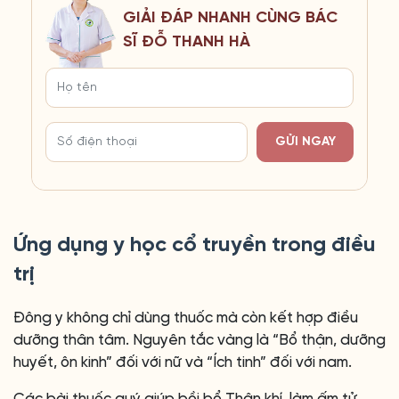
GIẢI ĐÁP NHANH CÙNG BÁC
SĨ ĐỖ THANH HÀ
GỬI NGAY
Ứng dụng y học cổ truyền trong điều
trị
Đông y không chỉ dùng thuốc mà còn kết hợp điều
dưỡng thân tâm. Nguyên tắc vàng là “Bổ thận, dưỡng
huyết, ôn kinh” đối với nữ và “Ích tinh” đối với nam.
Các bài thuốc quý giúp bồi bổ Thận khí, làm ấm tử