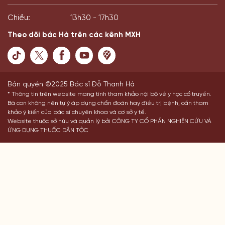
Chiều:
13h30 - 17h30
Theo dõi bác Hà trên các kênh MXH
Bản quyền ©2025 Bác sĩ Đỗ Thanh Hà
* Thông tin trên website mang tính tham khảo nội bộ về y học cổ truyền.
Bà con không nên tự ý áp dụng chẩn đoán hay điều trị bệnh, cần tham
khảo ý kiến của bác sĩ chuyên khoa và cơ sở y tế.
Website thuộc sở hữu và quản lý bởi CÔNG TY CỔ PHẦN NGHIÊN CỨU VÀ
ỨNG DỤNG THUỐC DÂN TỘC