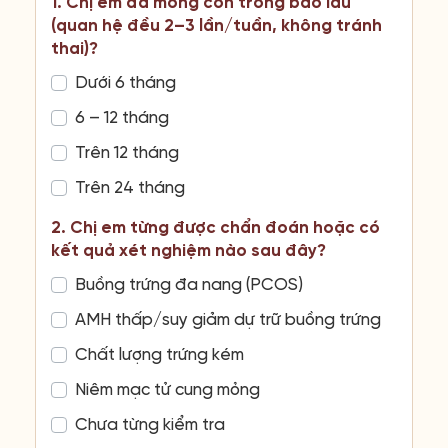
1. Chị em đã mong con trong bao lâu
(quan hệ đều 2–3 lần/tuần, không tránh
thai)?
Dưới 6 tháng
6 – 12 tháng
Trên 12 tháng
Trên 24 tháng
2. Chị em từng được chẩn đoán hoặc có
kết quả xét nghiệm nào sau đây?
Buồng trứng đa nang (PCOS)
AMH thấp/suy giảm dự trữ buồng trứng
Chất lượng trứng kém
Niêm mạc tử cung mỏng
Chưa từng kiểm tra