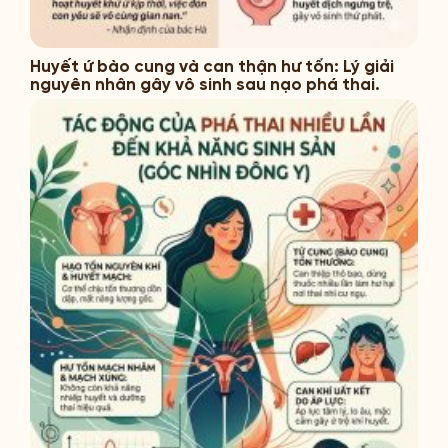
Huyết ứ bào cung và can thận hư tổn: Lý giải
nguyên nhân gây vô sinh sau nạo phá thai.