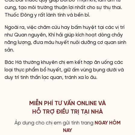
cung, tạo môi trường thuận lợi nhất cho sự thụ thai.
Thuốc Đông y rất lành tính và bền bỉ.
Ngoài ra, việc châm cứu hay bấm huyệt tại các vị trí
như Quan nguyên, Khí hải giúp kích hoạt dòng chảy
năng lượng, đưa máu huyết nuôi dưỡng cơ quan sinh
sản.
Bác Hà thường khuyên chị em kết hợp ăn uống các
loại thực phẩm bổ huyết, giữ ấm vùng bụng dưới và
duy trì tinh thần lạc quan, tránh xa lo âu.
MIỄN PHÍ TƯ VẤN ONLINE VÀ
HỖ TRỢ ĐIỀU TRỊ TẠI NHÀ
Áp dụng cho chị em gửi tình trang
NGAY HÔM
NAY