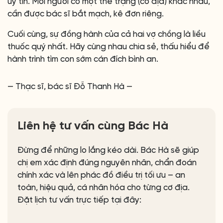
uy tín. Mỗi người có một thể trạng (cơ địa) khác nhau,
cần được bác sĩ bắt mạch, kê đơn riêng.
Cuối cùng, sự đồng hành của cả hai vợ chồng là liều
thuốc quý nhất. Hãy cùng nhau chia sẻ, thấu hiểu để
hành trình tìm con sớm cán đích bình an.
— Thạc sĩ, bác sĩ Đỗ Thanh Hà —
Liên hệ tư vấn cùng Bác Hà
Đừng để những lo lắng kéo dài. Bác Hà sẽ giúp
chị em xác định đúng nguyên nhân, chẩn đoán
chính xác và lên phác đồ điều trị tối ưu – an
toàn, hiệu quả, cá nhân hóa cho từng cơ địa.
Đặt lịch tư vấn trực tiếp tại đây: