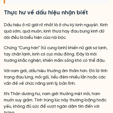
Thực hư về dấu hiệu nhận biết
Dấu hiệu ở nữ giới rõ nhất là ở chu kỳ kinh nguyệt. Kinh
quá sớm, quá muộn, kinh thưa hay đau bụng kinh dữ
dội đều là biểu hiện của nội bộc.
Chứng “Cung hàn” (tử cung lạnh) khiến nữ giới sợ lạnh,
tay chân lạnh, kinh có cục máu đông. Đây là môi
trường khắc nghiệt, khiến mầm sống khó có thể đậu.
Với nam giới, dấu hiệu thường âm thầm hơn. Đó là tình
trạng đau lưng, mỏi gối, tiểu đêm nhiều lần hoặc các
vấn đề về chức năng sinh lý, bản lĩnh.
Khi Thận dương hư, nam giới thường mệt mỏi, ham
muốn suy giảm. Tinh trùng lúc này thường loãng hoặc
yếu, không đủ sức để vượt ngàn dặm tìm đến với
trứng.