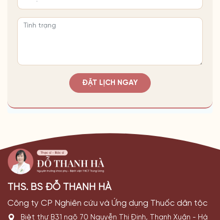
ĐẶT LỊCH NGAY
THS. BS ĐỖ THANH HÀ
Công ty CP Nghiên cứu và Ứng dụng Thuốc dân tộc
Biệt thự B31 ngõ 70 Nguyễn Thị Định, Thanh Xuân - Hà