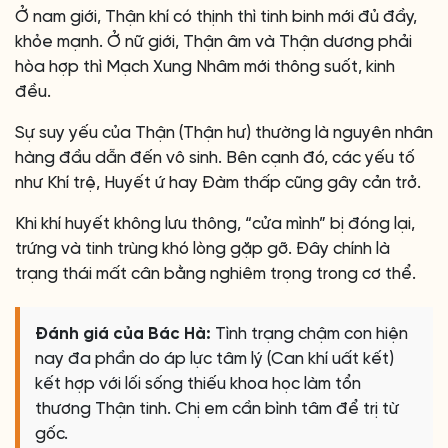
Ở nam giới, Thận khí có thịnh thì tinh binh mới đủ đầy,
khỏe mạnh. Ở nữ giới, Thận âm và Thận dương phải
hòa hợp thì Mạch Xung Nhâm mới thông suốt, kinh
đều.
Sự suy yếu của Thận (Thận hư) thường là nguyên nhân
hàng đầu dẫn đến vô sinh. Bên cạnh đó, các yếu tố
như Khí trệ, Huyết ứ hay Đàm thấp cũng gây cản trở.
Khi khí huyết không lưu thông, “cửa mình” bị đóng lại,
trứng và tinh trùng khó lòng gặp gỡ. Đây chính là
trạng thái mất cân bằng nghiêm trọng trong cơ thể.
Đánh giá của Bác Hà:
Tình trạng chậm con hiện
nay đa phần do áp lực tâm lý (Can khí uất kết)
kết hợp với lối sống thiếu khoa học làm tổn
thương Thận tinh. Chị em cần bình tâm để trị từ
gốc.