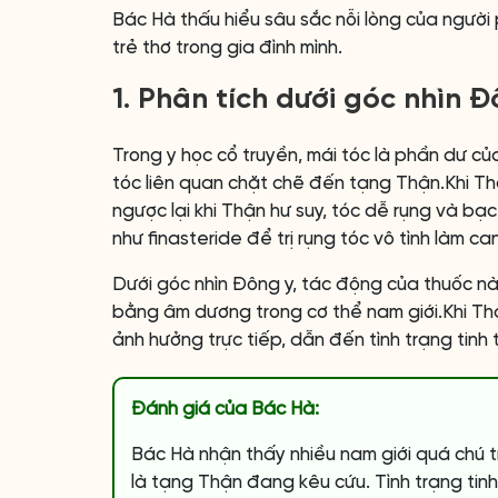
Bác Hà thấu hiểu sâu sắc nỗi lòng của người
trẻ thơ trong gia đình mình.
1. Phân tích dưới góc nhìn 
Trong y học cổ truyền, mái tóc là phần dư của
tóc liên quan chặt chẽ đến tạng Thận.Khi Th
ngược lại khi Thận hư suy, tóc dễ rụng và bạ
như finasteride để trị rụng tóc vô tình làm ca
Dưới góc nhìn Đông y, tác động của thuốc nà
bằng âm dương trong cơ thể nam giới.Khi Thận
ảnh hưởng trực tiếp, dẫn đến tình trạng tin
Đánh giá của Bác Hà:
Bác Hà nhận thấy nhiều nam giới quá chú 
là tạng Thận đang kêu cứu. Tình trạng tinh