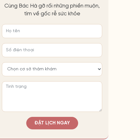
Cùng Bác Hà gỡ rối những phiền muộn,
tìm về gốc rễ sức khỏe
ĐẶT LỊCH NGAY