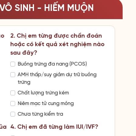
VÔ SINH - HIẾM MUỘN
ao
2. Chị em từng được chẩn đoán
hoặc có kết quả xét nghiệm nào
sau đây?
Buồng trứng đa nang (PCOS)
AMH thấp/suy giảm dự trữ buồng
trứng
Chất lượng trứng kém
Niêm mạc tử cung mỏng
Chưa từng kiểm tra
của
4. Chị em đã từng làm IUI/IVF?