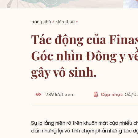
Trang chủ
»
Kiến thức
»
Tác động của Finas
Góc nhìn Đông y về
gây vô sinh.
1789 lượt xem
Cập nhật:
04/03
Sự lo lắng hiện rõ trên khuôn mặt của nhiều c
dần nhưng lại vô tình chạm phải những tác 