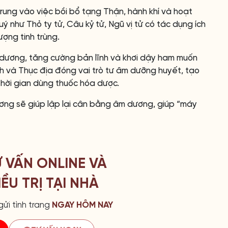
rung vào việc bồi bổ tạng Thận, hành khí và hoạt
ý như Thỏ ty tử, Câu kỷ tử, Ngũ vị tử có tác dụng ích
ượng tinh trùng.
ương, tăng cường bản lĩnh và khơi dậy ham muốn
h và Thục địa đóng vai trò tư âm dưỡng huyết, tạo
hời gian dùng thuốc hóa dược.
ơng sẽ giúp lập lại cân bằng âm dương, giúp “máy
Ư VẤN ONLINE VÀ
ỀU TRỊ TẠI NHÀ
ửi tình trang
NGAY HÔM NAY