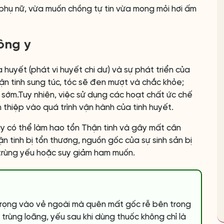
 phụ nữ, vừa muốn chồng tự tin vừa mong mỏi hơi ấm
Đông y
 huyết (phát vi huyết chi dư) và sự phát triển của
ận tinh sung túc, tóc sẽ đen mượt và chắc khỏe;
c sớm.Tuy nhiên, việc sử dụng các hoạt chất ức chế
n thiệp vào quá trình vận hành của tinh huyết.
y có thể làm hao tổn Thận tinh và gây mất cân
 tinh bị tổn thương, nguồn gốc của sự sinh sản bị
h trùng yếu hoặc suy giảm ham muốn.
trọng vào vẻ ngoài mà quên mất gốc rễ bên trong
 trùng loãng, yếu sau khi dùng thuốc không chỉ là