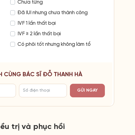
Chưa từng
Đã IUI nhưng chưa thành công
IVF 1 lần thất bại
IVF ≥ 2 lần thất bại
Có phôi tốt nhưng không làm tổ
H CÙNG BÁC SĨ ĐỖ THANH HÀ
GỬI NGAY
ều trị và phục hồi