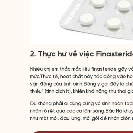
2. Thực hư về việc Finasteri
Nhiều chị em thắc mắc liệu finasteride gây vô 
mức.Thực tế, hoạt chất này tác động vào ho
vận động của tinh binh.Đông y gọi đây là chứn
thiểu” (tinh dịch ít), khiến khả năng thụ thai 
Dù không phải ai dùng cũng vô sinh hoàn toà
nhận rõ rệt qua các ca lâm sàng.Bác Hà khuy
như mệt mỏi, đau lưng, mỏi gối để nhận diện 