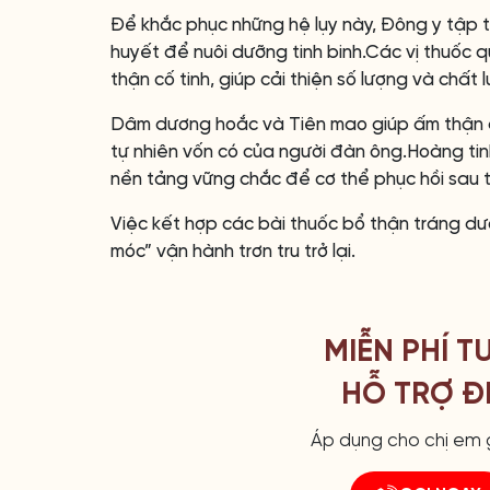
Để khắc phục những hệ lụy này, Đông y tập t
huyết để nuôi dưỡng tinh binh.Các vị thuốc qu
thận cố tinh, giúp cải thiện số lượng và chất l
Dâm dương hoắc và Tiên mao giúp ấm thận d
tự nhiên vốn có của người đàn ông.Hoàng tin
nền tảng vững chắc để cơ thể phục hồi sau t
Việc kết hợp các bài thuốc bổ thận tráng dư
móc” vận hành trơn tru trở lại.
MIỄN PHÍ T
HỖ TRỢ ĐI
Áp dụng cho chị em g