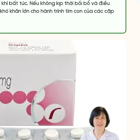
khí bất túc. Nếu không kịp thời bồi bổ và điều
 khó khăn lớn cho hành trình tìm con của các cặp