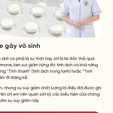
de gây vô sinh
sinh có phải là sự thật hay chỉ là lời đồn thổi quá
rmone, làm sụt giảm nồng độ tinh dịch và khả năng
g “Tinh thanh” (tinh dịch trong lạnh) hoặc “Tinh
giảm đi đáng kể.
n, nhưng sự suy giảm chất lượng là điều đã được ghi
ên chị em nên quan sát kỹ các biểu hiện của chồng
sớm sự suy giảm này.