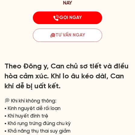
NAY
GỌI NGAY
TƯ VẤN NGAY
Theo Đông y, Can chủ sơ tiết và điều
hòa cảm xúc. Khi lo âu kéo dài, Can
khí dễ bị uất kết.
💭 Khi khí không thông:
▪️ Kinh nguyệt dễ rối loạn
▪️ Khí huyết đình trệ
▪️ Khó rụng trứng đúng chu kỳ
▪️ Khả năng thụ thai suy giảm