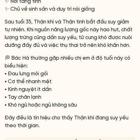
✨ Nơi tàng tinh
✨ Chủ về sinh sản và duy trì nòi giống
Sau tuổi 35, Thận khí và Thận tinh bắt đầu suy giảm
tự nhiên. Khi nguồn năng lượng gốc này hao hụt, chất
lượng trứng cũng dần suy yếu, tử cung khó được nuôi
dưỡng đầy đủ và việc thụ thai trở nên khó khăn hơn.
💭 Bác Hà thường gặp nhiều chị em ở độ tuổi này có
biểu hiện:
▪️ Đau lưng mỏi gối
▪️ Cơ thể nhanh mệt
▪️ Kinh nguyệt ít dần
▪️ Tay chân lạnh
▪️ Khó ngủ hoặc ngủ không sâu
Đây đều là tín hiệu cho thấy Thận khí đang suy yếu
theo thời gian.