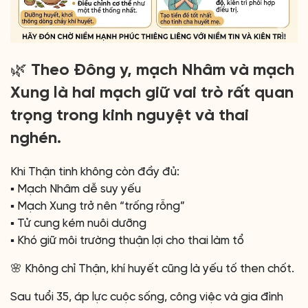
🌿 Theo Đông y, mạch Nhâm và mạch
Xung là hai mạch giữ vai trò rất quan
trọng trong kinh nguyệt và thai
nghén.
Khi Thận tinh không còn đầy đủ:
▪️ Mạch Nhâm dễ suy yếu
▪️ Mạch Xung trở nên “trống rỗng”
▪️ Tử cung kém nuôi dưỡng
▪️ Khó giữ môi trường thuận lợi cho thai làm tổ
🌸 Không chỉ Thận, khí huyết cũng là yếu tố then chốt.
Sau tuổi 35, áp lực cuộc sống, công việc và gia đình