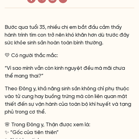
Bước qua tuổi 35, nhiều chị em bắt đầu cảm thấy
hành trình tìm con trở nên khó khăn hơn dù trước đây
sức khỏe sinh sản hoàn toàn bình thường.
💛 Có người thắc mắc:
“Vì sao mình vẫn còn kinh nguyệt đều mà mãi chưa
thể mang thai?”
Theo Đông y, khả năng sinh sản không chỉ phụ thuộc
vào tử cung hay buồng trứng mà còn liên quan mật
thiết đến sự vận hành của toàn bộ khí huyết và tạng
phủ trong cơ thể.
🌸 Trong Đông y, Thận được xem là:
✨ “Gốc của tiên thiên”