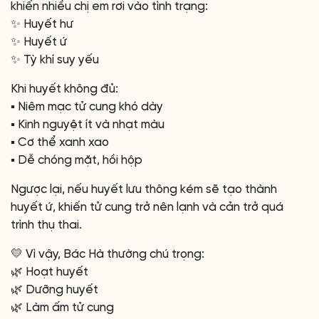
khiến nhiều chị em rơi vào tình trạng:
✨ Huyết hư
✨ Huyết ứ
✨ Tỳ khí suy yếu
Khi huyết không đủ:
▪️ Niêm mạc tử cung khó dày
▪️ Kinh nguyệt ít và nhạt màu
▪️ Cơ thể xanh xao
▪️ Dễ chóng mặt, hồi hộp
Ngược lại, nếu huyết lưu thông kém sẽ tạo thành
huyết ứ, khiến tử cung trở nên lạnh và cản trở quá
trình thụ thai.
💛 Vì vậy, Bác Hà thường chú trọng:
🌿 Hoạt huyết
🌿 Dưỡng huyết
🌿 Làm ấm tử cung