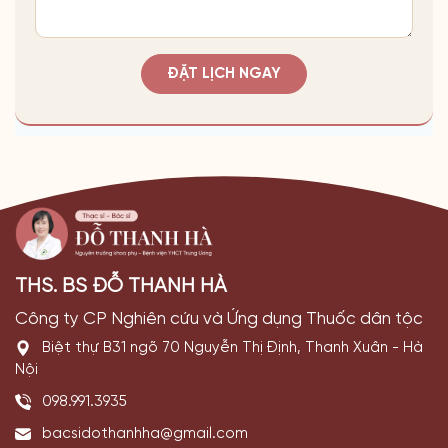
ĐẶT LỊCH NGAY
THS. BS ĐỖ THANH HÀ
Công ty CP Nghiên cứu và Ứng dụng Thuốc dân tộc
Biệt thự B31 ngõ 70 Nguyễn Thị Định, Thanh Xuân - Hà
Nội
098.991.3935
bacsidothanhha@gmail.com