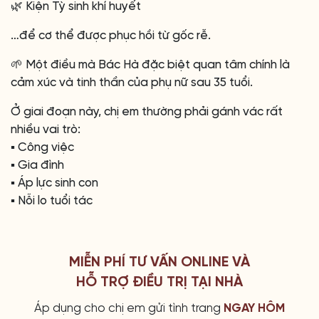
🌿 Kiện Tỳ sinh khí huyết
…để cơ thể được phục hồi từ gốc rễ.
🌱 Một điều mà Bác Hà đặc biệt quan tâm chính là
cảm xúc và tinh thần của phụ nữ sau 35 tuổi.
Ở giai đoạn này, chị em thường phải gánh vác rất
nhiều vai trò:
▪️ Công việc
▪️ Gia đình
▪️ Áp lực sinh con
▪️ Nỗi lo tuổi tác
MIỄN PHÍ TƯ VẤN ONLINE VÀ
HỖ TRỢ ĐIỀU TRỊ TẠI NHÀ
Áp dụng cho chị em gửi tình trang
NGAY HÔM