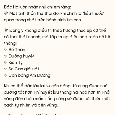
Bác Hà luôn nhắn nhủ chị em rằng:
💛 Một tinh thần thư thái đôi khi chính là “liều thuốc”
quan trọng nhất trên hành trình tìm con.
🌸 Đông y không điều trị theo hướng thúc ép cơ thể
có thai thật nhanh, mà tập trung điều hòa toàn bộ hệ
thống:
✨ Bổ Thận
✨ Dưỡng huyết
✨ Kiện Tỳ
✨ Sơ Can giải uất
✨ Cân bằng Âm Dương
Khi cơ thể dần lấy lại sự cân bằng, tử cung được nuôi
dưỡng tốt hơn, khí huyết lưu thông hài hòa hơn thì khả
năng đón nhận mầm sống cũng sẽ được cải thiện một
cách tự nhiên và bền vững.