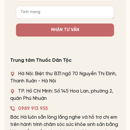
NHẬN TƯ VẤN
Trung tâm Thuốc Dân Tộc
Hà Nội: Biệt thự B31 ngõ 70 Nguyễn Thị Định,
Thanh Xuân - Hà Nội
TP. Hồ Chí Minh: Số 145 Hoa Lan, phường 2,
quận Phú Nhuận
0989 913 935
Bác Hà luôn sẵn lòng lắng nghe và hỗ trợ chị em
trên hành trình chăm sóc sức khỏe sinh sản bằng