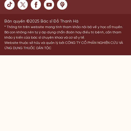
Bản quyền ©2025 Bác sĩ Đỗ Thanh Hà
* Thông tin trên website mang tính tham khảo nội bộ về y học cổ truyền.
Bà con không nên tự ý áp dụng chẩn đoán hay điều trị bệnh, cần tham
khảo ý kiến của bác sĩ chuyên khoa và cơ sở y tế.
Website thuộc sở hữu và quản lý bởi CÔNG TY CỔ PHẦN NGHIÊN CỨU VÀ
ỨNG DỤNG THUỐC DÂN TỘC