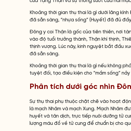
của Tạng Thận và sự thông suốt của hai mạ
Khoảng thời gian thụ thai là gì dưới lăng kính
đã sẵn sàng, “nhựa sống” (Huyết) đã đủ đầy
Đông y coi Thận là gốc của tiên thiên, nơi t
vào độ tuổi trưởng thành, Thận khí thịnh, 
thịnh vượng. Lúc này, kinh nguyệt bắt đầu xuấ
đã sẵn sàng.
Khoảng thời gian thụ thai là gì nếu không ph
tuyệt đối, tạo điều kiện cho “mầm sống” nảy
Phân tích dưới góc nhìn Đô
Sự thụ thai phụ thuộc chặt chẽ vào hoạt độn
là mạch Nhâm và mạch Xung. Mạch Nhâm được 
huyết và tân dịch, trực tiếp nuôi dưỡng tử cu
lượng máu đổ về tử cung để chuẩn bị cho quá 