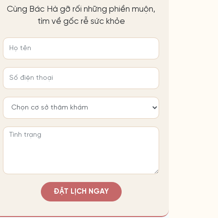
Cùng Bác Hà gỡ rối những phiền muộn,
tìm về gốc rễ sức khỏe
ĐẶT LỊCH NGAY