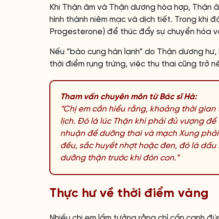
Khi Thận âm và Thận dương hòa hợp, Thận âm 
hình thành niêm mạc và dịch tiết. Trong khi 
Progesterone) để thúc đẩy sự chuyển hóa và
Nếu “bào cung hàn lạnh” do Thận dương hư, 
thời điểm rụng trứng, việc thụ thai cũng trở 
Tham vấn chuyên môn từ Bác sĩ Hà:
“Chị em cần hiểu rằng, khoảng thời gian t
lịch. Đó là lúc Thận khí phải đủ vượng đ
nhuận để dưỡng thai và mạch Xung phải
đều, sắc huyết nhợt hoặc đen, đó là dấu 
dưỡng thận trước khi đón con.”
Thực hư về thời điểm vàng
Nhiều chị em lầm tưởng rằng chỉ cần canh đún