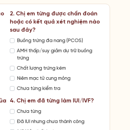
ao
2. Chị em từng được chẩn đoán
hoặc có kết quả xét nghiệm nào
sau đây?
Buồng trứng đa nang (PCOS)
AMH thấp/suy giảm dự trữ buồng
trứng
Chất lượng trứng kém
Niêm mạc tử cung mỏng
Chưa từng kiểm tra
của
4. Chị em đã từng làm IUI/IVF?
Chưa từng
Đã IUI nhưng chưa thành công