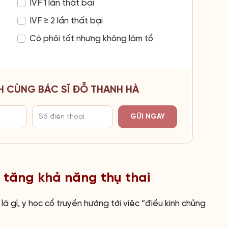
IVF 1 lần thất bại
IVF ≥ 2 lần thất bại
Có phôi tốt nhưng không làm tổ
H CÙNG BÁC SĨ ĐỖ THANH HÀ
GỬI NGAY
 tăng khả năng thụ thai
là gì, y học cổ truyền hướng tới việc “điều kinh chủng