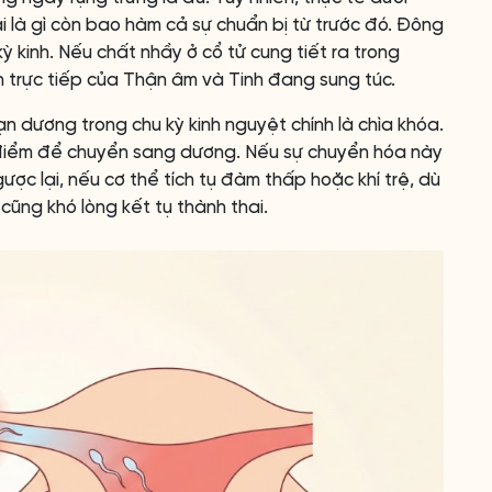
ai là gì còn bao hàm cả sự chuẩn bị từ trước đó. Đông
ỳ kinh. Nếu chất nhầy ở cổ tử cung tiết ra trong
ện trực tiếp của Thận âm và Tinh đang sung túc.
n dương trong chu kỳ kinh nguyệt chính là chìa khóa.
 điểm để chuyển sang dương. Nếu sự chuyển hóa này
ược lại, nếu cơ thể tích tụ đàm thấp hoặc khí trệ, dù
ũng khó lòng kết tụ thành thai.