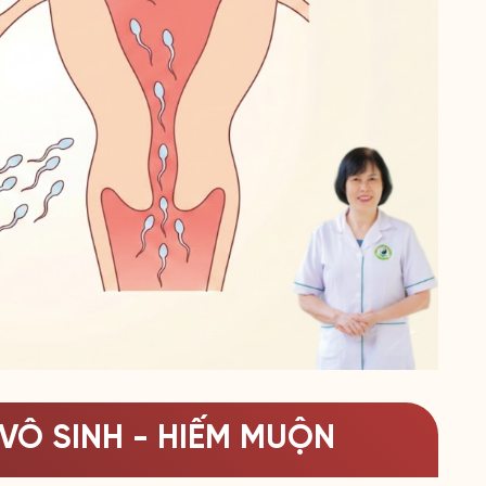
VÔ SINH - HIẾM MUỘN