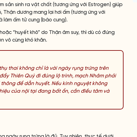
sản sinh ra vật chất (tương ứng với Estrogen) giúp
đó, Thận dương mang lại hơi ấm (tương ứng với
 làm ấm tử cung (bào cung).
hoặc “huyết khô” do Thận âm suy, thì dù có đúng
nên vô cùng khó khăn.
hụ thai không chỉ là vài ngày rụng trứng trên
ể đẩy Thiên Quý đi đúng lộ trình, mạch Nhâm phải
 thông để dẫn huyết. Nếu kinh nguyệt không
hiệu của nội tại đang bất ổn, cần điều tâm và
g ngày rụng trứng là đủ. Tuy nhiên, thực tế dưới