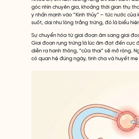
góc nhìn chuyên gia, khoảng thời gian thụ th
y nhấn mạnh vào “Kinh thủy” – tức nước của k
suốt, dai như lòng trắng trứng, đó là biểu hi
Sự chuyển hóa từ giai đoạn âm sang giai đoạ
Giai đoạn rụng trứng là lúc âm đạt đến cực
diễn ra hanh thông, “cửa thai” sẽ mở rộng. Ng
có quan hệ đúng ngày, tinh cha và huyết mẹ c