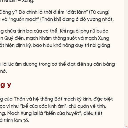
ch Nhâm – Xung.
 Đông y? Đó chính là thời điểm “đất lành” (Tử cung)
 và “nguồn mạch” (Thận khí) đang ở độ vượng nhất.
àng chứa tinh ba của cơ thể. Khi người phụ nữ bước
Thiên Quý đến, mạch Nhâm thông suốt và mạch Xung
t hiện định kỳ, báo hiệu khả năng duy trì nòi giống
ải là lúc âm dương trong cơ thể đạt đến sự cân bằng
 nở.
ng y
g của Thận và hệ thống Bát mạch kỳ kinh, đặc biệt
ví như “bể của các kinh âm”, chủ quản về tinh,
ng. Mạch Xung lại là “biển của huyết”, điều tiết
trình làm tổ.