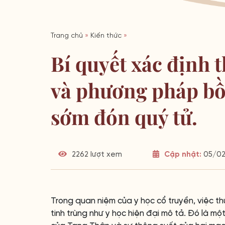
Trang chủ
»
Kiến thức
»
Bí quyết xác định 
và phương pháp bồ
sớm đón quý tử.
2262 lượt xem
Cập nhật:
05/02/
Trong quan niệm của y học cổ truyền, việc th
tinh trùng như y học hiện đại mô tả. Đó là mộ