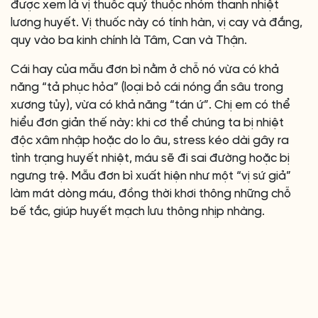
được xem là vị thuốc quý thuộc nhóm thanh nhiệt
lương huyết. Vị thuốc này có tính hàn, vị cay và đắng,
quy vào ba kinh chính là Tâm, Can và Thận.
Cái hay của mẫu đơn bì nằm ở chỗ nó vừa có khả
năng “tả phục hỏa” (loại bỏ cái nóng ẩn sâu trong
xương tủy), vừa có khả năng “tán ứ”. Chị em có thể
hiểu đơn giản thế này: khi cơ thể chúng ta bị nhiệt
độc xâm nhập hoặc do lo âu, stress kéo dài gây ra
tình trạng huyết nhiệt, máu sẽ đi sai đường hoặc bị
ngưng trệ. Mẫu đơn bì xuất hiện như một “vị sứ giả”
làm mát dòng máu, đồng thời khơi thông những chỗ
bế tắc, giúp huyết mạch lưu thông nhịp nhàng.