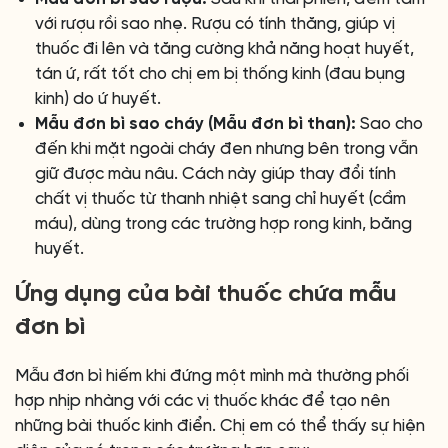
với rượu rồi sao nhẹ. Rượu có tính thăng, giúp vị
thuốc đi lên và tăng cường khả năng hoạt huyết,
tán ứ, rất tốt cho chị em bị thống kinh (đau bụng
kinh) do ứ huyết.
Mẫu đơn bì sao cháy (Mẫu đơn bì than):
Sao cho
đến khi mặt ngoài cháy đen nhưng bên trong vẫn
giữ được màu nâu. Cách này giúp thay đổi tính
chất vị thuốc từ thanh nhiệt sang chỉ huyết (cầm
máu), dùng trong các trường hợp rong kinh, băng
huyết.
Ứng dụng của bài thuốc chứa mẫu
đơn bì
Mẫu đơn bì hiếm khi đứng một mình mà thường phối
hợp nhịp nhàng với các vị thuốc khác để tạo nên
những bài thuốc kinh điển. Chị em có thể thấy sự hiện