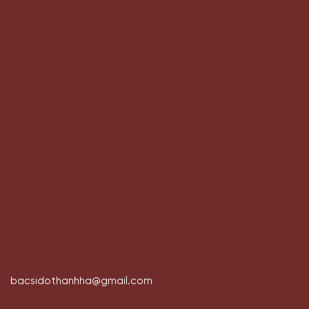
bacsidothanhha@gmail.com