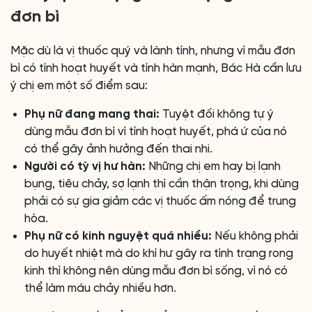
đơn bì
Mặc dù là vị thuốc quý và lành tính, nhưng vì mẫu đơn
bì có tính hoạt huyết và tính hàn mạnh, Bác Hà cần lưu
ý chị em một số điểm sau:
Phụ nữ đang mang thai:
Tuyệt đối không tự ý
dùng mẫu đơn bì vì tính hoạt huyết, phá ứ của nó
có thể gây ảnh hưởng đến thai nhi.
Người có tỳ vị hư hàn:
Những chị em hay bị lạnh
bụng, tiêu chảy, sợ lạnh thì cần thận trọng, khi dùng
phải có sự gia giảm các vị thuốc ấm nóng để trung
hòa.
Phụ nữ có kinh nguyệt quá nhiều:
Nếu không phải
do huyết nhiệt mà do khí hư gây ra tình trạng rong
kinh thì không nên dùng mẫu đơn bì sống, vì nó có
thể làm máu chảy nhiều hơn.