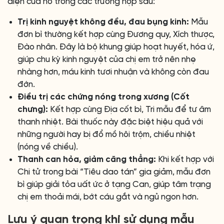
diện của nó trong các trường hợp sau:
Trị kinh nguyệt không đều, đau bụng kinh:
Mẫu
đơn bì thường kết hợp cùng Đương quy, Xích thược,
Đào nhân. Đây là bộ khung giúp hoạt huyết, hóa ứ,
giúp chu kỳ kinh nguyệt của chị em trở nên nhẹ
nhàng hơn, máu kinh tươi nhuận và không còn đau
đớn.
Điều trị các chứng nóng trong xương (Cốt
chưng):
Kết hợp cùng Địa cốt bì, Tri mẫu để tư âm
thanh nhiệt. Bài thuốc này đặc biệt hiệu quả với
những người hay bị đổ mồ hôi trộm, chiều nhiệt
(nóng về chiều).
Thanh can hỏa, giảm căng thẳng:
Khi kết hợp với
Chi tử trong bài “Tiêu dao tán” gia giảm, mẫu đơn
bì giúp giải tỏa uất ức ở tạng Can, giúp tâm trạng
chị em thoải mái, bớt cáu gắt và ngủ ngon hơn.
Lưu ý quan trọng khi sử dụng mẫu