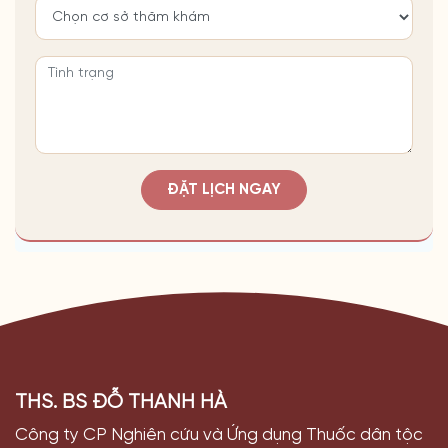
ĐẶT LỊCH NGAY
THS. BS ĐỖ THANH HÀ
Công ty CP Nghiên cứu và Ứng dụng Thuốc dân tộc