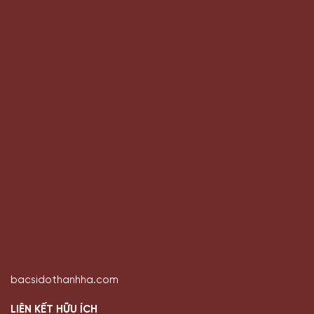
bacsidothanhha.com
LIÊN KẾT HỮU ÍCH
Về Tôi
Chính sách & điều khoản
Chính sách bảo mật
Chính sách quảng cáo
Bác hà kể chuyện
LỊCH KHÁM BỆNH
Tất cả các ngày trong tuần
Sáng:
8h - 12h
Chiều:
13h30 - 17h30
Theo dõi bác Hà trên các kênh MXH