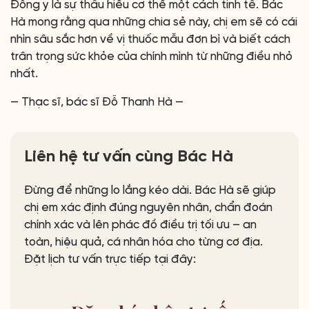
Đông y là sự thấu hiểu cơ thể một cách tinh tế. Bác
Hà mong rằng qua những chia sẻ này, chị em sẽ có cái
nhìn sâu sắc hơn về vị thuốc mẫu đơn bì và biết cách
trân trọng sức khỏe của chính mình từ những điều nhỏ
nhất.
— Thạc sĩ, bác sĩ Đỗ Thanh Hà —
Liên hệ tư vấn cùng Bác Hà
Đừng để những lo lắng kéo dài. Bác Hà sẽ giúp
chị em xác định đúng nguyên nhân, chẩn đoán
chính xác và lên phác đồ điều trị tối ưu – an
toàn, hiệu quả, cá nhân hóa cho từng cơ địa.
Đặt lịch tư vấn trực tiếp tại đây: