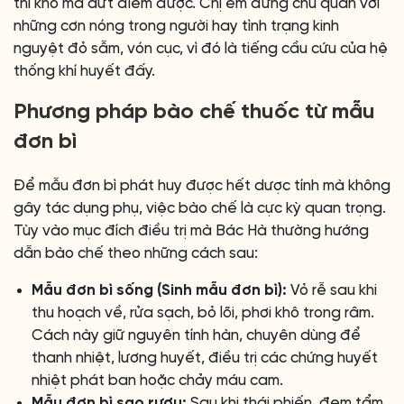
thì khó mà dứt điểm được. Chị em đừng chủ quan với
những cơn nóng trong người hay tình trạng kinh
nguyệt đỏ sẫm, vón cục, vì đó là tiếng cầu cứu của hệ
thống khí huyết đấy.
Phương pháp bào chế thuốc từ mẫu
đơn bì
Để mẫu đơn bì phát huy được hết dược tính mà không
gây tác dụng phụ, việc bào chế là cực kỳ quan trọng.
Tùy vào mục đích điều trị mà Bác Hà thường hướng
dẫn bào chế theo những cách sau:
Mẫu đơn bì sống (Sinh mẫu đơn bì):
Vỏ rễ sau khi
thu hoạch về, rửa sạch, bỏ lõi, phơi khô trong râm.
Cách này giữ nguyên tính hàn, chuyên dùng để
thanh nhiệt, lương huyết, điều trị các chứng huyết
nhiệt phát ban hoặc chảy máu cam.
Mẫu đơn bì sao rượu:
Sau khi thái phiến, đem tẩm