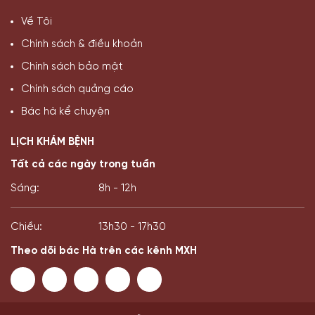
Bản quyền ©2025 Bác sĩ Đỗ Thanh Hà
* Thông tin trên website mang tính tham khảo nội bộ về y học cổ truyền.
Bà con không nên tự ý áp dụng chẩn đoán hay điều trị bệnh, cần tham
khảo ý kiến của bác sĩ chuyên khoa và cơ sở y tế.
Website thuộc sở hữu và quản lý bởi CÔNG TY CỔ PHẦN NGHIÊN CỨU VÀ
ỨNG DỤNG THUỐC DÂN TỘC