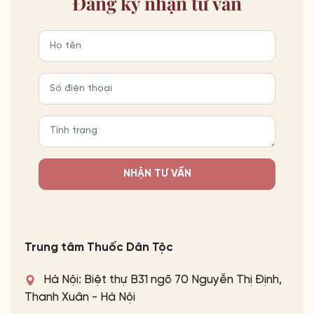
Đăng ký
nhận tư vấn
NHẬN TƯ VẤN
Trung tâm Thuốc Dân Tộc
Hà Nội: Biệt thự B31 ngõ 70 Nguyễn Thị Định,
Thanh Xuân - Hà Nội