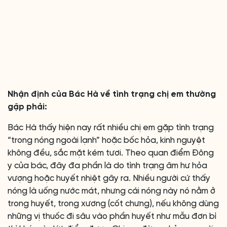
Nhận định của Bác Hà về tình trạng chị em thường
gặp phải:
Bác Hà thấy hiện nay rất nhiều chị em gặp tình trạng
“trong nóng ngoài lạnh” hoặc bốc hỏa, kinh nguyệt
không đều, sắc mặt kém tươi. Theo quan điểm Đông
y của bác, đây đa phần là do tình trạng âm hư hỏa
vượng hoặc huyết nhiệt gây ra. Nhiều người cứ thấy
nóng là uống nước mát, nhưng cái nóng này nó nằm ở
trong huyết, trong xương (cốt chưng), nếu không dùng
những vị thuốc đi sâu vào phần huyết như mẫu đơn bì