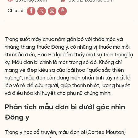
2592 lượt xem
05/02/2026 lúc 08:11
Chia sẻ:
Trong suốt mấy chục năm gắn bó với thảo mộc và
những thang thuốc Đông y, có những vị thuốc mà mỗi
khi nhắc đến, Bác Hà lại cảm thấy một sự trân trọng lạ
kỳ. Mẫu đơn bì chính là một trong số đó. Không chỉ
mang vẻ đẹp kiêu sa của loài hoa “quốc sắc thiên
hương”, mẫu đơn còn dâng hiến phần tinh túy nhất là
lớp vỏ rễ để cứu người, giúp thanh nhiệt, lương huyết
và điều hòa khí huyết cho phụ nữ chúng mình.
Phân tích mẫu đơn bì dưới góc nhìn
Đông y
Trong y học cổ truyền, mẫu đơn bì (Cortex Moutan)