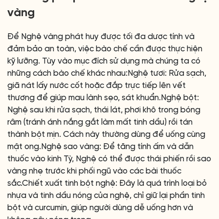
vàng
Để Nghệ vàng phát huy được tối đa dược tính và
đảm bảo an toàn, việc bào chế cần được thực hiện
kỹ lưỡng. Tùy vào mục đích sử dụng mà chúng ta có
những cách bào chế khác nhau:Nghệ tươi: Rửa sạch,
giã nát lấy nước cốt hoặc đắp trực tiếp lên vết
thương để giúp mau lành sẹo, sát khuẩn.Nghệ bột:
Nghệ sau khi rửa sạch, thái lát, phơi khô trong bóng
râm (tránh ánh nắng gắt làm mất tinh dầu) rồi tán
thành bột mịn. Cách này thường dùng để uống cùng
mật ong.Nghệ sao vàng: Để tăng tính ấm và dẫn
thuốc vào kinh Tỳ, Nghệ có thể được thái phiến rồi sao
vàng nhẹ trước khi phối ngũ vào các bài thuốc
sắc.Chiết xuất tinh bột nghệ: Đây là quá trình loại bỏ
nhựa và tinh dầu nóng của nghệ, chỉ giữ lại phần tinh
bột và curcumin, giúp người dùng dễ uống hơn và