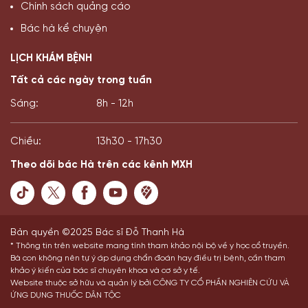
Chính sách quảng cáo
Bác hà kể chuyện
LỊCH KHÁM BỆNH
Tất cả các ngày trong tuần
Sáng:
8h - 12h
Chiều:
13h30 - 17h30
Theo dõi bác Hà trên các kênh MXH
Bản quyền ©2025 Bác sĩ Đỗ Thanh Hà
* Thông tin trên website mang tính tham khảo nội bộ về y học cổ truyền.
Bà con không nên tự ý áp dụng chẩn đoán hay điều trị bệnh, cần tham
khảo ý kiến của bác sĩ chuyên khoa và cơ sở y tế.
Website thuộc sở hữu và quản lý bởi CÔNG TY CỔ PHẦN NGHIÊN CỨU VÀ
ỨNG DỤNG THUỐC DÂN TỘC