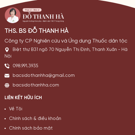
THS. BS ĐỖ THANH HÀ
Công ty CP Nghiên cứu và Ứng dụng Thuốc dân tộc
Biệt thự B31 ngõ 70 Nguyễn Thị Định, Thanh Xuân - Hà
Nội
098.991.3935
bacsidothanhha@gmail.com
bacsidothanhha.com
LIÊN KẾT HỮU ÍCH
Về Tôi
Chính sách & điều khoản
Chính sách bảo mật