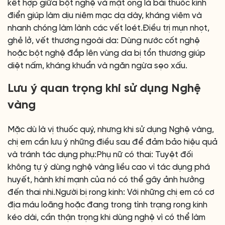
kết hợp giữa bột nghệ và mật ong là bài thuốc kinh
điển giúp làm dịu niêm mạc dạ dày, kháng viêm và
nhanh chóng làm lành các vết loét.Điều trị mụn nhọt,
ghẻ lở, vết thương ngoài da: Dùng nước cốt nghệ
hoặc bột nghệ đắp lên vùng da bị tổn thương giúp
diệt nấm, kháng khuẩn và ngăn ngừa sẹo xấu.
Lưu ý quan trọng khi sử dụng Nghệ
vàng
Mặc dù là vị thuốc quý, nhưng khi sử dụng Nghệ vàng,
chị em cần lưu ý những điều sau để đảm bảo hiệu quả
và tránh tác dụng phụ:Phụ nữ có thai: Tuyệt đối
không tự ý dùng nghệ vàng liều cao vì tác dụng phá
huyết, hành khí mạnh của nó có thể gây ảnh hưởng
đến thai nhi.Người bị rong kinh: Với những chị em có cơ
địa máu loãng hoặc đang trong tình trạng rong kinh
kéo dài, cần thận trọng khi dùng nghệ vì có thể làm