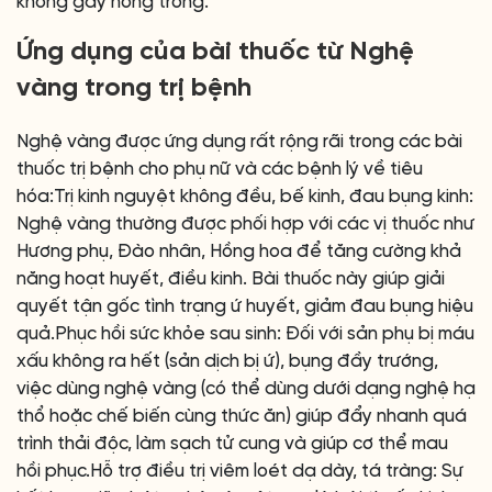
không gây nóng trong.
Ứng dụng của bài thuốc từ Nghệ
vàng trong trị bệnh
Nghệ vàng được ứng dụng rất rộng rãi trong các bài
thuốc trị bệnh cho phụ nữ và các bệnh lý về tiêu
hóa:Trị kinh nguyệt không đều, bế kinh, đau bụng kinh:
Nghệ vàng thường được phối hợp với các vị thuốc như
Hương phụ, Đào nhân, Hồng hoa để tăng cường khả
năng hoạt huyết, điều kinh. Bài thuốc này giúp giải
quyết tận gốc tình trạng ứ huyết, giảm đau bụng hiệu
quả.Phục hồi sức khỏe sau sinh: Đối với sản phụ bị máu
xấu không ra hết (sản dịch bị ứ), bụng đầy trướng,
việc dùng nghệ vàng (có thể dùng dưới dạng nghệ hạ
thổ hoặc chế biến cùng thức ăn) giúp đẩy nhanh quá
trình thải độc, làm sạch tử cung và giúp cơ thể mau
hồi phục.Hỗ trợ điều trị viêm loét dạ dày, tá tràng: Sự