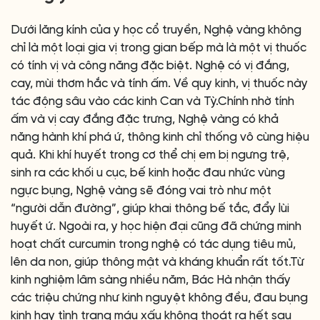
Dưới lăng kính của y học cổ truyền, Nghệ vàng không
chỉ là một loại gia vị trong gian bếp mà là một vị thuốc
có tính vị và công năng đặc biệt. Nghệ có vị đắng,
cay, mùi thơm hắc và tính ấm. Về quy kinh, vị thuốc này
tác động sâu vào các kinh Can và Tỳ.Chính nhờ tính
ấm và vị cay đắng đặc trưng, Nghệ vàng có khả
năng hành khí phá ứ, thông kinh chỉ thống vô cùng hiệu
quả. Khi khí huyết trong cơ thể chị em bị ngưng trệ,
sinh ra các khối u cục, bế kinh hoặc đau nhức vùng
ngực bụng, Nghệ vàng sẽ đóng vai trò như một
“người dẫn đường”, giúp khai thông bế tắc, đẩy lùi
huyết ứ. Ngoài ra, y học hiện đại cũng đã chứng minh
hoạt chất curcumin trong nghệ có tác dụng tiêu mủ,
lên da non, giúp thông mật và kháng khuẩn rất tốt.Từ
kinh nghiệm lâm sàng nhiều năm, Bác Hà nhận thấy
các triệu chứng như kinh nguyệt không đều, đau bụng
kinh hay tình trạng máu xấu không thoát ra hết sau