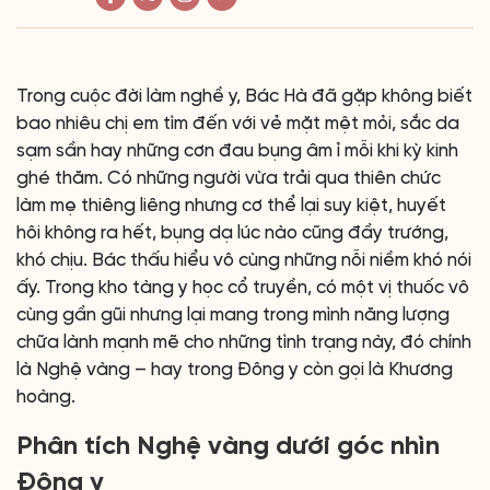
Trong cuộc đời làm nghề y, Bác Hà đã gặp không biết
bao nhiêu chị em tìm đến với vẻ mặt mệt mỏi, sắc da
sạm sần hay những cơn đau bụng âm ỉ mỗi khi kỳ kinh
ghé thăm. Có những người vừa trải qua thiên chức
làm mẹ thiêng liêng nhưng cơ thể lại suy kiệt, huyết
hôi không ra hết, bụng dạ lúc nào cũng đầy trướng,
khó chịu. Bác thấu hiểu vô cùng những nỗi niềm khó nói
ấy. Trong kho tàng y học cổ truyền, có một vị thuốc vô
cùng gần gũi nhưng lại mang trong mình năng lượng
chữa lành mạnh mẽ cho những tình trạng này, đó chính
là Nghệ vàng – hay trong Đông y còn gọi là Khương
hoàng.
Phân tích Nghệ vàng dưới góc nhìn
Đông y