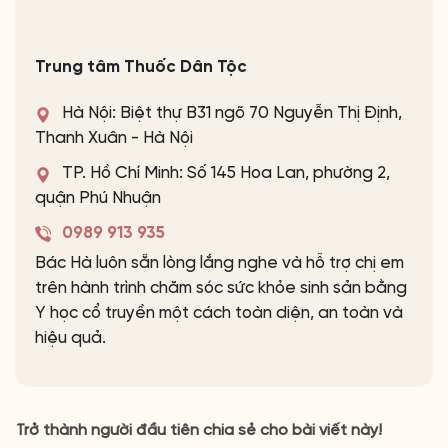
Trung tâm Thuốc Dân Tộc
Hà Nội: Biệt thự B31 ngõ 70 Nguyễn Thị Định,
Thanh Xuân - Hà Nội
TP. Hồ Chí Minh: Số 145 Hoa Lan, phường 2,
quận Phú Nhuận
0989 913 935
Bác Hà luôn sẵn lòng lắng nghe và hỗ trợ chị em
trên hành trình chăm sóc sức khỏe sinh sản bằng
Y học cổ truyền một cách toàn diện, an toàn và
hiệu quả.
Trở thành người đầu tiên chia sẻ cho bài viết này!