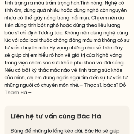
tình trạng ra máu trầm trọng hơn.Tính nóng: Nghệ có
tính ấm, dùng quá nhiều hoặc dùng nghệ còn nguyên
nhựa có thể gây nóng trong, nổi mụn. Chị em nên ưu
tiên dùng tinh bột nghệ hoặc dùng theo liều lượng
bác sĩ chỉ định.Tương tác: Không nên dùng nghệ cùng
lúc với các loại thuốc chống đông máu mà không có sự
tư vấn chuyên môn.Hy vọng những chia sẻ trên đây
sẽ giúp chị em hiểu rõ hơn về giá trị của Nghệ vàng
trong việc chăm sóc sức khỏe phụ khoa và đời sống.
Nếu có bất kỳ thắc mắc nào về tình trạng sức khỏe
của mình, chị em đừng ngần ngại tìm đến sự tư vấn từ
những người có chuyên môn nhé.— Thạc sĩ, bác sĩ Đỗ
Thanh Hà —
Liên hệ tư vấn cùng Bác Hà
Đừng để những lo lắng kéo dài. Bác Hà sẽ giúp