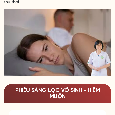
thụ thai.
PHIẾU SÀNG LỌC VÔ SINH - HIẾM
MUỘN