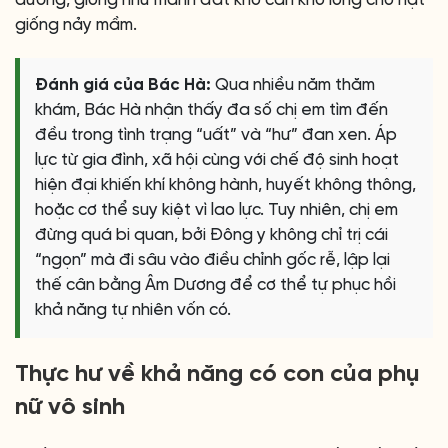
giống nảy mầm.
Đánh giá của Bác Hà:
Qua nhiều năm thăm
khám, Bác Hà nhận thấy đa số chị em tìm đến
đều trong tình trạng “uất” và “hư” đan xen. Áp
lực từ gia đình, xã hội cùng với chế độ sinh hoạt
hiện đại khiến khí không hành, huyết không thông,
hoặc cơ thể suy kiệt vì lao lực. Tuy nhiên, chị em
đừng quá bi quan, bởi Đông y không chỉ trị cái
“ngọn” mà đi sâu vào điều chỉnh gốc rễ, lập lại
thế cân bằng Âm Dương để cơ thể tự phục hồi
khả năng tự nhiên vốn có.
Thực hư về khả năng có con của phụ
nữ vô sinh