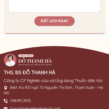
ĐẶT LỊCH NGAY
THS. BS ĐỖ THANH HÀ
Công ty CP Nghiên cứu và Ứng dụng Thuốc dân tộc
Biệt thự B31 ngõ 70 Nguyễn Thị Định, Thanh Xuân - Hà
Nội
098.991.3935
bacsidothanhha@gmail.com