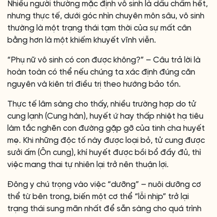
Nhiều người thường mặc định vô sinh là dấu chấm hết,
nhưng thực tế, dưới góc nhìn chuyên môn sâu, vô sinh
thường là một trạng thái tạm thời của sự mất cân
bằng hơn là một khiếm khuyết vĩnh viễn.
“Phụ nữ vô sinh có con được không?” – Câu trả lời là
hoàn toàn có thể nếu chúng ta xác định đúng căn
nguyên và kiên trì điều trị theo hướng bảo tồn.
Thực tế lâm sàng cho thấy, nhiều trường hợp do tử
cung lạnh (Cung hàn), huyết ứ hay thấp nhiệt hạ tiêu
làm tắc nghẽn con đường gặp gỡ của tinh cha huyết
mẹ. Khi những độc tố này được loại bỏ, tử cung được
sưởi ấm (Ôn cung), khí huyết được bồi bổ đầy đủ, thì
việc mang thai tự nhiên lại trở nên thuận lợi.
Đông y chú trọng vào việc “dưỡng” – nuôi dưỡng cơ
thể từ bên trong, biến một cơ thể “lỗi nhịp” trở lại
trạng thái sung mãn nhất để sẵn sàng cho quá trình