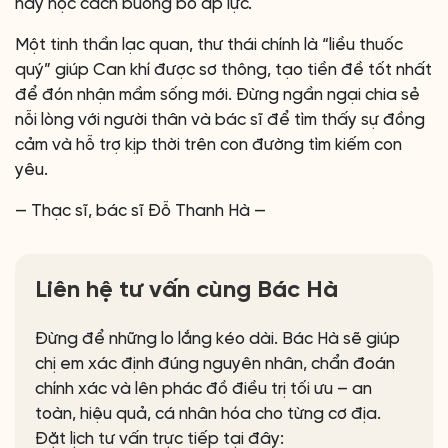
hãy học cách buông bỏ áp lực.
Một tinh thần lạc quan, thư thái chính là “liều thuốc
quý” giúp Can khí được sơ thông, tạo tiền đề tốt nhất
để đón nhận mầm sống mới. Đừng ngần ngại chia sẻ
nỗi lòng với người thân và bác sĩ để tìm thấy sự đồng
cảm và hỗ trợ kịp thời trên con đường tìm kiếm con
yêu.
— Thạc sĩ, bác sĩ Đỗ Thanh Hà —
Liên hệ tư vấn cùng Bác Hà
Đừng để những lo lắng kéo dài. Bác Hà sẽ giúp
chị em xác định đúng nguyên nhân, chẩn đoán
chính xác và lên phác đồ điều trị tối ưu – an
toàn, hiệu quả, cá nhân hóa cho từng cơ địa.
Đặt lịch tư vấn trực tiếp tại đây: