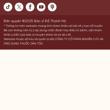
Bản quyền ©2025 Bác sĩ Đỗ Thanh Hà
* Thông tin trên website mang tính tham khảo nội bộ về y học cổ truyền.
Bà con không nên tự ý áp dụng chẩn đoán hay điều trị bệnh, cần tham
khảo ý kiến của bác sĩ chuyên khoa và cơ sở y tế.
Website thuộc sở hữu và quản lý bởi CÔNG TY CỔ PHẦN NGHIÊN CỨU VÀ
ỨNG DỤNG THUỐC DÂN TỘC