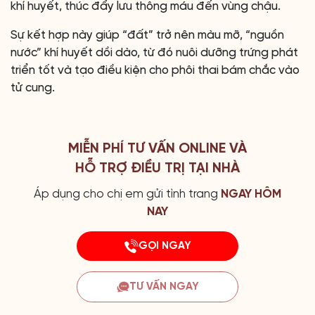
khí huyết, thúc đẩy lưu thông máu đến vùng chậu.
Sự kết hợp này giúp “đất” trở nên màu mỡ, “nguồn
nước” khí huyết dồi dào, từ đó nuôi dưỡng trứng phát
triển tốt và tạo điều kiện cho phôi thai bám chắc vào
tử cung.
MIỄN PHÍ TƯ VẤN ONLINE VÀ
HỖ TRỢ ĐIỀU TRỊ TẠI NHÀ
Áp dụng cho chị em gửi tình trang
NGAY HÔM
NAY
GỌI NGAY
TƯ VẤN NGAY