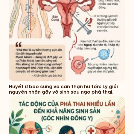
Huyết ứ bào cung và can thận hư tổn: Lý giải
nguyên nhân gây vô sinh sau nạo phá thai.