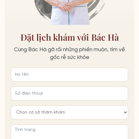
Đặt lịch khám với Bác Hà
Cùng Bác Hà gỡ rối những phiền muộn, tìm về
gốc rễ sức khỏe