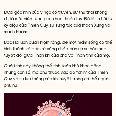
Dưới góc nhìn của y học cổ truyền, sự thụ thai không
chỉ là một hiện tượng sinh học thuần túy. Đó là sự hội tụ
kỳ diệu của Thiên Quý, sự sung túc của mạch Xung và
mạch Nhâm.
Bác Hà luôn quan niệm rằng, để một mầm sống có thể
hình thành và bám rễ vững chắc, cần có sự hòa hợp
tuyệt đối giữa Thận khí của cha và Thận tinh của mẹ.
Quá trình này không thể tính toán khô khan bằng
những con số, mà phụ thuộc vào độ “chín” của Thiên
Quý và sự lưu thông của khí huyết trong cơ thể người
phụ nữ.