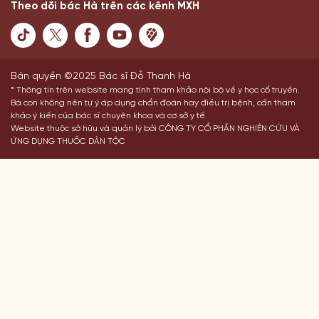
Theo dõi bác Hà trên các kênh MXH
Bản quyền ©2025 Bác sĩ Đỗ Thanh Hà
* Thông tin trên website mang tính tham khảo nội bộ về y học cổ truyền.
Bà con không nên tự ý áp dụng chẩn đoán hay điều trị bệnh, cần tham
khảo ý kiến của bác sĩ chuyên khoa và cơ sở y tế.
Website thuộc sở hữu và quản lý bởi CÔNG TY CỔ PHẦN NGHIÊN CỨU VÀ
ỨNG DỤNG THUỐC DÂN TỘC