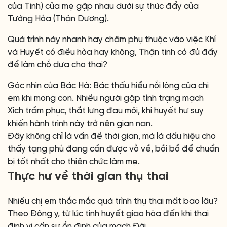
của Tinh) của mẹ gặp nhau dưới sự thúc đẩy của
Tướng Hỏa (Thận Dương).
Quá trình này nhanh hay chậm phụ thuộc vào việc Khí
và Huyết có điều hòa hay không, Thận tinh có đủ đầy
để làm chỗ dựa cho thai?
Góc nhìn của Bác Hà: Bác thấu hiểu nỗi lòng của chị
em khi mong con. Nhiều người gặp tình trạng mạch
Xích trầm phục, thắt lưng đau mỏi, khí huyết hư suy
khiến hành trình này trở nên gian nan.
Đây không chỉ là vấn đề thời gian, mà là dấu hiệu cho
thấy tạng phủ đang cần được vỗ về, bồi bổ để chuẩn
bị tốt nhất cho thiên chức làm mẹ.
Thực hư về thời gian thụ thai
Nhiều chị em thắc mắc quá trình thụ thai mất bao lâu?
Theo Đông y, từ lúc tinh huyết giao hòa đến khi thai
định vị cần sự ổn định của mạch Đới.