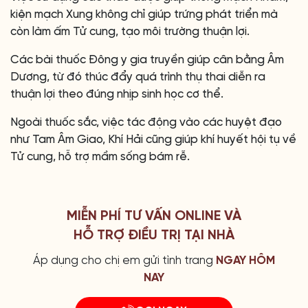
kiện mạch Xung không chỉ giúp trứng phát triển mà
còn làm ấm Tử cung, tạo môi trường thuận lợi.
Các bài thuốc Đông y gia truyền giúp cân bằng Âm
Dương, từ đó thúc đẩy quá trình thụ thai diễn ra
thuận lợi theo đúng nhịp sinh học cơ thể.
Ngoài thuốc sắc, việc tác động vào các huyệt đạo
như Tam Âm Giao, Khí Hải cũng giúp khí huyết hội tụ về
Tử cung, hỗ trợ mầm sống bám rễ.
MIỄN PHÍ TƯ VẤN ONLINE VÀ
HỖ TRỢ ĐIỀU TRỊ TẠI NHÀ
Áp dụng cho chị em gửi tình trang
NGAY HÔM
NAY