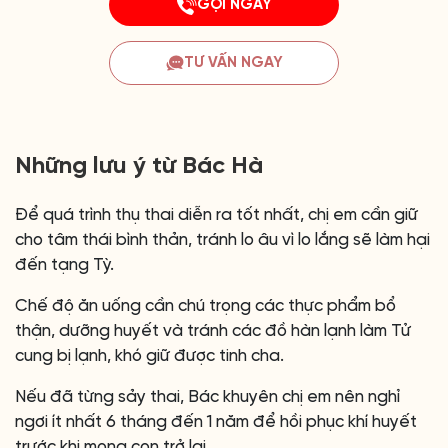
GỌI NGAY
TƯ VẤN NGAY
Những lưu ý từ Bác Hà
Để quá trình thụ thai diễn ra tốt nhất, chị em cần giữ
cho tâm thái bình thản, tránh lo âu vì lo lắng sẽ làm hại
đến tạng Tỳ.
Chế độ ăn uống cần chú trọng các thực phẩm bổ
thận, dưỡng huyết và tránh các đồ hàn lạnh làm Tử
cung bị lạnh, khó giữ được tinh cha.
Nếu đã từng sảy thai, Bác khuyên chị em nên nghỉ
ngơi ít nhất 6 tháng đến 1 năm để hồi phục khí huyết
trước khi mong con trở lại.