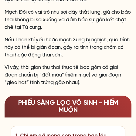
Mạch Đới có vai trò như sợi dây thắt lưng, giữ cho bào
thai không bị sa xuống và đảm bảo sự gắn kết chặt
chẽ tại Tử cung.
Nếu Thận khí yếu hoặc mạch Xung bị nghịch, quá trình
này có thể bị gián đoạn, gây ra tình trạng chậm có
thai hoặc động thai sớm.
Vì vậy, thời gian thụ thai thực tế bao gồm cả giai
đoạn chuẩn bị “đất màu” (niêm mạc) và giai đoạn
“gieo hạt” (tinh trứng gặp nhau).
PHIẾU SÀNG LỌC VÔ SINH - HIẾM
MUỘN
1. Chị em đã mong con trong bao lâu