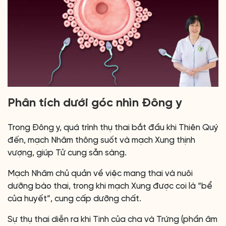
Phân tích dưới góc nhìn Đông y
Trong Đông y, quá trình thụ thai bắt đầu khi Thiên Quý
đến, mạch Nhâm thông suốt và mạch Xung thịnh
vượng, giúp Tử cung sẵn sàng.
Mạch Nhâm chủ quản về việc mang thai và nuôi
dưỡng bào thai, trong khi mạch Xung được coi là “bể
của huyết”, cung cấp dưỡng chất.
Sự thụ thai diễn ra khi Tinh của cha và Trứng (phần âm