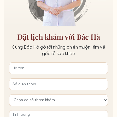
Đặt lịch khám với Bác Hà
Cùng Bác Hà gỡ rối những phiền muộn, tìm về
gốc rễ sức khỏe