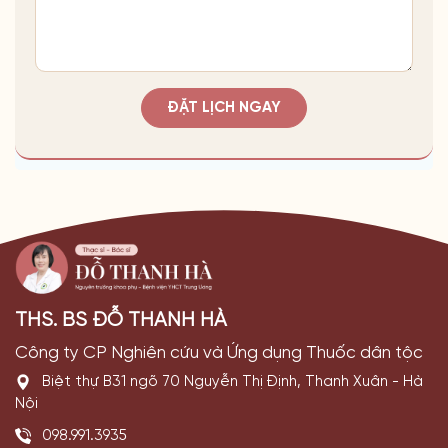
ĐẶT LỊCH NGAY
THS. BS ĐỖ THANH HÀ
Công ty CP Nghiên cứu và Ứng dụng Thuốc dân tộc
Biệt thự B31 ngõ 70 Nguyễn Thị Định, Thanh Xuân - Hà
Nội
098.991.3935