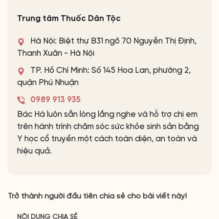
Trung tâm Thuốc Dân Tộc
Hà Nội: Biệt thự B31 ngõ 70 Nguyễn Thị Định,
Thanh Xuân - Hà Nội
TP. Hồ Chí Minh: Số 145 Hoa Lan, phường 2,
quận Phú Nhuận
0989 913 935
Bác Hà luôn sẵn lòng lắng nghe và hỗ trợ chị em
trên hành trình chăm sóc sức khỏe sinh sản bằng
Y học cổ truyền một cách toàn diện, an toàn và
hiệu quả.
Trở thành người đầu tiên chia sẻ cho bài viết này!
NỘI DUNG CHIA SẺ