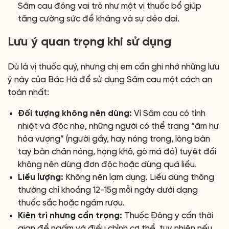
Sâm cau đóng vai trò như một vị thuốc bổ giúp
tăng cường sức đề kháng và sự dẻo dai.
Lưu ý quan trọng khi sử dụng
Dù là vị thuốc quý, nhưng chị em cần ghi nhớ những lưu
ý này của Bác Hà để sử dụng Sâm cau một cách an
toàn nhất:
Đối tượng không nên dùng:
Vì Sâm cau có tính
nhiệt và độc nhẹ, những người có thể trạng “âm hư
hỏa vượng” (người gầy, hay nóng trong, lòng bàn
tay bàn chân nóng, họng khô, gò má đỏ) tuyệt đối
không nên dùng đơn độc hoặc dùng quá liều.
Liều lượng:
Không nên lạm dụng. Liều dùng thông
thường chỉ khoảng 12-15g mỗi ngày dưới dạng
thuốc sắc hoặc ngâm rượu.
Kiên trì nhưng cẩn trọng:
Thuốc Đông y cần thời
gian để ngấm và điều chỉnh cơ thể, tuy nhiên nếu