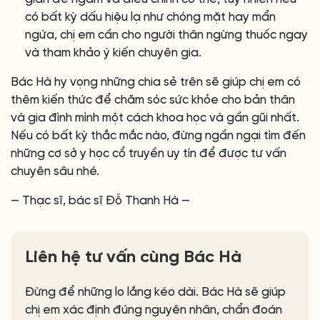
có bất kỳ dấu hiệu lạ như chóng mặt hay mẩn
ngứa, chị em cần cho người thân ngừng thuốc ngay
và tham khảo ý kiến chuyên gia.
Bác Hà hy vọng những chia sẻ trên sẽ giúp chị em có
thêm kiến thức để chăm sóc sức khỏe cho bản thân
và gia đình mình một cách khoa học và gần gũi nhất.
Nếu có bất kỳ thắc mắc nào, đừng ngần ngại tìm đến
những cơ sở y học cổ truyền uy tín để được tư vấn
chuyên sâu nhé.
— Thạc sĩ, bác sĩ Đỗ Thanh Hà —
Liên hệ tư vấn cùng Bác Hà
Đừng để những lo lắng kéo dài. Bác Hà sẽ giúp
chị em xác định đúng nguyên nhân, chẩn đoán