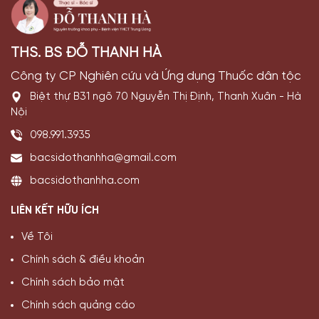
THS. BS ĐỖ THANH HÀ
Công ty CP Nghiên cứu và Ứng dụng Thuốc dân tộc
Biệt thự B31 ngõ 70 Nguyễn Thị Định, Thanh Xuân - Hà
Nội
098.991.3935
bacsidothanhha@gmail.com
bacsidothanhha.com
LIÊN KẾT HỮU ÍCH
Về Tôi
Chính sách & điều khoản
Chính sách bảo mật
Chính sách quảng cáo