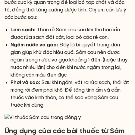
bước cực kỳ quan trọng để loại bỏ tạp chất và độc
tố, đồng thời tăng cường dược tính. Chị em cần lưu ý
các bước sau:
Làm sạch:
Thân rễ Sâm cau sau khi thu hái cần
được rửa sạch đất cát, loại bỏ các rễ con.
Ngâm nước vo gạo:
Đây là bí quyết trong dân
gian giúp khử độc hiệu quả. Sâm cau nên được
ngâm trong nước vo gạo khoảng 1 đêm (hoặc thay
nước nhiều lần) cho đến khi nước ngâm trong lại,
không còn màu đen đục.
Phơi và sao:
Sau khi ngâm, vớt ra rửa sạch, thái lát
mỏng rồi đem phơi khô. Để tăng tính ấm và dẫn
thuốc vào kinh thận, có thể sao vàng Sâm cau
trước khi dùng.
Ứng dụng của các bài thuốc từ Sâm