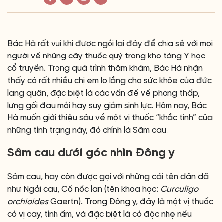
Bác Hà rất vui khi được ngồi lại đây để chia sẻ với mọi
người về những cây thuốc quý trong kho tàng Y học
cổ truyền. Trong quá trình thăm khám, Bác Hà nhận
thấy có rất nhiều chị em lo lắng cho sức khỏe của đức
lang quân, đặc biệt là các vấn đề về phong thấp,
lưng gối đau mỏi hay suy giảm sinh lực. Hôm nay, Bác
Hà muốn giới thiệu sâu về một vị thuốc “khắc tinh” của
những tình trạng này, đó chính là Sâm cau.
Sâm cau dưới góc nhìn Đông y
Sâm cau, hay còn được gọi với những cái tên dân dã
như Ngải cau, Cồ nốc lan (tên khoa học:
Curculigo
orchioides
Gaertn). Trong Đông y, đây là một vị thuốc
có vị cay, tính ấm, và đặc biệt là có độc nhẹ nếu