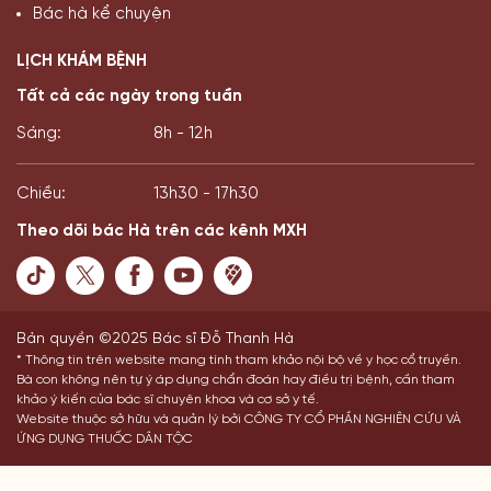
Bác hà kể chuyện
LỊCH KHÁM BỆNH
Tất cả các ngày trong tuần
Sáng:
8h - 12h
Chiều:
13h30 - 17h30
Theo dõi bác Hà trên các kênh MXH
Bản quyền ©2025 Bác sĩ Đỗ Thanh Hà
* Thông tin trên website mang tính tham khảo nội bộ về y học cổ truyền.
Bà con không nên tự ý áp dụng chẩn đoán hay điều trị bệnh, cần tham
khảo ý kiến của bác sĩ chuyên khoa và cơ sở y tế.
Website thuộc sở hữu và quản lý bởi CÔNG TY CỔ PHẦN NGHIÊN CỨU VÀ
ỨNG DỤNG THUỐC DÂN TỘC