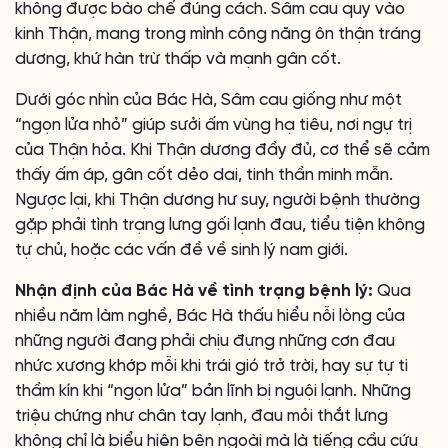
không được bào chế đúng cách. Sâm cau quy vào
kinh Thận, mang trong mình công năng ôn thận tráng
dương, khứ hàn trừ thấp và mạnh gân cốt.
Dưới góc nhìn của Bác Hà, Sâm cau giống như một
“ngọn lửa nhỏ” giúp sưởi ấm vùng hạ tiêu, nơi ngự trị
của Thận hỏa. Khi Thận dương đầy đủ, cơ thể sẽ cảm
thấy ấm áp, gân cốt dẻo dai, tinh thần minh mẫn.
Ngược lại, khi Thận dương hư suy, người bệnh thường
gặp phải tình trạng lưng gối lạnh đau, tiểu tiện không
tự chủ, hoặc các vấn đề về sinh lý nam giới.
Nhận định của Bác Hà về tình trạng bệnh lý:
Qua
nhiều năm làm nghề, Bác Hà thấu hiểu nỗi lòng của
những người đang phải chịu đựng những cơn đau
nhức xương khớp mỗi khi trái gió trở trời, hay sự tự ti
thầm kín khi “ngọn lửa” bản lĩnh bị nguội lạnh. Những
triệu chứng như chân tay lạnh, đau mỏi thắt lưng
không chỉ là biểu hiện bên ngoài mà là tiếng cầu cứu