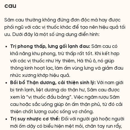
cau
Sâm cau thường không đứng đơn độc mà hay được
phối ngũ với các vị thuốc khác để tạo nên hiệu quả tối
ưu. Dưới đây là một số ứng dụng điển hình:
Trị phong thấp, lưng gối lạnh đau:
Sâm cau có
khả năng khu phong, trừ thấp rất tốt. Khi kết hợp
với các vị thuốc như Hy thiêm, Hà thủ ô, nó giúp
thông kinh hoạt lạc, làm ấm vùng lưng và giảm đau
nhức xương khớp hiệu quả.
Bồi bổ Thận dương, cải thiện sinh lý:
Với nam giới
bị tinh lạnh, liệt dương do thận hư, Sâm cau được
xem là “vị thuốc đầu bảng”. Việc ngâm rượu Sâm
cau hoặc sắc uống giúp ôn ấm thận phủ, từ đó cải
thiện chất lượng cuộc sống vợ chồng.
Trị suy nhược cơ thể:
Đối với người già hoặc người
mới ốm dậy có biểu hiện mệt mỏi, chân tay run rẩy,