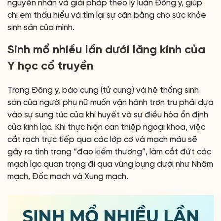
nguyên nhân và giải pháp theo lý luận Đông y, giúp
chị em thấu hiểu và tìm lại sự cân bằng cho sức khỏe
sinh sản của mình.
Sinh mổ nhiều lần dưới lăng kính của
Y học cổ truyền
Trong Đông y, bào cung (tử cung) và hệ thống sinh
sản của người phụ nữ muốn vận hành trơn tru phải dựa
vào sự sung túc của khí huyết và sự điều hòa ổn định
của kinh lạc. Khi thực hiện can thiệp ngoại khoa, việc
cắt rạch trực tiếp qua các lớp cơ và mạch máu sẽ
gây ra tình trạng “đao kiếm thương”, làm cắt đứt các
mạch lạc quan trọng đi qua vùng bụng dưới như Nhâm
mạch, Đốc mạch và Xung mạch.