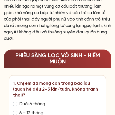
nhiều lần tạo ra một vùng cơ cấu bất thường, làm
giảm khả năng co bóp tự nhiên và cản trở sự làm tổ
của phôi thai, đẩy người phụ nữ vào tình cảnh trớ trêu
dù rất mong con nhưng lòng tử cung lại nguội lạnh, kinh
nguyệt không đều và thường xuyên đau quặn bụng
dưới.
PHIẾU SÀNG LỌC VÔ SINH - HIẾM
MUỘN
1. Chị em đã mong con trong bao lâu
(quan hệ đều 2–3 lần/tuần, không tránh
thai)?
Dưới 6 tháng
6 – 12 tháng