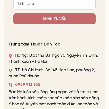
NHẬN TƯ VẤN
Trung tâm Thuốc Dân Tộc
Hà Nội: Biệt thự B31 ngõ 70 Nguyễn Thị Định,
Thanh Xuân - Hà Nội
TP. Hồ Chí Minh: Số 145 Hoa Lan, phường 2,
quận Phú Nhuận
0989 913 935
Bác Hà luôn sẵn lòng lắng nghe và hỗ trợ chị em
trên hành trình chăm sóc sức khỏe sinh sản bằng
Y học cổ truyền một cách toàn diện, an toàn và