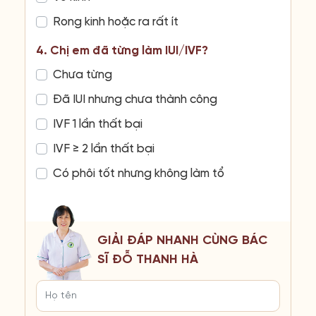
Rong kinh hoặc ra rất ít
4. Chị em đã từng làm IUI/IVF?
Chưa từng
Đã IUI nhưng chưa thành công
IVF 1 lần thất bại
IVF ≥ 2 lần thất bại
Có phôi tốt nhưng không làm tổ
GIẢI ĐÁP NHANH CÙNG BÁC
SĨ ĐỖ THANH HÀ