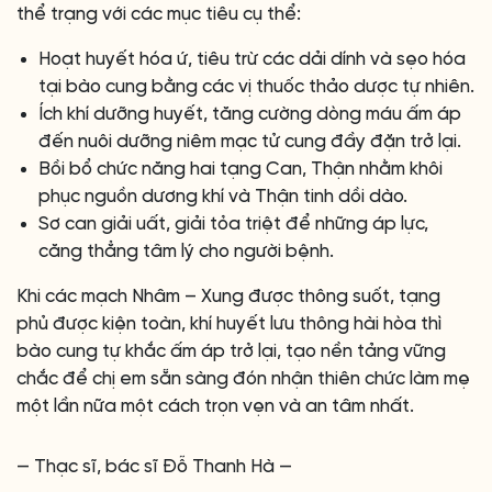
thể trạng với các mục tiêu cụ thể:
Hoạt huyết hóa ứ, tiêu trừ các dải dính và sẹo hóa
tại bào cung bằng các vị thuốc thảo dược tự nhiên.
Ích khí dưỡng huyết, tăng cường dòng máu ấm áp
đến nuôi dưỡng niêm mạc tử cung đầy đặn trở lại.
Bồi bổ chức năng hai tạng Can, Thận nhằm khôi
phục nguồn dương khí và Thận tinh dồi dào.
Sơ can giải uất, giải tỏa triệt để những áp lực,
căng thẳng tâm lý cho người bệnh.
Khi các mạch Nhâm – Xung được thông suốt, tạng
phủ được kiện toàn, khí huyết lưu thông hài hòa thì
bào cung tự khắc ấm áp trở lại, tạo nền tảng vững
chắc để chị em sẵn sàng đón nhận thiên chức làm mẹ
một lần nữa một cách trọn vẹn và an tâm nhất.
— Thạc sĩ, bác sĩ Đỗ Thanh Hà —