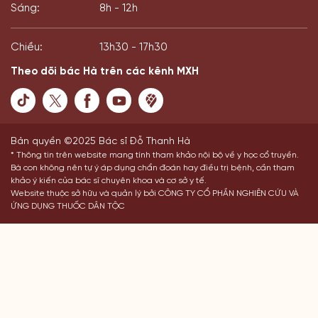
Sáng:
8h - 12h
Chiều:
13h30 - 17h30
Theo dõi bác Hà trên các kênh MXH
Bản quyền ©2025 Bác sĩ Đỗ Thanh Hà
* Thông tin trên website mang tính tham khảo nội bộ về y học cổ truyền.
Bà con không nên tự ý áp dụng chẩn đoán hay điều trị bệnh, cần tham
khảo ý kiến của bác sĩ chuyên khoa và cơ sở y tế.
Website thuộc sở hữu và quản lý bởi CÔNG TY CỔ PHẦN NGHIÊN CỨU VÀ
ỨNG DỤNG THUỐC DÂN TỘC