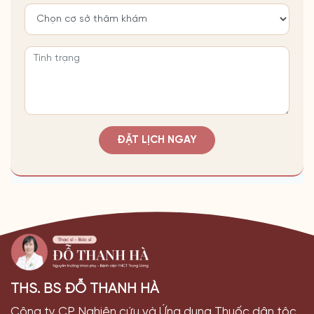
ĐẶT LỊCH NGAY
THS. BS ĐỖ THANH HÀ
Công ty CP Nghiên cứu và Ứng dụng Thuốc dân tộc