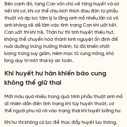
Bên cạnh đó, tạng Can vốn chủ về tàng huyết và sơ
tiết khí cơ, khi cơ thể chịu kích thích đau đớn từ phẫu
thuật và áp lực tâm lý lo lắng sinh mổ nhiều lần có vô
sinh không sẽ dễ lâm vào tình trạng Can khí uất kết.
Can uất thì khí trệ, Thận hư thì tinh huyết thiếu hụt,
không thể chuyển hóa thành kinh nguyệt ổn định để
nuôi dưỡng trứng trưởng thành, từ đó khiến chất
lượng trứng suy giảm, niêm mạc tử cung mỏng, khó
lòng duy trì một thai kỳ an toàn.
Khí huyết hư hàn khiến bào cung
không thể giữ thai
Mất máu quá nhiều trong quá trình phẫu thuật sinh mổ
dĩ nhiên dẫn đến tình trạng khí tùy huyết thoát, cơ
thể người phụ nữ rơi vào trạng thái khí huyết lưỡng hư.
Khí hư thì không có lực để thúc đẩy huyết lưu thông,