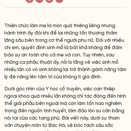
Thiên chức làm mẹ là món quà thiêng liêng nhưng
hành trình ấy đôi khi để lại những tổn thương thầm
lặng sâu bên trong cơ thể người phụ nữ. Đối với nhiều
chị em, quyết định sinh mổ là bất khả kháng để đảm
bảo sự an toàn cho cả mẹ và con. Tuy nhiên, sau
những ca phẫu thuật ấy, nỗi lo lắng về việc sinh mổ
nhiều lần có vô sinh không lại trở thành gánh nặng tâm
lý đè nặng lên tâm trí của không ít gia đình.
Dưới góc nhìn của Y học cổ truyền, việc can thiệp
ngoại khoa quá nhiều lần không chỉ tác động đến hình
thể giải phẫu bên ngoài mà còn làm tổn hao nghiêm
trọng đến nguồn tinh huyết, làm đảo lộn sự cân bằng
nội tại của các tạng phủ. Bài viết này, dưới sự tham
vấn chuyên môn từ Bác Hà, sẽ bóc tách sâu sắc