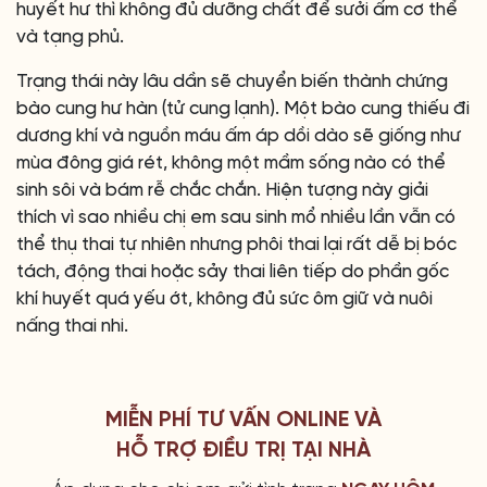
huyết hư thì không đủ dưỡng chất để sưởi ấm cơ thể
và tạng phủ.
Trạng thái này lâu dần sẽ chuyển biến thành chứng
bào cung hư hàn (tử cung lạnh). Một bào cung thiếu đi
dương khí và nguồn máu ấm áp dồi dào sẽ giống như
mùa đông giá rét, không một mầm sống nào có thể
sinh sôi và bám rễ chắc chắn. Hiện tượng này giải
thích vì sao nhiều chị em sau sinh mổ nhiều lần vẫn có
thể thụ thai tự nhiên nhưng phôi thai lại rất dễ bị bóc
tách, động thai hoặc sảy thai liên tiếp do phần gốc
khí huyết quá yếu ớt, không đủ sức ôm giữ và nuôi
nấng thai nhi.
MIỄN PHÍ TƯ VẤN ONLINE VÀ
HỖ TRỢ ĐIỀU TRỊ TẠI NHÀ