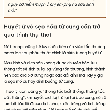
nguy cơ hiếm muộn ở chị em phụ nữ sau sinh
mổ.”
Huyết ứ và sẹo hóa tử cung cản trở
quá trình thụ thai
Một trong những hệ lụy nhãn tiền của việc tổn thương
mạch lạc sau phẫu thuật chính là hiện tượng huyết ứ.
Máu kinh và dịch sản không được chuyển hóa, lưu
thông tốt sẽ tích tụ lại tại vùng tổn thương, hình thành
nên các khối xơ cứng hoặc các dải dính mà Tây y gọi
là sẹo mổ cũ hay dính buồng tử cung.
Theo lý luận Đông y, “thông tắc bất thống, thống tắc
bất thông”, khi huyết dịch bị trệ lại tại bào cung, nó sẽ
làm bít tắc lối đi của tinh cha, khiến trứng và tinh trùng
khó có cơ hội gặp nhau. Vết sẹo mổ cũ do sinh mổ