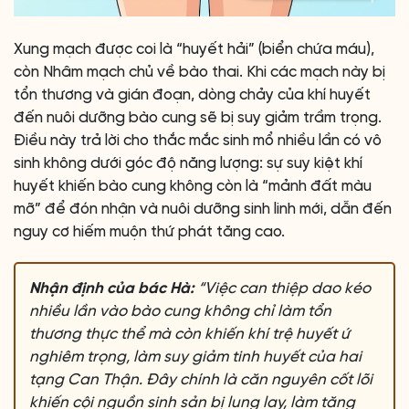
Xung mạch được coi là “huyết hải” (biển chứa máu),
còn Nhâm mạch chủ về bào thai. Khi các mạch này bị
tổn thương và gián đoạn, dòng chảy của khí huyết
đến nuôi dưỡng bào cung sẽ bị suy giảm trầm trọng.
Điều này trả lời cho thắc mắc sinh mổ nhiều lần có vô
sinh không dưới góc độ năng lượng: sự suy kiệt khí
huyết khiến bào cung không còn là “mảnh đất màu
mỡ” để đón nhận và nuôi dưỡng sinh linh mới, dẫn đến
nguy cơ hiếm muộn thứ phát tăng cao.
Nhận định của bác Hà:
“Việc can thiệp dao kéo
nhiều lần vào bào cung không chỉ làm tổn
thương thực thể mà còn khiến khí trệ huyết ứ
nghiêm trọng, làm suy giảm tinh huyết của hai
tạng Can Thận. Đây chính là căn nguyên cốt lõi
khiến cội nguồn sinh sản bị lung lay, làm tăng