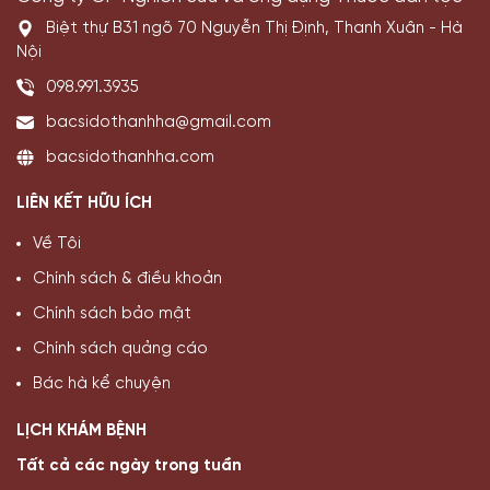
Biệt thự B31 ngõ 70 Nguyễn Thị Định, Thanh Xuân - Hà
Nội
098.991.3935
bacsidothanhha@gmail.com
bacsidothanhha.com
LIÊN KẾT HỮU ÍCH
Về Tôi
Chính sách & điều khoản
Chính sách bảo mật
Chính sách quảng cáo
Bác hà kể chuyện
LỊCH KHÁM BỆNH
Tất cả các ngày trong tuần