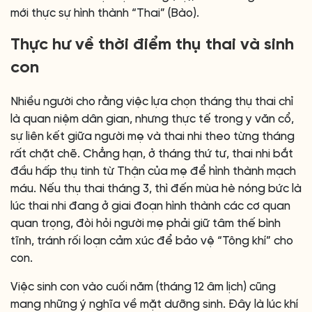
mới thực sự hình thành “Thai” (Bào).
Thực hư về thời điểm thụ thai và sinh
con
Nhiều người cho rằng việc lựa chọn tháng thụ thai chỉ
là quan niệm dân gian, nhưng thực tế trong y văn cổ,
sự liên kết giữa người mẹ và thai nhi theo từng tháng
rất chặt chẽ. Chẳng hạn, ở tháng thứ tư, thai nhi bắt
đầu hấp thụ tinh từ Thận của mẹ để hình thành mạch
máu. Nếu thụ thai tháng 3, thì đến mùa hè nóng bức là
lúc thai nhi đang ở giai đoạn hình thành các cơ quan
quan trọng, đòi hỏi người mẹ phải giữ tâm thế bình
tĩnh, tránh rối loạn cảm xúc để bảo vệ “Tông khí” cho
con.
Việc sinh con vào cuối năm (tháng 12 âm lịch) cũng
mang những ý nghĩa về mặt dưỡng sinh. Đây là lúc khí