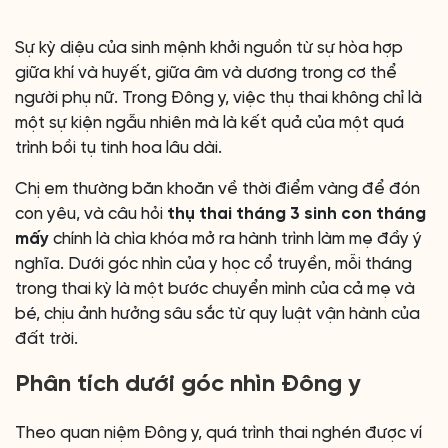
Sự kỳ diệu của sinh mệnh khởi nguồn từ sự hòa hợp
giữa khí và huyết, giữa âm và dương trong cơ thể
người phụ nữ. Trong Đông y, việc thụ thai không chỉ là
một sự kiện ngẫu nhiên mà là kết quả của một quá
trình bồi tụ tinh hoa lâu dài.
Chị em thường băn khoăn về thời điểm vàng để đón
con yêu, và câu hỏi
thụ thai tháng 3 sinh con tháng
mấy
chính là chìa khóa mở ra hành trình làm mẹ đầy ý
nghĩa. Dưới góc nhìn của y học cổ truyền, mỗi tháng
trong thai kỳ là một bước chuyển mình của cả mẹ và
bé, chịu ảnh hưởng sâu sắc từ quy luật vận hành của
đất trời.
Phân tích dưới góc nhìn Đông y
Theo quan niệm Đông y, quá trình thai nghén được ví