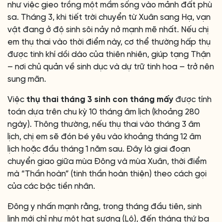
như việc gieo trồng một mầm sống vào mảnh đất phù
sa. Tháng 3, khi tiết trời chuyển từ Xuân sang Hạ, vạn
vật đang ở độ sinh sôi nảy nở mạnh mẽ nhất. Nếu chị
em thụ thai vào thời điểm này, cơ thể thường hấp thụ
được tinh khí dồi dào của thiên nhiên, giúp tạng Thận
– nơi chủ quản về sinh dục và dự trữ tinh hoa – trở nên
sung mãn.
Việc
thụ thai tháng 3 sinh con tháng mấy
được tính
toán dựa trên chu kỳ 10 tháng âm lịch (khoảng 280
ngày). Thông thường, nếu thụ thai vào tháng 3 âm
lịch, chị em sẽ đón bé yêu vào khoảng tháng 12 âm
lịch hoặc đầu tháng 1 năm sau. Đây là giai đoạn
chuyển giao giữa mùa Đông và mùa Xuân, thời điểm
mà “Thần hoàn” (tinh thần hoàn thiện) theo cách gọi
của các bậc tiền nhân.
Đông y nhấn mạnh rằng, trong tháng đầu tiên, sinh
linh mới chỉ như một hạt sương (Lộ), đến tháng thứ ba