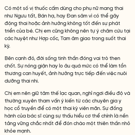
Có một số vị thuốc cấm dùng cho phụ nữ mang thai
như Ngưu tất, Bán hạ, hay Đan sâm vì có thể gây
động thai hoặc ảnh hưởng không tốt đến sự phát
triển của bé. Chị em cũng không nên tự ý châm cứu tại
các huyệt như Hợp cốc, Tam âm giao trong suốt thai
kỳ.
Bên cạnh đó, đời sống tinh thần đóng vai trò then
chốt. Sự nóng giận hay lo âu quá mức có thể làm tổn
thương can huyết, ảnh hưởng trực tiếp đến việc nuôi
dưỡng thai nhi.
Chị em nên giữ tâm thế lạc quan, nghỉ ngơi điều độ và
thường xuyên tham vấn ý kiến từ các chuyên gia y
học cổ truyền để có một thai kỳ viên mãn. Sự đồng
hành của bác sĩ cùng sự thấu hiểu cơ thể chính là nền
tảng vững chắc nhất để đón chào một thiên thần nhỏ
khỏe mạnh.