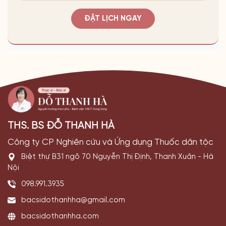
ĐẶT LỊCH NGAY
THS. BS ĐỖ THANH HÀ
Công ty CP Nghiên cứu và Ứng dụng Thuốc dân tộc
Biệt thự B31 ngõ 70 Nguyễn Thị Định, Thanh Xuân - Hà
Nội
098.991.3935
bacsidothanhha@gmail.com
bacsidothanhha.com