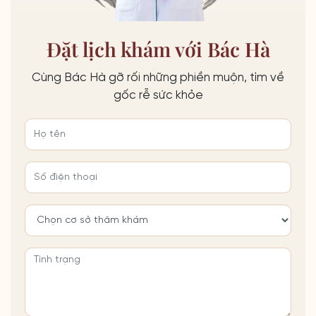
Đặt lịch khám với Bác Hà
Cùng Bác Hà gỡ rối những phiền muộn, tìm về
gốc rễ sức khỏe