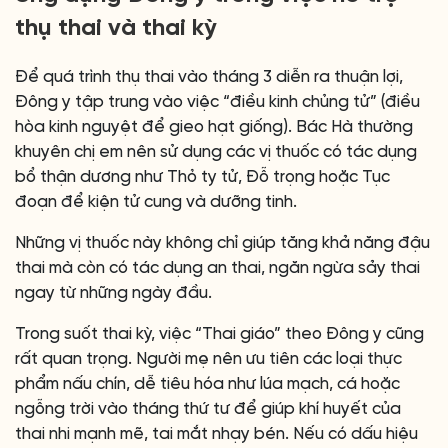
thụ thai và thai kỳ
Để quá trình thụ thai vào tháng 3 diễn ra thuận lợi,
Đông y tập trung vào việc “điều kinh chủng tử” (điều
hòa kinh nguyệt để gieo hạt giống). Bác Hà thường
khuyên chị em nên sử dụng các vị thuốc có tác dụng
bổ thận dương như Thỏ ty tử, Đỗ trọng hoặc Tục
đoạn để kiện tử cung và dưỡng tinh.
Những vị thuốc này không chỉ giúp tăng khả năng đậu
thai mà còn có tác dụng an thai, ngăn ngừa sảy thai
ngay từ những ngày đầu.
Trong suốt thai kỳ, việc “Thai giáo” theo Đông y cũng
rất quan trọng. Người mẹ nên ưu tiên các loại thực
phẩm nấu chín, dễ tiêu hóa như lúa mạch, cá hoặc
ngỗng trời vào tháng thứ tư để giúp khí huyết của
thai nhi mạnh mẽ, tai mắt nhạy bén. Nếu có dấu hiệu