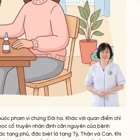
huộc phạm vi chứng Đới hạ. Khác với quan điểm chỉ
 học cổ truyền nhận định căn nguyên của bệnh
c tạng phủ, đặc biệt là tạng Tỳ, Thận và Can. Khi