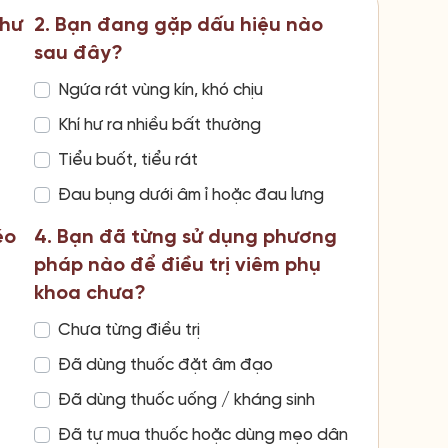
như
2. Bạn đang gặp dấu hiệu nào
sau đây?
Ngứa rát vùng kín, khó chịu
Khí hư ra nhiều bất thường
Tiểu buốt, tiểu rát
Đau bụng dưới âm ỉ hoặc đau lưng
éo
4. Bạn đã từng sử dụng phương
pháp nào để điều trị viêm phụ
khoa chưa?
Chưa từng điều trị
Đã dùng thuốc đặt âm đạo
Đã dùng thuốc uống / kháng sinh
Đã tự mua thuốc hoặc dùng mẹo dân