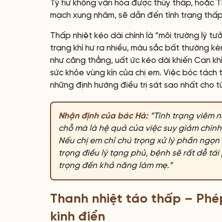
Tỳ hư không vận hóa được thủy thấp, hoặc 
mạch xung nhâm, sẽ dẫn đến tình trạng thấp n
Thấp nhiệt kéo dài chính là “môi trường lý tư
trạng khí hư ra nhiều, màu sắc bất thường kèm
như căng thẳng, uất ức kéo dài khiến Can kh
sức khỏe vùng kín của chị em. Việc bóc tách
những định hướng điều trị sát sao nhất cho 
Nhận định của bác Hà:
“Tình trạng viêm n
chỗ mà là hệ quả của việc suy giảm chín
Nếu chị em chỉ chú trọng xử lý phần ngọn
trọng điều lý tạng phủ, bệnh sẽ rất dễ tá
trọng đến khả năng làm mẹ.”
Thanh nhiệt táo thấp – Phép 
kinh điển