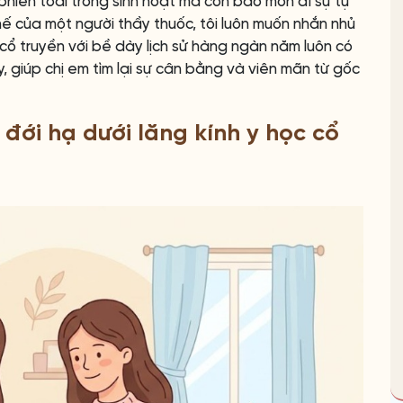
phiền toái trong sinh hoạt mà còn bào mòn đi sự tự
hế của một người thầy thuốc, tôi luôn muốn nhắn nhủ
 cổ truyền với bề dày lịch sử hàng ngàn năm luôn có
, giúp chị em tìm lại sự cân bằng và viên mãn từ gốc
đới hạ dưới lăng kính y học cổ