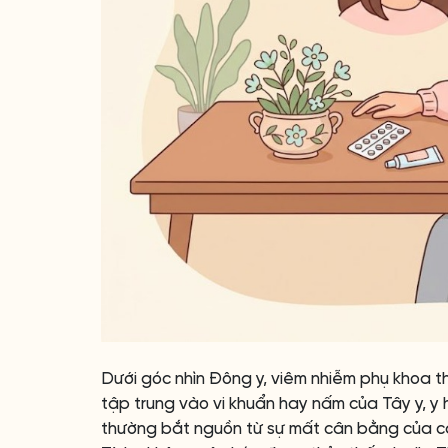
Dưới góc nhìn Đông y, viêm nhiễm phụ khoa t
tập trung vào vi khuẩn hay nấm của Tây y, y
thường bắt nguồn từ sự mất cân bằng của cá