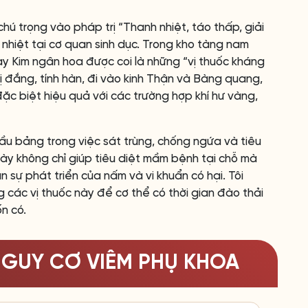
hú trọng vào pháp trị “Thanh nhiệt, táo thấp, giải
hiệt tại cơ quan sinh dục. Trong kho tàng nam
y Kim ngân hoa được coi là những “vị thuốc kháng
vị đắng, tính hàn, đi vào kinh Thận và Bàng quang,
 đặc biệt hiệu quả với các trường hợp khí hư vàng,
ầu bảng trong việc sát trùng, chống ngứa và tiêu
này không chỉ giúp tiêu diệt mầm bệnh tại chỗ mà
 sự phát triển của nấm và vi khuẩn có hại. Tôi
g các vị thuốc này để cơ thể có thời gian đào thải
ốn có.
NGUY CƠ VIÊM PHỤ KHOA