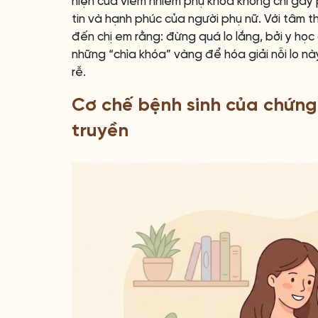
hiện của viêm nhiễm phụ khoa không chỉ gây 
tin và hạnh phúc của người phụ nữ. Với tâm t
đến chị em rằng: đừng quá lo lắng, bởi y học
những “chìa khóa” vàng để hóa giải nỗi lo này
rễ.
Cơ chế bệnh sinh của chứng 
truyền