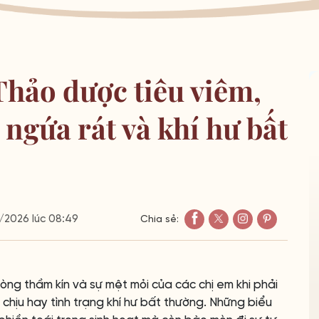
Thảo dược tiêu viêm,
 ngứa rát và khí hư bất
2026 lúc 08:49
Chia sẻ:
 lòng thầm kín và sự mệt mỏi của các chị em khi phải
 chịu hay tình trạng khí hư bất thường. Những biểu