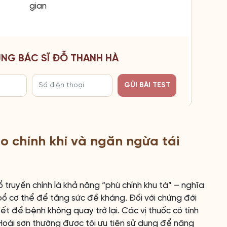
gian
CÙNG BÁC SĨ ĐỖ THANH HÀ
GỬI BÀI TEST
o chính khí và ngăn ngừa tái
ổ truyền chính là khả năng “phù chính khu tà” – nghĩa
 bổ cơ thể để tăng sức đề kháng. Đối với chứng đới
yết để bệnh không quay trở lại. Các vị thuốc có tính
Hoài sơn thường được tôi ưu tiên sử dụng để nâng