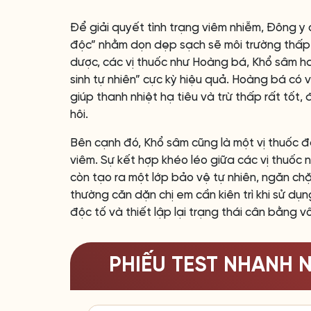
Để giải quyết tình trạng viêm nhiễm, Đông y c
độc” nhằm dọn dẹp sạch sẽ môi trường thấp n
dược, các vị thuốc như Hoàng bá, Khổ sâm ha
sinh tự nhiên” cực kỳ hiệu quả. Hoàng bá có 
giúp thanh nhiệt hạ tiêu và trừ thấp rất tốt,
hôi.
Bên cạnh đó, Khổ sâm cũng là một vị thuốc đ
viêm. Sự kết hợp khéo léo giữa các vị thuốc 
còn tạo ra một lớp bảo vệ tự nhiên, ngăn chặn
thường căn dặn chị em cần kiên trì khi sử dụn
độc tố và thiết lập lại trạng thái cân bằng v
PHIẾU TEST NHANH 