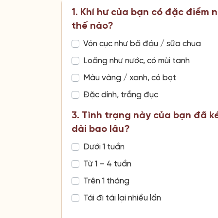
1. Khí hư của bạn có đặc điểm 
thế nào?
Vón cục như bã đậu / sữa chua
Loãng như nước, có mùi tanh
Màu vàng / xanh, có bọt
Đặc dính, trắng đục
3. Tình trạng này của bạn đã k
dài bao lâu?
Dưới 1 tuần
Từ 1 – 4 tuần
Trên 1 tháng
Tái đi tái lại nhiều lần