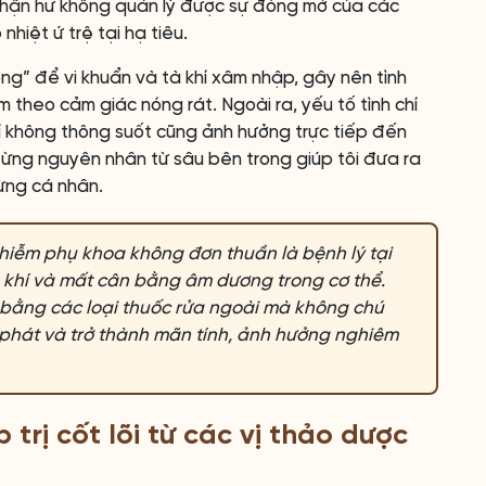
Thận hư không quản lý được sự đóng mở của các
hiệt ứ trệ tại hạ tiêu.
ởng” để vi khuẩn và tà khí xâm nhập, gây nên tình
 theo cảm giác nóng rát. Ngoài ra, yếu tố tình chí
í không thông suốt cũng ảnh hưởng trực tiếp đến
 từng nguyên nhân từ sâu bên trong giúp tôi đưa ra
từng cá nhân.
hiễm phụ khoa không đơn thuần là bệnh lý tại
h khí và mất cân bằng âm dương trong cơ thể.
 bằng các loại thuốc rửa ngoài mà không chú
i phát và trở thành mãn tính, ảnh hưởng nghiêm
trị cốt lõi từ các vị thảo dược