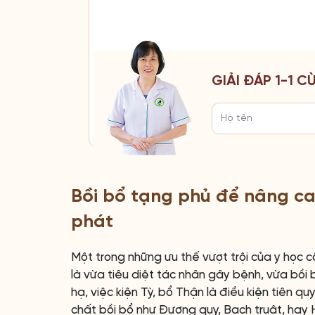
GIẢI ĐÁP 1-1 
Bồi bổ tạng phủ để nâng ca
phát
Một trong những ưu thế vượt trội của y học c
là vừa tiêu diệt tác nhân gây bệnh, vừa bồi
hạ, việc kiện Tỳ, bổ Thận là điều kiện tiên qu
chất bồi bổ như Đương quy, Bạch truật, hay 