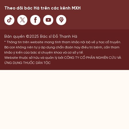
Theo dõi bác Hà trên các kênh MXH
Bản quyền ©2025 Bác sĩ Đỗ Thanh Hà
* Thông tin trên website mang tính tham khảo nội bộ về y học cổ truyền.
Bà con không nên tự ý áp dụng chẩn đoán hay điều trị bệnh, cần tham
khảo ý kiến của bác sĩ chuyên khoa và cơ sở y tế.
Website thuộc sở hữu và quản lý bởi CÔNG TY CỔ PHẦN NGHIÊN CỨU VÀ
ỨNG DỤNG THUỐC DÂN TỘC