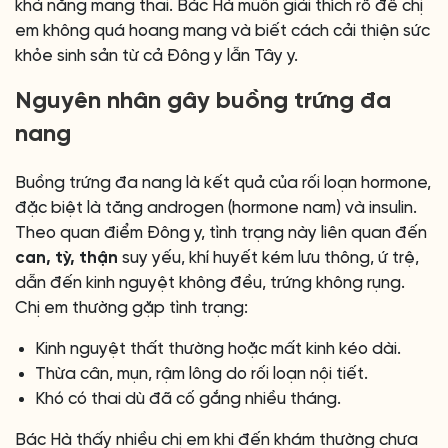
khả năng mang thai. Bác Hà muốn giải thích rõ để chị
em không quá hoang mang và biết cách cải thiện sức
khỏe sinh sản từ cả Đông y lẫn Tây y.
Nguyên nhân gây buồng trứng đa
nang
Buồng trứng đa nang là kết quả của rối loạn hormone,
đặc biệt là tăng androgen (hormone nam) và insulin.
Theo quan điểm Đông y, tình trạng này liên quan đến
can, tỳ, thận
suy yếu, khí huyết kém lưu thông, ứ trệ,
dẫn đến kinh nguyệt không đều, trứng không rụng.
Chị em thường gặp tình trạng:
Kinh nguyệt thất thường hoặc mất kinh kéo dài.
Thừa cân, mụn, rậm lông do rối loạn nội tiết.
Khó có thai dù đã cố gắng nhiều tháng.
Bác Hà thấy nhiều chị em khi đến khám thường chưa