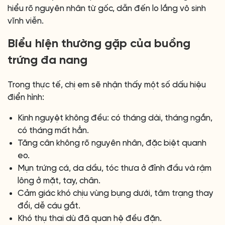
hiểu rõ nguyên nhân từ gốc, dẫn đến lo lắng vô sinh
vĩnh viễn.
Biểu hiện thường gặp của buồng
trứng đa nang
Trong thực tế, chị em sẽ nhận thấy một số dấu hiệu
điển hình:
Kinh nguyệt không đều: có tháng dài, tháng ngắn,
có tháng mất hẳn.
Tăng cân không rõ nguyên nhân, đặc biệt quanh
eo.
Mụn trứng cá, da dầu, tóc thưa ở đỉnh đầu và rậm
lông ở mặt, tay, chân.
Cảm giác khó chịu vùng bụng dưới, tâm trạng thay
đổi, dễ cáu gắt.
Khó thụ thai dù đã quan hệ đều đặn.