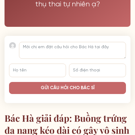
thụ thai tự nhiên ạ?
GỬI CÂU HỎI CHO BÁC SĨ
Bác Hà giải đáp: Buồng trứng
đa nang kéo dài có gây vô sinh