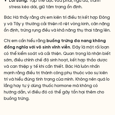
Lối sống:
Tập thể dục vừa phải, ngủ đủ, tránh
stress kéo dài, giữ tâm trạng ổn định.
Bác Hà thấy rằng chị em kiên trì điều trị kết hợp Đông
y và Tây y thường cải thiện rõ rệt vòng kinh, cân nặng
ổn định, trứng rụng đều và khả năng thụ thai tăng lên.
Chị em cần hiểu rằng
buồng trứng đa nang không
đồng nghĩa với vô sinh vĩnh viễn
. Đây là một rối loạn
có thể kiểm soát và cải thiện. Quan trọng là nhận biết
sớm, điều chỉnh chế độ sinh hoạt, kết hợp thảo dược
và can thiệp y tế khi cần thiết. Bác Hà luôn nhấn
mạnh rằng điều trị thành công phụ thuộc vào sự kiên
trì và hiểu đúng tình trạng của mình. Không nên quá lo
lắng hay tự ý dùng thuốc hormone mà không có
hướng dẫn, vì điều đó có thể gây tổn hại thêm cho
buồng trứng.