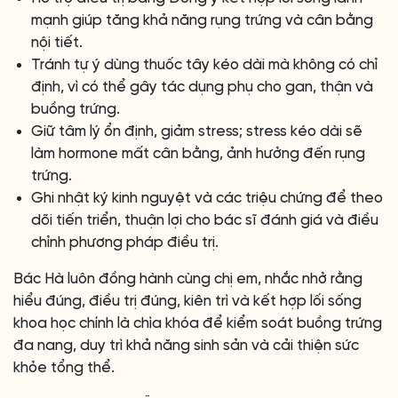
mạnh giúp tăng khả năng rụng trứng và cân bằng
nội tiết.
Tránh tự ý dùng thuốc tây kéo dài mà không có chỉ
định, vì có thể gây tác dụng phụ cho gan, thận và
buồng trứng.
Giữ tâm lý ổn định, giảm stress; stress kéo dài sẽ
làm hormone mất cân bằng, ảnh hưởng đến rụng
trứng.
Ghi nhật ký kinh nguyệt và các triệu chứng để theo
dõi tiến triển, thuận lợi cho bác sĩ đánh giá và điều
chỉnh phương pháp điều trị.
Bác Hà luôn đồng hành cùng chị em, nhắc nhở rằng
hiểu đúng, điều trị đúng, kiên trì và kết hợp lối sống
khoa học chính là chìa khóa để kiểm soát buồng trứng
đa nang, duy trì khả năng sinh sản và cải thiện sức
khỏe tổng thể.