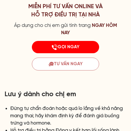
MIỄN PHÍ TƯ VẤN ONLINE VÀ
HỖ TRỢ ĐIỀU TRỊ TẠI NHÀ
Áp dụng cho chị em gửi tình trang
NGAY HÔM
NAY
GỌI NGAY
TƯ VẤN NGAY
Lưu ý dành cho chị em
Đừng tự chẩn đoán hoặc quá lo lắng về khả năng
mang thai; hãy khám định kỳ để đánh giá buồng
trứng và hormone.
Hỗ trợ điều trị bằng Đông y kết hợp lối sống lành