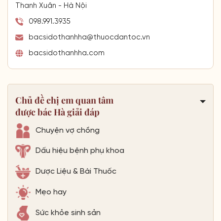
Thanh Xuân - Hà Nội
098.991.3935
bacsidothanhha@thuocdantoc.vn
bacsidothanhha.com
Chủ đề chị em quan tâm
được bác Hà giải đáp
Chuyện vợ chồng
Dấu hiệu bệnh phụ khoa
Dược Liệu & Bài Thuốc
Mẹo hay
Sức khỏe sinh sản