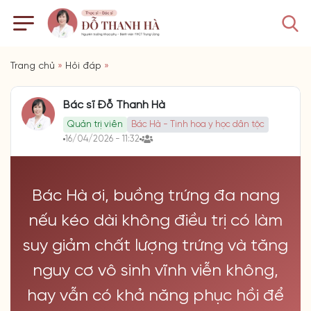
Trang chủ
»
Hỏi đáp
»
Bác sĩ Đỗ Thanh Hà
Quản trị viên
Bác Hà - Tinh hoa y học dân tộc
16/04/2026 - 11:32
Bác Hà ơi, buồng trứng đa nang
nếu kéo dài không điều trị có làm
suy giảm chất lượng trứng và tăng
nguy cơ vô sinh vĩnh viễn không,
hay vẫn có khả năng phục hồi để