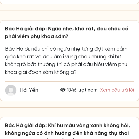
Bác Hà giải đáp: Ngứa nhẹ, khô rát, đau chậu có
phải viêm phụ khoa sớm?
Bác Hà ơi, nếu chỉ có ngứa nhẹ từng đợt kèm cảm
giác khô rát và đau âm ỉ vùng chậu nhưng khí hư
không rõ bất thường thì có phải dấu hiệu viêm phụ
khoa giai đoạn sớm không ạ?
Hải Yến
1846 lượt xem
Xem câu trả lời
Bác Hà giải đáp: Khí hư màu vàng xanh không hôi,
không ngứa có ảnh hưởng đến khả năng thụ thai