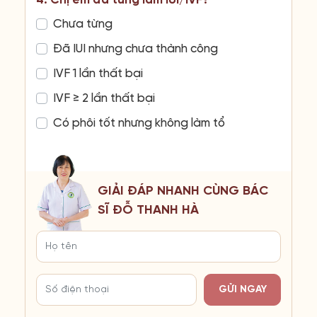
4. Chị em đã từng làm IUI/IVF?
Chưa từng
Đã IUI nhưng chưa thành công
IVF 1 lần thất bại
IVF ≥ 2 lần thất bại
Có phôi tốt nhưng không làm tổ
GIẢI ĐÁP NHANH CÙNG BÁC
SĨ ĐỖ THANH HÀ
GỬI NGAY