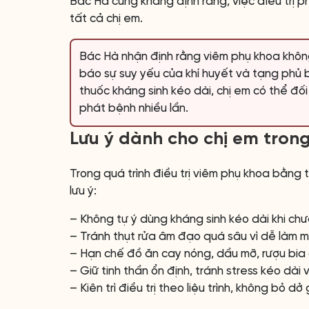
Bác Hà cũng khẳng định rằng, việc điều trị p
tất cả chị em.
Bác Hà nhận định rằng viêm phụ khoa không
báo sự suy yếu của khí huyết và tạng phủ b
thuốc kháng sinh kéo dài, chị em có thể đối
phát bệnh nhiều lần.
Lưu ý dành cho chị em trong 
Trong quá trình điều trị viêm phụ khoa bằng
lưu ý:
– Không tự ý dùng kháng sinh kéo dài khi chưa
– Tránh thụt rửa âm đạo quá sâu vì dễ làm mấ
– Hạn chế đồ ăn cay nóng, dầu mỡ, rượu bia 
– Giữ tinh thần ổn định, tránh stress kéo dài
– Kiên trì điều trị theo liệu trình, không bỏ d