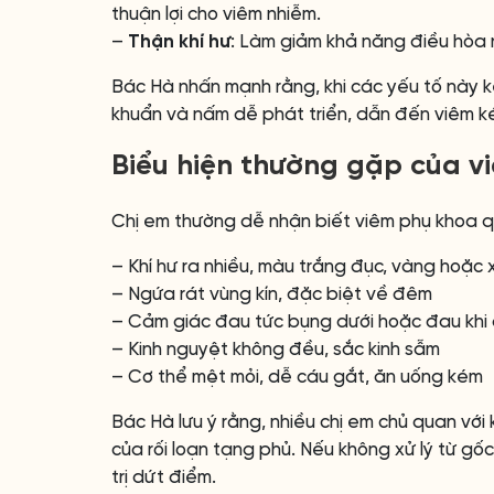
thuận lợi cho viêm nhiễm.
–
Thận khí hư
: Làm giảm khả năng điều hòa n
Bác Hà nhấn mạnh rằng, khi các yếu tố này k
khuẩn và nấm dễ phát triển, dẫn đến viêm ké
Biểu hiện thường gặp của v
Chị em thường dễ nhận biết viêm phụ khoa q
– Khí hư ra nhiều, màu trắng đục, vàng hoặc x
– Ngứa rát vùng kín, đặc biệt về đêm
– Cảm giác đau tức bụng dưới hoặc đau khi
– Kinh nguyệt không đều, sắc kinh sẫm
– Cơ thể mệt mỏi, dễ cáu gắt, ăn uống kém
Bác Hà lưu ý rằng, nhiều chị em chủ quan với
của rối loạn tạng phủ. Nếu không xử lý từ gốc
trị dứt điểm.