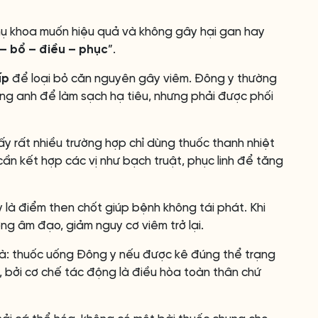
hụ khoa muốn hiệu quả và không gây hại gan hay
– bổ – điều – phục
”.
ấp
để loại bỏ căn nguyên gây viêm. Đông y thường
ng anh để làm sạch hạ tiêu, nhưng phải được phối
ấy rất nhiều trường hợp chỉ dùng thuốc thanh nhiệt
cần kết hợp các vị như bạch truật, phục linh để tăng
y là điểm then chốt giúp bệnh không tái phát. Khi
ờng âm đạo, giảm nguy cơ viêm trở lại.
à: thuốc uống Đông y nếu được kê đúng thể trạng
, bởi cơ chế tác động là điều hòa toàn thân chứ