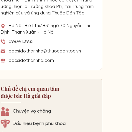
khoa Phụ – Bệnh viện Y học cổ truyền Trung
ương, hiện là Trưởng khoa Phụ tại Trung tâm
nghiên cứu và ứng dụng Thuốc Dân Tộc
Hà Nội: Biệt thự B31 ngõ 70 Nguyễn Thị
Định, Thanh Xuân - Hà Nội
098.991.3935
bacsidothanhha@thuocdantoc.vn
bacsidothanhha.com
Chủ đề chị em quan tâm
được bác Hà giải đáp
Chuyện vợ chồng
Dấu hiệu bệnh phụ khoa