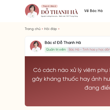
Về Bác Hà
Trang chủ
»
Hỏi đáp
»
Bác sĩ Đỗ Thanh Hà
Quản trị viên
Bác Hà - Tinh hoa y học dân
Có cách nào xử lý viêm ph
gây kháng thuốc hay ảnh hư
đang điều