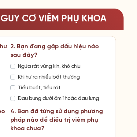
NGUY CƠ VIÊM PHỤ KHOA
như
2. Bạn đang gặp dấu hiệu nào
sau đây?
Ngứa rát vùng kín, khó chịu
Khí hư ra nhiều bất thường
Tiểu buốt, tiểu rát
Đau bụng dưới âm ỉ hoặc đau lưng
éo
4. Bạn đã từng sử dụng phương
pháp nào để điều trị viêm phụ
khoa chưa?