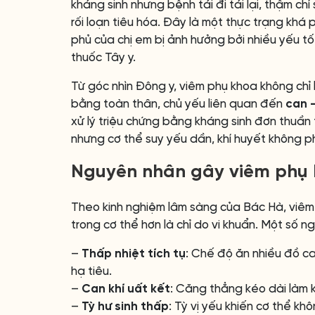
kháng sinh nhưng bệnh tái đi tái lại, thậm chí
rối loạn tiêu hóa. Đây là một thực trạng khá p
phủ của chị em bị ảnh hưởng bởi nhiều yếu tố
thuốc Tây y.
Từ góc nhìn Đông y, viêm phụ khoa không chỉ 
bằng toàn thân, chủ yếu liên quan đến
can –
xử lý triệu chứng bằng kháng sinh đơn thuần t
nhưng cơ thể suy yếu dần, khí huyết không phụ
Nguyên nhân gây viêm phụ 
Theo kinh nghiệm lâm sàng của Bác Hà, viêm
trong cơ thể hơn là chỉ do vi khuẩn. Một số 
–
Thấp nhiệt tích tụ
: Chế độ ăn nhiều đồ ca
hạ tiêu.
–
Can khí uất kết
: Căng thẳng kéo dài làm k
–
Tỳ hư sinh thấp
: Tỳ vị yếu khiến cơ thể k