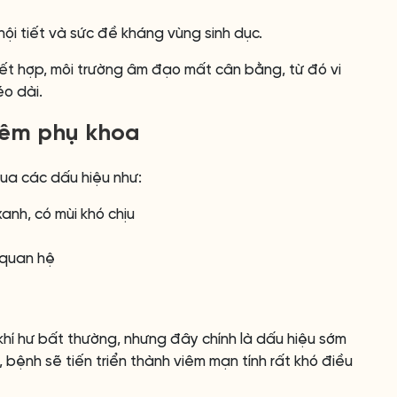
ội tiết và sức đề kháng vùng sinh dục.
ết hợp, môi trường âm đạo mất cân bằng, từ đó vi
o dài.
iêm phụ khoa
ua các dấu hiệu như:
anh, có mùi khó chịu
 quan hệ
 khí hư bất thường, nhưng đây chính là dấu hiệu sớm
, bệnh sẽ tiến triển thành viêm mạn tính rất khó điều