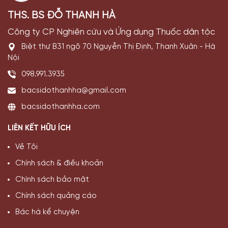
THS. BS ĐỖ THANH HÀ
Công ty CP Nghiên cứu và Ứng dụng Thuốc dân tộc
Biệt thự B31 ngõ 70 Nguyễn Thị Định, Thanh Xuân - Hà
Nội
098.991.3935
bacsidothanhha@gmail.com
bacsidothanhha.com
LIÊN KẾT HỮU ÍCH
Về Tôi
Chính sách & điều khoản
Chính sách bảo mật
Chính sách quảng cáo
Bác hà kể chuyện