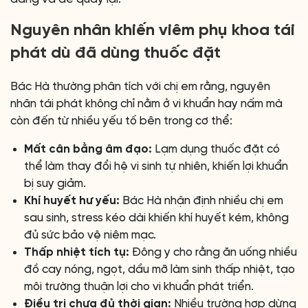
Nguyên nhân khiến viêm phụ khoa tái
phát dù đã dùng thuốc đặt
Bác Hà thường phân tích với chị em rằng, nguyên
nhân tái phát không chỉ nằm ở vi khuẩn hay nấm mà
còn đến từ nhiều yếu tố bên trong cơ thể:
Mất cân bằng âm đạo:
Lạm dụng thuốc đặt có
thể làm thay đổi hệ vi sinh tự nhiên, khiến lợi khuẩn
bị suy giảm.
Khí huyết hư yếu:
Bác Hà nhận định nhiều chị em
sau sinh, stress kéo dài khiến khí huyết kém, không
đủ sức bảo vệ niêm mạc.
Thấp nhiệt tích tụ:
Đông y cho rằng ăn uống nhiều
đồ cay nóng, ngọt, dầu mỡ làm sinh thấp nhiệt, tạo
môi trường thuận lợi cho vi khuẩn phát triển.
Điều trị chưa đủ thời gian:
Nhiều trường hợp dừng