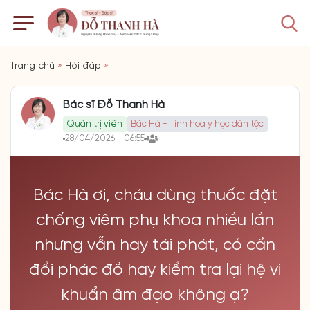
Trang chủ
»
Hỏi đáp
»
Bác sĩ Đỗ Thanh Hà
Quản trị viên
Bác Hà - Tinh hoa y học dân tộc
28/04/2026 - 06:55
Bác Hà ơi, cháu dùng thuốc đặt
chống viêm phụ khoa nhiều lần
nhưng vẫn hay tái phát, có cần
đổi phác đồ hay kiểm tra lại hệ vi
khuẩn âm đạo không ạ?