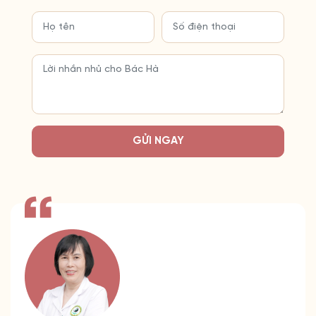
GỬI NGAY