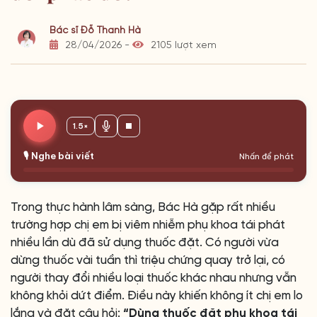
Bác sĩ Đỗ Thanh Hà
28/04/2026 -
2105 lượt xem
1.5×
🎙️ Nghe bài viết
Nhấn để phát
Trong thực hành lâm sàng, Bác Hà gặp rất nhiều
trường hợp chị em bị viêm nhiễm phụ khoa tái phát
nhiều lần dù đã sử dụng thuốc đặt. Có người vừa
dừng thuốc vài tuần thì triệu chứng quay trở lại, có
người thay đổi nhiều loại thuốc khác nhau nhưng vẫn
không khỏi dứt điểm. Điều này khiến không ít chị em lo
lắng và đặt câu hỏi:
“Dùng thuốc đặt phụ khoa tái