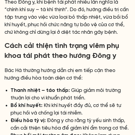
Theo Đông y, khi bệnh tái phát nhiều lần nghĩa là
“chính khí suy – tà khí thịnh”. Do đó, hướng điều trị cần
tập trung vào việc vừa loại bỏ thấp nhiệt, vừa bồi bổ
khí huyết, phục hồi chức năng tự bảo vệ của cơ thể,
chứ không chỉ dừng lại ở diệt tác nhân gây bệnh.
Cách cải thiện tình trạng viêm phụ
khoa tái phát theo hướng Đông y
Bác Hà thường hướng dẫn chị em tiếp cận theo
hướng điều hòa toàn diện cơ thể:
Thanh nhiệt – táo thấp:
Giúp giảm môi trường
thuận lợi cho vi khuẩn phát triển.
Bổ khí huyết:
Khi khí huyết đầy đủ, cơ thể sẽ tự
phục hồi và chống lại tái nhiễm.
Điều hòa tỳ vị:
Đông y cho rằng tỳ yếu sinh thấp,
cần cải thiện tiêu hóa để giảm khí ẩm trong cơ thể.