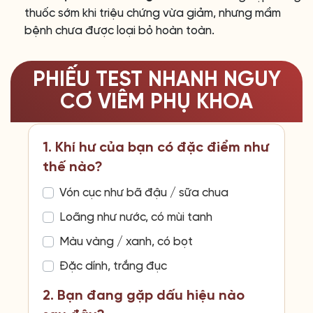
thuốc sớm khi triệu chứng vừa giảm, nhưng mầm
bệnh chưa được loại bỏ hoàn toàn.
PHIẾU TEST NHANH NGUY
CƠ VIÊM PHỤ KHOA
1. Khí hư của bạn có đặc điểm như
thế nào?
Vón cục như bã đậu / sữa chua
Loãng như nước, có mùi tanh
Màu vàng / xanh, có bọt
Đặc dính, trắng đục
2. Bạn đang gặp dấu hiệu nào