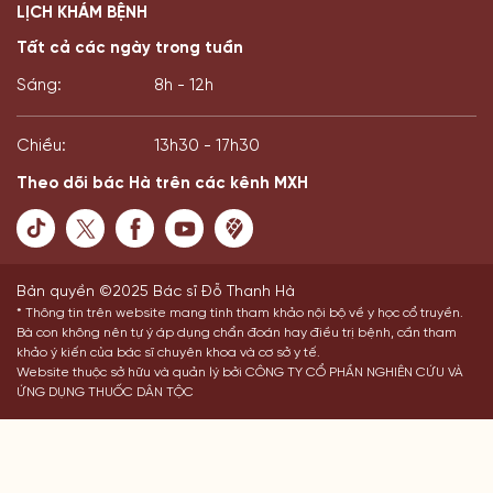
LỊCH KHÁM BỆNH
Tất cả các ngày trong tuần
Sáng:
8h - 12h
Chiều:
13h30 - 17h30
Theo dõi bác Hà trên các kênh MXH
Bản quyền ©2025 Bác sĩ Đỗ Thanh Hà
* Thông tin trên website mang tính tham khảo nội bộ về y học cổ truyền.
Bà con không nên tự ý áp dụng chẩn đoán hay điều trị bệnh, cần tham
khảo ý kiến của bác sĩ chuyên khoa và cơ sở y tế.
Website thuộc sở hữu và quản lý bởi CÔNG TY CỔ PHẦN NGHIÊN CỨU VÀ
ỨNG DỤNG THUỐC DÂN TỘC