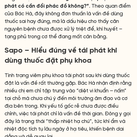
phát có cần đổi phác đồ không?”
. Theo quan điểm
của Bác Hà, đây không đơn thuần là vấn đề dùng
thuốc sai hay đúng, mà là dấu hiệu cho thấy căn
nguyên bệnh chưa được xử lý triệt để, khí huyết –
tạng phủ trong cơ thể đang mất cân bằng.
Sapo – Hiểu đúng về tái phát khi
dùng thuốc đặt phụ khoa
Tình trạng viêm phụ khoa tái phát sau khi dùng thuốc
đặt là vấn đề rất thường gặp. Bác Hà nhận định rằng
nhiều chị em chỉ tập trung vào “diệt vi khuẩn – nấm”
tại chỗ mà chưa chú ý đến môi trường âm đạo và cơ
địa bên trong. Khi yếu tố gốc rễ chưa được điều
chỉnh, việc tái phát chỉ là vấn đề thời gian. Đông y gọi
đây là trạng thái “thấp nhiệt hạ chú”, tức khí ẩm và
nhiệt độc tích tụ lâu ngày ở hạ tiêu, khiến bệnh dai
dẳng và dễ quay lại.