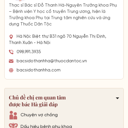
Thạc sĩ Bác sĩ Đỗ Thanh Hà-Nguyên Trưởng khoa Phụ
– Bệnh viện Y học cổ truyền Trung ương, hiện là
Trưởng khoa Phụ tại Trung tâm nghiên cứu và ứng
dụng Thuốc Dân Tộc
Hà Nội: Biệt thự B31 ngõ 70 Nguyễn Thị Định,
Thanh Xuân - Hà Nội
098.991.3935
bacsidothanhha@thuocdantoc.vn
bacsidothanhha.com
Chủ đề chị em quan tâm
được bác Hà giải đáp
Chuyện vợ chồng
Dấu hiệu bệnh phụ khoa