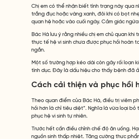
Chị em có thể nhận biết tình trạng này qua nh
trắng đục hoặc vàng xanh, đôi khi có bọt nhẹ 
quan hệ hoặc vào cuối ngày. Cảm giác ngứa 
Bác Hà lưu ý rằng nhiều chị em chủ quan khi
thực tế hệ vi sinh chưa được phục hồi hoàn to
ngắn.
Một số trường hợp kéo dài còn gây rối loạn 
tình dục. Đây là dấu hiệu cho thấy bệnh đã 
Cách cải thiện và phục hồi 
Theo quan điểm của Bác Hà, điều trị viêm p
hồi hơn là chỉ tiêu diệt”. Nghĩa là vừa loại b
phục hệ vi sinh tự nhiên.
Trước hết cần điều chỉnh chế độ ăn uống. Hạ
nguồn sinh thấp nhiệt. Tăng cường thực phẩm 