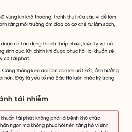
Giữ vùng kín khô thoáng, tránh thụt rửa sâu vì dễ làm
ạnh rằng môi trường âm đạo có cơ chế tự làm sạch,
dược có tác dụng thanh thấp nhiệt, kiện tỳ và bổ
 sinh dục. Khi chính khí được phục hồi, lợi khuẩn sẽ
y cơ tái phát.
. Căng thẳng kéo dài làm can khí uất kết, ảnh hưởng
hỏi hơn. Đây là yếu tố mà Bác Hà luôn nhắc kỹ trong
ánh tái nhiễm
khuẩn tái phát không phải là bệnh khó chữa,
 phần ngọn mà không phục hồi nền tảng hệ vi sinh