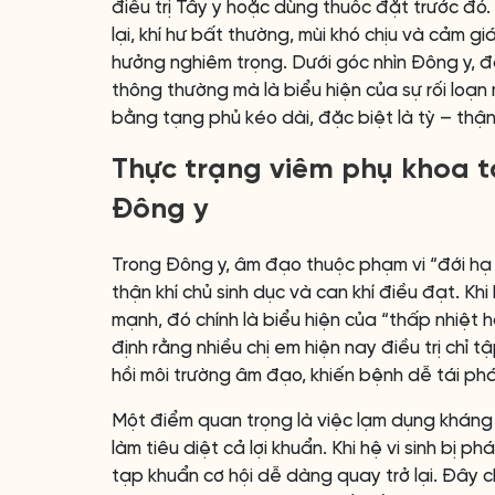
điều trị Tây y hoặc dùng thuốc đặt trước đó. 
lại, khí hư bất thường, mùi khó chịu và cảm 
hưởng nghiêm trọng. Dưới góc nhìn Đông y, 
thông thường mà là biểu hiện của sự rối loạn
bằng tạng phủ kéo dài, đặc biệt là tỳ – thận
Thực trạng viêm phụ khoa t
Đông y
Trong Đông y, âm đạo thuộc phạm vi “đới hạ b
thận khí chủ sinh dục và can khí điều đạt. Khi
mạnh, đó chính là biểu hiện của “thấp nhiệt h
định rằng nhiều chị em hiện nay điều trị chỉ 
hồi môi trường âm đạo, khiến bệnh dễ tái phá
Một điểm quan trọng là việc lạm dụng kháng 
làm tiêu diệt cả lợi khuẩn. Khi hệ vi sinh bị 
tạp khuẩn cơ hội dễ dàng quay trở lại. Đây 