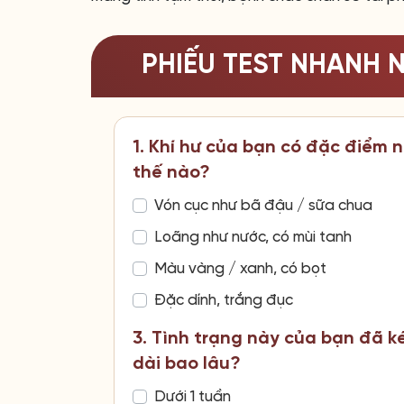
PHIẾU TEST NHANH 
1. Khí hư của bạn có đặc điểm 
thế nào?
Vón cục như bã đậu / sữa chua
Loãng như nước, có mùi tanh
Màu vàng / xanh, có bọt
Đặc dính, trắng đục
3. Tình trạng này của bạn đã k
dài bao lâu?
Dưới 1 tuần