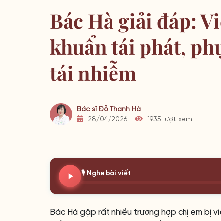
Bác Hà giải đáp: V
khuẩn tái phát, phụ
tái nhiễm
Bác sĩ Đỗ Thanh Hà
28/04/2026 -
1935 lượt xem
🎙️ Nghe bài viết
Bác Hà gặp rất nhiều trường hợp chị em bị v