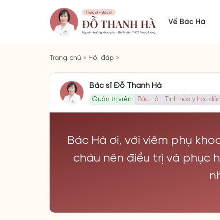
Về Bác Hà
Trang chủ
»
Hỏi đáp
»
Bác sĩ Đỗ Thanh Hà
Quản trị viên
Bác Hà - Tinh hoa y học dân
Bác Hà ơi, với viêm phụ kho
cháu nên điều trị và phục h
n