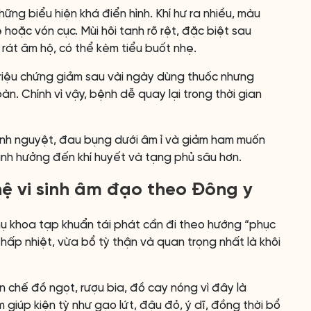
ững biểu hiện khá điển hình. Khí hư ra nhiều, màu
hoặc vón cục. Mùi hôi tanh rõ rệt, đặc biệt sau
rát âm hộ, có thể kèm tiểu buốt nhẹ.
 triệu chứng giảm sau vài ngày dùng thuốc nhưng
àn. Chính vì vậy, bệnh dễ quay lại trong thời gian
kinh nguyệt, đau bụng dưới âm ỉ và giảm ham muốn
ảnh hưởng đến khí huyết và tạng phủ sâu hơn.
hệ vi sinh âm đạo theo Đông y
hụ khoa tạp khuẩn tái phát cần đi theo hướng “phục
ỏ thấp nhiệt, vừa bổ tỳ thận và quan trọng nhất là khôi
n chế đồ ngọt, rượu bia, đồ cay nóng vì đây là
giúp kiện tỳ như gạo lứt, đậu đỏ, ý dĩ, đồng thời bổ