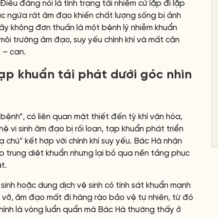
Điều đáng nói là tình trạng tái nhiễm cứ lặp đi lặp
giác ngứa rát âm đạo khiến chất lượng sống bị ảnh
đây không đơn thuần là một bệnh lý nhiễm khuẩn
 môi trường âm đạo, suy yếu chính khí và mất cân
 – can.
ạp khuẩn tái phát dưới góc nhìn
ệnh”, có liên quan mật thiết đến tỳ khí vận hóa,
 hệ vi sinh âm đạo bị rối loạn, tạp khuẩn phát triển
ạ chú” kết hợp với chính khí suy yếu. Bác Hà nhận
tập trung diệt khuẩn nhưng lại bỏ qua nền tảng phục
t.
sinh hoặc dung dịch vệ sinh có tính sát khuẩn mạnh
phá vỡ, âm đạo mất đi hàng rào bảo vệ tự nhiên, từ đó
chính là vòng luẩn quẩn mà Bác Hà thường thấy ở