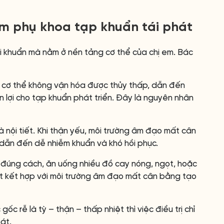
êm phụ khoa tạp khuẩn tái phát
i khuẩn mà nằm ở nền tảng cơ thể của chị em. Bác
ếu, cơ thể không vận hóa được thủy thấp, dẫn đến
ận lợi cho tạp khuẩn phát triển. Đây là nguyên nhân
và nội tiết. Khi thận yếu, môi trường âm đạo mất cân
 dẫn đến dễ nhiễm khuẩn và khó hồi phục.
g đúng cách, ăn uống nhiều đồ cay nóng, ngọt, hoặc
ệt kết hợp với môi trường âm đạo mất cân bằng tạo
c rễ là tỳ – thận – thấp nhiệt thì việc điều trị chỉ
át.