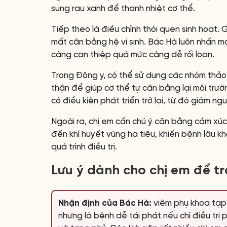
sung rau xanh để thanh nhiệt cơ thể.
Tiếp theo là điều chỉnh thói quen sinh hoạt. 
mất cân bằng hệ vi sinh. Bác Hà luôn nhấn m
càng can thiệp quá mức càng dễ rối loạn.
Trong Đông y, có thể sử dụng các nhóm thảo 
thận để giúp cơ thể tự cân bằng lại môi trường
có điều kiện phát triển trở lại, từ đó giảm ngu
Ngoài ra, chị em cần chú ý cân bằng cảm xúc
đến khí huyết vùng hạ tiêu, khiến bệnh lâu k
quá trình điều trị.
Lưu ý dành cho chị em để tr
Nhận định của Bác Hà:
viêm phụ khoa tạp 
nhưng là bệnh dễ tái phát nếu chỉ điều trị