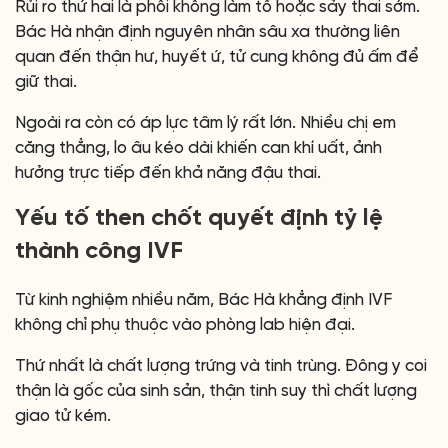
Rủi ro thứ hai là phôi không làm tổ hoặc sảy thai sớm.
Bác Hà nhận định nguyên nhân sâu xa thường liên
quan đến thận hư, huyết ứ, tử cung không đủ ấm để
giữ thai.
Ngoài ra còn có áp lực tâm lý rất lớn. Nhiều chị em
căng thẳng, lo âu kéo dài khiến can khí uất, ảnh
hưởng trực tiếp đến khả năng đậu thai.
Yếu tố then chốt quyết định tỷ lệ
thành công IVF
Từ kinh nghiệm nhiều năm, Bác Hà khẳng định IVF
không chỉ phụ thuộc vào phòng lab hiện đại.
Thứ nhất là chất lượng trứng và tinh trùng. Đông y coi
thận là gốc của sinh sản, thận tinh suy thì chất lượng
giao tử kém.