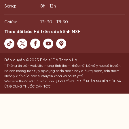
Sáng:
8h - 12h
Chiều:
13h30 - 17h30
Theo dõi bác Hà trên các kênh MXH
Bản quyền ©2025 Bác sĩ Đỗ Thanh Hà
* Thông tin trên website mang tính tham khảo nội bộ về y học cổ truyền.
Bà con không nên tự ý áp dụng chẩn đoán hay điều trị bệnh, cần tham
khảo ý kiến của bác sĩ chuyên khoa và cơ sở y tế.
Website thuộc sở hữu và quản lý bởi CÔNG TY CỔ PHẦN NGHIÊN CỨU VÀ
ỨNG DỤNG THUỐC DÂN TỘC