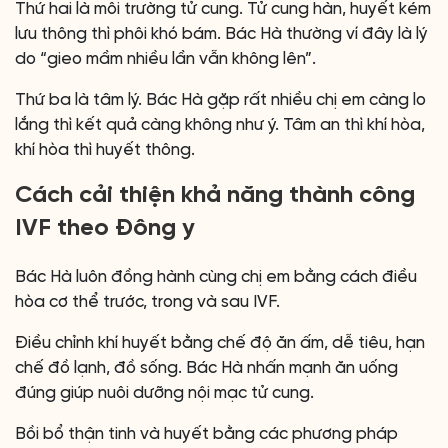
Thứ hai là môi trường tử cung. Tử cung hàn, huyết kém
lưu thông thì phôi khó bám. Bác Hà thường ví đây là lý
do “gieo mầm nhiều lần vẫn không lên”.
Thứ ba là tâm lý. Bác Hà gặp rất nhiều chị em càng lo
lắng thì kết quả càng không như ý. Tâm an thì khí hòa,
khí hòa thì huyết thông.
Cách cải thiện khả năng thành công
IVF theo Đông y
Bác Hà luôn đồng hành cùng chị em bằng cách điều
hòa cơ thể trước, trong và sau IVF.
Điều chỉnh khí huyết bằng chế độ ăn ấm, dễ tiêu, hạn
chế đồ lạnh, đồ sống. Bác Hà nhấn mạnh ăn uống
đúng giúp nuôi dưỡng nội mạc tử cung.
Bồi bổ thận tinh và huyết bằng các phương pháp