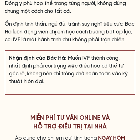
Đông y phù hợp thể trạng từng người, không dùng
chung một cách cho tất cả.
Ổn định tinh thần, ngủ đủ, tránh suy nghĩ tiêu cực. Bác
Hà luôn động viên chị em học cách buông bớt áp lực,
coi IVF là một hành trình chứ không phải trận chiến.
Nhận định của Bác Hà:
Muốn IVF thành công,
nhất định phải coi trọng việc điều hòa cơ thể từ
gốc rễ, không nên chỉ trông chờ hoàn toàn vào kỹ
thuật hiện đại.
MIỄN PHÍ TƯ VẤN ONLINE VÀ
HỖ TRỢ ĐIỀU TRỊ TẠI NHÀ
Áp dụng cho chị em gửi tình trang
NGAY HÔM