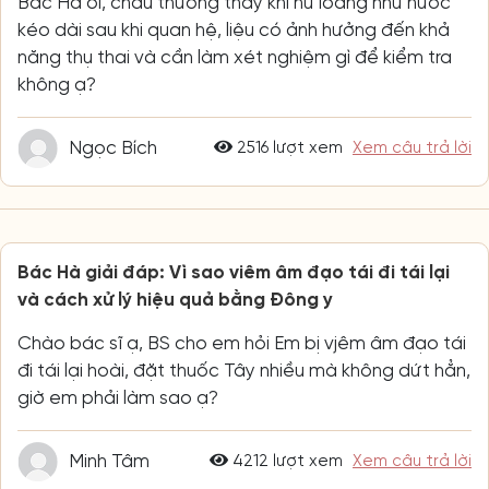
Bác Hà ơi, cháu thường thấy khí hư loãng như nước
kéo dài sau khi quan hệ, liệu có ảnh hưởng đến khả
năng thụ thai và cần làm xét nghiệm gì để kiểm tra
không ạ?
Ngọc Bích
2516 lượt xem
Xem câu trả lời
Bác Hà giải đáp: Vì sao viêm âm đạo tái đi tái lại
và cách xử lý hiệu quả bằng Đông y
Chào bác sĩ ạ, BS cho em hỏi Em bị vjêm âm đạo tái
đi tái lại hoài, đặt thuốc Tây nhiều mà không dứt hẳn,
giờ em phải làm sao ạ?
Minh Tâm
4212 lượt xem
Xem câu trả lời