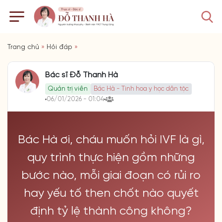
Trang chủ
»
Hỏi đáp
»
Bác sĩ Đỗ Thanh Hà
Quản trị viên
Bác Hà - Tinh hoa y học dân tộc
06/01/2026 - 01:04
Bác Hà ơi, cháu muốn hỏi IVF là gì,
quy trình thực hiện gồm những
bước nào, mỗi giai đoạn có rủi ro
hay yếu tố then chốt nào quyết
định tỷ lệ thành công không?