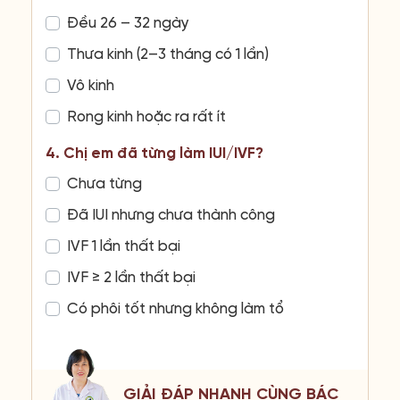
Đều 26 – 32 ngày
Thưa kinh (2–3 tháng có 1 lần)
Vô kinh
Rong kinh hoặc ra rất ít
4. Chị em đã từng làm IUI/IVF?
Chưa từng
Đã IUI nhưng chưa thành công
IVF 1 lần thất bại
IVF ≥ 2 lần thất bại
Có phôi tốt nhưng không làm tổ
GIẢI ĐÁP NHANH CÙNG BÁC