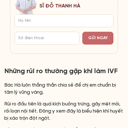
SĨ ĐỖ THANH HÀ
GỬI NGAY
Những rủi ro thường gặp khi làm IVF
Bác Hà luôn thẳng thắn chia sẻ để chị em chuẩn bị
tâm lý vững vàng.
Rủi ro đầu tiên là quá kích buồng trứng, gây mệt mỏi,
rối loạn nội tiết. Đông y xem đây là biểu hiện khí huyết
bị xáo trộn đột ngột.