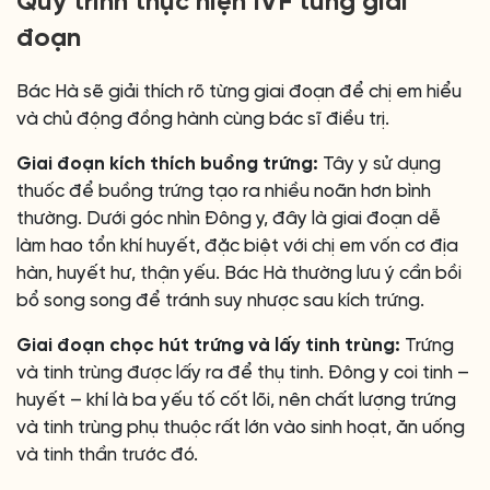
Quy trình thực hiện IVF từng giai
đoạn
Bác Hà sẽ giải thích rõ từng giai đoạn để chị em hiểu
và chủ động đồng hành cùng bác sĩ điều trị.
Giai đoạn kích thích buồng trứng:
Tây y sử dụng
thuốc để buồng trứng tạo ra nhiều noãn hơn bình
thường. Dưới góc nhìn Đông y, đây là giai đoạn dễ
làm hao tổn khí huyết, đặc biệt với chị em vốn cơ địa
hàn, huyết hư, thận yếu. Bác Hà thường lưu ý cần bồi
bổ song song để tránh suy nhược sau kích trứng.
Giai đoạn chọc hút trứng và lấy tinh trùng:
Trứng
và tinh trùng được lấy ra để thụ tinh. Đông y coi tinh –
huyết – khí là ba yếu tố cốt lõi, nên chất lượng trứng
và tinh trùng phụ thuộc rất lớn vào sinh hoạt, ăn uống
và tinh thần trước đó.