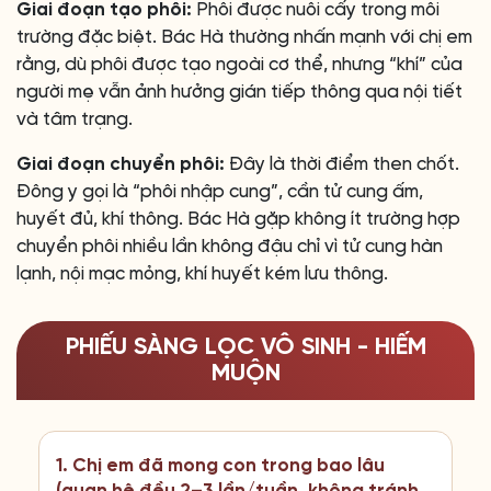
Giai đoạn tạo phôi:
Phôi được nuôi cấy trong môi
trường đặc biệt. Bác Hà thường nhấn mạnh với chị em
rằng, dù phôi được tạo ngoài cơ thể, nhưng “khí” của
người mẹ vẫn ảnh hưởng gián tiếp thông qua nội tiết
và tâm trạng.
Giai đoạn chuyển phôi:
Đây là thời điểm then chốt.
Đông y gọi là “phôi nhập cung”, cần tử cung ấm,
huyết đủ, khí thông. Bác Hà gặp không ít trường hợp
chuyển phôi nhiều lần không đậu chỉ vì tử cung hàn
lạnh, nội mạc mỏng, khí huyết kém lưu thông.
PHIẾU SÀNG LỌC VÔ SINH - HIẾM
MUỘN
1. Chị em đã mong con trong bao lâu