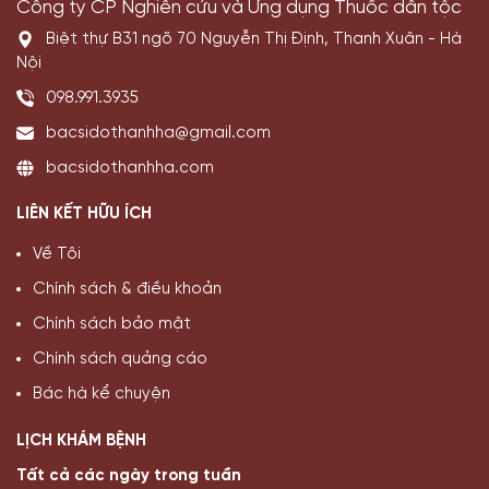
Công ty CP Nghiên cứu và Ứng dụng Thuốc dân tộc
Biệt thự B31 ngõ 70 Nguyễn Thị Định, Thanh Xuân - Hà
Nội
098.991.3935
bacsidothanhha@gmail.com
bacsidothanhha.com
LIÊN KẾT HỮU ÍCH
Về Tôi
Chính sách & điều khoản
Chính sách bảo mật
Chính sách quảng cáo
Bác hà kể chuyện
LỊCH KHÁM BỆNH
Tất cả các ngày trong tuần