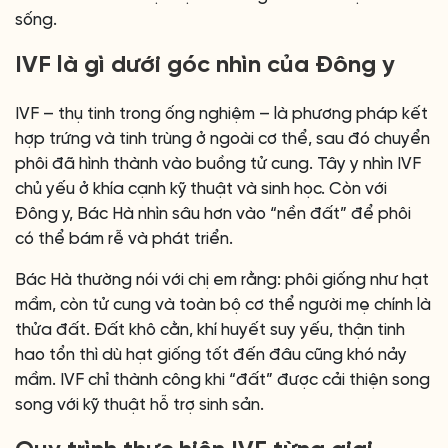
sống.
IVF là gì dưới góc nhìn của Đông y
IVF – thụ tinh trong ống nghiệm – là phương pháp kết
hợp trứng và tinh trùng ở ngoài cơ thể, sau đó chuyển
phôi đã hình thành vào buồng tử cung. Tây y nhìn IVF
chủ yếu ở khía cạnh kỹ thuật và sinh học. Còn với
Đông y, Bác Hà nhìn sâu hơn vào “nền đất” để phôi
có thể bám rễ và phát triển.
Bác Hà thường nói với chị em rằng: phôi giống như hạt
mầm, còn tử cung và toàn bộ cơ thể người mẹ chính là
thửa đất. Đất khô cằn, khí huyết suy yếu, thận tinh
hao tổn thì dù hạt giống tốt đến đâu cũng khó nảy
mầm. IVF chỉ thành công khi “đất” được cải thiện song
song với kỹ thuật hỗ trợ sinh sản.