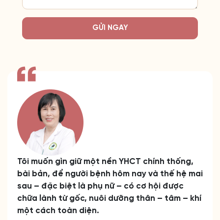
GỬI NGAY
Tôi muốn gìn giữ một nền YHCT chính thống,
bài bản, để người bệnh hôm nay và thế hệ mai
sau – đặc biệt là phụ nữ – có cơ hội được
chữa lành từ gốc, nuôi dưỡng thân – tâm – khí
một cách toàn diện.