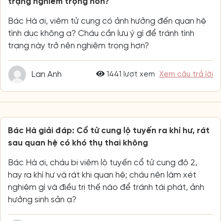
trạng nghiêm trọng hơn?
Bác Hà ơi, viêm tử cung có ảnh hưởng đến quan hệ
tình dục không ạ? Cháu cần lưu ý gì để tránh tình
trạng này trở nên nghiêm trọng hơn?
Lan Anh
1441 lượt xem
Xem câu trả lời
Bác Hà giải đáp: Cổ tử cung lộ tuyến ra khí hư, rát
sau quan hệ có khó thụ thai không
Bác Hà ơi, cháu bị viêm lộ tuyến cổ tử cung độ 2,
hay ra khí hư và rát khi quan hệ; cháu nên làm xét
nghiệm gì và điều trị thế nào để tránh tái phát, ảnh
hưởng sinh sản ạ?