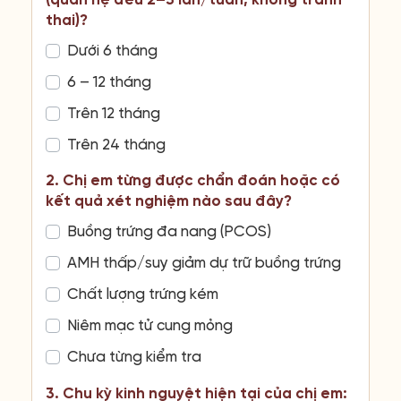
(quan hệ đều 2–3 lần/tuần, không tránh
thai)?
Dưới 6 tháng
6 – 12 tháng
Trên 12 tháng
Trên 24 tháng
2. Chị em từng được chẩn đoán hoặc có
kết quả xét nghiệm nào sau đây?
Buồng trứng đa nang (PCOS)
AMH thấp/suy giảm dự trữ buồng trứng
Chất lượng trứng kém
Niêm mạc tử cung mỏng
Chưa từng kiểm tra
3. Chu kỳ kinh nguyệt hiện tại của chị em: