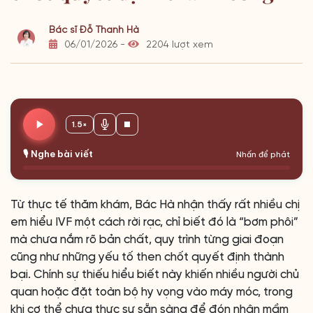
Bác sĩ Đỗ Thanh Hà
06/01/2026 -
2204 lượt xem
1.5×
🎙️ Nghe bài viết
Nhấn để phát
Từ thực tế thăm khám, Bác Hà nhận thấy rất nhiều chị
em hiểu IVF một cách rời rạc, chỉ biết đó là “bơm phôi”
mà chưa nắm rõ bản chất, quy trình từng giai đoạn
cũng như những yếu tố then chốt quyết định thành
bại. Chính sự thiếu hiểu biết này khiến nhiều người chủ
quan hoặc đặt toàn bộ hy vọng vào máy móc, trong
khi cơ thể chưa thực sự sẵn sàng để đón nhận mầm