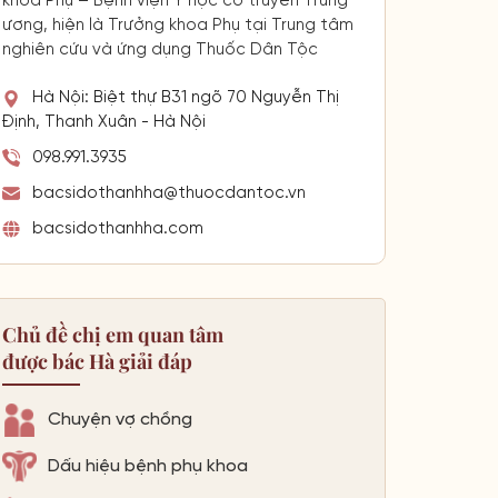
khoa Phụ – Bệnh viện Y học cổ truyền Trung
ương, hiện là Trưởng khoa Phụ tại Trung tâm
nghiên cứu và ứng dụng Thuốc Dân Tộc
Hà Nội: Biệt thự B31 ngõ 70 Nguyễn Thị
Định, Thanh Xuân - Hà Nội
098.991.3935
bacsidothanhha@thuocdantoc.vn
bacsidothanhha.com
Chủ đề chị em quan tâm
được bác Hà giải đáp
Chuyện vợ chồng
Dấu hiệu bệnh phụ khoa