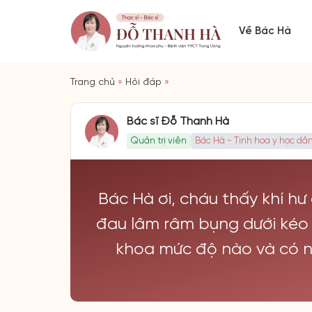
Về Bác Hà
Trang chủ
»
Hỏi đáp
»
Bác sĩ Đỗ Thanh Hà
Quản trị viên
Bác Hà - Tinh hoa y học dân
Bác Hà ơi, cháu thấy khí hư
đau lâm râm bụng dưới kéo d
khoa mức độ nào và có n