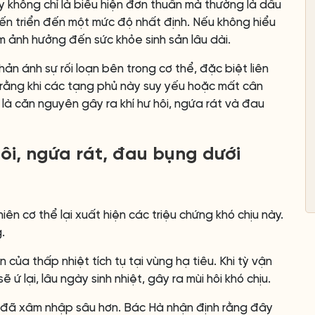
 không chỉ là biểu hiện đơn thuần mà thường là dấu
iến triển đến một mức độ nhất định. Nếu không hiểu
ầm ảnh hưởng đến sức khỏe sinh sản lâu dài.
n ánh sự rối loạn bên trong cơ thể, đặc biệt liên
 rằng khi các tạng phủ này suy yếu hoặc mất cân
h là căn nguyên gây ra khí hư hôi, ngứa rát và đau
hôi, ngứa rát, đau bụng dưới
ên cơ thể lại xuất hiện các triệu chứng khó chịu này.
.
n của thấp nhiệt tích tụ tại vùng hạ tiêu. Khi tỳ vận
 lại, lâu ngày sinh nhiệt, gây ra mùi hôi khó chịu.
hí đã xâm nhập sâu hơn. Bác Hà nhận định rằng đây