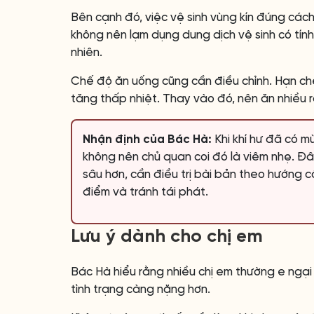
Bên cạnh đó, việc vệ sinh vùng kín đúng các
không nên lạm dụng dung dịch vệ sinh có tính
nhiên.
Chế độ ăn uống cũng cần điều chỉnh. Hạn ch
tăng thấp nhiệt. Thay vào đó, nên ăn nhiều r
Nhận định của Bác Hà:
Khi khí hư đã có m
không nên chủ quan coi đó là viêm nhẹ. Đâ
sâu hơn, cần điều trị bài bản theo hướng c
điểm và tránh tái phát.
Lưu ý dành cho chị em
Bác Hà hiểu rằng nhiều chị em thường e ngại
tình trạng càng nặng hơn.