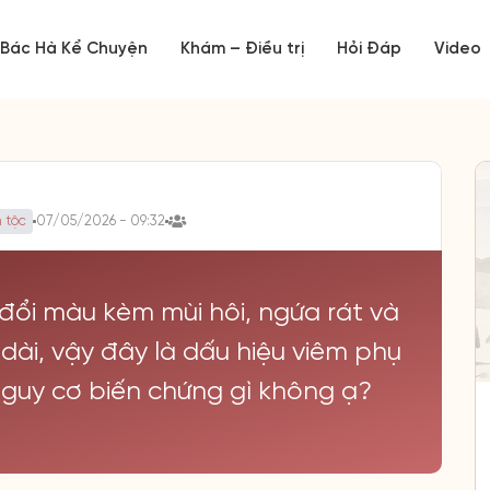
Bác Hà Kể Chuyện
Khám – Điều trị
Hỏi Đáp
Video
 tộc
07/05/2026 - 09:32
 đổi màu kèm mùi hôi, ngứa rát và
ài, vậy đây là dấu hiệu viêm phụ
guy cơ biến chứng gì không ạ?