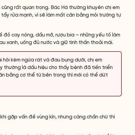
h cũng rất quan trọng. Bác Hà thường khuyên chị em
 tẩy rửa mạnh, vì sẽ làm mất cân bằng môi trường tự
ế đồ cay nóng, dầu mỡ, rượu bia – những yếu tố làm
au xanh, uống đủ nước và giữ tinh thần thoải mái.
ùi hôi kèm ngứa rát và đau bụng dưới, chị em
y thường là dấu hiệu cho thấy bệnh đã tiến triển
ân bằng cơ thể từ bên trong thì mới có thể dứt
 khi gặp vấn đề vùng kín, nhưng càng chần chừ thì