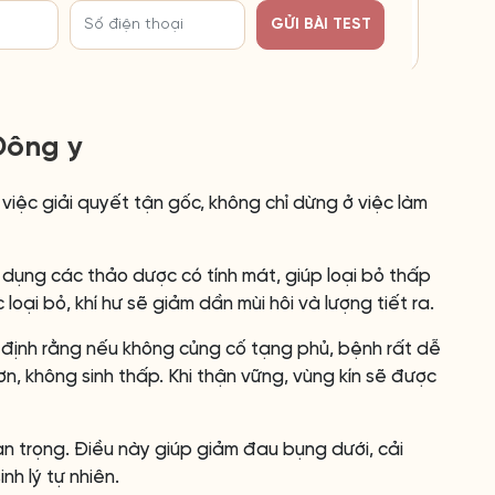
GỬI BÀI TEST
Đông y
 việc giải quyết tận gốc, không chỉ dừng ở việc làm
ử dụng các thảo dược có tính mát, giúp loại bỏ thấp
 loại bỏ, khí hư sẽ giảm dần mùi hôi và lượng tiết ra.
 định rằng nếu không củng cố tạng phủ, bệnh rất dễ
hơn, không sinh thấp. Khi thận vững, vùng kín sẽ được
an trọng. Điều này giúp giảm đau bụng dưới, cải
nh lý tự nhiên.