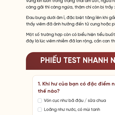
Vùng kín luôn trong trạng thái ẩm ướt, ngứa r
càng gãi thì càng ngứa, thậm chí còn bị trầy 
Đau bụng dưới âm ỉ, đặc biệt tăng lên khi gầ
thấy viêm đã ảnh hưởng đến tử cung hoặc p
Một số trường hợp còn có biểu hiện tiểu buốt
đây là lúc viêm nhiễm đã lan rộng, cần can t
PHIẾU TEST NHANH 
1. Khí hư của bạn có đặc điểm 
thế nào?
Vón cục như bã đậu / sữa chua
Loãng như nước, có mùi tanh