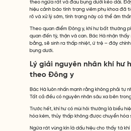
theo ngứa rát và đau bụng dưới kéo dài. Đây
hiệu cảnh báo tình trạng viêm phụ khoa đã t
rõ và xử lý sớm, tình trạng này có thể âm th
Theo quan điểm Đông y, khí hư bất thường phả
quan đến tỳ, thận và can. Bác Hà nhận thấy
bằng, sẽ sinh ra thấp nhiệt, ứ trệ – đây chín
bụng dưới.
Lý giải nguyên nhân khí hư 
theo Đông y
Bác Hà luôn nhấn mạnh rằng không phải tự nhi
Tất cả đều có nguyên nhân sâu xa bên trong
Trước hết, khí hư có mùi hôi thường là biểu hiệ
hóa kém, thủy thấp không được chuyển hóa sẽ ứ
Ngứa rát vùng kín là dấu hiệu cho thấy tà k