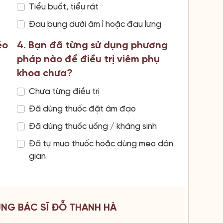
Tiểu buốt, tiểu rát
Đau bụng dưới âm ỉ hoặc đau lưng
éo
4. Bạn đã từng sử dụng phương
pháp nào để điều trị viêm phụ
khoa chưa?
Chưa từng điều trị
Đã dùng thuốc đặt âm đạo
Đã dùng thuốc uống / kháng sinh
Đã tự mua thuốc hoặc dùng mẹo dân
gian
CÙNG BÁC SĨ ĐỖ THANH HÀ