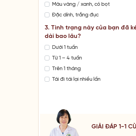
Màu vàng / xanh, có bọt
Đặc dính, trắng đục
3. Tình trạng này của bạn đã k
dài bao lâu?
Dưới 1 tuần
Từ 1 – 4 tuần
Trên 1 tháng
Tái đi tái lại nhiều lần
GIẢI ĐÁP 1-1 