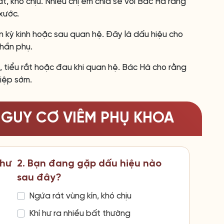
át, khó chịu. Nhiều chị em chia sẻ với Bác Hà rằng
xước.
n kỳ kinh hoặc sau quan hệ. Đây là dấu hiệu cho
hần phụ.
, tiểu rắt hoặc đau khi quan hệ. Bác Hà cho rằng
hiệp sớm.
NGUY CƠ VIÊM PHỤ KHOA
như
2. Bạn đang gặp dấu hiệu nào
sau đây?
Ngứa rát vùng kín, khó chịu
Khí hư ra nhiều bất thường