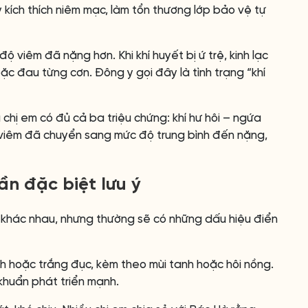
y kích thích niêm mạc, làm tổn thương lớp bảo vệ tự
ộ viêm đã nặng hơn. Khi khí huyết bị ứ trệ, kinh lạc
c đau từng cơn. Đông y gọi đây là tình trạng “khí
chị em có đủ cả ba triệu chứng: khí hư hôi – ngứa
ng viêm đã chuyển sang mức độ trung bình đến nặng,
n đặc biệt lưu ý
n khác nhau, nhưng thường sẽ có những dấu hiệu điển
nh hoặc trắng đục, kèm theo mùi tanh hoặc hôi nồng.
 khuẩn phát triển mạnh.