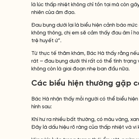
là lúc thấp nhiệt không chỉ tồn tại mà còn gâ
nhiên của âm đạo.
Đau bụng dưới lại là biểu hiện cảnh báo mức đ
không thông, chị em sẽ cảm thấy đau âm ỉ hoặ
trệ huyết ứ”.
Từ thực tế thăm khám, Bác Hà thấy rằng nếu 
rát – đau bụng dưới thì rất có thể tình trạ
không còn là giai đoạn nhẹ ban đầu nữa.
Các biểu hiện thường gặp cầ
Bác Hà nhận thấy mỗi người có thể biểu hiệ
hình sau:
Khí hư ra nhiều bất thường, có màu vàng, xa
Đây là dấu hiệu rõ ràng của thấp nhiệt và vi