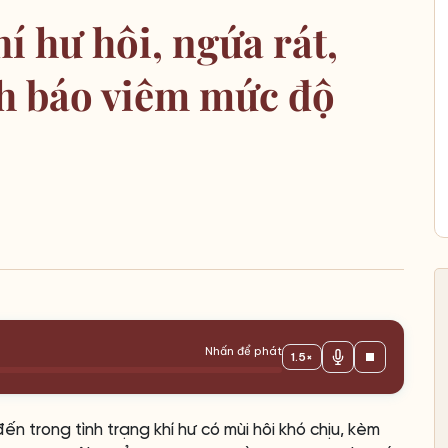
í hư hôi, ngứa rát,
h báo viêm mức độ
Nhấn để phát
1.5×
n trong tình trạng khí hư có mùi hôi khó chịu, kèm