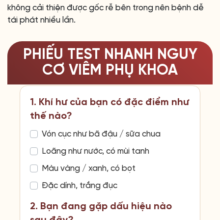
không cải thiện được gốc rễ bên trong nên bệnh dễ
tái phát nhiều lần.
PHIẾU TEST NHANH NGUY
CƠ VIÊM PHỤ KHOA
1. Khí hư của bạn có đặc điểm như
thế nào?
Vón cục như bã đậu / sữa chua
Loãng như nước, có mùi tanh
Màu vàng / xanh, có bọt
Đặc dính, trắng đục
2. Bạn đang gặp dấu hiệu nào