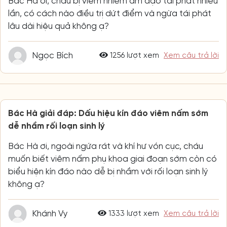
Bác Hà ơi, cháu bị viêm nhiễm âm đạo tái phát nhiều
lần, có cách nào điều trị dứt điểm và ngừa tái phát
lâu dài hiệu quả không ạ?
Ngọc Bích
1256 lượt xem
Xem câu trả lời
Bác Hà giải đáp: Dấu hiệu kín đáo viêm nấm sớm
dễ nhầm rối loạn sinh lý
Bác Hà ơi, ngoài ngứa rát và khí hư vón cục, cháu
muốn biết viêm nấm phụ khoa giai đoạn sớm còn có
biểu hiện kín đáo nào dễ bị nhầm với rối loạn sinh lý
không ạ?
Khánh Vy
1333 lượt xem
Xem câu trả lời