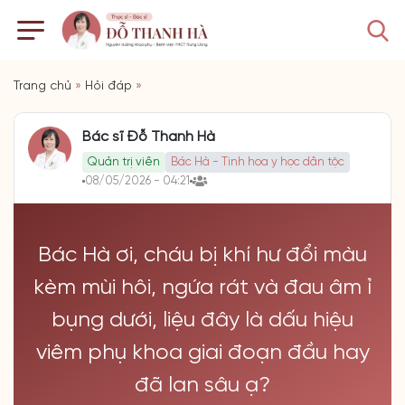
Trang chủ
»
Hỏi đáp
»
Bác sĩ Đỗ Thanh Hà
Quản trị viên
Bác Hà - Tinh hoa y học dân tộc
08/05/2026 - 04:21
Bác Hà ơi, cháu bị khí hư đổi màu
kèm mùi hôi, ngứa rát và đau âm ỉ
bụng dưới, liệu đây là dấu hiệu
viêm phụ khoa giai đoạn đầu hay
đã lan sâu ạ?