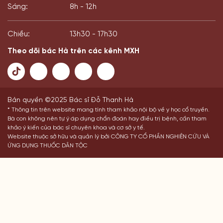
Chiều:
13h30 - 17h30
Theo dõi bác Hà trên các kênh MXH
Bản quyền ©2025 Bác sĩ Đỗ Thanh Hà
* Thông tin trên website mang tính tham khảo nội bộ về y học cổ truyền.
Bà con không nên tự ý áp dụng chẩn đoán hay điều trị bệnh, cần tham
khảo ý kiến của bác sĩ chuyên khoa và cơ sở y tế.
Website thuộc sở hữu và quản lý bởi CÔNG TY CỔ PHẦN NGHIÊN CỨU VÀ
ỨNG DỤNG THUỐC DÂN TỘC