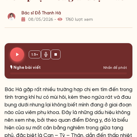
Bác sĩ Đỗ Thanh Hà
08/05/2026 -
1760 lượt xem
1.5×
🎙️ Nghe bài viết
Nhấn để phát
Bác Hà gặp rất nhiều trường hợp chị em tìm đến trong
tình trạng khí hư có mùi hôi, kèm theo ngứa rát và đau
bụng dưới nhưng lại không biết mình đang ở giai đoạn
nào của viêm phụ khoa. Đây là những dấu hiệu không
nên xem nhẹ, bởi theo quan điểm Đông y, đó là biểu
hiện của sự mất cân bằng nghiêm trọng giữa tạng
phủ, đặc biệt là Can – Tỳ – Thận, dẫn đến thấp nhiệt