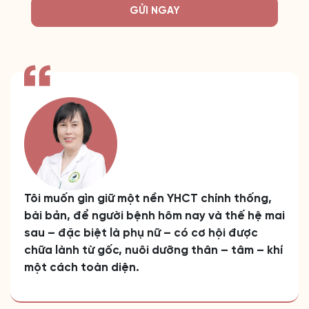
GỬI NGAY
Tôi muốn gìn giữ một nền YHCT chính thống,
bài bản, để người bệnh hôm nay và thế hệ mai
sau – đặc biệt là phụ nữ – có cơ hội được
chữa lành từ gốc, nuôi dưỡng thân – tâm – khí
một cách toàn diện.