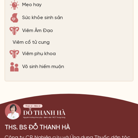
Sức khỏe sinh sản
Viêm Âm Đạo
Viêm cổ tử cung
Viêm phụ khoa
Vô sinh hiếm muộn
THS. BS ĐỖ THANH HÀ
Công ty CP Nghiên cứu và Ứng dụng Thuốc dân tộc
Biệt thự B31 ngõ 70 Nguyễn Thị Định, Thanh Xuân - Hà