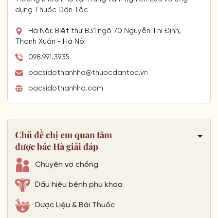
Hà Nội: Biệt thự B31 ngõ 70 Nguyễn Thị Định,
Thanh Xuân - Hà Nội
098.991.3935
bacsidothanhha@thuocdantoc.vn
bacsidothanhha.com
Chủ đề chị em quan tâm
được bác Hà giải đáp
Chuyện vợ chồng
Dấu hiệu bệnh phụ khoa
Dược Liệu & Bài Thuốc
Mẹo hay