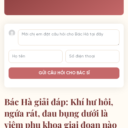
GỬI CÂU HỎI CHO BÁC SĨ
Bác Hà giải đáp: Khí hư hôi,
ngứa rát, đau bụng dưới là
viêm phụ khoa giai đoạn nào