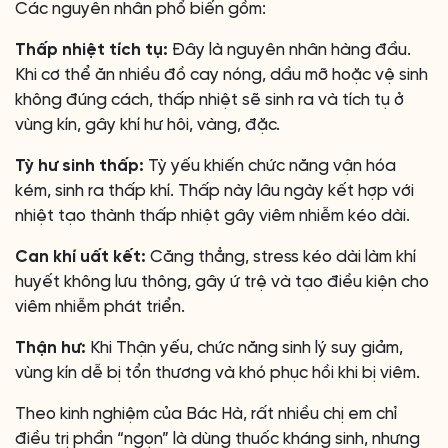
Các nguyên nhân phổ biến gồm:
Thấp nhiệt tích tụ:
Đây là nguyên nhân hàng đầu.
Khi cơ thể ăn nhiều đồ cay nóng, dầu mỡ hoặc vệ sinh
không đúng cách, thấp nhiệt sẽ sinh ra và tích tụ ở
vùng kín, gây khí hư hôi, vàng, đặc.
Tỳ hư sinh thấp:
Tỳ yếu khiến chức năng vận hóa
kém, sinh ra thấp khí. Thấp này lâu ngày kết hợp với
nhiệt tạo thành thấp nhiệt gây viêm nhiễm kéo dài.
Can khí uất kết:
Căng thẳng, stress kéo dài làm khí
huyết không lưu thông, gây ứ trệ và tạo điều kiện cho
viêm nhiễm phát triển.
Thận hư:
Khi Thận yếu, chức năng sinh lý suy giảm,
vùng kín dễ bị tổn thương và khó phục hồi khi bị viêm.
Theo kinh nghiệm của Bác Hà, rất nhiều chị em chỉ
điều trị phần “ngọn” là dùng thuốc kháng sinh, nhưng