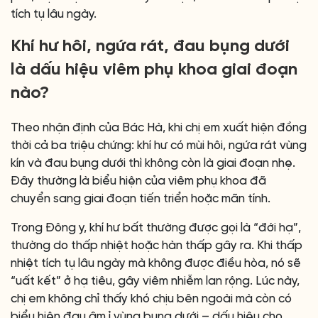
tích tụ lâu ngày.
Khí hư hôi, ngứa rát, đau bụng dưới
là dấu hiệu viêm phụ khoa giai đoạn
nào?
Theo nhận định của Bác Hà, khi chị em xuất hiện đồng
thời cả ba triệu chứng: khí hư có mùi hôi, ngứa rát vùng
kín và đau bụng dưới thì không còn là giai đoạn nhẹ.
Đây thường là biểu hiện của viêm phụ khoa đã
chuyển sang giai đoạn tiến triển hoặc mãn tính.
Trong Đông y, khí hư bất thường được gọi là “đới hạ”,
thường do thấp nhiệt hoặc hàn thấp gây ra. Khi thấp
nhiệt tích tụ lâu ngày mà không được điều hòa, nó sẽ
“uất kết” ở hạ tiêu, gây viêm nhiễm lan rộng. Lúc này,
chị em không chỉ thấy khó chịu bên ngoài mà còn có
biểu hiện đau âm ỉ vùng bụng dưới – dấu hiệu cho