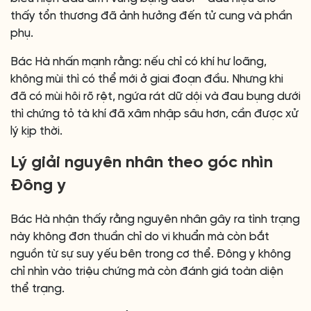
thấy tổn thương đã ảnh hưởng đến tử cung và phần
phụ.
Bác Hà nhấn mạnh rằng: nếu chỉ có khí hư loãng,
không mùi thì có thể mới ở giai đoạn đầu. Nhưng khi
đã có mùi hôi rõ rệt, ngứa rát dữ dội và đau bụng dưới
thì chứng tỏ tà khí đã xâm nhập sâu hơn, cần được xử
lý kịp thời.
Lý giải nguyên nhân theo góc nhìn
Đông y
Bác Hà nhận thấy rằng nguyên nhân gây ra tình trạng
này không đơn thuần chỉ do vi khuẩn mà còn bắt
nguồn từ sự suy yếu bên trong cơ thể. Đông y không
chỉ nhìn vào triệu chứng mà còn đánh giá toàn diện
thể trạng.