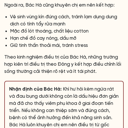
Ngoài ra, Bác Hà cũng khuyên chị em nên kết hợp:
Vệ sinh vùng kín đúng cách, tránh lạm dụng dung
dịch có tính tẩy rửa mạnh
Mặc đồ lót thoáng, chất liệu cotton
Hạn chế đồ cay nóng, dầu mỡ
Giữ tinh thần thoải mái, tránh stress
Theo kinh nghiệm điều trị của Bác Hà, những trường
hợp kiên trì điều trị theo Đông y kết hợp điều chỉnh lối
sống thường cải thiện rõ rệt và ít tái phát.
Nhận định của Bác Hà:
Khí hư hôi kèm ngứa rát
và đau bụng dưới không còn là dấu hiệu đơn giản
mà đã cho thấy viêm phụ khoa ở giai đoạn tiến
triển. Nếu không can thiệp sớm và đúng cách,
bệnh có thể ảnh hưởng đến khả năng sinh sản.
Bác Hà luôn khuyên chị em nên điều trị từ gốc