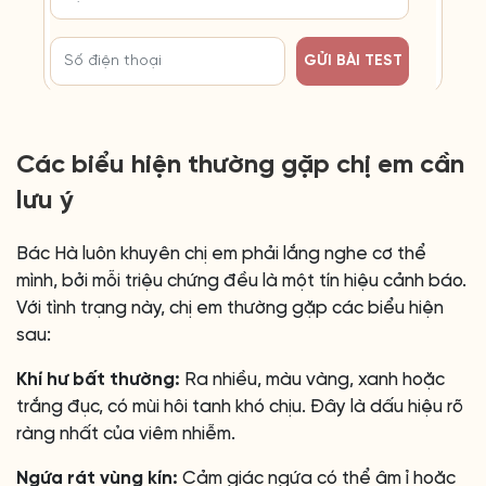
GỬI BÀI TEST
Các biểu hiện thường gặp chị em cần
lưu ý
Bác Hà luôn khuyên chị em phải lắng nghe cơ thể
mình, bởi mỗi triệu chứng đều là một tín hiệu cảnh báo.
Với tình trạng này, chị em thường gặp các biểu hiện
sau:
Khí hư bất thường:
Ra nhiều, màu vàng, xanh hoặc
trắng đục, có mùi hôi tanh khó chịu. Đây là dấu hiệu rõ
ràng nhất của viêm nhiễm.
Ngứa rát vùng kín:
Cảm giác ngứa có thể âm ỉ hoặc