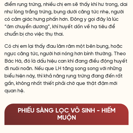
điểm rụng trứng, nhiều chị em sẽ thấy khí hư trong, dai
như lòng trắng trứng, bụng dưới căng tức nhẹ, người
có cảm giác hưng phấn hơn. Đông y gọi đây là lúc
“âm chuyển dương”, khí huyết dồn về hạ tiêu để
chuẩn bị cho việc thụ thai.
Có chị em lại thấy đau lâm râm một bên bụng, hoặc
ngực căng tức, người hơi nóng hơn bình thường. Theo
Bác Hà, đó là dấu hiệu can khí đang điều động huyết
đi nuôi noãn. Nếu que LH tăng song song với những
biểu hiện này, thì khả năng rụng trứng đang đến rất
gần, không nhất thiết phải chờ que thật đậm mới
quan hệ.
PHIẾU SÀNG LỌC VÔ SINH - HIẾM
MUỘN