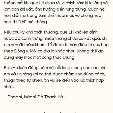
thẳng mỗi khi que LH chưa rõ, vì chính tâm lý lo lắng sẽ
làm can khí uất, ảnh hưởng đến rụng trứng. Quan hệ
nên diễn ra trong tâm thế thoải mái, vợ chồng hòa
hợp thì “khí” mới thông.
Nếu chu kỳ kinh thất thường, que LH khó lên đỉnh,
hoặc đã canh trứng nhiều tháng chưa có kết quả, chị
em nên đi thăm khám để được tư vấn điều trị phù hợp
theo Đông y. Mỗi cơ địa là khác nhau, không thể áp
dụng máy móc một công thức chung.
Bác Hà luôn đồng cảm với nỗi lòng mong con của chị
em và tin rằng khi cơ thể được chăm sóc đúng cách,
thuận theo tự nhiên, tin vui sẽ đến vào lúc thích hợp
nhất.
— Thạc sĩ, bác sĩ Đỗ Thanh Hà —