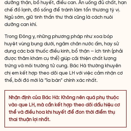
dưỡng thận, bổ huyết, điều can. Ăn uống đủ chất, hạn
chế đồ lạnh, đồ sống để tránh làm tổn thương tỳ vị.
Ngủ sớm, giữ tinh thần thư thái cũng là cách nuôi
dưỡng can khí.
Trong Đông y, những phương pháp như xoa bóp
huyệt vùng bụng dưới, ngâm chân nước ấm, hay sử
dụng các bài thuốc điều kinh, bổ thận – ích tinh (phải
được thăm khám cụ thể) giúp cải thiện chất lượng
trứng và môi trường tử cung. Bác Hà thường khuyên
chị em kết hợp theo dõi que LH với việc cảm nhận cơ
thể, bởi đó mới là “la bàn” chính xác nhất.
Nhận định của Bác Hà: Không nên quá phụ thuộc
vào que LH, mà cần kết hợp theo dõi dấu hiệu cơ
thể và điều hòa khí huyết để đón thời điểm thụ
thai thuận lợi nhất.