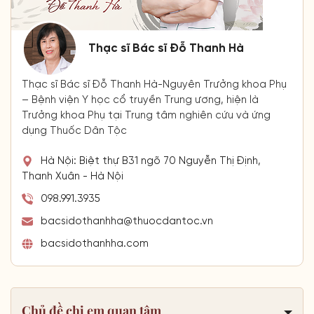
Thạc sĩ Bác sĩ Đỗ Thanh Hà
Thạc sĩ Bác sĩ Đỗ Thanh Hà-Nguyên Trưởng khoa Phụ
– Bệnh viện Y học cổ truyền Trung ương, hiện là
Trưởng khoa Phụ tại Trung tâm nghiên cứu và ứng
dụng Thuốc Dân Tộc
Hà Nội: Biệt thự B31 ngõ 70 Nguyễn Thị Định,
Thanh Xuân - Hà Nội
098.991.3935
bacsidothanhha@thuocdantoc.vn
bacsidothanhha.com
Chủ đề chị em quan tâm