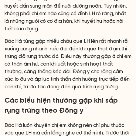
huyết dần sung mãn để nuôi dưỡng noãn. Tuy nhiên,
không phải chị em nào cũng có đỉnh LH rõ ràng, nhất
là những người có cơ địa hàn, khí huyết hư hoặc nội
tiết dao động.
Bác Hà từng gặp nhiều cháu que LH lên rất nhanh rồi
xuống cũng nhanh, nếu đợi đến khi que thật đậm thì
trứng đã rụng trước đó. Điều này thường gặp ở chị em
có thận âm hư, can khí uất hoặc sinh hoạt thất
thường, căng thẳng kéo dài. Đông y cho rằng cảm
xúc, lo âu và áp lực tinh thần ảnh hưởng trực tiếp đến
can khí, từ đó tác động đến quá trình rụng trứng.
Các biểu hiện thường gặp khi sắp
rụng trứng theo Đông y
Bác Hà luôn khuyên chị em không nên chỉ phụ thuộc
vào que LH mà cần lắng nghe cơ thể mình. Trước thời