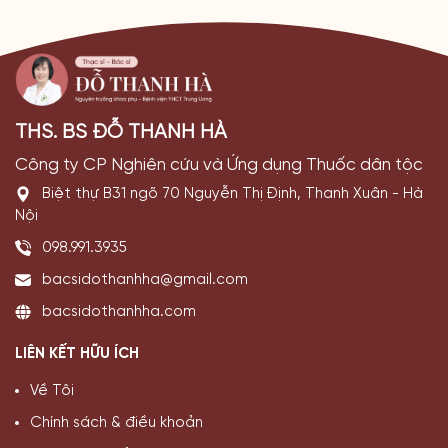
THS. BS ĐỖ THANH HÀ
Công ty CP Nghiên cứu và Ứng dụng Thuốc dân tộc
Biệt thự B31 ngõ 70 Nguyễn Thị Định, Thanh Xuân - Hà
Nội
098.991.3935
bacsidothanhha@gmail.com
bacsidothanhha.com
LIÊN KẾT HỮU ÍCH
Về Tôi
Chính sách & điều khoản