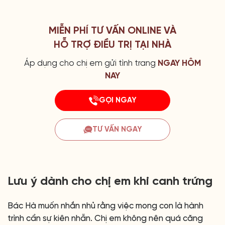
MIỄN PHÍ TƯ VẤN ONLINE VÀ
HỖ TRỢ ĐIỀU TRỊ TẠI NHÀ
Áp dụng cho chị em gửi tình trang
NGAY HÔM
NAY
GỌI NGAY
TƯ VẤN NGAY
Lưu ý dành cho chị em khi canh trứng
Bác Hà muốn nhắn nhủ rằng việc mong con là hành
trình cần sự kiên nhẫn. Chị em không nên quá căng