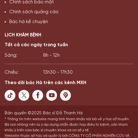
Chính sách bảo mật
Chính sách quảng cáo
Bác hà kể chuyện
LỊCH KHÁM BỆNH
Tất cả các ngày trong tuần
Sáng:
8h - 12h
Chiều:
13h30 - 17h30
Theo dõi bác Hà trên các kênh MXH
Bản quyền ©2025 Bác sĩ Đỗ Thanh Hà
* Thông tin trên website mang tính tham khảo nội bộ về y học cổ truyền.
Bà con không nên tự ý áp dụng chẩn đoán hay điều trị bệnh, cần tham
khảo ý kiến của bác sĩ chuyên khoa và cơ sở y tế.
Website thuộc sở hữu và quản lý bởi CÔNG TY CỔ PHẦN NGHIÊN CỨU VÀ