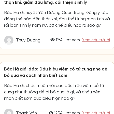
thận khí, giảm đau lưng, cải thiện sinh lý
Bác Hà ơi, huyệt Yêu Dương Quan trong Đông y tác
động thế nào đến thận khí, đau thắt lưng mạn tính và
rối loạn sinh lý nam nữ, cơ chế điều hòa ra sao ạ?
Thùy Dương
1967 lượt xem
Xem câu trả lời
Bác Hà giải đáp: Dấu hiệu viêm cổ tử cung nhẹ dễ
bỏ qua và cách nhận biết sớm
Bác Hà ơi, cháu muốn hỏi các dấu hiệu viêm cổ tử
cung nhẹ thường dễ bị bỏ qua là gì, và cháu nên
nhận biết sớm qua biểu hiện nào ạ?
Thanh Vân
1234 lượt xem
Xem câu trả lời