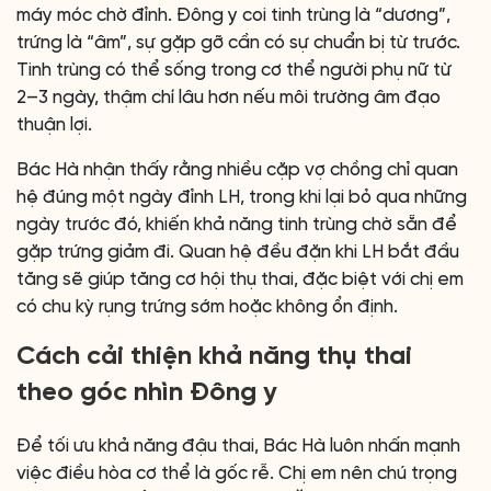
máy móc chờ đỉnh. Đông y coi tinh trùng là “dương”,
trứng là “âm”, sự gặp gỡ cần có sự chuẩn bị từ trước.
Tinh trùng có thể sống trong cơ thể người phụ nữ từ
2–3 ngày, thậm chí lâu hơn nếu môi trường âm đạo
thuận lợi.
Bác Hà nhận thấy rằng nhiều cặp vợ chồng chỉ quan
hệ đúng một ngày đỉnh LH, trong khi lại bỏ qua những
ngày trước đó, khiến khả năng tinh trùng chờ sẵn để
gặp trứng giảm đi. Quan hệ đều đặn khi LH bắt đầu
tăng sẽ giúp tăng cơ hội thụ thai, đặc biệt với chị em
có chu kỳ rụng trứng sớm hoặc không ổn định.
Cách cải thiện khả năng thụ thai
theo góc nhìn Đông y
Để tối ưu khả năng đậu thai, Bác Hà luôn nhấn mạnh
việc điều hòa cơ thể là gốc rễ. Chị em nên chú trọng