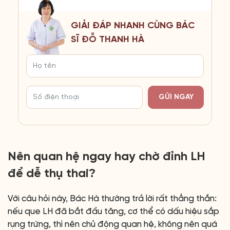
GIẢI ĐÁP NHANH CÙNG BÁC
SĨ ĐỖ THANH HÀ
GỬI NGAY
Nên quan hệ ngay hay chờ đỉnh LH
để dễ thụ thai?
Với câu hỏi này, Bác Hà thường trả lời rất thẳng thắn:
nếu que LH đã bắt đầu tăng, cơ thể có dấu hiệu sắp
rụng trứng, thì nên chủ động quan hệ, không nên quá