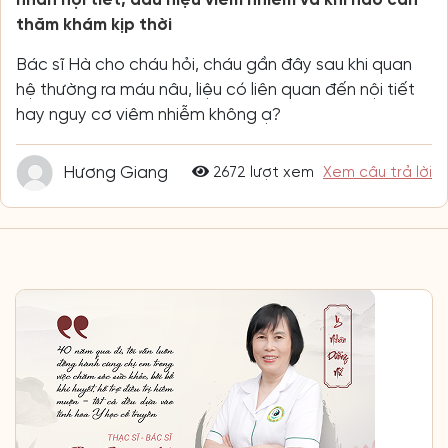
thăm khám kịp thời
Bác sĩ Hà cho cháu hỏi, cháu gần đây sau khi quan
hệ thường ra máu nâu, liệu có liên quan đến nội tiết
hay nguy cơ viêm nhiễm không ạ?
Hương Giang
2672 lượt xem
Xem câu trả lời