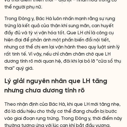
và thời điểm thiên thời – địa lợi – nhân hòa trong cơ
thể người phụ nữ.
Trong Đông y, Bác Hà luôn nhấn mạnh rằng sự rụng
trứng là kết quả của thận khí sung mãn, can huyết
đầy đủ và tỳ vị vận hóa tốt. Que LH chỉ là công cụ
hiện đại để phản ánh một phần biến đổi nội tiết,
nhưng cơ thể chị em lại vận hành theo quy luật sinh lý
rất tinh tế. Vì vậy, nếu chỉ chăm chăm chờ que LH
dương tính rõ mới quan hệ, đôi khi lại bỏ lỡ “cửa sổ thụ
thai” quý giá.
Lý giải nguyên nhân que LH tăng
nhưng chưa dương tính rõ
Theo nhận định của Bác Hà, khi que LH mới tăng nhẹ,
đó là dấu hiệu cho thấy cơ thể đang chuẩn bị bước
vào giai đoạn rụng trứng. Trong Đông y, thời điểm này
thường tương ứng với lúc can khí bắt đầu vượng,