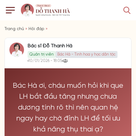
Trang chủ
»
Hỏi đáp
»
Bác sĩ Đỗ Thanh Hà
Quản trị viên
Bác Hà - Tinh hoa y học dân tộc
10/01/2026 - 18:05
Bác Hà ơi, cháu muốn hỏi khi que
LH bắt đầu tăng nhưng chưa
dương tính rõ thì nên quan hệ
ngay hay chờ đỉnh LH để tối ưu
khả năng thụ thai ạ?