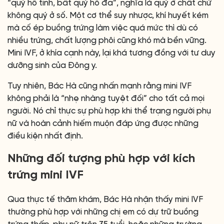
“quý hồ tinh, bất quý hồ đa”, nghĩa là quý ở chất chứ
không quý ở số. Một cơ thể suy nhược, khí huyết kém
mà cố ép buồng trứng làm việc quá mức thì dù có
nhiều trứng, chất lượng phôi cũng khó mà bền vững.
Mini IVF, ở khía cạnh này, lại khá tương đồng với tư duy
dưỡng sinh của Đông y.
Tuy nhiên, Bác Hà cũng nhấn mạnh rằng mini IVF
không phải là “nhẹ nhàng tuyệt đối” cho tất cả mọi
người. Nó chỉ thực sự phù hợp khi thể trạng người phụ
nữ và hoàn cảnh hiếm muộn đáp ứng được những
điều kiện nhất định.
Những đối tượng phù hợp với kích
trứng mini IVF
Qua thực tế thăm khám, Bác Hà nhận thấy mini IVF
thường phù hợp với những chị em có dự trữ buồng