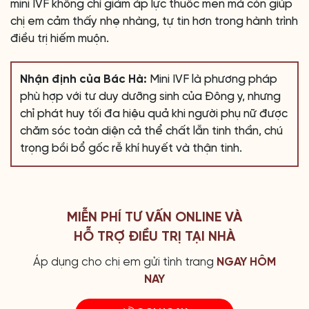
mini IVF không chỉ giảm áp lực thuốc men mà còn giúp
chị em cảm thấy nhẹ nhàng, tự tin hơn trong hành trình
điều trị hiếm muộn.
Nhận định của Bác Hà:
Mini IVF là phương pháp
phù hợp với tư duy dưỡng sinh của Đông y, nhưng
chỉ phát huy tối đa hiệu quả khi người phụ nữ được
chăm sóc toàn diện cả thể chất lẫn tinh thần, chú
trọng bồi bổ gốc rễ khí huyết và thận tinh.
MIỄN PHÍ TƯ VẤN ONLINE VÀ
HỖ TRỢ ĐIỀU TRỊ TẠI NHÀ
Áp dụng cho chị em gửi tình trang
NGAY HÔM
NAY