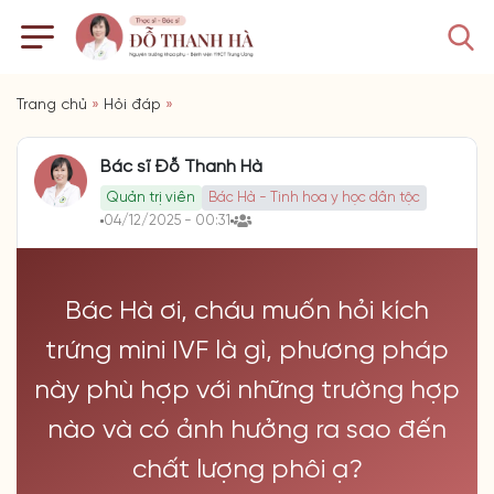
Trang chủ
»
Hỏi đáp
»
Bác sĩ Đỗ Thanh Hà
Quản trị viên
Bác Hà - Tinh hoa y học dân tộc
04/12/2025 - 00:31
Bác Hà ơi, cháu muốn hỏi kích
trứng mini IVF là gì, phương pháp
này phù hợp với những trường hợp
nào và có ảnh hưởng ra sao đến
chất lượng phôi ạ?