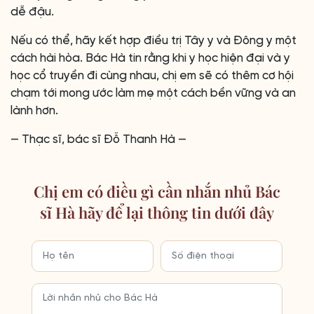
dễ đậu.
Nếu có thể, hãy kết hợp điều trị Tây y và Đông y một
cách hài hòa. Bác Hà tin rằng khi y học hiện đại và y
học cổ truyền đi cùng nhau, chị em sẽ có thêm cơ hội
chạm tới mong ước làm mẹ một cách bền vững và an
lành hơn.
— Thạc sĩ, bác sĩ Đỗ Thanh Hà —
Chị em có điều gì cần nhắn nhủ Bác
sĩ Hà hãy để lại thông tin dưới đây