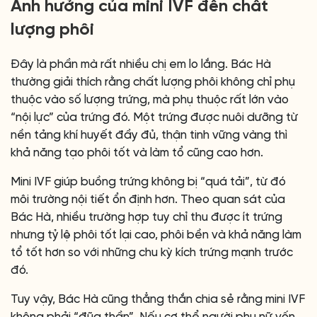
Ảnh hưởng của mini IVF đến chất
lượng phôi
Đây là phần mà rất nhiều chị em lo lắng. Bác Hà
thường giải thích rằng chất lượng phôi không chỉ phụ
thuộc vào số lượng trứng, mà phụ thuộc rất lớn vào
“nội lực” của trứng đó. Một trứng được nuôi dưỡng từ
nền tảng khí huyết đầy đủ, thận tinh vững vàng thì
khả năng tạo phôi tốt và làm tổ cũng cao hơn.
Mini IVF giúp buồng trứng không bị “quá tải”, từ đó
môi trường nội tiết ổn định hơn. Theo quan sát của
Bác Hà, nhiều trường hợp tuy chỉ thu được ít trứng
nhưng tỷ lệ phôi tốt lại cao, phôi bền và khả năng làm
tổ tốt hơn so với những chu kỳ kích trứng mạnh trước
đó.
Tuy vậy, Bác Hà cũng thẳng thắn chia sẻ rằng mini IVF
không phải “đũa thần”. Nếu cơ thể người phụ nữ vốn