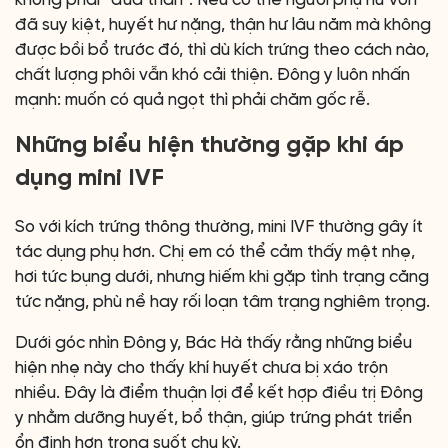
đã suy kiệt, huyết hư nặng, thận hư lâu năm mà không
được bồi bổ trước đó, thì dù kích trứng theo cách nào,
chất lượng phôi vẫn khó cải thiện. Đông y luôn nhấn
mạnh: muốn có quả ngọt thì phải chăm gốc rễ.
Những biểu hiện thường gặp khi áp
dụng mini IVF
So với kích trứng thông thường, mini IVF thường gây ít
tác dụng phụ hơn. Chị em có thể cảm thấy mệt nhẹ,
hơi tức bụng dưới, nhưng hiếm khi gặp tình trạng căng
tức nặng, phù nề hay rối loạn tâm trạng nghiêm trọng.
Dưới góc nhìn Đông y, Bác Hà thấy rằng những biểu
hiện nhẹ này cho thấy khí huyết chưa bị xáo trộn
nhiều. Đây là điểm thuận lợi để kết hợp điều trị Đông
y nhằm dưỡng huyết, bổ thận, giúp trứng phát triển
ổn định hơn trong suốt chu kỳ.