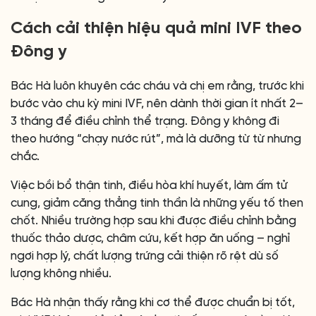
Cách cải thiện hiệu quả mini IVF theo
Đông y
Bác Hà luôn khuyên các cháu và chị em rằng, trước khi
bước vào chu kỳ mini IVF, nên dành thời gian ít nhất 2–
3 tháng để điều chỉnh thể trạng. Đông y không đi
theo hướng “chạy nước rút”, mà là dưỡng từ từ nhưng
chắc.
Việc bồi bổ thận tinh, điều hòa khí huyết, làm ấm tử
cung, giảm căng thẳng tinh thần là những yếu tố then
chốt. Nhiều trường hợp sau khi được điều chỉnh bằng
thuốc thảo dược, châm cứu, kết hợp ăn uống – nghỉ
ngơi hợp lý, chất lượng trứng cải thiện rõ rệt dù số
lượng không nhiều.
Bác Hà nhận thấy rằng khi cơ thể được chuẩn bị tốt,