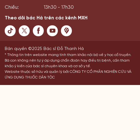
Chiều:
13h30 - 17h30
Theo dõi bác Hà trên các kênh MXH
Bản quyền ©2025 Bác sĩ Đỗ Thanh Hà
* Thông tin trên website mang tính tham khảo nội bộ về y học cổ truyền.
Bà con không nên tự ý áp dụng chẩn đoán hay điều trị bệnh, cần tham
khảo ý kiến của bác sĩ chuyên khoa và cơ sở y tế.
Website thuộc sở hữu và quản lý bởi CÔNG TY CỔ PHẦN NGHIÊN CỨU VÀ
ỨNG DỤNG THUỐC DÂN TỘC