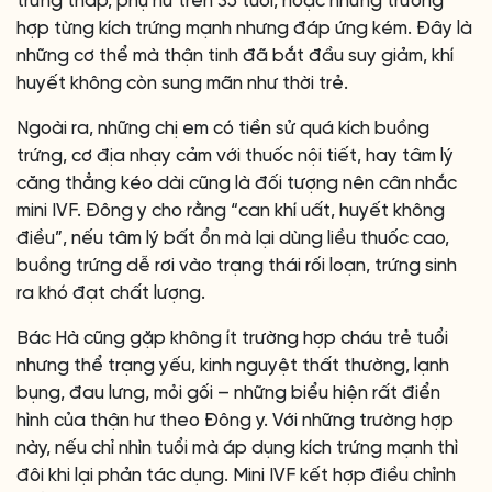
trứng thấp, phụ nữ trên 35 tuổi, hoặc những trường
hợp từng kích trứng mạnh nhưng đáp ứng kém. Đây là
những cơ thể mà thận tinh đã bắt đầu suy giảm, khí
huyết không còn sung mãn như thời trẻ.
Ngoài ra, những chị em có tiền sử quá kích buồng
trứng, cơ địa nhạy cảm với thuốc nội tiết, hay tâm lý
căng thẳng kéo dài cũng là đối tượng nên cân nhắc
mini IVF. Đông y cho rằng “can khí uất, huyết không
điều”, nếu tâm lý bất ổn mà lại dùng liều thuốc cao,
buồng trứng dễ rơi vào trạng thái rối loạn, trứng sinh
ra khó đạt chất lượng.
Bác Hà cũng gặp không ít trường hợp cháu trẻ tuổi
nhưng thể trạng yếu, kinh nguyệt thất thường, lạnh
bụng, đau lưng, mỏi gối – những biểu hiện rất điển
hình của thận hư theo Đông y. Với những trường hợp
này, nếu chỉ nhìn tuổi mà áp dụng kích trứng mạnh thì
đôi khi lại phản tác dụng. Mini IVF kết hợp điều chỉnh