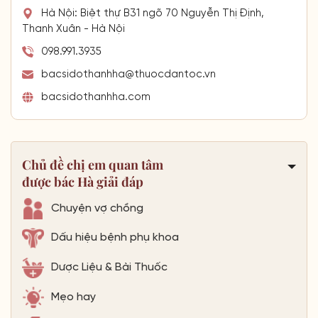
Hà Nội: Biệt thự B31 ngõ 70 Nguyễn Thị Định,
Thanh Xuân - Hà Nội
098.991.3935
bacsidothanhha@thuocdantoc.vn
bacsidothanhha.com
Chủ đề chị em quan tâm
được bác Hà giải đáp
Chuyện vợ chồng
Dấu hiệu bệnh phụ khoa
Dược Liệu & Bài Thuốc
Mẹo hay