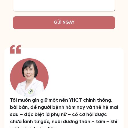
GỬI NGAY
Tôi muốn gìn giữ một nền YHCT chính thống,
bài bản, để người bệnh hôm nay và thế hệ mai
sau – đặc biệt là phụ nữ – có cơ hội được
chữa lành từ gốc, nuôi dưỡng thân – tâm – khí