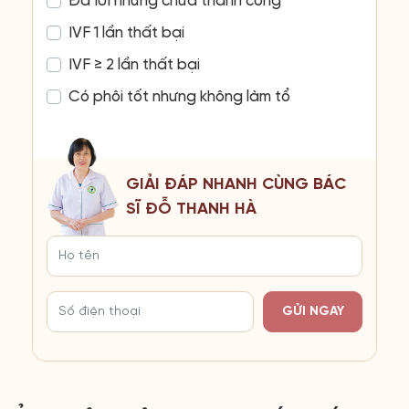
Đã IUI nhưng chưa thành công
IVF 1 lần thất bại
IVF ≥ 2 lần thất bại
Có phôi tốt nhưng không làm tổ
GIẢI ĐÁP NHANH CÙNG BÁC
SĨ ĐỖ THANH HÀ
GỬI NGAY