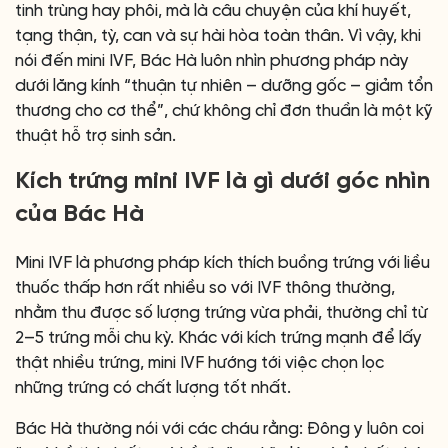
tinh trùng hay phôi, mà là câu chuyện của khí huyết,
tạng thận, tỳ, can và sự hài hòa toàn thân. Vì vậy, khi
nói đến mini IVF, Bác Hà luôn nhìn phương pháp này
dưới lăng kính “thuận tự nhiên – dưỡng gốc – giảm tổn
thương cho cơ thể”, chứ không chỉ đơn thuần là một kỹ
thuật hỗ trợ sinh sản.
Kích trứng mini IVF là gì dưới góc nhìn
của Bác Hà
Mini IVF là phương pháp kích thích buồng trứng với liều
thuốc thấp hơn rất nhiều so với IVF thông thường,
nhằm thu được số lượng trứng vừa phải, thường chỉ từ
2–5 trứng mỗi chu kỳ. Khác với kích trứng mạnh để lấy
thật nhiều trứng, mini IVF hướng tới việc chọn lọc
những trứng có chất lượng tốt nhất.
Bác Hà thường nói với các cháu rằng: Đông y luôn coi