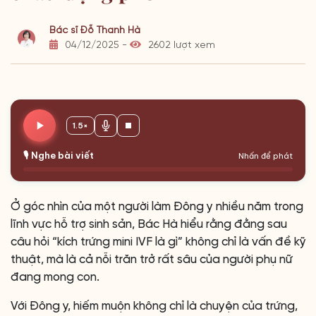
Bác sĩ Đỗ Thanh Hà
04/12/2025 -
2602 lượt xem
1.5×
🎙️ Nghe bài viết
Nhấn để phát
Ở góc nhìn của một người làm Đông y nhiều năm trong
lĩnh vực hỗ trợ sinh sản, Bác Hà hiểu rằng đằng sau
câu hỏi “kích trứng mini IVF là gì” không chỉ là vấn đề kỹ
thuật, mà là cả nỗi trăn trở rất sâu của người phụ nữ
đang mong con.
Với Đông y, hiếm muộn không chỉ là chuyện của trứng,