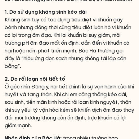
1. Do sử dụng kháng sinh kéo dài
Kháng sinh tuy có tác dụng tiêu diệt vi khuẩn gây
bệnh nhưng đồng thời cũng tiêu diệt luôn hệ vi khuẩn
có lợi trong âm đạo. Khi lợi khuẩn bị suy giảm, môi
trường pH âm đạo mất ổn định, dẫn đến vi khuẩn có
hại hoặc nấm phát triển mạnh. Bác Hà thường gọi
đây là “hiệu ứng dọn sạch nhưng không tái lập cân
bằng”.
2. Do rối loạn nội tiết tố
Ở góc nhìn Đông y, nội tiết chính là sự vận hành của khí
huyết và tạng thận. Khi chị em căng thẳng kéo dài,
sau sinh, tiền mãn kinh hoặc rối loạn kinh nguyệt, thận
khí suy yếu, tỳ vận hóa kém sẽ khiến dịch âm đạo thay
đổi, môi trường không còn ổn định, trực khuẩn có lợi
giảm mạnh.
Nhận định của Bác Hà:
trong nhiều trường hợp,