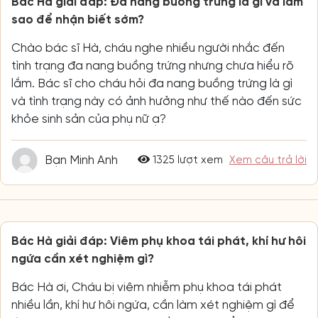
Bác Hà giải đáp: Đa nang buồng trứng là gì và làm
sao để nhận biết sớm?
Chào bác sĩ Hà, cháu nghe nhiều người nhắc đến
tình trạng đa nang buồng trứng nhưng chưa hiểu rõ
lắm. Bác sĩ cho cháu hỏi đa nang buồng trứng là gì
và tình trạng này có ảnh hưởng như thế nào đến sức
khỏe sinh sản của phụ nữ ạ?
Bạn Minh Anh
1325 lượt xem
Xem câu trả lời
Bác Hà giải đáp: Viêm phụ khoa tái phát, khí hư hôi
ngứa cần xét nghiệm gì?
Bác Hà ơi, Cháu bị viêm nhiễm phụ khoa tái phát
nhiều lần, khí hư hôi ngứa, cần làm xét nghiệm gì để