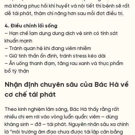
mà không phục hồi khí huyết và nội tiết thì bệnh sẽ rất
dễ tái phát, thậm chí nặng hơn sau mỗi đợt điều trị.
4. Điều chỉnh lối sống
– Hạn chế lạm dụng dung dịch vệ sinh có tính sát
khuẩn mạnh
– Tránh quan hệ khi đang viêm nhiễm
– Giữ tinh thần ổn định, tránh stress kéo dài
– Ăn uống thanh đạm, tăng rau xanh và thực phẩm
bổ tỳ thận
Nhận định chuyên sâu của Bác Hà về
cơ chế tái phát
Theo kinh nghiệm lâm sàng, Bác Hà thấy rằng rất
nhiều chị em rơi vào vòng luẩn quẩn: viêm – dùng
kháng sinh – đỡ – tái phát. Nguyên nhân sâu xa chính
là “môi trường âm đạo chưa được tái lập cân bằng