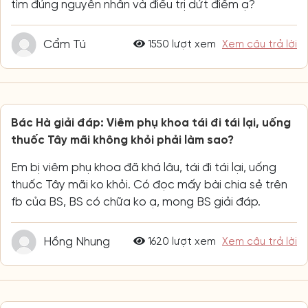
tìm đúng nguyên nhân và điều trị dứt điểm ạ?
Cẩm Tú
1550 lượt xem
Xem câu trả lời
Bác Hà giải đáp: Viêm phụ khoa tái đi tái lại, uống
thuốc Tây mãi không khỏi phải làm sao?
Em bị viêm phụ khoa đã khá lâu, tái đi tái lại, uống
thuốc Tây mãi ko khỏi. Có đọc mấy bài chia sẻ trên
fb của BS, BS có chữa ko ạ, mong BS giải đáp.
Hồng Nhung
1620 lượt xem
Xem câu trả lời