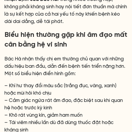
không phải kháng sinh hay nội tiết đơn thuần mà chính
là sự kết hợp của cả hai yếu tố này khiến bệnh kéo
dài dai dẳng, dễ tái phát.
Biểu hiện thường gặp khi âm đạo mất
cân bằng hệ vi sinh
Bác Hà nhận thấy chị em thường chủ quan với những
dấu hiệu ban đầu, dẫn đến bệnh tiến triển nặng hơn.
Một số biểu hiện điển hình gồm:
– Khí hư thay đổi màu sắc (trắng đục, vàng, xanh)
hoặc mùi hôi khó chịu
– Cảm giác ngứa rát âm đạo, đặc biệt sau khi quan
hệ hoặc trước kỳ kinh
– Khô rát vùng kín, giảm ham muốn
– Tái viêm nhiều lần dù đã dùng thuốc đặt hoặc
kháng sinh