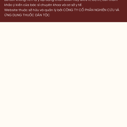
khảo ý kiến của bác sĩ chuyên khoa và cơ sở y tế.
Website thuộc sở hữu và quản lý bởi CÔNG TY CỔ PHẦN NGHIÊN CỨU VÀ
ỨNG DỤNG THUỐC DÂN TỘC