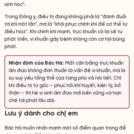
sinh học”.
Trong Đông y, điều trị đúng không phải là “đánh đuổi
tà khí một lần”, mà là “khôi phục chính khí để cơ thể tự
điều hòa”. Khi chính khí mạnh, trực khuẩn có lợi sẽ tự
phát triển, vi khuẩn gây bệnh không còn cơ hội bùng
phát.
Nhận định của Bác Hà:
Mất cân bằng trực khuẩn
âm đạo không đơn thuần là vấn đề vi khuẩn, mà là
sự suy yếu tổng thể của tạng phủ và nội tiết. Chỉ
khi điều trị từ gốc – phục hồi khí huyết, kiện tỳ, bổ
thận – thì hệ vi sinh âm đạo mới bền vững và hạn
chế tái phát lâu dài.
Lưu ý dành cho chị em
Bác Hà muốn nhấn mạnh một số điểm quan trọng để