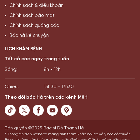
Chính sách & điều khoản
Chính sách bảo mật
Chính sách quảng cáo
Bác hà kể chuyện
LỊCH KHÁM BỆNH
Tất cả các ngày trong tuần
Sáng:
8h - 12h
Chiều:
13h30 - 17h30
Theo dõi bác Hà trên các kênh MXH
Bản quyền ©2025 Bác sĩ Đỗ Thanh Hà
* Thông tin trên website mang tính tham khảo nội bộ về y học cổ truyền.
Bà con không nên tự ý áp dụng chẩn đoán hay điều trị bệnh, cần tham