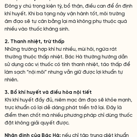
Đông y chú trọng kiện tỳ, bổ thận, điều can để ổn định
khí huyết. Khi ba tạng này vận hành tốt, môi trường
âm đạo sẽ tự cân bằng lại mà không phụ thuộc quá
nhiều vào thuốc kháng sinh.
2. Thanh nhiệt, trừ thấp
Những trường hợp khí hư nhiều, mùi hôi, ngứa rát
thường thuộc thấp nhiệt. Bác Hà thường hướng dẫn
sử dụng các vị thuốc có tính thanh nhiệt, táo thấp để
làm sạch “nội môi” nhưng vẫn giữ được lợi khuẩn tự
nhiên.
3. Bổ khí huyết và điều hòa nội tiết
Khi khí huyết đầy đủ, niêm mạc âm đạo sẽ khỏe mạnh,
trực khuẩn có lợi dễ dàng phát triển trở lại. Đây là
điểm then chốt mà nhiều phương pháp chỉ dùng thuốc
đặt không giải quyết được.
Nhận định của Bác Hà:
nếu chỉ tập trung diệt khuẩn