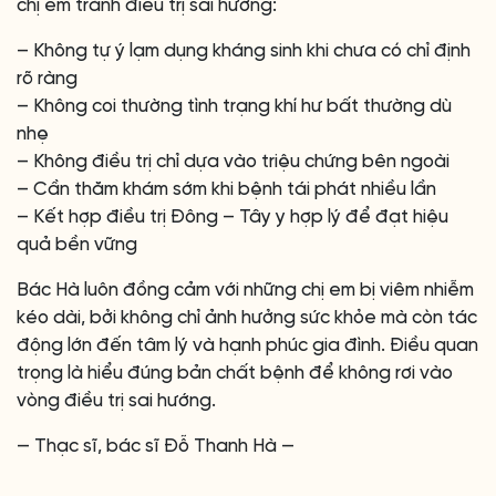
chị em tránh điều trị sai hướng:
– Không tự ý lạm dụng kháng sinh khi chưa có chỉ định
rõ ràng
– Không coi thường tình trạng khí hư bất thường dù
nhẹ
– Không điều trị chỉ dựa vào triệu chứng bên ngoài
– Cần thăm khám sớm khi bệnh tái phát nhiều lần
– Kết hợp điều trị Đông – Tây y hợp lý để đạt hiệu
quả bền vững
Bác Hà luôn đồng cảm với những chị em bị viêm nhiễm
kéo dài, bởi không chỉ ảnh hưởng sức khỏe mà còn tác
động lớn đến tâm lý và hạnh phúc gia đình. Điều quan
trọng là hiểu đúng bản chất bệnh để không rơi vào
vòng điều trị sai hướng.
— Thạc sĩ, bác sĩ Đỗ Thanh Hà —