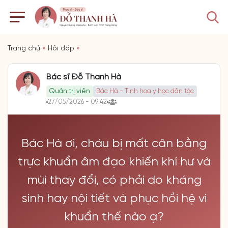
Trang chủ
»
Hỏi đáp
»
Bác sĩ Đỗ Thanh Hà
Quản trị viên
Bác Hà - Tinh hoa y học dân tộc
27/05/2026 - 09:42
Bác Hà ơi, cháu bị mất cân bằng
trực khuẩn âm đạo khiến khí hư và
mùi thay đổi, có phải do kháng
sinh hay nội tiết và phục hồi hệ vi
khuẩn thế nào ạ?