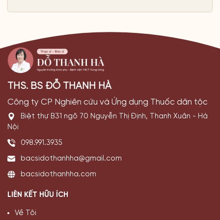
THS. BS ĐỖ THANH HÀ
Công ty CP Nghiên cứu và Ứng dụng Thuốc dân tộc
Biệt thự B31 ngõ 70 Nguyễn Thị Định, Thanh Xuân - Hà
Nội
098.991.3935
bacsidothanhha@gmail.com
bacsidothanhha.com
LIÊN KẾT HỮU ÍCH
Về Tôi