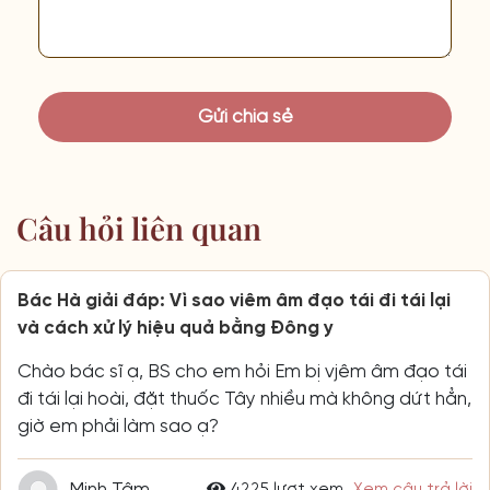
Câu hỏi liên quan
Bác Hà giải đáp: Vì sao viêm âm đạo tái đi tái lại
và cách xử lý hiệu quả bằng Đông y
Chào bác sĩ ạ, BS cho em hỏi Em bị vjêm âm đạo tái
đi tái lại hoài, đặt thuốc Tây nhiều mà không dứt hẳn,
giờ em phải làm sao ạ?
Minh Tâm