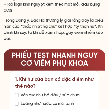
– Rối loạn kinh nguyệt kèm theo mệt mỏi, đau bụng
dưới
Trong Đông y, Bác Hà thường lý giải rằng đây là biểu
hiện của “thấp nhiệt hạ chú” kết hợp “tỳ thận hư”. Khi
chính khí suy, tà khí dễ xâm nhập, gây viêm nhiễm kéo
dài.
PHIẾU TEST NHANH NGUY
CƠ VIÊM PHỤ KHOA
1. Khí hư của bạn có đặc điểm như
thế nào?
Vón cục như bã đậu / sữa chua
Loãng như nước, có mùi tanh