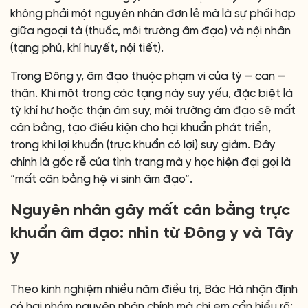
không phải một nguyên nhân đơn lẻ mà là sự phối hợp
giữa ngoại tà (thuốc, môi trường âm đạo) và nội nhân
(tạng phủ, khí huyết, nội tiết).
Trong Đông y, âm đạo thuộc phạm vi của tỳ – can –
thận. Khi một trong các tạng này suy yếu, đặc biệt là
tỳ khí hư hoặc thận âm suy, môi trường âm đạo sẽ mất
cân bằng, tạo điều kiện cho hại khuẩn phát triển,
trong khi lợi khuẩn (trực khuẩn có lợi) suy giảm. Đây
chính là gốc rễ của tình trạng mà y học hiện đại gọi là
“mất cân bằng hệ vi sinh âm đạo”.
Nguyên nhân gây mất cân bằng trực
khuẩn âm đạo: nhìn từ Đông y và Tây
y
Theo kinh nghiệm nhiều năm điều trị, Bác Hà nhận định
có hai nhóm nguyên nhân chính mà chị em cần hiểu rõ: