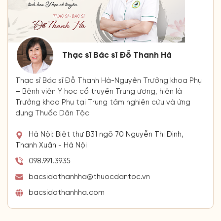
Thạc sĩ Bác sĩ Đỗ Thanh Hà
Thạc sĩ Bác sĩ Đỗ Thanh Hà-Nguyên Trưởng khoa Phụ
– Bệnh viện Y học cổ truyền Trung ương, hiện là
Trưởng khoa Phụ tại Trung tâm nghiên cứu và ứng
dụng Thuốc Dân Tộc
Hà Nội: Biệt thự B31 ngõ 70 Nguyễn Thị Định,
Thanh Xuân - Hà Nội
098.991.3935
bacsidothanhha@thuocdantoc.vn
bacsidothanhha.com