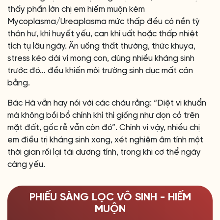
thấy phần lớn chị em hiếm muộn kèm
Mycoplasma/Ureaplasma mức thấp đều có nền tỳ
thận hư, khí huyết yếu, can khí uất hoặc thấp nhiệt
tích tụ lâu ngày. Ăn uống thất thường, thức khuya,
stress kéo dài vì mong con, dùng nhiều kháng sinh
trước đó… đều khiến môi trường sinh dục mất cân
bằng.
Bác Hà vẫn hay nói với các cháu rằng: “Diệt vi khuẩn
mà không bồi bổ chính khí thì giống như dọn cỏ trên
mặt đất, gốc rễ vẫn còn đó”. Chính vì vậy, nhiều chị
em điều trị kháng sinh xong, xét nghiệm âm tính một
thời gian rồi lại tái dương tính, trong khi cơ thể ngày
càng yếu.
PHIẾU SÀNG LỌC VÔ SINH - HIẾM
MUỘN