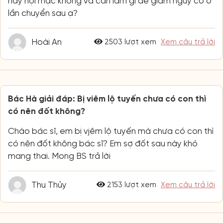
hay nội mạc không và cần làm gì để giảm nguy cơ ở
lần chuyển sau ạ?
Hoài An
2503 lượt xem
Xem câu trả lời
Bác Hà giải đáp: Bị viêm lộ tuyến chưa có con thì
có nên đốt không?
Chào bác sĩ, em bị vjêm lộ tuyến mà chưa có con thì
có nên đốt không bác sĩ? Em sợ đốt sau này khó
mang thai. Mong BS trả lời
Thu Thủy
2153 lượt xem
Xem câu trả lời