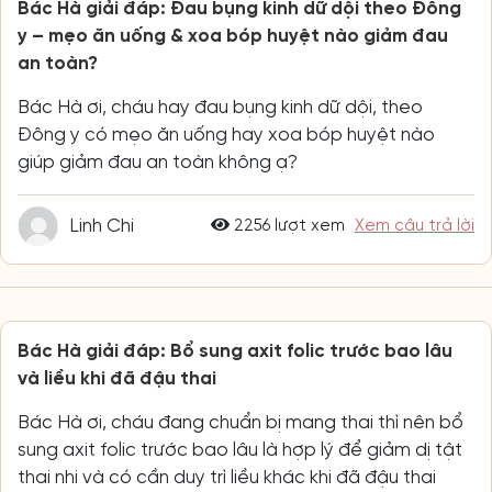
Bác Hà giải đáp: Đau bụng kinh dữ dội theo Đông
y – mẹo ăn uống & xoa bóp huyệt nào giảm đau
an toàn?
Bác Hà ơi, cháu hay đau bụng kinh dữ dội, theo
Đông y có mẹo ăn uống hay xoa bóp huyệt nào
giúp giảm đau an toàn không ạ?
Linh Chi
2256 lượt xem
Xem câu trả lời
Bác Hà giải đáp: Bổ sung axit folic trước bao lâu
và liều khi đã đậu thai
Bác Hà ơi, cháu đang chuẩn bị mang thai thì nên bổ
sung axit folic trước bao lâu là hợp lý để giảm dị tật
thai nhi và có cần duy trì liều khác khi đã đậu thai