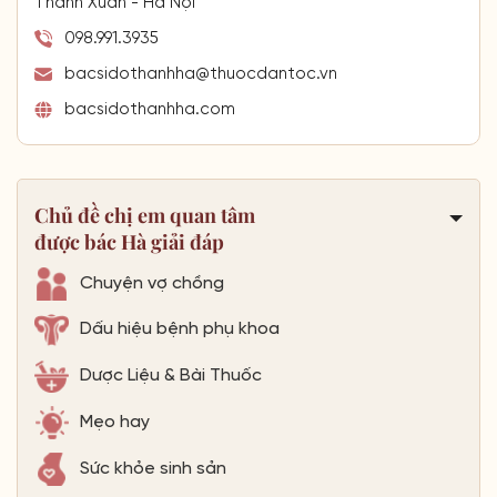
Thanh Xuân - Hà Nội
098.991.3935
bacsidothanhha@thuocdantoc.vn
bacsidothanhha.com
Chủ đề chị em quan tâm
được bác Hà giải đáp
Chuyện vợ chồng
Dấu hiệu bệnh phụ khoa
Dược Liệu & Bài Thuốc
Mẹo hay
Sức khỏe sinh sản