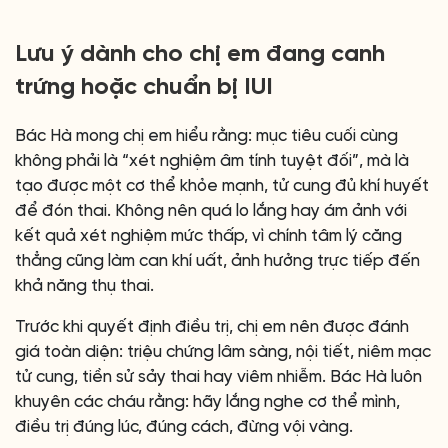
Lưu ý dành cho chị em đang canh
trứng hoặc chuẩn bị IUI
Bác Hà mong chị em hiểu rằng: mục tiêu cuối cùng
không phải là “xét nghiệm âm tính tuyệt đối”, mà là
tạo được một cơ thể khỏe mạnh, tử cung đủ khí huyết
để đón thai. Không nên quá lo lắng hay ám ảnh với
kết quả xét nghiệm mức thấp, vì chính tâm lý căng
thẳng cũng làm can khí uất, ảnh hưởng trực tiếp đến
khả năng thụ thai.
Trước khi quyết định điều trị, chị em nên được đánh
giá toàn diện: triệu chứng lâm sàng, nội tiết, niêm mạc
tử cung, tiền sử sảy thai hay viêm nhiễm. Bác Hà luôn
khuyên các cháu rằng: hãy lắng nghe cơ thể mình,
điều trị đúng lúc, đúng cách, đừng vội vàng.