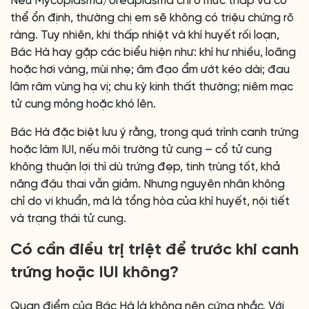
Nếu Mycoplasma/Ureaplasma chỉ ở mức thấp và cơ
thể ổn định, thường chị em sẽ không có triệu chứng rõ
ràng. Tuy nhiên, khi thấp nhiệt và khí huyết rối loạn,
Bác Hà hay gặp các biểu hiện như: khí hư nhiều, loãng
hoặc hơi vàng, mùi nhẹ; âm đạo ẩm ướt kéo dài; đau
lâm râm vùng hạ vị; chu kỳ kinh thất thường; niêm mạc
tử cung mỏng hoặc khó lên.
Bác Hà đặc biệt lưu ý rằng, trong quá trình canh trứng
hoặc làm IUI, nếu môi trường tử cung – cổ tử cung
không thuận lợi thì dù trứng đẹp, tinh trùng tốt, khả
năng đậu thai vẫn giảm. Nhưng nguyên nhân không
chỉ do vi khuẩn, mà là tổng hòa của khí huyết, nội tiết
và trạng thái tử cung.
Có cần điều trị triệt để trước khi canh
trứng hoặc IUI không?
Quan điểm của Bác Hà là không nên cứng nhắc. Với