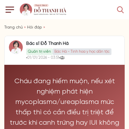
Trang chủ
»
Hỏi đáp
»
Bác sĩ Đỗ Thanh Hà
Quản trị viên
Bác Hà - Tinh hoa y học dân tộc
01/01/2026 - 03:51
Cháu đang hiếm muộn, nếu xét
nghiệm phát hiện
mycoplasma/ureaplasma mức
thấp thì có cần điều trị triệt để
trước khi canh trứng hay IUI không