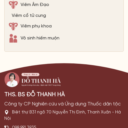
Viêm Âm Đạo
Viêm cổ tử cung
Viêm phụ khoa
Vô sinh hiếm muộn
THS. BS ĐỖ THANH HÀ
Công ty CP Nghiên cứu và Ứng dụng Thuốc dân tộc
Biệt thự B31 ngõ 70 Nguyễn Thị Định, Thanh Xuân - Hà
Nội
098.991.3935