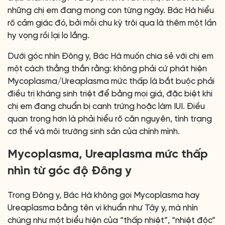
những chị em đang mong con từng ngày. Bác Hà hiểu
rõ cảm giác đó, bởi mỗi chu kỳ trôi qua là thêm một lần
hy vọng rồi lại lo lắng.
Dưới góc nhìn Đông y, Bác Hà muốn chia sẻ với chị em
một cách thẳng thắn rằng: không phải cứ phát hiện
Mycoplasma/Ureaplasma mức thấp là bắt buộc phải
điều trị kháng sinh triệt để bằng mọi giá, đặc biệt khi
chị em đang chuẩn bị canh trứng hoặc làm IUI. Điều
quan trọng hơn là phải hiểu rõ căn nguyên, tình trạng
cơ thể và môi trường sinh sản của chính mình.
Mycoplasma, Ureaplasma mức thấp
nhìn từ góc độ Đông y
Trong Đông y, Bác Hà không gọi Mycoplasma hay
Ureaplasma bằng tên vi khuẩn như Tây y, mà nhìn
chúng như một biểu hiện của “thấp nhiệt”, “nhiệt độc”