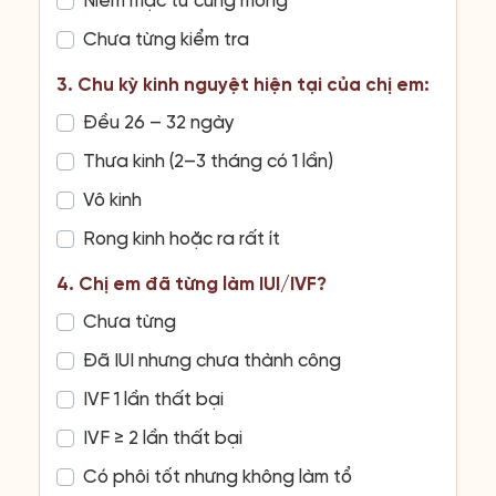
Niêm mạc tử cung mỏng
Chưa từng kiểm tra
3. Chu kỳ kinh nguyệt hiện tại của chị em:
Đều 26 – 32 ngày
Thưa kinh (2–3 tháng có 1 lần)
Vô kinh
Rong kinh hoặc ra rất ít
4. Chị em đã từng làm IUI/IVF?
Chưa từng
Đã IUI nhưng chưa thành công
IVF 1 lần thất bại
IVF ≥ 2 lần thất bại
Có phôi tốt nhưng không làm tổ