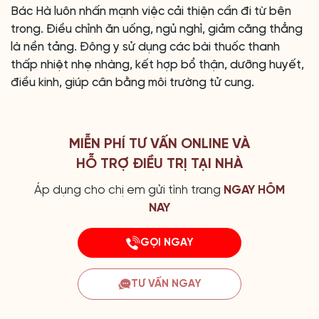
Bác Hà luôn nhấn mạnh việc cải thiện cần đi từ bên
trong. Điều chỉnh ăn uống, ngủ nghỉ, giảm căng thẳng
là nền tảng. Đông y sử dụng các bài thuốc thanh
thấp nhiệt nhẹ nhàng, kết hợp bổ thận, dưỡng huyết,
điều kinh, giúp cân bằng môi trường tử cung.
MIỄN PHÍ TƯ VẤN ONLINE VÀ
HỖ TRỢ ĐIỀU TRỊ TẠI NHÀ
Áp dụng cho chị em gửi tình trang
NGAY HÔM
NAY
GỌI NGAY
TƯ VẤN NGAY