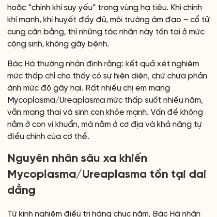
hoặc “chính khí suy yếu” trong vùng hạ tiêu. Khi chính
khí mạnh, khí huyết đầy đủ, môi trường âm đạo – cổ tử
cung cân bằng, thì những tác nhân này tồn tại ở mức
cộng sinh, không gây bệnh.
Bác Hà thường nhận định rằng: kết quả xét nghiệm
mức thấp chỉ cho thấy có sự hiện diện, chứ chưa phản
ánh mức độ gây hại. Rất nhiều chị em mang
Mycoplasma/Ureaplasma mức thấp suốt nhiều năm,
vẫn mang thai và sinh con khỏe mạnh. Vấn đề không
nằm ở con vi khuẩn, mà nằm ở cơ địa và khả năng tự
điều chỉnh của cơ thể.
Nguyên nhân sâu xa khiến
Mycoplasma/Ureaplasma tồn tại dai
dẳng
Từ kinh nghiệm điều trị hàng chục năm, Bác Hà nhận