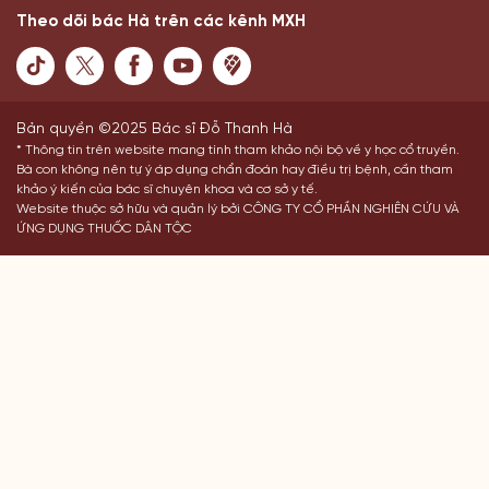
Theo dõi bác Hà trên các kênh MXH
Bản quyền ©2025 Bác sĩ Đỗ Thanh Hà
* Thông tin trên website mang tính tham khảo nội bộ về y học cổ truyền.
Bà con không nên tự ý áp dụng chẩn đoán hay điều trị bệnh, cần tham
khảo ý kiến của bác sĩ chuyên khoa và cơ sở y tế.
Website thuộc sở hữu và quản lý bởi CÔNG TY CỔ PHẦN NGHIÊN CỨU VÀ
ỨNG DỤNG THUỐC DÂN TỘC