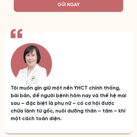
GỬI NGAY
Tôi muốn gìn giữ một nền YHCT chính thống,
bài bản, để người bệnh hôm nay và thế hệ mai
sau – đặc biệt là phụ nữ – có cơ hội được
chữa lành từ gốc, nuôi dưỡng thân – tâm – khí
một cách toàn diện.