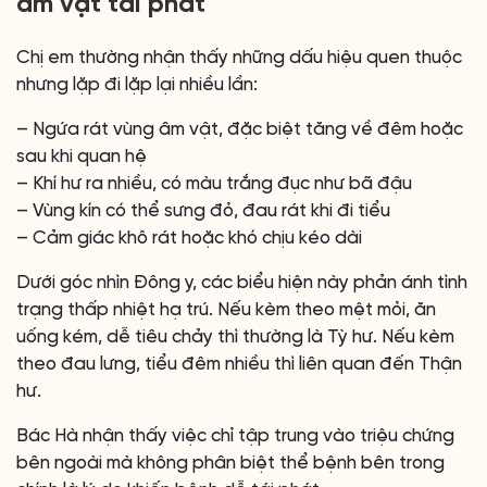
âm vật tái phát
Chị em thường nhận thấy những dấu hiệu quen thuộc
nhưng lặp đi lặp lại nhiều lần:
– Ngứa rát vùng âm vật, đặc biệt tăng về đêm hoặc
sau khi quan hệ
– Khí hư ra nhiều, có màu trắng đục như bã đậu
– Vùng kín có thể sưng đỏ, đau rát khi đi tiểu
– Cảm giác khô rát hoặc khó chịu kéo dài
Dưới góc nhìn Đông y, các biểu hiện này phản ánh tình
trạng thấp nhiệt hạ trú. Nếu kèm theo mệt mỏi, ăn
uống kém, dễ tiêu chảy thì thường là Tỳ hư. Nếu kèm
theo đau lưng, tiểu đêm nhiều thì liên quan đến Thận
hư.
Bác Hà nhận thấy việc chỉ tập trung vào triệu chứng
bên ngoài mà không phân biệt thể bệnh bên trong