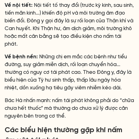
Về nội tiết:
Nội tiết tố thay đổi (trước kỳ kinh, sau sinh,
tiền mãn kinh…) khiến độ pH và môi trường âm đạo
biến đổi. Đông y gọi đây là sự rối loạn của Thận khí và
Can huyết. Khi Thận hư, âm dịch giảm, môi trường khô
hoặc mất cân bằng sẽ tạo điều kiện cho nấm tái
phát.
Về bệnh nền:
Những chị em mắc các bệnh như tiểu
đường, suy giảm miễn dịch, rối loạn chuyển hóa…
thường có nguy cơ tái phát cao. Theo Đông y, đây là
biểu hiện của Tỳ hư sinh thấp, thấp lâu ngày hóa
nhiệt, dồn xuống hạ tiêu gây viêm nhiễm kéo dài.
Bác Hà nhấn mạnh: nấm tái phát không phải do “chữa
chưa hết thuốc” mà thường do chưa xử lý được căn
nguyên bên trong cơ thể.
Các biểu hiện thường gặp khi nấm