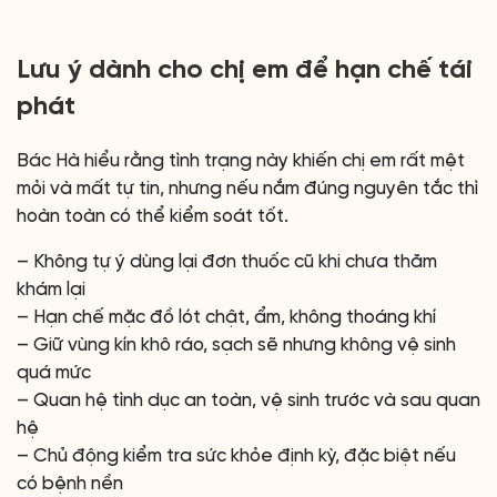
Lưu ý dành cho chị em để hạn chế tái
phát
Bác Hà hiểu rằng tình trạng này khiến chị em rất mệt
mỏi và mất tự tin, nhưng nếu nắm đúng nguyên tắc thì
hoàn toàn có thể kiểm soát tốt.
– Không tự ý dùng lại đơn thuốc cũ khi chưa thăm
khám lại
– Hạn chế mặc đồ lót chật, ẩm, không thoáng khí
– Giữ vùng kín khô ráo, sạch sẽ nhưng không vệ sinh
quá mức
– Quan hệ tình dục an toàn, vệ sinh trước và sau quan
hệ
– Chủ động kiểm tra sức khỏe định kỳ, đặc biệt nếu
có bệnh nền