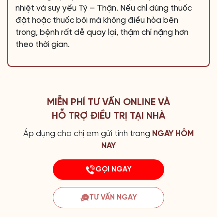
nhiệt và suy yếu Tỳ – Thận. Nếu chỉ dùng thuốc
đặt hoặc thuốc bôi mà không điều hòa bên
trong, bệnh rất dễ quay lại, thậm chí nặng hơn
theo thời gian.
MIỄN PHÍ TƯ VẤN ONLINE VÀ
HỖ TRỢ ĐIỀU TRỊ TẠI NHÀ
Áp dụng cho chị em gửi tình trang
NGAY HÔM
NAY
GỌI NGAY
TƯ VẤN NGAY