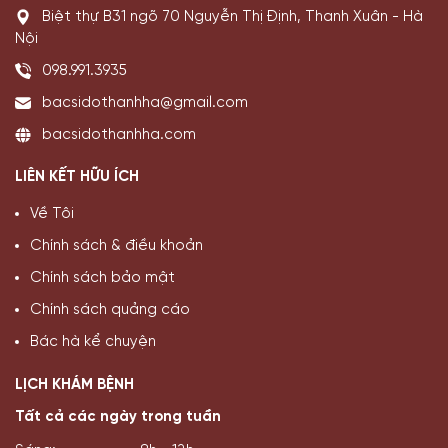
Biệt thự B31 ngõ 70 Nguyễn Thị Định, Thanh Xuân - Hà
Nội
098.991.3935
bacsidothanhha@gmail.com
bacsidothanhha.com
LIÊN KẾT HỮU ÍCH
Về Tôi
Chính sách & điều khoản
Chính sách bảo mật
Chính sách quảng cáo
Bác hà kể chuyện
LỊCH KHÁM BỆNH
Tất cả các ngày trong tuần