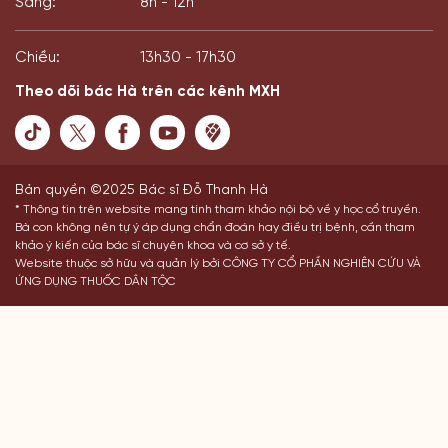
Sáng:
8h - 12h
Chiều:
13h30 - 17h30
Theo dõi bác Hà trên các kênh MXH
Bản quyền ©2025 Bác sĩ Đỗ Thanh Hà
* Thông tin trên website mang tính tham khảo nội bộ về y học cổ truyền.
Bà con không nên tự ý áp dụng chẩn đoán hay điều trị bệnh, cần tham
khảo ý kiến của bác sĩ chuyên khoa và cơ sở y tế.
Website thuộc sở hữu và quản lý bởi CÔNG TY CỔ PHẦN NGHIÊN CỨU VÀ
ỨNG DỤNG THUỐC DÂN TỘC