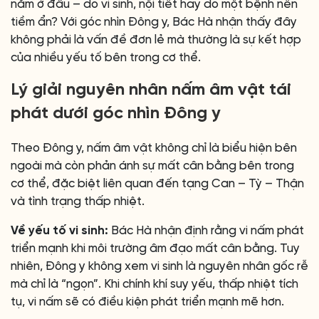
nằm ở đâu – do vi sinh, nội tiết hay do một bệnh nền
tiềm ẩn? Với góc nhìn Đông y, Bác Hà nhận thấy đây
không phải là vấn đề đơn lẻ mà thường là sự kết hợp
của nhiều yếu tố bên trong cơ thể.
Lý giải nguyên nhân nấm âm vật tái
phát dưới góc nhìn Đông y
Theo Đông y, nấm âm vật không chỉ là biểu hiện bên
ngoài mà còn phản ánh sự mất cân bằng bên trong
cơ thể, đặc biệt liên quan đến tạng Can – Tỳ – Thận
và tình trạng thấp nhiệt.
Về yếu tố vi sinh:
Bác Hà nhận định rằng vi nấm phát
triển mạnh khi môi trường âm đạo mất cân bằng. Tuy
nhiên, Đông y không xem vi sinh là nguyên nhân gốc rễ
mà chỉ là “ngọn”. Khi chính khí suy yếu, thấp nhiệt tích
tụ, vi nấm sẽ có điều kiện phát triển mạnh mẽ hơn.