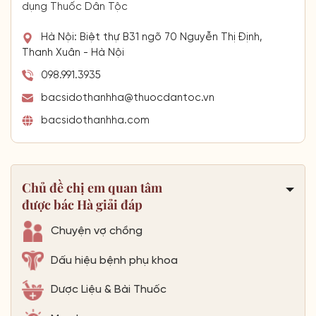
dụng Thuốc Dân Tộc
Hà Nội: Biệt thự B31 ngõ 70 Nguyễn Thị Định,
Thanh Xuân - Hà Nội
098.991.3935
bacsidothanhha@thuocdantoc.vn
bacsidothanhha.com
Chủ đề chị em quan tâm
được bác Hà giải đáp
Chuyện vợ chồng
Dấu hiệu bệnh phụ khoa
Dược Liệu & Bài Thuốc