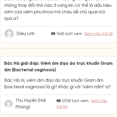
những thay đổi nhỏ nào ở vùng kín có thể là dấu hiệu
sớm của viêm phụ khoa mà cháu dễ chủ quan bỏ
qua ạ?
Diệu Linh
1465 lượt xem
Xem câu trả lời
Bác Hà giải đáp: Viêm âm đạo do trực khuẩn Gram
âm (Bacterial vaginosis)
Bác Hà ơi, viêm âm đạo do trực khuẩn Gram âm
(bacterial vaginosis) là gì? Khác gì với “viêm nấm” ạ?
Thu Huyền (Hải
2938 lượt xem
Xem câu
Phòng)
trả lời