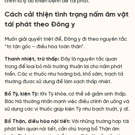
chính là lý do khiến bệnh dễ tái phát.
Cách cải thiện tình trạng nấm âm vật
tái phát theo Đông y
Muốn giải quyết triệt để, Đông y đi theo nguyên tắc
“trị tận gốc – điều hòa toàn thân”.
Thanh nhiệt, trừ thấp:
Đây là nguyên tắc quan
trọng để loại bỏ môi trường thuận lợi cho nấm phát
triển. Các vị thuốc như hoàng bá, khổ sâm, trạch tả
thường được sử dụng để làm sạch thấp nhiệt.
Bổ Tỳ, kiện Tỳ:
Khi Tỳ khỏe, cơ thể sẽ giảm sinh thấp.
Bác Hà thường nhấn mạnh việc điều chỉnh ăn uống và
sử dụng các vị thuốc giúp kiện Tỳ như bạch truật, ý dĩ.
Bổ Thận, điều hòa nội tiết:
Với những trường hợp tái
phát liên quan nội tiết, cần chú trọng bổ Thận âm