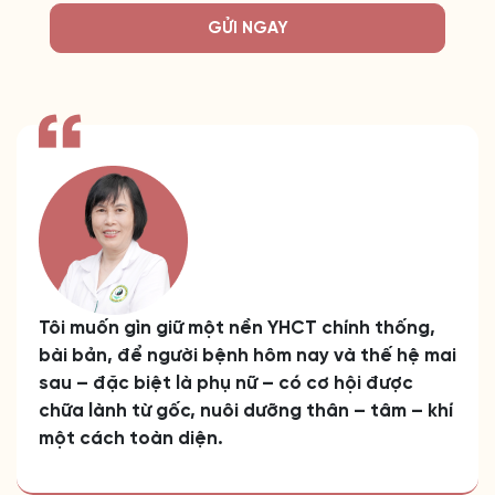
GỬI NGAY
Tôi muốn gìn giữ một nền YHCT chính thống,
bài bản, để người bệnh hôm nay và thế hệ mai
sau – đặc biệt là phụ nữ – có cơ hội được
chữa lành từ gốc, nuôi dưỡng thân – tâm – khí
một cách toàn diện.