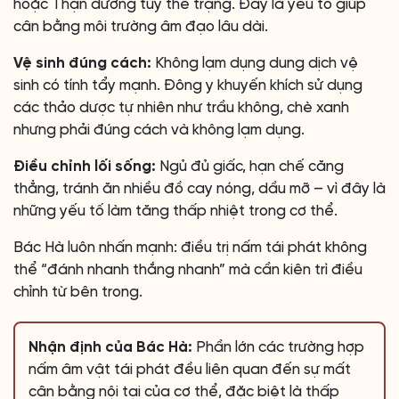
hoặc Thận dương tùy thể trạng. Đây là yếu tố giúp
cân bằng môi trường âm đạo lâu dài.
Vệ sinh đúng cách:
Không lạm dụng dung dịch vệ
sinh có tính tẩy mạnh. Đông y khuyến khích sử dụng
các thảo dược tự nhiên như trầu không, chè xanh
nhưng phải đúng cách và không lạm dụng.
Điều chỉnh lối sống:
Ngủ đủ giấc, hạn chế căng
thẳng, tránh ăn nhiều đồ cay nóng, dầu mỡ – vì đây là
những yếu tố làm tăng thấp nhiệt trong cơ thể.
Bác Hà luôn nhấn mạnh: điều trị nấm tái phát không
thể “đánh nhanh thắng nhanh” mà cần kiên trì điều
chỉnh từ bên trong.
Nhận định của Bác Hà:
Phần lớn các trường hợp
nấm âm vật tái phát đều liên quan đến sự mất
cân bằng nội tại của cơ thể, đặc biệt là thấp