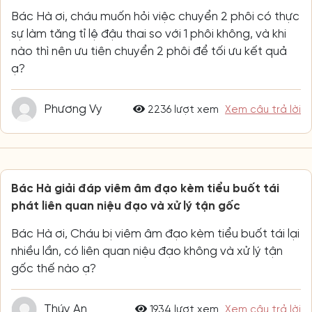
Bác Hà ơi, cháu muốn hỏi việc chuyển 2 phôi có thực
sự làm tăng tỉ lệ đậu thai so với 1 phôi không, và khi
nào thì nên ưu tiên chuyển 2 phôi để tối ưu kết quả
ạ?
Phương Vy
2236 lượt xem
Xem câu trả lời
Bác Hà giải đáp viêm âm đạo kèm tiểu buốt tái
phát liên quan niệu đạo và xử lý tận gốc
Bác Hà ơi, Cháu bị viêm âm đạo kèm tiểu buốt tái lại
nhiều lần, có liên quan niệu đạo không và xử lý tận
gốc thế nào ạ?
Thúy An
1934 lượt xem
Xem câu trả lời