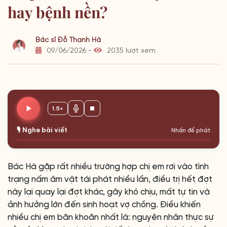
hay bệnh nền?
Bác sĩ Đỗ Thanh Hà
09/06/2026 -
2035 lượt xem
1.5×
🎙️ Nghe bài viết
Nhấn để phát
Bác Hà gặp rất nhiều trường hợp chị em rơi vào tình
trạng nấm âm vật tái phát nhiều lần, điều trị hết đợt
này lại quay lại đợt khác, gây khó chịu, mất tự tin và
ảnh hưởng lớn đến sinh hoạt vợ chồng. Điều khiến
nhiều chị em băn khoăn nhất là: nguyên nhân thực sự