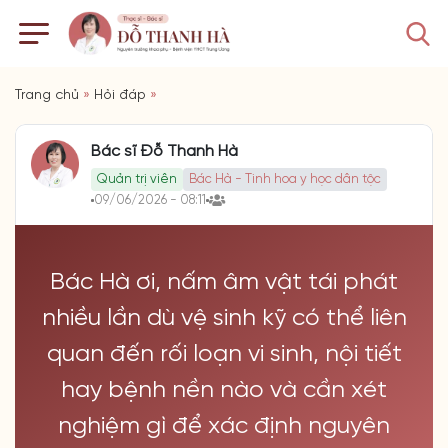
Trang chủ
»
Hỏi đáp
»
Bác sĩ Đỗ Thanh Hà
Quản trị viên
Bác Hà - Tinh hoa y học dân tộc
09/06/2026 - 08:11
Bác Hà ơi, nấm âm vật tái phát
nhiều lần dù vệ sinh kỹ có thể liên
quan đến rối loạn vi sinh, nội tiết
hay bệnh nền nào và cần xét
nghiệm gì để xác định nguyên