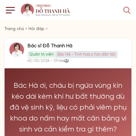
Trang chủ
»
Hỏi đáp
»
Bác sĩ Đỗ Thanh Hà
Quản trị viên
Bác Hà - Tinh hoa y học dân tộc
12/05/2026 - 09:44
Bác Hà ơi, cháu bị ngứa vùng kín
kéo dài kèm khí hư bất thường dù
đã vệ sinh kỹ, liệu có phải viêm phụ
khoa do nấm hay mất cân bằng vi
sinh và cần kiểm tra gì thêm?