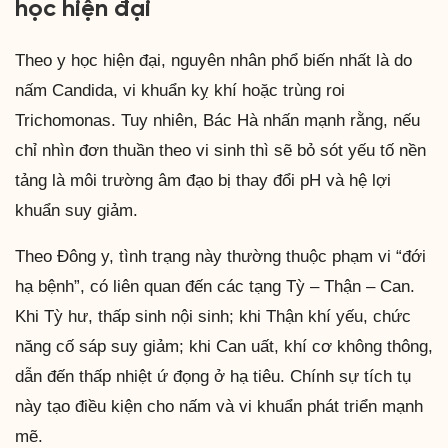
học hiện đại
Theo y học hiện đại, nguyên nhân phổ biến nhất là do
nấm Candida, vi khuẩn kỵ khí hoặc trùng roi
Trichomonas. Tuy nhiên, Bác Hà nhấn mạnh rằng, nếu
chỉ nhìn đơn thuần theo vi sinh thì sẽ bỏ sót yếu tố nền
tảng là môi trường âm đạo bị thay đổi pH và hệ lợi
khuẩn suy giảm.
Theo Đông y, tình trạng này thường thuộc phạm vi “đới
hạ bệnh”, có liên quan đến các tạng Tỳ – Thận – Can.
Khi Tỳ hư, thấp sinh nội sinh; khi Thận khí yếu, chức
năng cố sáp suy giảm; khi Can uất, khí cơ không thông,
dẫn đến thấp nhiệt ứ đọng ở hạ tiêu. Chính sự tích tụ
này tạo điều kiện cho nấm và vi khuẩn phát triển mạnh
mẽ.