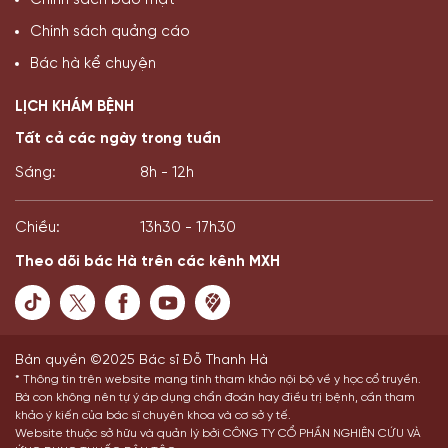
Chính sách bảo mật
Chính sách quảng cáo
Bác hà kể chuyện
LỊCH KHÁM BỆNH
Tất cả các ngày trong tuần
Sáng:
8h - 12h
Chiều:
13h30 - 17h30
Theo dõi bác Hà trên các kênh MXH
Bản quyền ©2025 Bác sĩ Đỗ Thanh Hà
* Thông tin trên website mang tính tham khảo nội bộ về y học cổ truyền.
Bà con không nên tự ý áp dụng chẩn đoán hay điều trị bệnh, cần tham
khảo ý kiến của bác sĩ chuyên khoa và cơ sở y tế.
Website thuộc sở hữu và quản lý bởi CÔNG TY CỔ PHẦN NGHIÊN CỨU VÀ