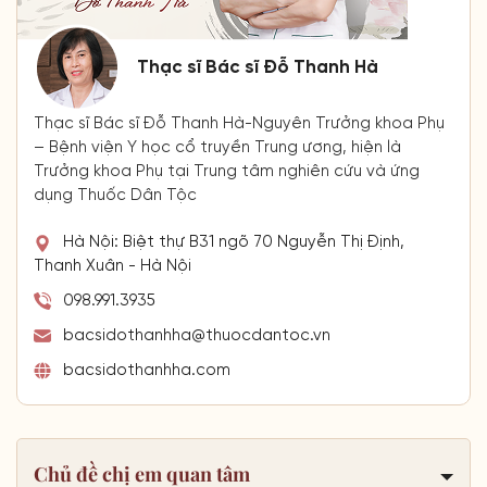
Thạc sĩ Bác sĩ Đỗ Thanh Hà
Thạc sĩ Bác sĩ Đỗ Thanh Hà-Nguyên Trưởng khoa Phụ
– Bệnh viện Y học cổ truyền Trung ương, hiện là
Trưởng khoa Phụ tại Trung tâm nghiên cứu và ứng
dụng Thuốc Dân Tộc
Hà Nội: Biệt thự B31 ngõ 70 Nguyễn Thị Định,
Thanh Xuân - Hà Nội
098.991.3935
bacsidothanhha@thuocdantoc.vn
bacsidothanhha.com
Chủ đề chị em quan tâm