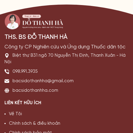
THS. BS ĐỖ THANH HÀ
Công ty CP Nghiên cứu và Ứng dụng Thuốc dân tộc
Biệt thự B31 ngõ 70 Nguyễn Thị Định, Thanh Xuân - Hà
Nội
098.991.3935
bacsidothanhha@gmail.com
bacsidothanhha.com
LIÊN KẾT HỮU ÍCH
Về Tôi
Chính sách & điều khoản