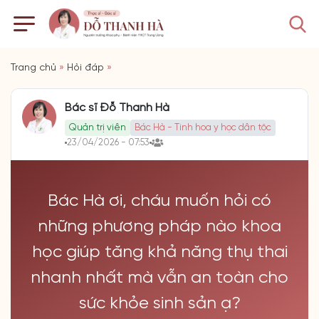
Trang chủ
»
Hỏi đáp
»
Bác sĩ Đỗ Thanh Hà
Quản trị viên
Bác Hà - Tinh hoa y học dân tộc
23/04/2026 - 07:53
Bác Hà ơi, cháu muốn hỏi có
những phương pháp nào khoa
học giúp tăng khả năng thụ thai
nhanh nhất mà vẫn an toàn cho
sức khỏe sinh sản ạ?