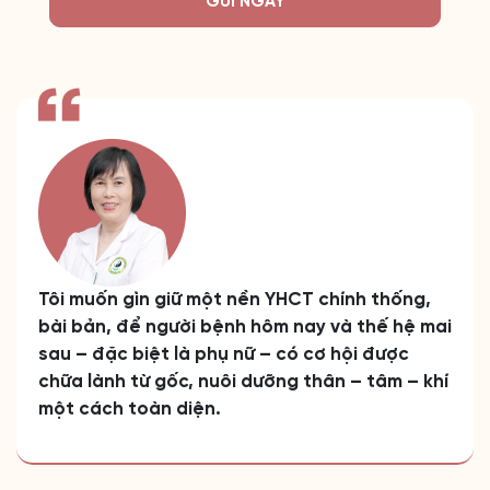
GỬI NGAY
Tôi muốn gìn giữ một nền YHCT chính thống,
bài bản, để người bệnh hôm nay và thế hệ mai
sau – đặc biệt là phụ nữ – có cơ hội được
chữa lành từ gốc, nuôi dưỡng thân – tâm – khí
một cách toàn diện.