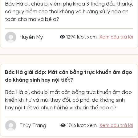
Bác Hà ơi, cháu bị viêm phụ khoa 3 tháng đầu thai kỳ,
có nguy hiểm cho thai không và hướng xử lý nào an
toàn cho mẹ và bé ạ?
Huyền My
1294 lượt xem
Xem câu trả lời
Bác Hà giải đáp: Mất cân bằng trực khuẩn âm đạo
do kháng sinh hay nội tiết?
Bác Hà ơi, cháu bị mất cân bằng trực khuẩn âm đạo
khiến khí hư và mùi thay đổi, có phải do kháng sinh
hay nội tiết và phục hồi hệ vi khuẩn thế nào ạ?
Thùy Trang
1746 lượt xem
Xem câu trả lời