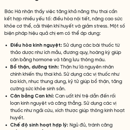
Bác Hà nhận thấy việc tăng khả năng thụ thai cần
kết hợp nhiều yếu tố: điều hòa nội tiết, nâng cao sức
khỏe cơ thể, cải thiện khí huyết và giảm stress. Một số
biện pháp hiệu quả chị em có thể áp dụng:
Điều hòa kinh nguyệt:
Sử dụng các bài thuốc từ
thảo dược như ích mẫu, đương quy, hoàng kỳ giúp
cân bằng hormone và tăng lưu thông máu.
Bổ thận, dưỡng tinh:
Thận hư là nguyên nhân
chính khiến thụ thai khó. Sử dụng các vị thuốc như
ba kích, nhục thung dung, kỷ tử giúp bổ thận, tăng
cường sức khỏe sinh sản.
Cân bằng Can khí:
Can uất khí trệ dẫn đến rối
loạn kinh nguyệt và căng thẳng. Sử dụng các vị
thuốc như ngải cứu, xích thược giúp thông kinh hoạt
huyết.
Chế độ sinh hoạt hợp lý:
Ngủ đủ, tránh căng