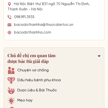
Hà Nội: Biệt thự B31 ngõ 70 Nguyễn Thị Định,
Thanh Xuân - Hà Nội
098.991.3935
bacsidothanhha@thuocdantoc.vn
bacsidothanhha.com
Chủ đề chị em quan tâm
được bác Hà giải đáp
Chuyện vợ chồng
Dấu hiệu bệnh phụ khoa
Dược Liệu & Bài Thuốc
Mẹo hay