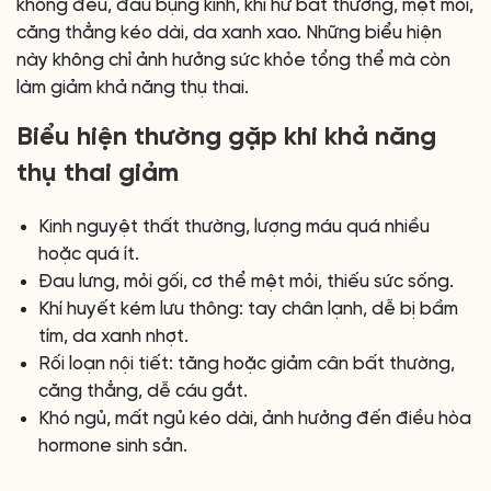
không đều, đau bụng kinh, khí hư bất thường, mệt mỏi,
căng thẳng kéo dài, da xanh xao. Những biểu hiện
này không chỉ ảnh hưởng sức khỏe tổng thể mà còn
làm giảm khả năng thụ thai.
Biểu hiện thường gặp khi khả năng
thụ thai giảm
Kinh nguyệt thất thường, lượng máu quá nhiều
hoặc quá ít.
Đau lưng, mỏi gối, cơ thể mệt mỏi, thiếu sức sống.
Khí huyết kém lưu thông: tay chân lạnh, dễ bị bầm
tím, da xanh nhợt.
Rối loạn nội tiết: tăng hoặc giảm cân bất thường,
căng thẳng, dễ cáu gắt.
Khó ngủ, mất ngủ kéo dài, ảnh hưởng đến điều hòa
hormone sinh sản.