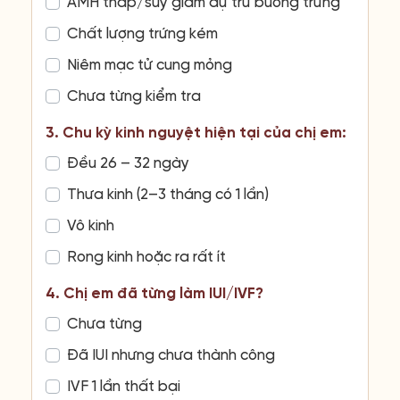
AMH thấp/suy giảm dự trữ buồng trứng
Chất lượng trứng kém
Niêm mạc tử cung mỏng
Chưa từng kiểm tra
3. Chu kỳ kinh nguyệt hiện tại của chị em:
Đều 26 – 32 ngày
Thưa kinh (2–3 tháng có 1 lần)
Vô kinh
Rong kinh hoặc ra rất ít
4. Chị em đã từng làm IUI/IVF?
Chưa từng
Đã IUI nhưng chưa thành công
IVF 1 lần thất bại