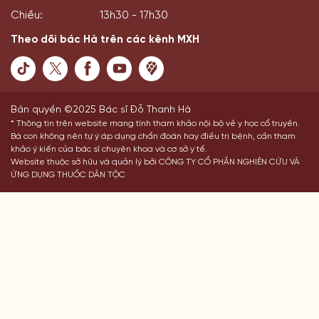
Chiều:
13h30 - 17h30
Theo dõi bác Hà trên các kênh MXH
Bản quyền ©2025 Bác sĩ Đỗ Thanh Hà
* Thông tin trên website mang tính tham khảo nội bộ về y học cổ truyền.
Bà con không nên tự ý áp dụng chẩn đoán hay điều trị bệnh, cần tham
khảo ý kiến của bác sĩ chuyên khoa và cơ sở y tế.
Website thuộc sở hữu và quản lý bởi CÔNG TY CỔ PHẦN NGHIÊN CỨU VÀ
ỨNG DỤNG THUỐC DÂN TỘC