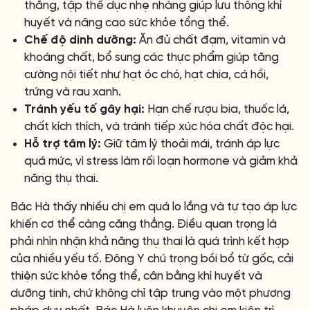
thẳng, tập thể dục nhẹ nhàng giúp lưu thông khí
huyết và nâng cao sức khỏe tổng thể.
Chế độ dinh dưỡng:
Ăn đủ chất đạm, vitamin và
khoáng chất, bổ sung các thực phẩm giúp tăng
cường nội tiết như hạt óc chó, hạt chia, cá hồi,
trứng và rau xanh.
Tránh yếu tố gây hại:
Hạn chế rượu bia, thuốc lá,
chất kích thích, và tránh tiếp xúc hóa chất độc hại.
Hỗ trợ tâm lý:
Giữ tâm lý thoải mái, tránh áp lực
quá mức, vì stress làm rối loạn hormone và giảm khả
năng thụ thai.
Bác Hà thấy nhiều chị em quá lo lắng và tự tạo áp lực
khiến cơ thể càng căng thẳng. Điều quan trọng là
phải nhìn nhận khả năng thụ thai là quá trình kết hợp
của nhiều yếu tố. Đông Y chú trọng bồi bổ từ gốc, cải
thiện sức khỏe tổng thể, cân bằng khí huyết và
dưỡng tinh, chứ không chỉ tập trung vào một phương