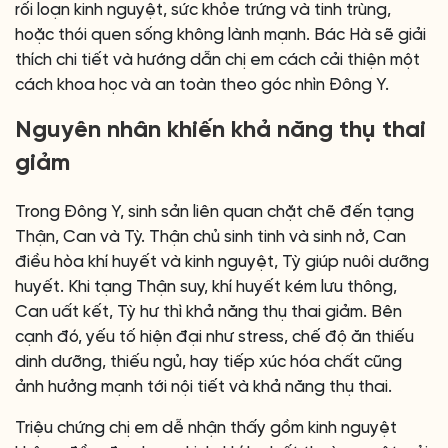
rối loạn kinh nguyệt, sức khỏe trứng và tinh trùng,
hoặc thói quen sống không lành mạnh. Bác Hà sẽ giải
thích chi tiết và hướng dẫn chị em cách cải thiện một
cách khoa học và an toàn theo góc nhìn Đông Y.
Nguyên nhân khiến khả năng thụ thai
giảm
Trong Đông Y, sinh sản liên quan chặt chẽ đến tạng
Thận, Can và Tỳ. Thận chủ sinh tinh và sinh nở, Can
điều hòa khí huyết và kinh nguyệt, Tỳ giúp nuôi dưỡng
huyết. Khi tạng Thận suy, khí huyết kém lưu thông,
Can uất kết, Tỳ hư thì khả năng thụ thai giảm. Bên
cạnh đó, yếu tố hiện đại như stress, chế độ ăn thiếu
dinh dưỡng, thiếu ngủ, hay tiếp xúc hóa chất cũng
ảnh hưởng mạnh tới nội tiết và khả năng thụ thai.
Triệu chứng chị em dễ nhận thấy gồm kinh nguyệt