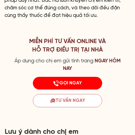
pháp duy nhất. Bác Hà luôn khuyên chị em kiên trì,
chăm sóc cơ thể đúng cách, và theo dõi đều đặn
cùng thầy thuốc để đạt hiệu quả tối ưu.
MIỄN PHÍ TƯ VẤN ONLINE VÀ
HỖ TRỢ ĐIỀU TRỊ TẠI NHÀ
Áp dụng cho chị em gửi tình trang
NGAY HÔM
NAY
GỌI NGAY
TƯ VẤN NGAY
Lưu ý dành cho chị em