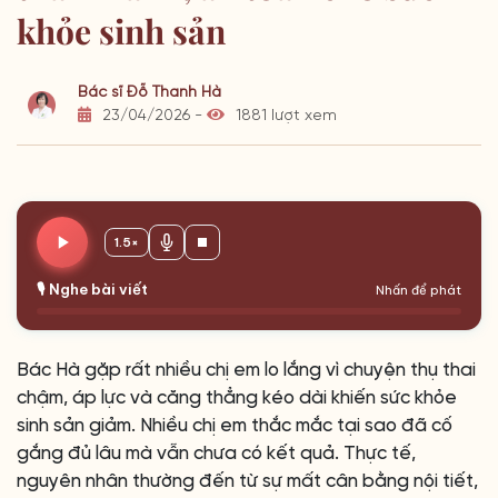
khỏe sinh sản
Bác sĩ Đỗ Thanh Hà
23/04/2026 -
1881 lượt xem
1.5×
🎙️ Nghe bài viết
Nhấn để phát
Bác Hà gặp rất nhiều chị em lo lắng vì chuyện thụ thai
chậm, áp lực và căng thẳng kéo dài khiến sức khỏe
sinh sản giảm. Nhiều chị em thắc mắc tại sao đã cố
gắng đủ lâu mà vẫn chưa có kết quả. Thực tế,
nguyên nhân thường đến từ sự mất cân bằng nội tiết,