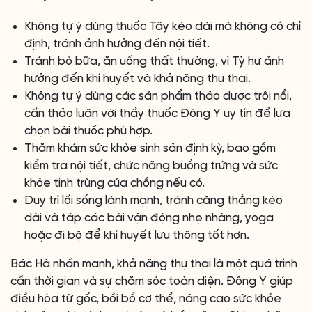
Không tự ý dùng thuốc Tây kéo dài mà không có chỉ
định, tránh ảnh hưởng đến nội tiết.
Tránh bỏ bữa, ăn uống thất thường, vì Tỳ hư ảnh
hưởng đến khí huyết và khả năng thụ thai.
Không tự ý dùng các sản phẩm thảo dược trôi nổi,
cần thảo luận với thầy thuốc Đông Y uy tín để lựa
chọn bài thuốc phù hợp.
Thăm khám sức khỏe sinh sản định kỳ, bao gồm
kiểm tra nội tiết, chức năng buồng trứng và sức
khỏe tinh trùng của chồng nếu có.
Duy trì lối sống lành mạnh, tránh căng thẳng kéo
dài và tập các bài vận động nhẹ nhàng, yoga
hoặc đi bộ để khí huyết lưu thông tốt hơn.
Bác Hà nhấn mạnh, khả năng thụ thai là một quá trình
cần thời gian và sự chăm sóc toàn diện. Đông Y giúp
điều hòa từ gốc, bồi bổ cơ thể, nâng cao sức khỏe