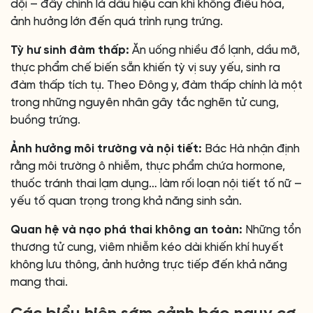
dội – đây chính là dấu hiệu can khí không điều hòa,
ảnh hưởng lớn đến quá trình rụng trứng.
Tỳ hư sinh đàm thấp:
Ăn uống nhiều đồ lạnh, dầu mỡ,
thực phẩm chế biến sẵn khiến tỳ vị suy yếu, sinh ra
đàm thấp tích tụ. Theo Đông y, đàm thấp chính là một
trong những nguyên nhân gây tắc nghẽn tử cung,
buồng trứng.
Ảnh hưởng môi trường và nội tiết:
Bác Hà nhận định
rằng môi trường ô nhiễm, thực phẩm chứa hormone,
thuốc tránh thai lạm dụng… làm rối loạn nội tiết tố nữ –
yếu tố quan trọng trong khả năng sinh sản.
Quan hệ và nạo phá thai không an toàn:
Những tổn
thương tử cung, viêm nhiễm kéo dài khiến khí huyết
không lưu thông, ảnh hưởng trực tiếp đến khả năng
mang thai.