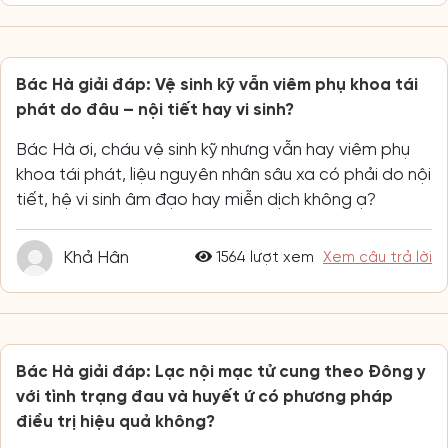
Bác Hà giải đáp: Vệ sinh kỹ vẫn viêm phụ khoa tái
phát do đâu – nội tiết hay vi sinh?
Bác Hà ơi, cháu vệ sinh kỹ nhưng vẫn hay viêm phụ
khoa tái phát, liệu nguyên nhân sâu xa có phải do nội
tiết, hệ vi sinh âm đạo hay miễn dịch không ạ?
Khả Hân
1564 lượt xem
Xem câu trả lời
Bác Hà giải đáp: Lạc nội mạc tử cung theo Đông y
với tình trạng đau và huyết ứ có phương pháp
điều trị hiệu quả không?