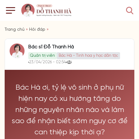
Trang chủ
»
Hỏi đáp
»
Bác sĩ Đỗ Thanh Hà
Quản trị viên
Bác Hà - Tinh hoa y học dân tộc
23/04/2026 - 02:54
Bác Hà ơi, tỷ lệ vô sinh ở phụ nữ
hiện nay có xu hướng tăng do
những nguyên nhân nào và làm
sao để nhận biết sớm nguy cơ để
can thiệp kịp thời ạ?