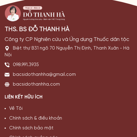
THS. BS ĐỖ THANH HÀ
Công ty CP Nghiên cứu và Ứng dụng Thuốc dân tộc
Biệt thự B31 ngõ 70 Nguyễn Thị Định, Thanh Xuân - Hà
Nội
098.991.3935
bacsidothanhha@gmail.com
bacsidothanhha.com
LIÊN KẾT HỮU ÍCH
Về Tôi
Chính sách & điều khoản
Chính sách bảo mật