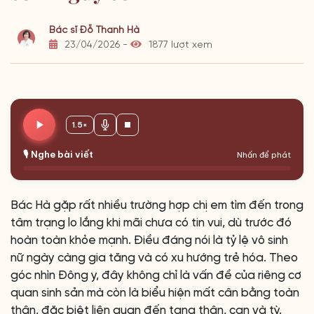
Bác sĩ Đỗ Thanh Hà
23/04/2026 -
1877 lượt xem
1.5×
🎙️ Nghe bài viết
Nhấn để phát
Bác Hà gặp rất nhiều trường hợp chị em tìm đến trong
tâm trạng lo lắng khi mãi chưa có tin vui, dù trước đó
hoàn toàn khỏe mạnh. Điều đáng nói là tỷ lệ vô sinh
nữ ngày càng gia tăng và có xu hướng trẻ hóa. Theo
góc nhìn Đông y, đây không chỉ là vấn đề của riêng cơ
quan sinh sản mà còn là biểu hiện mất cân bằng toàn
thân, đặc biệt liên quan đến tạng thận, can và tỳ.