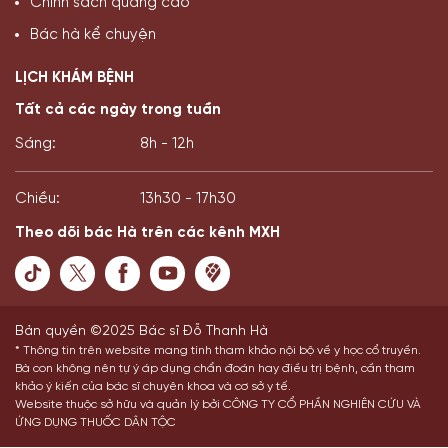
Chính sách quảng cáo
Bác hà kể chuyện
LỊCH KHÁM BỆNH
Tất cả các ngày trong tuần
Sáng:
8h - 12h
Chiều:
13h30 - 17h30
Theo dõi bác Hà trên các kênh MXH
Bản quyền ©2025 Bác sĩ Đỗ Thanh Hà
* Thông tin trên website mang tính tham khảo nội bộ về y học cổ truyền.
Bà con không nên tự ý áp dụng chẩn đoán hay điều trị bệnh, cần tham
khảo ý kiến của bác sĩ chuyên khoa và cơ sở y tế.
Website thuộc sở hữu và quản lý bởi CÔNG TY CỔ PHẦN NGHIÊN CỨU VÀ
ỨNG DỤNG THUỐC DÂN TỘC