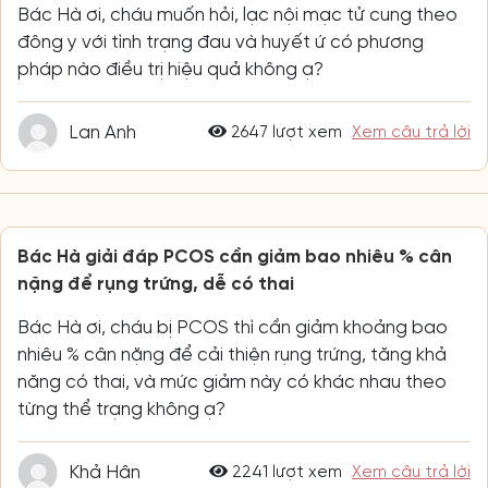
Bác Hà ơi, cháu muốn hỏi, lạc nội mạc tử cung theo
đông y với tình trạng đau và huyết ứ có phương
pháp nào điều trị hiệu quả không ạ?
Lan Anh
2647 lượt xem
Xem câu trả lời
Bác Hà giải đáp PCOS cần giảm bao nhiêu % cân
nặng để rụng trứng, dễ có thai
Bác Hà ơi, cháu bị PCOS thì cần giảm khoảng bao
nhiêu % cân nặng để cải thiện rụng trứng, tăng khả
năng có thai, và mức giảm này có khác nhau theo
từng thể trạng không ạ?
Khả Hân
2241 lượt xem
Xem câu trả lời