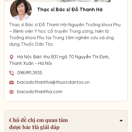
Thạc sĩ Bác sĩ Đỗ Thanh Hà
Thạc sĩ Bác sĩ Đỗ Thanh Hà-Nguyên Trưởng khoa Phụ
– Bệnh viện Y học cổ truyền Trung ương, hiện là
Trưởng khoa Phụ tại Trung tâm nghiên cứu và ứng
dụng Thuốc Dân Tộc
Hà Nội: Biệt thự B31 ngõ 70 Nguyễn Thị Định,
Thanh Xuân - Hà Nội
098.991.3935
bacsidothanhha@thuocdantoc.vn
bacsidothanhha.com
Chủ đề chị em quan tâm
được bác Hà giải đáp