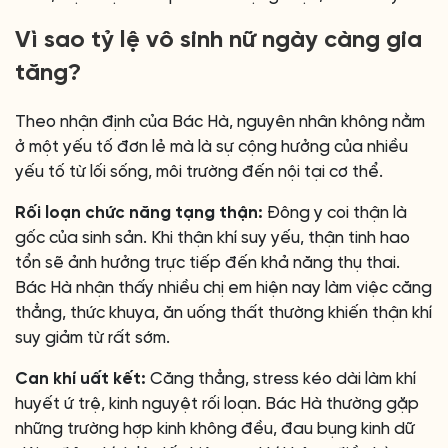
Vì sao tỷ lệ vô sinh nữ ngày càng gia
tăng?
Theo nhận định của Bác Hà, nguyên nhân không nằm
ở một yếu tố đơn lẻ mà là sự cộng hưởng của nhiều
yếu tố từ lối sống, môi trường đến nội tại cơ thể.
Rối loạn chức năng tạng thận:
Đông y coi thận là
gốc của sinh sản. Khi thận khí suy yếu, thận tinh hao
tổn sẽ ảnh hưởng trực tiếp đến khả năng thụ thai.
Bác Hà nhận thấy nhiều chị em hiện nay làm việc căng
thẳng, thức khuya, ăn uống thất thường khiến thận khí
suy giảm từ rất sớm.
Can khí uất kết:
Căng thẳng, stress kéo dài làm khí
huyết ứ trệ, kinh nguyệt rối loạn. Bác Hà thường gặp
những trường hợp kinh không đều, đau bụng kinh dữ