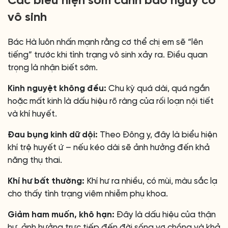
Các biểu hiện sớm cảnh báo nguy cơ
vô sinh
Bác Hà luôn nhấn mạnh rằng cơ thể chị em sẽ “lên
tiếng” trước khi tình trạng vô sinh xảy ra. Điều quan
trọng là nhận biết sớm.
Kinh nguyệt không đều:
Chu kỳ quá dài, quá ngắn
hoặc mất kinh là dấu hiệu rõ ràng của rối loạn nội tiết
và khí huyết.
Đau bụng kinh dữ dội:
Theo Đông y, đây là biểu hiện
khí trệ huyết ứ – nếu kéo dài sẽ ảnh hưởng đến khả
năng thụ thai.
Khí hư bất thường:
Khí hư ra nhiều, có mùi, màu sắc lạ
cho thấy tình trạng viêm nhiễm phụ khoa.
Giảm ham muốn, khô hạn:
Đây là dấu hiệu của thận
hư, ảnh hưởng trực tiếp đến đời sống vợ chồng và khả