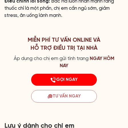
Điều chỉnh lối sống:
Bác Hà luôn nhấn mạnh rằng
thuốc chỉ là một phần, chị em cần ngủ sớm, giảm
stress, ăn uống lành mạnh.
MIỄN PHÍ TƯ VẤN ONLINE VÀ
HỖ TRỢ ĐIỀU TRỊ TẠI NHÀ
Áp dụng cho chị em gửi tình trang
NGAY HÔM
NAY
GỌI NGAY
TƯ VẤN NGAY
Lưu ý dành cho chị em