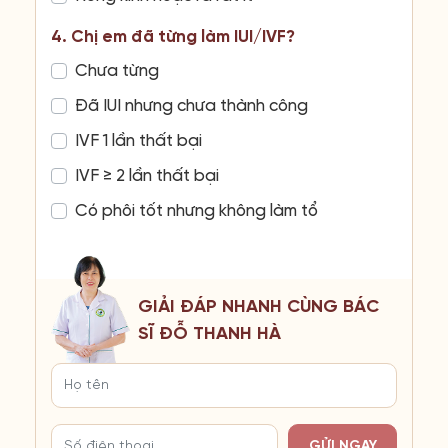
4. Chị em đã từng làm IUI/IVF?
Chưa từng
Đã IUI nhưng chưa thành công
IVF 1 lần thất bại
IVF ≥ 2 lần thất bại
Có phôi tốt nhưng không làm tổ
GIẢI ĐÁP NHANH CÙNG BÁC
SĨ ĐỖ THANH HÀ
GỬI NGAY