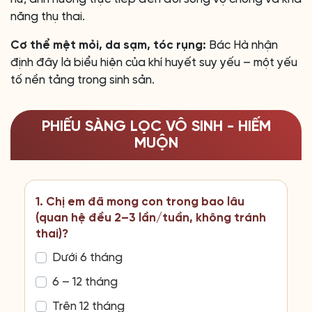
năng thụ thai.
Cơ thể mệt mỏi, da sạm, tóc rụng:
Bác Hà nhận
định đây là biểu hiện của khí huyết suy yếu – một yếu
tố nền tảng trong sinh sản.
PHIẾU SÀNG LỌC VÔ SINH - HIẾM
MUỘN
1. Chị em đã mong con trong bao lâu
(quan hệ đều 2–3 lần/tuần, không tránh
thai)?
Dưới 6 tháng
6 – 12 tháng
Trên 12 tháng