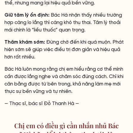
thể, nhưng mang lại hiệu quả bền vững.
Giữ tâm lý ổn định:
Bác Hà nhận thấy nhiều trường
hợp càng lo lắng thì càng khó thụ thai. Tâm lý thoải
mái chính là “liều thuốc” quan trọng.
Thăm khám sớm:
Đừng chờ đến khi quá muộn. Phát
hiện sớm sẽ giúp việc điều trị đơn giản và hiệu quả
hơn rất nhiều.
Bác Hà luôn mong rằng chị em hiểu rằng cơ thể mình
cần được lắng nghe và chăm sóc đúng cách. Chỉ khi
cân bằng được từ bên trong, khả năng làm mẹ mới
thực sự bền vững và tự nhiên.
— Thạc sĩ, bác sĩ Đỗ Thanh Hà —
Chị em có điều gì cần nhắn nhủ Bác