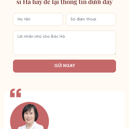
sĩ Hà hãy để lại thông tin dưới đây
GỬI NGAY