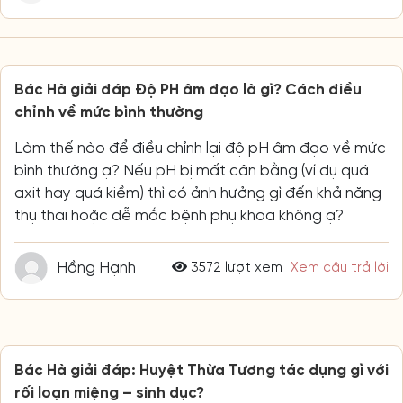
Bác Hà giải đáp Độ PH âm đạo là gì? Cách điều
chỉnh về mức bình thường
Làm thế nào để điều chỉnh lại độ pH âm đạo về mức
bình thường ạ? Nếu pH bị mất cân bằng (ví dụ quá
axit hay quá kiềm) thì có ảnh hưởng gì đến khả năng
thụ thai hoặc dễ mắc bệnh phụ khoa không ạ?
Hồng Hạnh
3572 lượt xem
Xem câu trả lời
Bác Hà giải đáp: Huyệt Thừa Tương tác dụng gì với
rối loạn miệng – sinh dục?