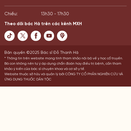
Chiều:
13h30 - 17h30
Theo dõi bác Hà trên các kênh MXH
Bản quyền ©2025 Bác sĩ Đỗ Thanh Hà
* Thông tin trên website mang tính tham khảo nội bộ về y học cổ truyền.
Bà con không nên tự ý áp dụng chẩn đoán hay điều trị bệnh, cần tham
khảo ý kiến của bác sĩ chuyên khoa và cơ sở y tế.
Website thuộc sở hữu và quản lý bởi CÔNG TY CỔ PHẦN NGHIÊN CỨU VÀ
ỨNG DỤNG THUỐC DÂN TỘC