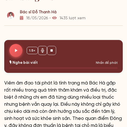
Bác sĩ Đỗ Thanh Hà
18/05/2026 -
1435 lượt xem
1.5×
🎙️ Nghe bài viết
Nhấn để phát
Viêm âm đạo tái phát là tình trạng mà Bác Hà gặp
rất nhiều trong quá trình thăm khám và điều trị, đặc
biệt ở những chị em đã từng dùng nhiều loại thuốc
nhưng bệnh vẫn quay lại. Điều này không chỉ gây khó
chịu kéo dài mà còn ảnh hưởng sâu sắc đến tâm lý,
sinh hoạt và sức khỏe sinh sản. Theo quan điểm Đông
y, đây không đơn thuần là bệnh tại chỗ mà là biểu