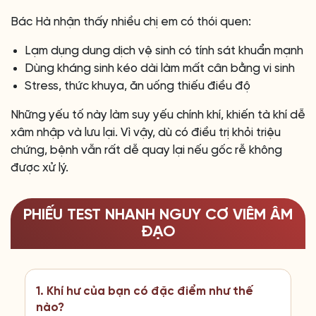
Bác Hà nhận thấy nhiều chị em có thói quen:
Lạm dụng dung dịch vệ sinh có tính sát khuẩn mạnh
Dùng kháng sinh kéo dài làm mất cân bằng vi sinh
Stress, thức khuya, ăn uống thiếu điều độ
Những yếu tố này làm suy yếu chính khí, khiến tà khí dễ
xâm nhập và lưu lại. Vì vậy, dù có điều trị khỏi triệu
chứng, bệnh vẫn rất dễ quay lại nếu gốc rễ không
được xử lý.
PHIẾU TEST NHANH NGUY CƠ VIÊM ÂM
ĐẠO
1. Khí hư của bạn có đặc điểm như thế
nào?