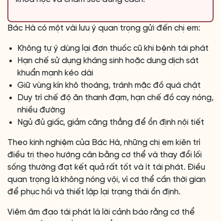
Bác Hà có một vài lưu ý quan trọng gửi đến chị em:
Không tự ý dùng lại đơn thuốc cũ khi bệnh tái phát
Hạn chế sử dụng kháng sinh hoặc dung dịch sát
khuẩn mạnh kéo dài
Giữ vùng kín khô thoáng, tránh mặc đồ quá chật
Duy trì chế độ ăn thanh đạm, hạn chế đồ cay nóng,
nhiều đường
Ngủ đủ giấc, giảm căng thẳng để ổn định nội tiết
Theo kinh nghiệm của Bác Hà, những chị em kiên trì
điều trị theo hướng cân bằng cơ thể và thay đổi lối
sống thường đạt kết quả rất tốt và ít tái phát. Điều
quan trọng là không nóng vội, vì cơ thể cần thời gian
để phục hồi và thiết lập lại trạng thái ổn định.
Viêm âm đạo tái phát là lời cảnh báo rằng cơ thể