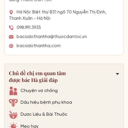
Hà Nội: Biệt thự B31 ngõ 70 Nguyễn Thị Định,
Thanh Xuân - Hà Nội
098.991.3935
bacsidothanhha@thuocdantoc.vn
bacsidothanhha.com
Chủ đề chị em quan tâm
được bác Hà giải đáp
Chuyện vợ chồng
Dấu hiệu bệnh phụ khoa
Dược Liệu & Bài Thuốc
Mẹo hay