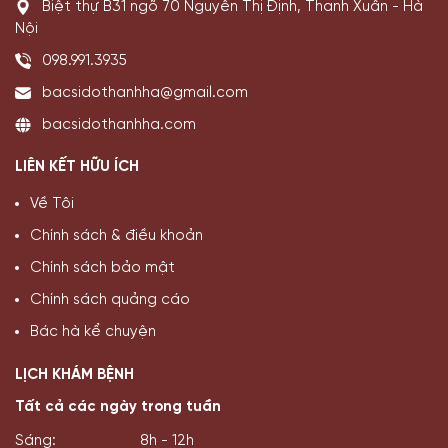
Biệt thự B31 ngõ 70 Nguyễn Thị Định, Thanh Xuân - Hà
Nội
098.991.3935
bacsidothanhha@gmail.com
bacsidothanhha.com
LIÊN KẾT HỮU ÍCH
Về Tôi
Chính sách & điều khoản
Chính sách bảo mật
Chính sách quảng cáo
Bác hà kể chuyện
LỊCH KHÁM BỆNH
Tất cả các ngày trong tuần
Sáng:
8h - 12h