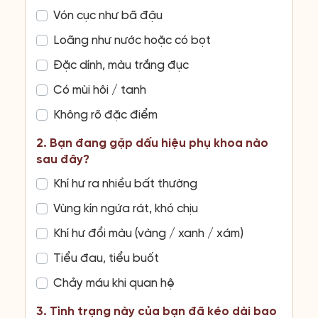
Vón cục như bã đậu
Loãng như nước hoặc có bọt
Đặc dính, màu trắng đục
Có mùi hôi / tanh
Không rõ đặc điểm
2. Bạn đang gặp dấu hiệu phụ khoa nào
sau đây?
Khí hư ra nhiều bất thường
Vùng kín ngứa rát, khó chịu
Khí hư đổi màu (vàng / xanh / xám)
Tiểu đau, tiểu buốt
Chảy máu khi quan hệ
3. Tình trạng này của bạn đã kéo dài bao