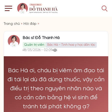
Trang chủ
»
Hỏi đáp
»
Bác sĩ Đỗ Thanh Hà
Quản trị viên
Bác Hà - Tinh hoa y học dân tộc
18/05/2026 - 02:09
Bác Hà ơi, cháu bị viêm âm đạo tái
đi tái lại dù đã dùng thuốc, vậy cần
điều trị theo nguyên nhân nào và
có cần cân bằng hệ vi sinh để
tránh tái phát không ạ?