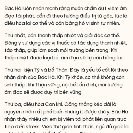
Bác Hà luôn nhấn mạnh rằng muốn chấm dứt viêm âm
đạo tái phát, cần đi theo hướng điều trị từ gốc, tức là
điều hòa lại cơ thể và cân bằng hệ vi sinh tự nhiên.
Thứ nhất, cần thanh thấp nhiệt và giải độc cơ thể.
Đông y sử dụng các vị thuốc có tác dụng thanh nhiệt,
táo thấp, giúp làm sạch môi trường bên trong. Khi
thấp nhiệt được loại bỏ, âm đạo sẽ tự cân bằng lại.
Thứ hai, kiện Tỳ và bổ Thận. Đây là yếu tố cốt lõi theo
nhận định của Bác Hà. Khi Tỳ khỏe, cơ thể không còn
sinh thấp; khi Thận vững, nội tiết ổn định, môi trường
âm đạo sẽ được duy trì bền vững.
Thứ ba, điều hòa Can khí. Căng thẳng kéo dài là
nguyên nhân rất phổ biến nhưng ít được chú ý. Bác Hà
nhận thấy nhiều chị em bị viêm tái phát liên quan trực
tiếp đến stress. Việc thư giãn tinh thần, ngủ đủ giấc là