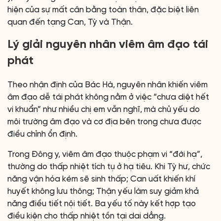
hiện của sự mất cân bằng toàn thân, đặc biệt liên
quan đến tạng Can, Tỳ và Thận.
Lý giải nguyên nhân viêm âm đạo tái
phát
Theo nhận định của Bác Hà, nguyên nhân khiến viêm
âm đạo dễ tái phát không nằm ở việc “chưa diệt hết
vi khuẩn” như nhiều chị em vẫn nghĩ, mà chủ yếu do
môi trường âm đạo và cơ địa bên trong chưa được
điều chỉnh ổn định.
Trong Đông y, viêm âm đạo thuộc phạm vi “đới hạ”,
thường do thấp nhiệt tích tụ ở hạ tiêu. Khi Tỳ hư, chức
năng vận hóa kém sẽ sinh thấp; Can uất khiến khí
huyết không lưu thông; Thận yếu làm suy giảm khả
năng điều tiết nội tiết. Ba yếu tố này kết hợp tạo
điều kiện cho thấp nhiệt tồn tại dai dẳng.