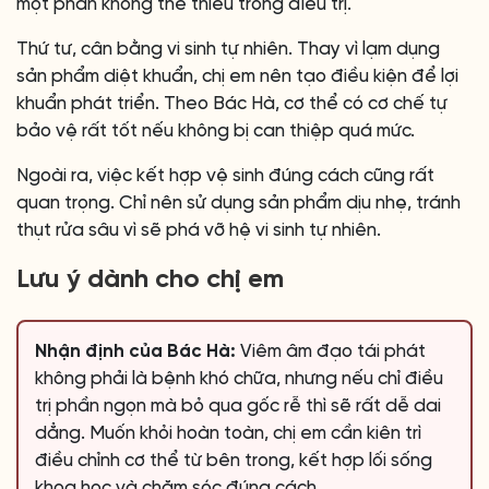
một phần không thể thiếu trong điều trị.
Thứ tư, cân bằng vi sinh tự nhiên. Thay vì lạm dụng
sản phẩm diệt khuẩn, chị em nên tạo điều kiện để lợi
khuẩn phát triển. Theo Bác Hà, cơ thể có cơ chế tự
bảo vệ rất tốt nếu không bị can thiệp quá mức.
Ngoài ra, việc kết hợp vệ sinh đúng cách cũng rất
quan trọng. Chỉ nên sử dụng sản phẩm dịu nhẹ, tránh
thụt rửa sâu vì sẽ phá vỡ hệ vi sinh tự nhiên.
Lưu ý dành cho chị em
Nhận định của Bác Hà:
Viêm âm đạo tái phát
không phải là bệnh khó chữa, nhưng nếu chỉ điều
trị phần ngọn mà bỏ qua gốc rễ thì sẽ rất dễ dai
dẳng. Muốn khỏi hoàn toàn, chị em cần kiên trì
điều chỉnh cơ thể từ bên trong, kết hợp lối sống
khoa học và chăm sóc đúng cách.