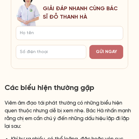
GIẢI ĐÁP NHANH CÙNG BÁC
SĨ ĐỖ THANH HÀ
GỬI NGAY
Các biểu hiện thường gặp
Viêm âm đạo tái phát thường có những biểu hiện
quen thuộc nhưng dễ bị xem nhẹ. Bác Hà nhấn mạnh
rằng chị em cần chú ý đến những dấu hiệu lặp đi lặp
lại sau:
Khí hư ra nhiều, có thể loãng, đặc hoặc vón cục