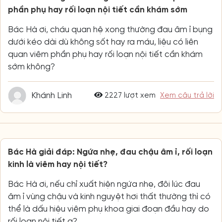
phần phụ hay rối loạn nội tiết cần khám sớm
Bác Hà ơi, cháu quan hệ xong thường đau âm ỉ bụng
dưới kéo dài dù không sốt hay ra máu, liệu có liên
quan viêm phần phụ hay rối loạn nội tiết cần khám
sớm không?
Khánh Linh
2227 lượt xem
Xem câu trả lời
Bác Hà giải đáp: Ngứa nhẹ, đau chậu âm ỉ, rối loạn
kinh là viêm hay nội tiết?
Bác Hà ơi, nếu chỉ xuất hiện ngứa nhẹ, đôi lúc đau
âm ỉ vùng chậu và kinh nguyệt hơi thất thường thì có
thể là dấu hiệu viêm phụ khoa giai đoạn đầu hay do
rối loạn nội tiết ạ?