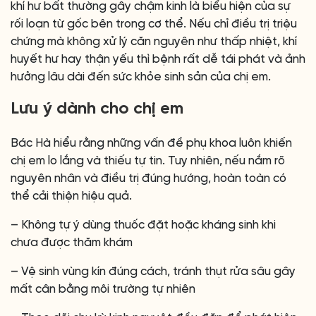
khí hư bất thường gây chậm kinh là biểu hiện của sự
rối loạn từ gốc bên trong cơ thể. Nếu chỉ điều trị triệu
chứng mà không xử lý căn nguyên như thấp nhiệt, khí
huyết hư hay thận yếu thì bệnh rất dễ tái phát và ảnh
hưởng lâu dài đến sức khỏe sinh sản của chị em.
Lưu ý dành cho chị em
Bác Hà hiểu rằng những vấn đề phụ khoa luôn khiến
chị em lo lắng và thiếu tự tin. Tuy nhiên, nếu nắm rõ
nguyên nhân và điều trị đúng hướng, hoàn toàn có
thể cải thiện hiệu quả.
– Không tự ý dùng thuốc đặt hoặc kháng sinh khi
chưa được thăm khám
– Vệ sinh vùng kín đúng cách, tránh thụt rửa sâu gây
mất cân bằng môi trường tự nhiên