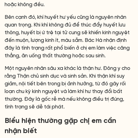
hoặc không đều.
Bên cạnh đó, khí huyết hư yếu cũng là nguyên nhân
quan trọng. Khi khí không đủ để thúc đẩy huyết lưu
thông, huyết bị ứ trệ tại tử cung sẽ khiến kinh nguyệt
đến muộn, lượng kinh ít, màu sẫm. Bác Hà nhận định
đây là tình trạng rất phổ biến ở chị em làm việc căng
thẳng, ăn uống thất thường hoặc sau sinh.
Một nguyên nhân sâu xa khác là thận hư. Đông y cho
rằng Thận chủ sinh dục và sinh sản. Khi thận khí suy
giảm, nội tiết bên trong bị ảnh hưởng, từ đó gây rối
loạn chu kỳ kinh nguyệt và làm khí hư thay đổi bất
thường. Đây là gốc rễ mà nếu không điều trị đúng,
tình trạng sẽ dễ tái phát.
Biểu hiện thường gặp chị em cần
nhận biết