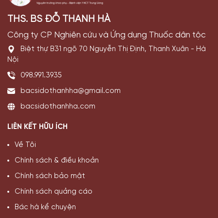
THS. BS ĐỖ THANH HÀ
Công ty CP Nghiên cứu và Ứng dụng Thuốc dân tộc
Biệt thự B31 ngõ 70 Nguyễn Thị Định, Thanh Xuân - Hà
Nội
098.991.3935
bacsidothanhha@gmail.com
bacsidothanhha.com
LIÊN KẾT HỮU ÍCH
Về Tôi
Chính sách & điều khoản
Chính sách bảo mật
Chính sách quảng cáo
Bác hà kể chuyện