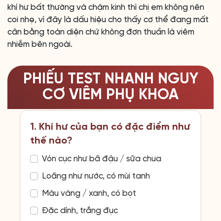
khí hư bất thường và chậm kinh thì chị em không nên
coi nhẹ, vì đây là dấu hiệu cho thấy cơ thể đang mất
cân bằng toàn diện chứ không đơn thuần là viêm
nhiễm bên ngoài.
PHIẾU TEST NHANH NGUY
CƠ VIÊM PHỤ KHOA
1. Khí hư của bạn có đặc điểm như
thế nào?
Vón cục như bã đậu / sữa chua
Loãng như nước, có mùi tanh
Màu vàng / xanh, có bọt
Đặc dính, trắng đục