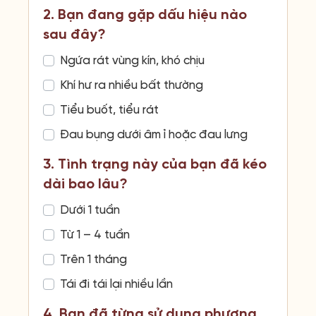
2. Bạn đang gặp dấu hiệu nào
sau đây?
Ngứa rát vùng kín, khó chịu
Khí hư ra nhiều bất thường
Tiểu buốt, tiểu rát
Đau bụng dưới âm ỉ hoặc đau lưng
3. Tình trạng này của bạn đã kéo
dài bao lâu?
Dưới 1 tuần
Từ 1 – 4 tuần
Trên 1 tháng
Tái đi tái lại nhiều lần
4. Bạn đã từng sử dụng phương