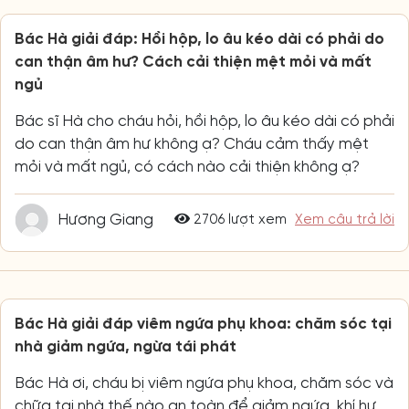
Bác Hà giải đáp: Hồi hộp, lo âu kéo dài có phải do
can thận âm hư? Cách cải thiện mệt mỏi và mất
ngủ
Bác sĩ Hà cho cháu hỏi, hồi hộp, lo âu kéo dài có phải
do can thận âm hư không ạ? Cháu cảm thấy mệt
mỏi và mất ngủ, có cách nào cải thiện không ạ?
Hương Giang
2706 lượt xem
Xem câu trả lời
Bác Hà giải đáp viêm ngứa phụ khoa: chăm sóc tại
nhà giảm ngứa, ngừa tái phát
Bác Hà ơi, cháu bị viêm ngứa phụ khoa, chăm sóc và
chữa tại nhà thế nào an toàn để giảm ngứa, khí hư