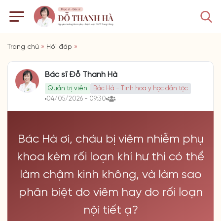
Trang chủ
»
Hỏi đáp
»
Bác sĩ Đỗ Thanh Hà
Quản trị viên
Bác Hà - Tinh hoa y học dân tộc
04/05/2026 - 09:30
Bác Hà ơi, cháu bị viêm nhiễm phụ
khoa kèm rối loạn khí hư thì có thể
làm chậm kinh không, và làm sao
phân biệt do viêm hay do rối loạn
nội tiết ạ?