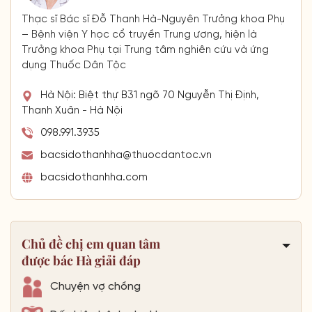
Thạc sĩ Bác sĩ Đỗ Thanh Hà-Nguyên Trưởng khoa Phụ
– Bệnh viện Y học cổ truyền Trung ương, hiện là
Trưởng khoa Phụ tại Trung tâm nghiên cứu và ứng
dụng Thuốc Dân Tộc
Hà Nội: Biệt thự B31 ngõ 70 Nguyễn Thị Định,
Thanh Xuân - Hà Nội
098.991.3935
bacsidothanhha@thuocdantoc.vn
bacsidothanhha.com
Chủ đề chị em quan tâm
được bác Hà giải đáp
Chuyện vợ chồng