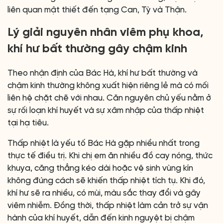
liên quan mật thiết đến tạng Can, Tỳ và Thận.
Lý giải nguyên nhân viêm phụ khoa,
khí hư bất thường gây chậm kinh
Theo nhận định của Bác Hà, khí hư bất thường và
chậm kinh thường không xuất hiện riêng lẻ mà có mối
liên hệ chặt chẽ với nhau. Căn nguyên chủ yếu nằm ở
sự rối loạn khí huyết và sự xâm nhập của thấp nhiệt
tại hạ tiêu.
Thấp nhiệt là yếu tố Bác Hà gặp nhiều nhất trong
thực tế điều trị. Khi chị em ăn nhiều đồ cay nóng, thức
khuya, căng thẳng kéo dài hoặc vệ sinh vùng kín
không đúng cách sẽ khiến thấp nhiệt tích tụ. Khi đó,
khí hư sẽ ra nhiều, có mùi, màu sắc thay đổi và gây
viêm nhiễm. Đồng thời, thấp nhiệt làm cản trở sự vận
hành của khí huyết, dẫn đến kinh nguyệt bị chậm