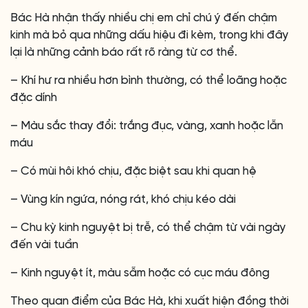
Bác Hà nhận thấy nhiều chị em chỉ chú ý đến chậm
kinh mà bỏ qua những dấu hiệu đi kèm, trong khi đây
lại là những cảnh báo rất rõ ràng từ cơ thể.
– Khí hư ra nhiều hơn bình thường, có thể loãng hoặc
đặc dính
– Màu sắc thay đổi: trắng đục, vàng, xanh hoặc lẫn
máu
– Có mùi hôi khó chịu, đặc biệt sau khi quan hệ
– Vùng kín ngứa, nóng rát, khó chịu kéo dài
– Chu kỳ kinh nguyệt bị trễ, có thể chậm từ vài ngày
đến vài tuần
– Kinh nguyệt ít, màu sẫm hoặc có cục máu đông
Theo quan điểm của Bác Hà, khi xuất hiện đồng thời