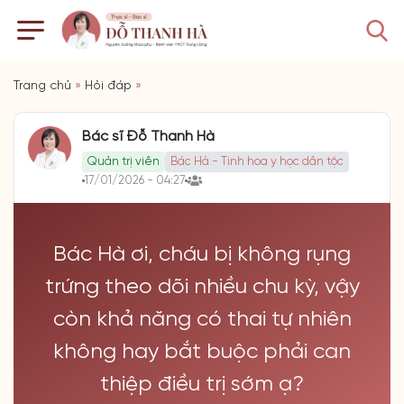
Trang chủ
»
Hỏi đáp
»
Bác sĩ Đỗ Thanh Hà
Quản trị viên
Bác Hà - Tinh hoa y học dân tộc
17/01/2026 - 04:27
Bác Hà ơi, cháu bị không rụng
trứng theo dõi nhiều chu kỳ, vậy
còn khả năng có thai tự nhiên
không hay bắt buộc phải can
thiệp điều trị sớm ạ?