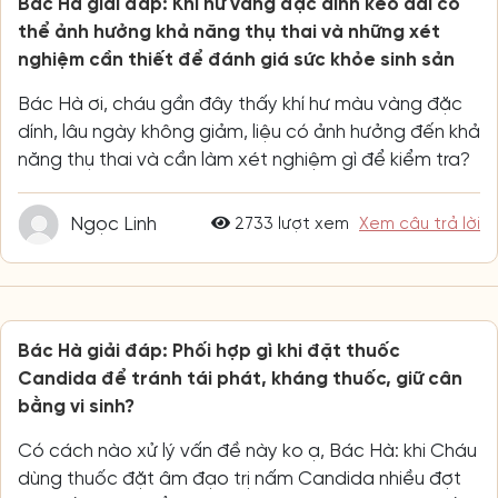
Bác Hà giải đáp: Khí hư vàng đặc dính kéo dài có
thể ảnh hưởng khả năng thụ thai và những xét
nghiệm cần thiết để đánh giá sức khỏe sinh sản
Bác Hà ơi, cháu gần đây thấy khí hư màu vàng đặc
dính, lâu ngày không giảm, liệu có ảnh hưởng đến khả
năng thụ thai và cần làm xét nghiệm gì để kiểm tra?
Ngọc Linh
2733 lượt xem
Xem câu trả lời
Bác Hà giải đáp: Phối hợp gì khi đặt thuốc
Candida để tránh tái phát, kháng thuốc, giữ cân
bằng vi sinh?
Có cách nào xử lý vấn đề này ko ạ, Bác Hà: khi Cháu
dùng thuốc đặt âm đạo trị nấm Candida nhiều đợt