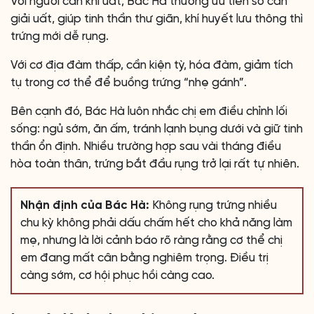
Với người can khí uất, Bác Hà thường ưu tiên sơ can
giải uất, giúp tinh thần thư giãn, khí huyết lưu thông thì
trứng mới dễ rụng.
Với cơ địa đàm thấp, cần kiện tỳ, hóa đàm, giảm tích
tụ trong cơ thể để buồng trứng “nhẹ gánh”.
Bên cạnh đó, Bác Hà luôn nhắc chị em điều chỉnh lối
sống: ngủ sớm, ăn ấm, tránh lạnh bụng dưới và giữ tinh
thần ổn định. Nhiều trường hợp sau vài tháng điều
hòa toàn thân, trứng bắt đầu rụng trở lại rất tự nhiên.
Nhận định của Bác Hà:
Không rụng trứng nhiều
chu kỳ không phải dấu chấm hết cho khả năng làm
mẹ, nhưng là lời cảnh báo rõ ràng rằng cơ thể chị
em đang mất cân bằng nghiêm trọng. Điều trị
càng sớm, cơ hội phục hồi càng cao.