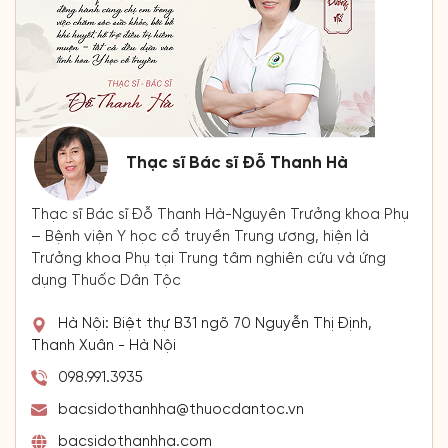
Thạc sĩ Bác sĩ Đỗ Thanh Hà
Thạc sĩ Bác sĩ Đỗ Thanh Hà-Nguyên Trưởng khoa Phụ
– Bệnh viện Y học cổ truyền Trung ương, hiện là
Trưởng khoa Phụ tại Trung tâm nghiên cứu và ứng
dụng Thuốc Dân Tộc
Hà Nội: Biệt thự B31 ngõ 70 Nguyễn Thị Định,
Thanh Xuân - Hà Nội
098.991.3935
bacsidothanhha@thuocdantoc.vn
bacsidothanhha.com