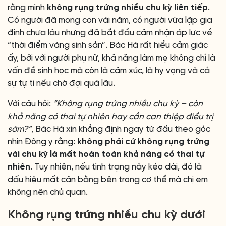
rằng mình
không rụng trứng nhiều chu kỳ liên tiếp
.
Có người đã mong con vài năm, có người vừa lập gia
đình chưa lâu nhưng đã bắt đầu cảm nhận áp lực về
“thời điểm vàng sinh sản”. Bác Hà rất hiểu cảm giác
ấy, bởi với người phụ nữ, khả năng làm mẹ không chỉ là
vấn đề sinh học mà còn là cảm xúc, là hy vọng và cả
sự tự ti nếu chờ đợi quá lâu.
Với câu hỏi:
“Không rụng trứng nhiều chu kỳ – còn
khả năng có thai tự nhiên hay cần can thiệp điều trị
sớm?”
, Bác Hà xin khẳng định ngay từ đầu theo góc
nhìn Đông y rằng:
không phải cứ không rụng trứng
vài chu kỳ là mất hoàn toàn khả năng có thai tự
nhiên
. Tuy nhiên, nếu tình trạng này kéo dài, đó là
dấu hiệu mất cân bằng bên trong cơ thể mà chị em
không nên chủ quan.
Không rụng trứng nhiều chu kỳ dưới