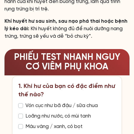
hành của khí huyết đến buồng trứng, làm quá trình
rụng trứng bị trì trệ.
Khí huyết hư sau sinh, sau nạo phá thai hoặc bệnh
lý kéo dài:
Khi huyết không đủ để nuôi dưỡng nang
trứng, trứng sẽ yếu và dễ “bỏ chu kỳ”.
PHIẾU TEST NHANH NGUY
CƠ VIÊM PHỤ KHOA
1. Khí hư của bạn có đặc điểm như
thế nào?
Vón cục như bã đậu / sữa chua
Loãng như nước, có mùi tanh
Màu vàng / xanh, có bọt