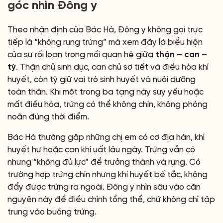
góc nhìn Đông y
Theo nhận định của Bác Hà, Đông y không gọi trực
tiếp là “không rụng trứng” mà xem đây là biểu hiện
của sự rối loạn trong mối quan hệ giữa
thận – can –
tỳ
. Thận chủ sinh dục, can chủ sơ tiết và điều hòa khí
huyết, còn tỳ giữ vai trò sinh huyết và nuôi dưỡng
toàn thân. Khi một trong ba tạng này suy yếu hoặc
mất điều hòa, trứng có thể không chín, không phóng
noãn đúng thời điểm.
Bác Hà thường gặp những chị em có cơ địa hàn, khí
huyết hư hoặc can khí uất lâu ngày. Trứng vẫn có
nhưng “không đủ lực” để trưởng thành và rụng. Có
trường hợp trứng chín nhưng khí huyết bế tắc, không
đẩy được trứng ra ngoài. Đông y nhìn sâu vào căn
nguyên này để điều chỉnh tổng thể, chứ không chỉ tập
trung vào buồng trứng.