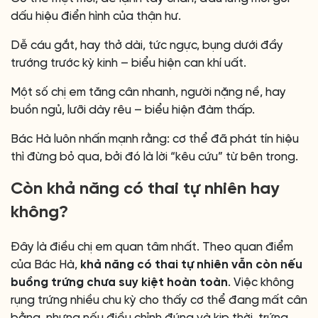
dấu hiệu điển hình của thận hư.
Dễ cáu gắt, hay thở dài, tức ngực, bụng dưới đầy
trướng trước kỳ kinh – biểu hiện can khí uất.
Một số chị em tăng cân nhanh, người nặng nề, hay
buồn ngủ, lưỡi dày rêu – biểu hiện đàm thấp.
Bác Hà luôn nhấn mạnh rằng: cơ thể đã phát tín hiệu
thì đừng bỏ qua, bởi đó là lời “kêu cứu” từ bên trong.
Còn khả năng có thai tự nhiên hay
không?
Đây là điều chị em quan tâm nhất. Theo quan điểm
của Bác Hà,
khả năng có thai tự nhiên vẫn còn nếu
buồng trứng chưa suy kiệt hoàn toàn
. Việc không
rụng trứng nhiều chu kỳ cho thấy cơ thể đang mất cân
bằng, nhưng nếu điều chỉnh đúng và kịp thời, trứng