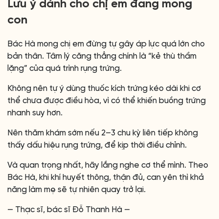
Lưu ý dành cho chị em đang mong
con
Bác Hà mong chị em đừng tự gây áp lực quá lớn cho
bản thân. Tâm lý căng thẳng chính là “kẻ thù thầm
lặng” của quá trình rụng trứng.
Không nên tự ý dùng thuốc kích trứng kéo dài khi cơ
thể chưa được điều hòa, vì có thể khiến buồng trứng
nhanh suy hơn.
Nên thăm khám sớm nếu 2–3 chu kỳ liên tiếp không
thấy dấu hiệu rụng trứng, để kịp thời điều chỉnh.
Và quan trọng nhất, hãy lắng nghe cơ thể mình. Theo
Bác Hà, khi khí huyết thông, thận đủ, can yên thì khả
năng làm mẹ sẽ tự nhiên quay trở lại.
— Thạc sĩ, bác sĩ Đỗ Thanh Hà —