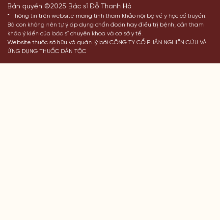
Bản quyền ©2025 Bác sĩ Đỗ Thanh Hà
* Thông tin trên website mang tính tham khảo nội bộ về y học cổ truyền.
Bà con không nên tự ý áp dụng chẩn đoán hay điều trị bệnh, cần tham
khảo ý kiến của bác sĩ chuyên khoa và cơ sở y tế.
Website thuộc sở hữu và quản lý bởi CÔNG TY CỔ PHẦN NGHIÊN CỨU VÀ
ỨNG DỤNG THUỐC DÂN TỘC