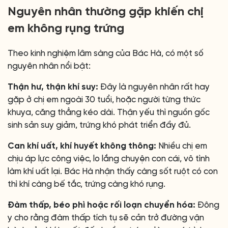
Nguyên nhân thường gặp khiến chị
em không rụng trứng
Theo kinh nghiệm lâm sàng của Bác Hà, có một số
nguyên nhân nổi bật:
Thận hư, thận khí suy:
Đây là nguyên nhân rất hay
gặp ở chị em ngoài 30 tuổi, hoặc người từng thức
khuya, căng thẳng kéo dài. Thận yếu thì nguồn gốc
sinh sản suy giảm, trứng khó phát triển đầy đủ.
Can khí uất, khí huyết không thông:
Nhiều chị em
chịu áp lực công việc, lo lắng chuyện con cái, vô tình
làm khí uất lại. Bác Hà nhận thấy càng sốt ruột có con
thì khí càng bế tắc, trứng càng khó rụng.
Đàm thấp, béo phì hoặc rối loạn chuyển hóa:
Đông
y cho rằng đàm thấp tích tụ sẽ cản trở đường vận