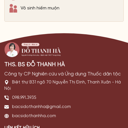
Vô sinh hiếm muộn
THS. BS ĐỖ THANH HÀ
Công ty CP Nghiên cứu và Ứng dụng Thuốc dân tộc
Biệt thự B31 ngõ 70 Nguyễn Thị Định, Thanh Xuân - Hà
Nội
098.991.3935
bacsidothanhha@gmail.com
bacsidothanhha.com