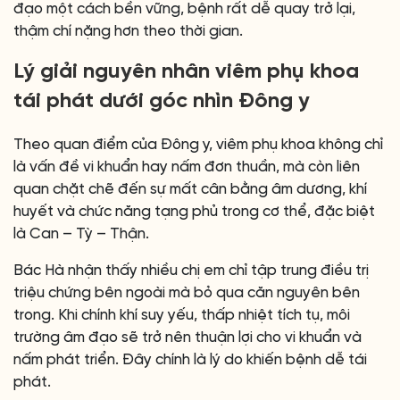
đạo một cách bền vững, bệnh rất dễ quay trở lại,
thậm chí nặng hơn theo thời gian.
Lý giải nguyên nhân viêm phụ khoa
tái phát dưới góc nhìn Đông y
Theo quan điểm của Đông y, viêm phụ khoa không chỉ
là vấn đề vi khuẩn hay nấm đơn thuần, mà còn liên
quan chặt chẽ đến sự mất cân bằng âm dương, khí
huyết và chức năng tạng phủ trong cơ thể, đặc biệt
là Can – Tỳ – Thận.
Bác Hà nhận thấy nhiều chị em chỉ tập trung điều trị
triệu chứng bên ngoài mà bỏ qua căn nguyên bên
trong. Khi chính khí suy yếu, thấp nhiệt tích tụ, môi
trường âm đạo sẽ trở nên thuận lợi cho vi khuẩn và
nấm phát triển. Đây chính là lý do khiến bệnh dễ tái
phát.