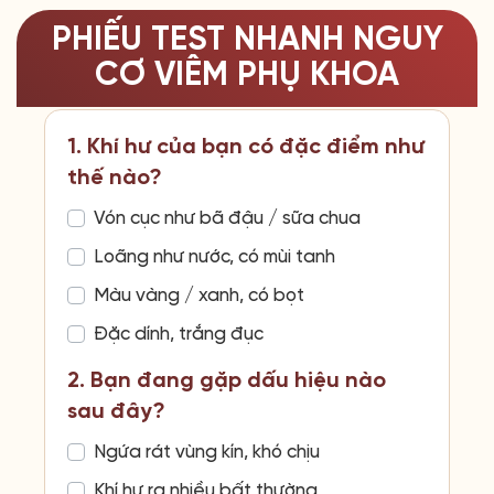
PHIẾU TEST NHANH NGUY
CƠ VIÊM PHỤ KHOA
1. Khí hư của bạn có đặc điểm như
thế nào?
Vón cục như bã đậu / sữa chua
Loãng như nước, có mùi tanh
Màu vàng / xanh, có bọt
Đặc dính, trắng đục
2. Bạn đang gặp dấu hiệu nào
sau đây?
Ngứa rát vùng kín, khó chịu
Khí hư ra nhiều bất thường