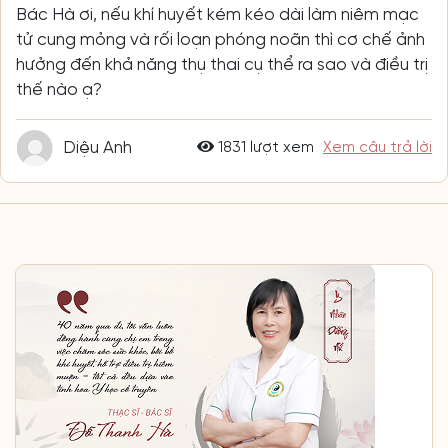
Bác Hà ơi, nếu khí huyết kém kéo dài làm niêm mạc
tử cung mỏng và rối loạn phóng noãn thì cơ chế ảnh
hưởng đến khả năng thụ thai cụ thể ra sao và điều trị
thế nào ạ?
Diệu Anh
1831 lượt xem
Xem câu trả lời