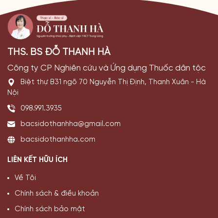
THS. BS ĐỖ THANH HÀ
Công ty CP Nghiên cứu và Ứng dụng Thuốc dân tộc
Biệt thự B31 ngõ 70 Nguyễn Thị Định, Thanh Xuân - Hà
Nội
098.991.3935
bacsidothanhha@gmail.com
bacsidothanhha.com
LIÊN KẾT HỮU ÍCH
Về Tôi
Chính sách & điều khoản
Chính sách bảo mật