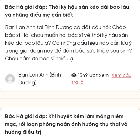
Bác Hà giải đáp: Thời kỳ hậu sản kéo dài bao lâu
và những điều mẹ cần biết
Bạn Lan Anh tại Bình Dương có đặt câu hỏi: Chào
bác sĩ Hà, cháu muốn hỏi bác sĩ về thời kỳ hậu sản
kéo dài bao lâu ạ? Có những dấu hiệu nào cần lưu ý
trong giai đoạn này để đảm bảo sức khỏe sau sinh?
Cháu cảm ơn bác sĩ nhiều ạ.
Bạn Lan Anh (Bình
1349 lượt xem
Xem câu
Dương)
trả lời
Bác Hà giải đáp: Khí huyết kém làm mỏng niêm
mạc, rối loạn phóng noãn ảnh hưởng thụ thai và
hướng điều trị