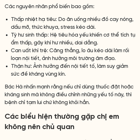
Các nguyên nhân phổ biến bao gồm:
Thấp nhiệt hạ tiêu: Do ăn uống nhiều đồ cay nóng,
dầu mỡ, thức khuya, stress kéo dài.
Tỳ hư sinh thấp: Hệ tiêu hóa yếu khiến cơ thể tích tụ
ẩm thấp, gây khí hư nhiều, dai dẳng.
Can uất khí trệ: Căng thẳng, lo âu kéo dài làm rối
loạn nội tiết, ảnh hưởng môi trường âm đạo.
Thận hư: Ảnh hưởng đến nội tiết tố, làm suy giảm
sức đề kháng vùng kín.
Bác Hà nhấn mạnh rằng nếu chỉ dùng thuốc đặt hoặc
kháng sinh mà không điều chỉnh những yếu tố này, thì
bệnh chỉ tạm lui chứ không khỏi hẳn.
Các biểu hiện thường gặp chị em
không nên chủ quan