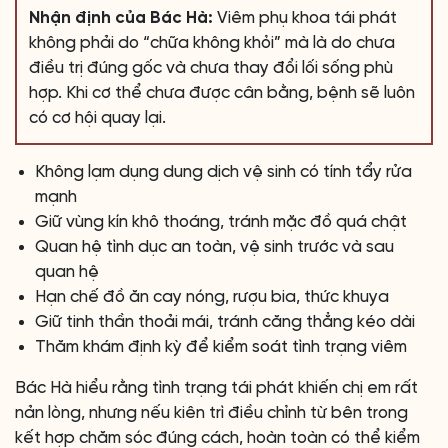
Nhận định của Bác Hà:
Viêm phụ khoa tái phát
không phải do “chữa không khỏi” mà là do chưa
điều trị đúng gốc và chưa thay đổi lối sống phù
hợp. Khi cơ thể chưa được cân bằng, bệnh sẽ luôn
có cơ hội quay lại.
Không lạm dụng dung dịch vệ sinh có tính tẩy rửa
mạnh
Giữ vùng kín khô thoáng, tránh mặc đồ quá chật
Quan hệ tình dục an toàn, vệ sinh trước và sau
quan hệ
Hạn chế đồ ăn cay nóng, rượu bia, thức khuya
Giữ tinh thần thoải mái, tránh căng thẳng kéo dài
Thăm khám định kỳ để kiểm soát tình trạng viêm
Bác Hà hiểu rằng tình trạng tái phát khiến chị em rất
nản lòng, nhưng nếu kiên trì điều chỉnh từ bên trong
kết hợp chăm sóc đúng cách, hoàn toàn có thể kiểm