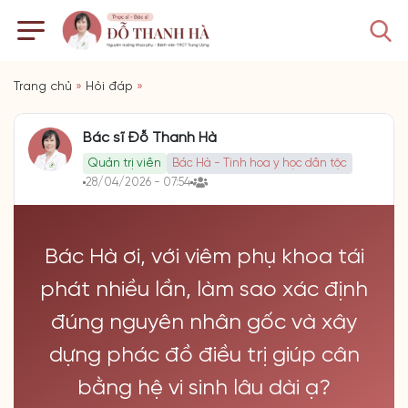
Trang chủ
»
Hỏi đáp
»
Bác sĩ Đỗ Thanh Hà
Quản trị viên
Bác Hà - Tinh hoa y học dân tộc
28/04/2026 - 07:54
Bác Hà ơi, với viêm phụ khoa tái
phát nhiều lần, làm sao xác định
đúng nguyên nhân gốc và xây
dựng phác đồ điều trị giúp cân
bằng hệ vi sinh lâu dài ạ?