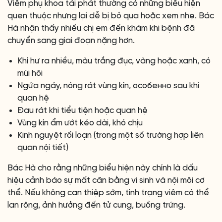
Viêm phụ khoa tái phát thường có những biểu hiện
quen thuộc nhưng lại dễ bị bỏ qua hoặc xem nhẹ. Bác
Hà nhận thấy nhiều chị em đến khám khi bệnh đã
chuyển sang giai đoạn nặng hơn.
Khí hư ra nhiều, màu trắng đục, vàng hoặc xanh, có
mùi hôi
Ngứa ngáy, nóng rát vùng kín, особенно sau khi
quan hệ
Đau rát khi tiểu tiện hoặc quan hệ
Vùng kín ẩm ướt kéo dài, khó chịu
Kinh nguyệt rối loạn (trong một số trường hợp liên
quan nội tiết)
Bác Hà cho rằng những biểu hiện này chính là dấu
hiệu cảnh báo sự mất cân bằng vi sinh và nội môi cơ
thể. Nếu không can thiệp sớm, tình trạng viêm có thể
lan rộng, ảnh hưởng đến tử cung, buồng trứng.