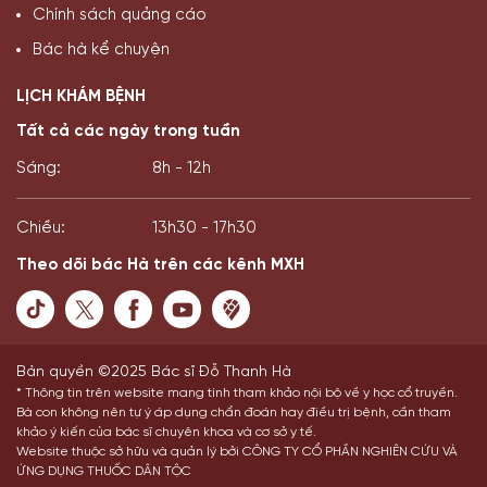
Chính sách quảng cáo
Bác hà kể chuyện
LỊCH KHÁM BỆNH
Tất cả các ngày trong tuần
Sáng:
8h - 12h
Chiều:
13h30 - 17h30
Theo dõi bác Hà trên các kênh MXH
Bản quyền ©2025 Bác sĩ Đỗ Thanh Hà
* Thông tin trên website mang tính tham khảo nội bộ về y học cổ truyền.
Bà con không nên tự ý áp dụng chẩn đoán hay điều trị bệnh, cần tham
khảo ý kiến của bác sĩ chuyên khoa và cơ sở y tế.
Website thuộc sở hữu và quản lý bởi CÔNG TY CỔ PHẦN NGHIÊN CỨU VÀ
ỨNG DỤNG THUỐC DÂN TỘC