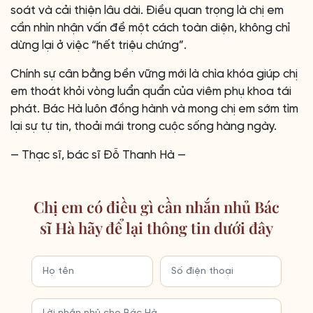
soát và cải thiện lâu dài. Điều quan trọng là chị em
cần nhìn nhận vấn đề một cách toàn diện, không chỉ
dừng lại ở việc “hết triệu chứng”.
Chính sự cân bằng bền vững mới là chìa khóa giúp chị
em thoát khỏi vòng luẩn quẩn của viêm phụ khoa tái
phát. Bác Hà luôn đồng hành và mong chị em sớm tìm
lại sự tự tin, thoải mái trong cuộc sống hàng ngày.
— Thạc sĩ, bác sĩ Đỗ Thanh Hà —
Chị em có điều gì cần nhắn nhủ Bác
sĩ Hà hãy để lại thông tin dưới đây