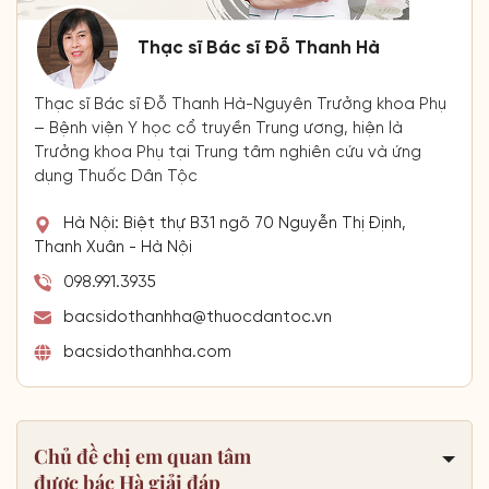
Thạc sĩ Bác sĩ Đỗ Thanh Hà
Thạc sĩ Bác sĩ Đỗ Thanh Hà-Nguyên Trưởng khoa Phụ
– Bệnh viện Y học cổ truyền Trung ương, hiện là
Trưởng khoa Phụ tại Trung tâm nghiên cứu và ứng
dụng Thuốc Dân Tộc
Hà Nội: Biệt thự B31 ngõ 70 Nguyễn Thị Định,
Thanh Xuân - Hà Nội
098.991.3935
bacsidothanhha@thuocdantoc.vn
bacsidothanhha.com
Chủ đề chị em quan tâm
được bác Hà giải đáp