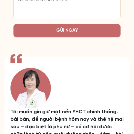
GỬI NGAY
Tôi muốn gìn giữ một nền YHCT chính thống,
bài bản, để người bệnh hôm nay và thế hệ mai
sau – đặc biệt là phụ nữ – có cơ hội được