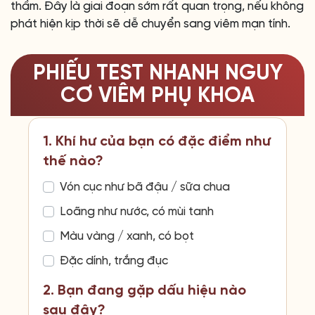
thầm. Đây là giai đoạn sớm rất quan trọng, nếu không
phát hiện kịp thời sẽ dễ chuyển sang viêm mạn tính.
PHIẾU TEST NHANH NGUY
CƠ VIÊM PHỤ KHOA
1. Khí hư của bạn có đặc điểm như
thế nào?
Vón cục như bã đậu / sữa chua
Loãng như nước, có mùi tanh
Màu vàng / xanh, có bọt
Đặc dính, trắng đục
2. Bạn đang gặp dấu hiệu nào
sau đây?