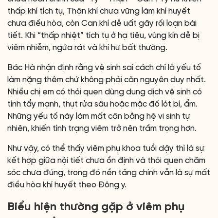
thấp khí tích tụ, Thận khí chưa vững làm khí huyết
chưa điều hòa, còn Can khí dễ uất gây rối loạn bài
tiết. Khi “thấp nhiệt” tích tụ ở hạ tiêu, vùng kín dễ bị
viêm nhiễm, ngứa rát và khí hư bất thường.
Bác Hà nhận định rằng vệ sinh sai cách chỉ là yếu tố
làm nặng thêm chứ không phải căn nguyên duy nhất.
Nhiều chị em có thói quen dùng dung dịch vệ sinh có
tính tẩy mạnh, thụt rửa sâu hoặc mặc đồ lót bí, ẩm.
Những yếu tố này làm mất cân bằng hệ vi sinh tự
nhiên, khiến tình trạng viêm trở nên trầm trọng hơn.
Như vậy, có thể thấy viêm phụ khoa tuổi dậy thì là sự
kết hợp giữa nội tiết chưa ổn định và thói quen chăm
sóc chưa đúng, trong đó nền tảng chính vẫn là sự mất
điều hòa khí huyết theo Đông y.
Biểu hiện thường gặp ở viêm phụ