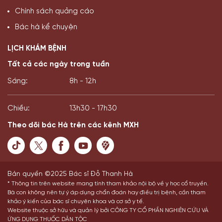
Chính sách quảng cáo
Bác hà kể chuyện
LỊCH KHÁM BỆNH
Tất cả các ngày trong tuần
Sáng:
8h - 12h
Chiều:
13h30 - 17h30
Theo dõi bác Hà trên các kênh MXH
Bản quyền ©2025 Bác sĩ Đỗ Thanh Hà
* Thông tin trên website mang tính tham khảo nội bộ về y học cổ truyền.
Bà con không nên tự ý áp dụng chẩn đoán hay điều trị bệnh, cần tham
khảo ý kiến của bác sĩ chuyên khoa và cơ sở y tế.
Website thuộc sở hữu và quản lý bởi CÔNG TY CỔ PHẦN NGHIÊN CỨU VÀ
ỨNG DỤNG THUỐC DÂN TỘC