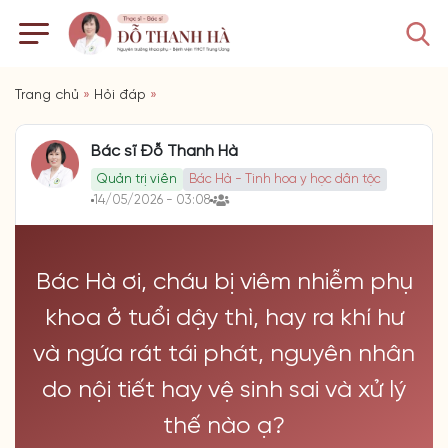
Trang chủ
»
Hỏi đáp
»
Bác sĩ Đỗ Thanh Hà
Quản trị viên
Bác Hà - Tinh hoa y học dân tộc
14/05/2026 - 03:08
Bác Hà ơi, cháu bị viêm nhiễm phụ
khoa ở tuổi dậy thì, hay ra khí hư
và ngứa rát tái phát, nguyên nhân
do nội tiết hay vệ sinh sai và xử lý
thế nào ạ?