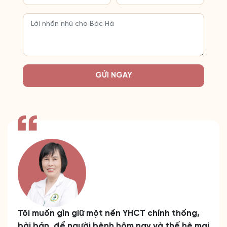
GỬI NGAY
Tôi muốn gìn giữ một nền YHCT chính thống,
bài bản, để người bệnh hôm nay và thế hệ mai