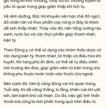
giữ vùng kín khô thoáng, thay đồ lót thường xuyên là
yếu tố quan trọng giúp giảm thấp khí tích tụ.
Về dinh dưỡng, Bác Hà khuyên nên hạn chế đồ ngọt,
đồ chiên rán và thực phẩm cay nóng vì đây là nhóm
dễ sinh thấp nhiệt. Thay vào đó, nên tăng cường rau
xanh, nước lọc và các thực phẩm giúp thanh nhiệt,
kiện tỳ.
Theo Đông y, có thể sử dụng các nhóm thảo dược có
tác dụng kiện tỳ, thanh nhiệt, lợi thấp và điều hòa khí
huyết. Khi tạng phủ ổn định, cơ thể sẽ tự điều chỉnh
môi trường âm đạo, giúp giảm viêm từ bên trong chứ
không phụ thuộc hoàn toàn vào thuốc rửa ngoài.
Bên cạnh đó, tâm lý cũng đóng vai trò quan trọng.
Tuổi dậy thì dễ căng thẳng, lo lắng, khiến can khí uất
kết, làm bệnh khó cải thiện. Do đó, việc giữ tinh thần
thoải mái cũng là một phần trong quá trình điều trị.