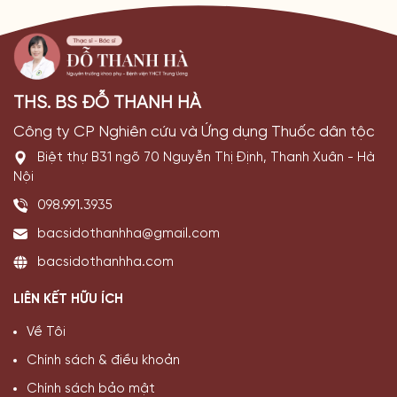
THS. BS ĐỖ THANH HÀ
Công ty CP Nghiên cứu và Ứng dụng Thuốc dân tộc
Biệt thự B31 ngõ 70 Nguyễn Thị Định, Thanh Xuân - Hà
Nội
098.991.3935
bacsidothanhha@gmail.com
bacsidothanhha.com
LIÊN KẾT HỮU ÍCH
Về Tôi
Chính sách & điều khoản
Chính sách bảo mật