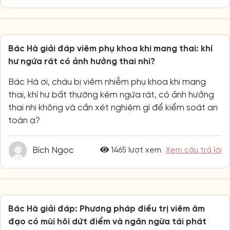
Bác Hà giải đáp viêm phụ khoa khi mang thai: khí
hư ngứa rát có ảnh hưởng thai nhi?
Bác Hà ơi, cháu bị viêm nhiễm phụ khoa khi mang
thai, khí hư bất thường kèm ngứa rát, có ảnh hưởng
thai nhi không và cần xét nghiệm gì để kiểm soát an
toàn ạ?
Bích Ngọc
1465 lượt xem
Xem câu trả lời
Bác Hà giải đáp: Phương pháp điều trị viêm âm
đạo có mùi hôi dứt điểm và ngăn ngừa tái phát