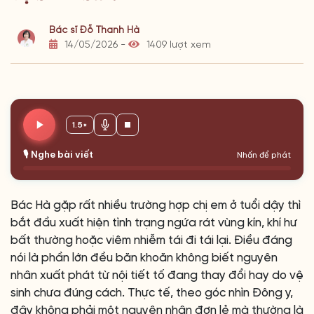
Bác sĩ Đỗ Thanh Hà
14/05/2026 -
1409 lượt xem
1.5×
🎙️ Nghe bài viết
Nhấn để phát
Bác Hà gặp rất nhiều trường hợp chị em ở tuổi dậy thì
bắt đầu xuất hiện tình trạng ngứa rát vùng kín, khí hư
bất thường hoặc viêm nhiễm tái đi tái lại. Điều đáng
nói là phần lớn đều băn khoăn không biết nguyên
nhân xuất phát từ nội tiết tố đang thay đổi hay do vệ
sinh chưa đúng cách. Thực tế, theo góc nhìn Đông y,
đây không phải một nguyên nhân đơn lẻ mà thường là