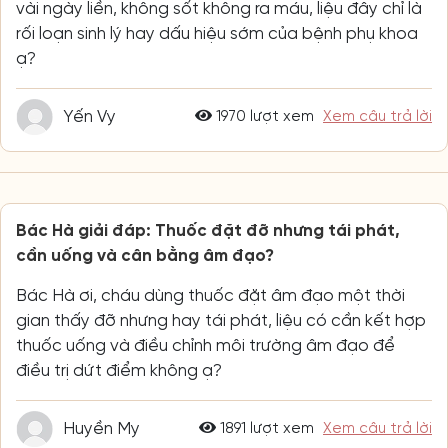
vài ngày liền, không sốt không ra máu, liệu đây chỉ là
rối loạn sinh lý hay dấu hiệu sớm của bệnh phụ khoa
ạ?
Yến Vy
1970 lượt xem
Xem câu trả lời
Bác Hà giải đáp: Thuốc đặt đỡ nhưng tái phát,
cần uống và cân bằng âm đạo?
Bác Hà ơi, cháu dùng thuốc đặt âm đạo một thời
gian thấy đỡ nhưng hay tái phát, liệu có cần kết hợp
thuốc uống và điều chỉnh môi trường âm đạo để
điều trị dứt điểm không ạ?
Huyền My
1891 lượt xem
Xem câu trả lời