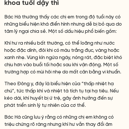
khoa tuổi dậy thì
Bác Hà thường thấy các chị em trong độ tuổi này có
những biểu hiện khá điển hình nhưng dễ bị bỏ qua do
tâm lý ngại chia sẻ. Một số dấu hiệu phổ biến gồm:
Khí hư ra nhiều bất thường, có thể loãng như nước
hoặc đặc dính, đôi khi có màu trắng đục, vàng hoặc
xanh nhẹ. Vùng kín ngứa ngáy, nóng rát, đặc biệt khó
chịu hơn vào buổi tối hoặc sau khi vận động. Một số
trường hợp có mùi hôi nhẹ do mất cân bằng vi khuẩn.
Theo Đông y, đây là biểu hiện của “thấp nhiệt hạ
chú”, tức thấp khí và nhiệt tà tích tụ tại hạ tiêu. Nếu
kéo dài, khí huyết bị ứ trệ, gây ảnh hưởng đến sự
phát triển sinh lý tự nhiên của cơ thể.
Bác Hà cũng lưu ý rằng có những chị em không có
triệu chứng rõ ràng nhưng khí hư vẫn thay đổi âm