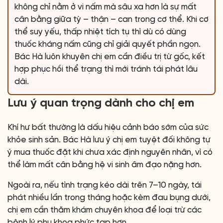
không chỉ nằm ở vi nấm mà sâu xa hơn là sự mất
cân bằng giữa tỳ – thận – can trong cơ thể. Khi cơ
thể suy yếu, thấp nhiệt tích tụ thì dù có dùng
thuốc kháng nấm cũng chỉ giải quyết phần ngọn.
Bác Hà luôn khuyên chị em cần điều trị từ gốc, kết
hợp phục hồi thể trạng thì mới tránh tái phát lâu
dài.
Lưu ý quan trọng dành cho chị em
Khí hư bất thường là dấu hiệu cảnh báo sớm của sức
khỏe sinh sản. Bác Hà lưu ý chị em tuyệt đối không tự
ý mua thuốc đặt khi chưa xác định nguyên nhân, vì có
thể làm mất cân bằng hệ vi sinh âm đạo nặng hơn.
Ngoài ra, nếu tình trạng kéo dài trên 7–10 ngày, tái
phát nhiều lần trong tháng hoặc kèm đau bụng dưới,
chị em cần thăm khám chuyên khoa để loại trừ các
bệnh lý phụ khoa phức tạp hơn.