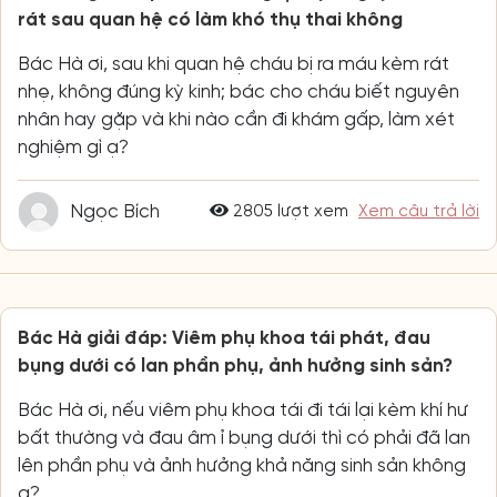
rát sau quan hệ có làm khó thụ thai không
Bác Hà ơi, sau khi quan hệ cháu bị ra máu kèm rát
nhẹ, không đúng kỳ kinh; bác cho cháu biết nguyên
nhân hay gặp và khi nào cần đi khám gấp, làm xét
nghiệm gì ạ?
Ngọc Bích
2805 lượt xem
Xem câu trả lời
Bác Hà giải đáp: Viêm phụ khoa tái phát, đau
bụng dưới có lan phần phụ, ảnh hưởng sinh sản?
Bác Hà ơi, nếu viêm phụ khoa tái đi tái lại kèm khí hư
bất thường và đau âm ỉ bụng dưới thì có phải đã lan
lên phần phụ và ảnh hưởng khả năng sinh sản không
ạ?