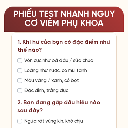
PHIẾU TEST NHANH NGUY
CƠ VIÊM PHỤ KHOA
1. Khí hư của bạn có đặc điểm như
thế nào?
Vón cục như bã đậu / sữa chua
Loãng như nước, có mùi tanh
Màu vàng / xanh, có bọt
Đặc dính, trắng đục
2. Bạn đang gặp dấu hiệu nào
sau đây?
Ngứa rát vùng kín, khó chịu