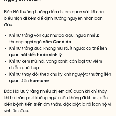
Bác Hà thường hướng dẫn chị em quan sát kỹ các
biểu hiện đi kèm để định hướng nguyên nhân ban
đầu:
Khí hư trắng vón cục như bã đậu, ngứa nhiều:
thường nghi ngờ
nấm Candida
Khí hư trắng đục, không mùi rõ, ít ngứa: có thể liên
quan
nội tiết hoặc sinh lý
Khí hư kèm mùi hôi, vàng xanh: cần loại trừ viêm
nhiễm phối hợp
Khí hư thay đổi theo chu kỳ kinh nguyệt: thường liên
quan đến
hormone
Bác Hà lưu ý rằng nhiều chị em chủ quan khi chỉ thấy
khí hư trắng mà không ngứa nên không đi khám, dẫn
đến bệnh tiến triển âm thầm, đặc biệt là rối loạn hệ vi
sinh âm đạo.