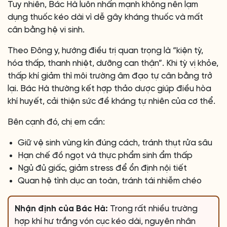
Tuy nhiên, Bác Hà luôn nhấn mạnh không nên lạm
dụng thuốc kéo dài vì dễ gây kháng thuốc và mất
cân bằng hệ vi sinh.
Theo Đông y, hướng điều trị quan trọng là “kiện tỳ,
hóa thấp, thanh nhiệt, dưỡng can thận”. Khi tỳ vị khỏe,
thấp khí giảm thì môi trường âm đạo tự cân bằng trở
lại. Bác Hà thường kết hợp thảo dược giúp điều hòa
khí huyết, cải thiện sức đề kháng tự nhiên của cơ thể.
Bên cạnh đó, chị em cần:
Giữ vệ sinh vùng kín đúng cách, tránh thụt rửa sâu
Hạn chế đồ ngọt và thực phẩm sinh ẩm thấp
Ngủ đủ giấc, giảm stress để ổn định nội tiết
Quan hệ tình dục an toàn, tránh tái nhiễm chéo
Nhận định của Bác Hà:
Trong rất nhiều trường
hợp khí hư trắng vón cục kéo dài, nguyên nhân