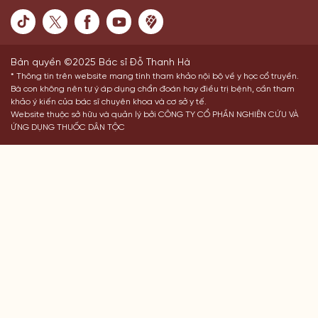
Bản quyền ©2025 Bác sĩ Đỗ Thanh Hà
* Thông tin trên website mang tính tham khảo nội bộ về y học cổ truyền.
Bà con không nên tự ý áp dụng chẩn đoán hay điều trị bệnh, cần tham
khảo ý kiến của bác sĩ chuyên khoa và cơ sở y tế.
Website thuộc sở hữu và quản lý bởi CÔNG TY CỔ PHẦN NGHIÊN CỨU VÀ
ỨNG DỤNG THUỐC DÂN TỘC