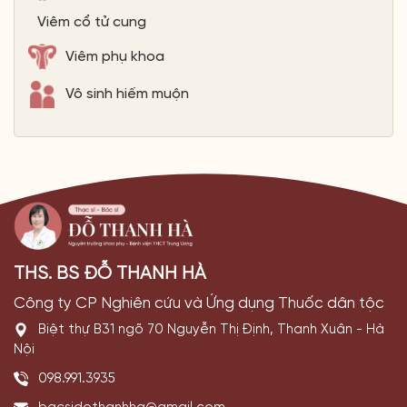
Viêm cổ tử cung
Viêm phụ khoa
Vô sinh hiếm muộn
THS. BS ĐỖ THANH HÀ
Công ty CP Nghiên cứu và Ứng dụng Thuốc dân tộc
Biệt thự B31 ngõ 70 Nguyễn Thị Định, Thanh Xuân - Hà
Nội
098.991.3935