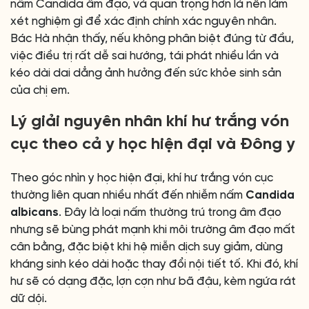
nấm Candida âm đạo, và quan trọng hơn là nên làm
xét nghiệm gì để xác định chính xác nguyên nhân.
Bác Hà nhận thấy, nếu không phân biệt đúng từ đầu,
việc điều trị rất dễ sai hướng, tái phát nhiều lần và
kéo dài dai dẳng ảnh hưởng đến sức khỏe sinh sản
của chị em.
Lý giải nguyên nhân khí hư trắng vón
cục theo cả y học hiện đại và Đông y
Theo góc nhìn y học hiện đại, khí hư trắng vón cục
thường liên quan nhiều nhất đến nhiễm nấm
Candida
albicans
. Đây là loại nấm thường trú trong âm đạo
nhưng sẽ bùng phát mạnh khi môi trường âm đạo mất
cân bằng, đặc biệt khi hệ miễn dịch suy giảm, dùng
kháng sinh kéo dài hoặc thay đổi nội tiết tố. Khi đó, khí
hư sẽ có dạng đặc, lợn cợn như bã đậu, kèm ngứa rát
dữ dội.