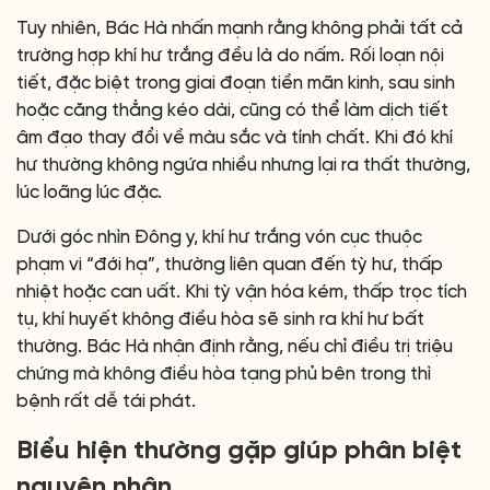
Tuy nhiên, Bác Hà nhấn mạnh rằng không phải tất cả
trường hợp khí hư trắng đều là do nấm. Rối loạn nội
tiết, đặc biệt trong giai đoạn tiền mãn kinh, sau sinh
hoặc căng thẳng kéo dài, cũng có thể làm dịch tiết
âm đạo thay đổi về màu sắc và tính chất. Khi đó khí
hư thường không ngứa nhiều nhưng lại ra thất thường,
lúc loãng lúc đặc.
Dưới góc nhìn Đông y, khí hư trắng vón cục thuộc
phạm vi “đới hạ”, thường liên quan đến tỳ hư, thấp
nhiệt hoặc can uất. Khi tỳ vận hóa kém, thấp trọc tích
tụ, khí huyết không điều hòa sẽ sinh ra khí hư bất
thường. Bác Hà nhận định rằng, nếu chỉ điều trị triệu
chứng mà không điều hòa tạng phủ bên trong thì
bệnh rất dễ tái phát.
Biểu hiện thường gặp giúp phân biệt
nguyên nhân