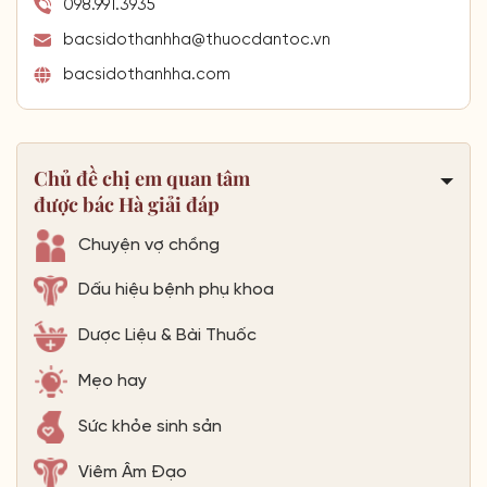
098.991.3935
bacsidothanhha@thuocdantoc.vn
bacsidothanhha.com
Chủ đề chị em quan tâm
được bác Hà giải đáp
Chuyện vợ chồng
Dấu hiệu bệnh phụ khoa
Dược Liệu & Bài Thuốc
Mẹo hay
Sức khỏe sinh sản
Viêm Âm Đạo