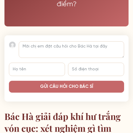
điểm?
GỬI CÂU HỎI CHO BÁC SĨ
Bác Hà giải đáp khí hư trắng
vón cục: xét nghiệm gì tìm