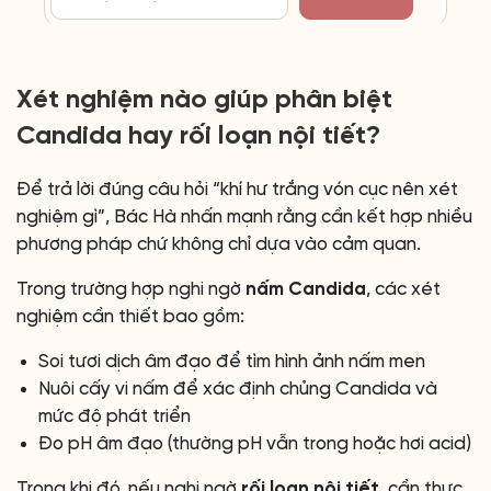
Xét nghiệm nào giúp phân biệt
Candida hay rối loạn nội tiết?
Để trả lời đúng câu hỏi “khí hư trắng vón cục nên xét
nghiệm gì”, Bác Hà nhấn mạnh rằng cần kết hợp nhiều
phương pháp chứ không chỉ dựa vào cảm quan.
Trong trường hợp nghi ngờ
nấm Candida
, các xét
nghiệm cần thiết bao gồm:
Soi tươi dịch âm đạo để tìm hình ảnh nấm men
Nuôi cấy vi nấm để xác định chủng Candida và
mức độ phát triển
Đo pH âm đạo (thường pH vẫn trong hoặc hơi acid)
Trong khi đó, nếu nghi ngờ
rối loạn nội tiết
, cần thực