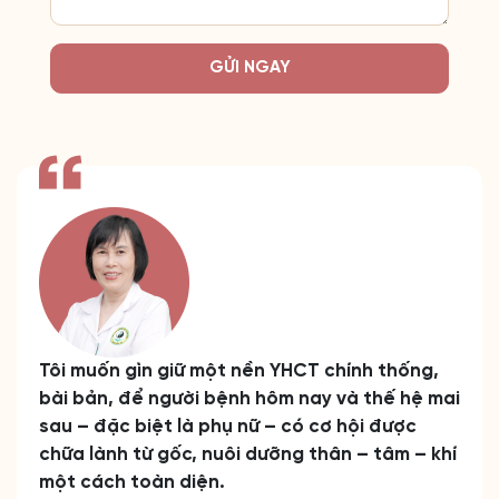
GỬI NGAY
Tôi muốn gìn giữ một nền YHCT chính thống,
bài bản, để người bệnh hôm nay và thế hệ mai
sau – đặc biệt là phụ nữ – có cơ hội được
chữa lành từ gốc, nuôi dưỡng thân – tâm – khí
một cách toàn diện.