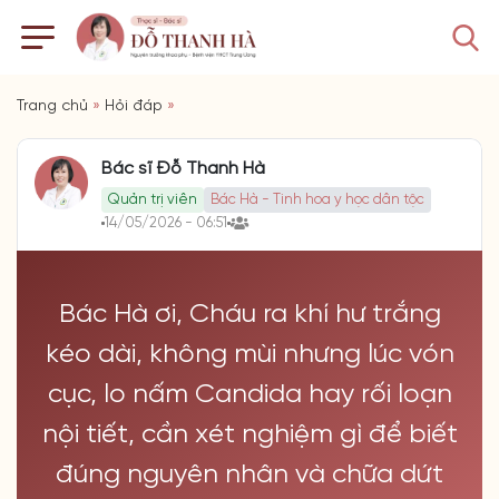
Trang chủ
»
Hỏi đáp
»
Bác sĩ Đỗ Thanh Hà
Quản trị viên
Bác Hà - Tinh hoa y học dân tộc
14/05/2026 - 06:51
Bác Hà ơi, Cháu ra khí hư trắng
kéo dài, không mùi nhưng lúc vón
cục, lo nấm Candida hay rối loạn
nội tiết, cần xét nghiệm gì để biết
đúng nguyên nhân và chữa dứt