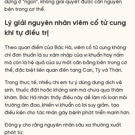
dừng ở “ngọn”, không giải quyết được căn nguyên
bên trong cơ thể.
Lý giải nguyên nhân viêm cổ tử cung
khi tự điều trị
Theo quan điểm của Bác Hà, viêm cổ tử cung không
chỉ đơn thuần là sự xâm nhập của vi khuẩn hay nấm
mà còn là hệ quả của sự mất cân bằng bên trong cơ
thể, đặc biệt liên quan đến tạng Can, Tỳ và Thận.
Trong thực tế, nhiều chị em tự ý dùng dung dịch vệ
sinh, thuốc đặt hoặc kháng sinh mà chưa qua thăm
khám. Bác Hà nhận thấy điều này dễ làm rối loạn môi
trường âm đạo, khiến vi khuẩn có lợi suy giảm, tạo
điều kiện cho tác nhân gây bệnh phát triển mạnh hơn.
Đông y cho rằng nguyên nhân sâu xa thường xuất
phát từ: