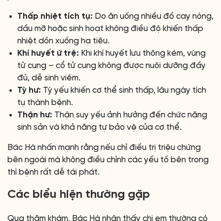
Thấp nhiệt tích tụ:
Do ăn uống nhiều đồ cay nóng,
dầu mỡ hoặc sinh hoạt không điều độ khiến thấp
nhiệt dồn xuống hạ tiêu.
Khí huyết ứ trệ:
Khi khí huyết lưu thông kém, vùng
tử cung – cổ tử cung không được nuôi dưỡng đầy
đủ, dễ sinh viêm.
Tỳ hư:
Tỳ yếu khiến cơ thể sinh thấp, lâu ngày tích
tụ thành bệnh.
Thận hư:
Thận suy yếu ảnh hưởng đến chức năng
sinh sản và khả năng tự bảo vệ của cơ thể.
Bác Hà nhấn mạnh rằng nếu chỉ điều trị triệu chứng
bên ngoài mà không điều chỉnh các yếu tố bên trong
thì bệnh rất dễ tái phát.
Các biểu hiện thường gặp
Qua thăm khám, Bác Hà nhận thấy chị em thường có