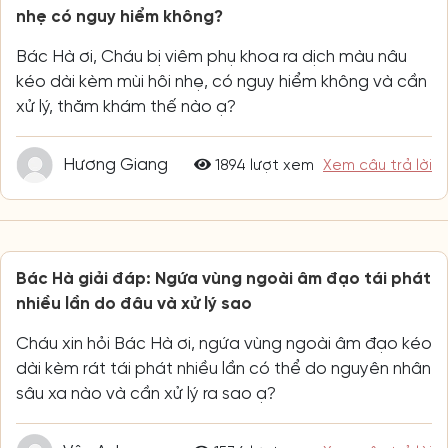
nhẹ có nguy hiểm không?
Bác Hà ơi, Cháu bị viêm phụ khoa ra dịch màu nâu
kéo dài kèm mùi hôi nhẹ, có nguy hiểm không và cần
xử lý, thăm khám thế nào ạ?
Hương Giang
1894 lượt xem
Xem câu trả lời
Bác Hà giải đáp: Ngứa vùng ngoài âm đạo tái phát
nhiều lần do đâu và xử lý sao
Cháu xin hỏi Bác Hà ơi, ngứa vùng ngoài âm đạo kéo
dài kèm rát tái phát nhiều lần có thể do nguyên nhân
sâu xa nào và cần xử lý ra sao ạ?