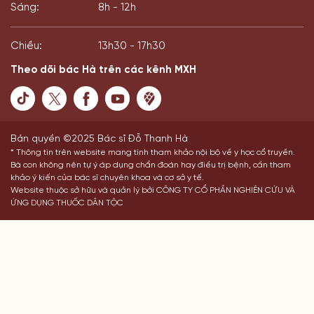
Sáng:
8h - 12h
Chiều:
13h30 - 17h30
Theo dõi bác Hà trên các kênh MXH
Bản quyền ©2025 Bác sĩ Đỗ Thanh Hà
* Thông tin trên website mang tính tham khảo nội bộ về y học cổ truyền.
Bà con không nên tự ý áp dụng chẩn đoán hay điều trị bệnh, cần tham
khảo ý kiến của bác sĩ chuyên khoa và cơ sở y tế.
Website thuộc sở hữu và quản lý bởi CÔNG TY CỔ PHẦN NGHIÊN CỨU VÀ
ỨNG DỤNG THUỐC DÂN TỘC