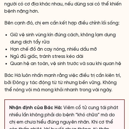
người có cơ địa khác nhau, nếu dùng sai có thể khiến
bệnh nặng hơn.
Bên cạnh đó, chị em cần kết hợp điều chỉnh lối sống:
Giữ vệ sinh vùng kín đúng cách, không lạm dụng
dung dịch tẩy rửa
Hạn chế đồ ăn cay nóng, nhiều dầu mỡ
Ngủ đủ giấc, tránh stress kéo dài
Quan hệ an toàn, vệ sinh trước và sau khi quan hệ
Bác Hà luôn nhấn mạnh rằng việc điều trị cần kiên trì,
bởi Đông y tác động từ từ nhưng bền vững. Không
thể nóng vội mà mong khỏi nhanh trong vài ngày.
Nhận định của Bác Hà:
Viêm cổ tử cung tái phát
nhiều lần không phải do bệnh “khó chữa” mà do
chị em chưa hiểu đúng nguyên nhân. Khi cơ thể