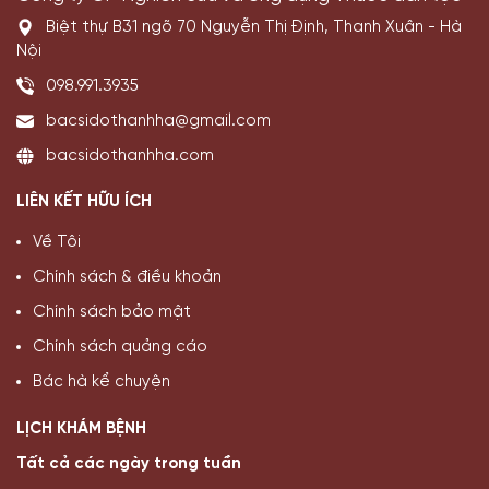
Biệt thự B31 ngõ 70 Nguyễn Thị Định, Thanh Xuân - Hà
Nội
098.991.3935
bacsidothanhha@gmail.com
bacsidothanhha.com
LIÊN KẾT HỮU ÍCH
Về Tôi
Chính sách & điều khoản
Chính sách bảo mật
Chính sách quảng cáo
Bác hà kể chuyện
LỊCH KHÁM BỆNH
Tất cả các ngày trong tuần