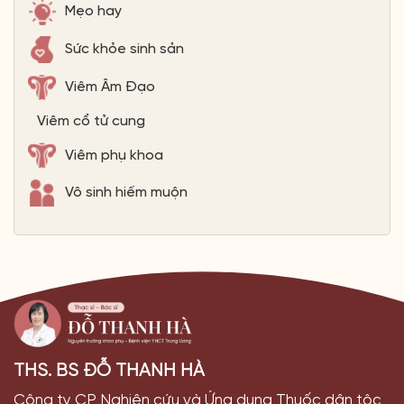
Mẹo hay
Sức khỏe sinh sản
Viêm Âm Đạo
Viêm cổ tử cung
Viêm phụ khoa
Vô sinh hiếm muộn
THS. BS ĐỖ THANH HÀ
Công ty CP Nghiên cứu và Ứng dụng Thuốc dân tộc