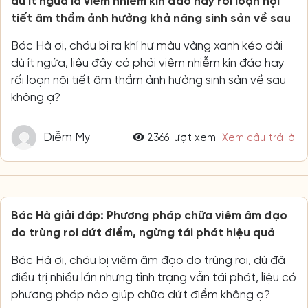
dù ít ngứa là viêm nhiễm kín đáo hay rối loạn nội
tiết âm thầm ảnh hưởng khả năng sinh sản về sau
Bác Hà ơi, cháu bị ra khí hư màu vàng xanh kéo dài
dù ít ngứa, liệu đây có phải viêm nhiễm kín đáo hay
rối loạn nội tiết âm thầm ảnh hưởng sinh sản về sau
không ạ?
Diễm My
2366 lượt xem
Xem câu trả lời
Bác Hà giải đáp: Phương pháp chữa viêm âm đạo
do trùng roi dứt điểm, ngừng tái phát hiệu quả
Bác Hà ơi, cháu bị viêm âm đạo do trùng roi, dù đã
điều trị nhiều lần nhưng tình trạng vẫn tái phát, liệu có
phương pháp nào giúp chữa dứt điểm không ạ?