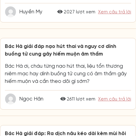
Huyền My
2027 lượt xem
Xem câu trả lời
Bác Hà giải đáp nạo hút thai và nguy cơ dính
buồng tử cung gây hiếm muộn âm thầm
Bác Hà ơi, cháu từng nạo hút thai, liệu tổn thương
niêm mạc hay dính buồng tử cung có âm thầm gây
hiếm muộn và cần theo dõi gì sớm?
Ngọc Hân
2611 lượt xem
Xem câu trả lời
Bác Hà giải đáp: Ra dịch nâu kéo dài kèm mùi hôi