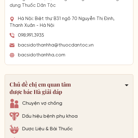
dụng Thuốc Dân Tộc
Hà Nội: Biệt thự B31 ngõ 70 Nguyễn Thị Định,
Thanh Xuân - Hà Nội
098.991.3935
bacsidothanhha@thuocdantoc.vn
bacsidothanhha.com
Chủ đề chị em quan tâm
được bác Hà giải đáp
Chuyện vợ chồng
Dấu hiệu bệnh phụ khoa
Dược Liệu & Bài Thuốc