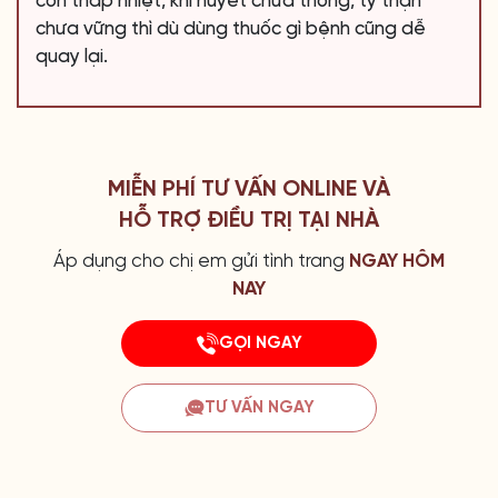
còn thấp nhiệt, khí huyết chưa thông, tỳ thận
chưa vững thì dù dùng thuốc gì bệnh cũng dễ
quay lại.
MIỄN PHÍ TƯ VẤN ONLINE VÀ
HỖ TRỢ ĐIỀU TRỊ TẠI NHÀ
Áp dụng cho chị em gửi tình trang
NGAY HÔM
NAY
GỌI NGAY
TƯ VẤN NGAY