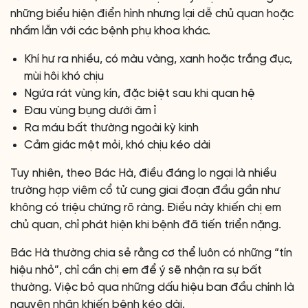
những biểu hiện điển hình nhưng lại dễ chủ quan hoặc
nhầm lẫn với các bệnh phụ khoa khác.
Khí hư ra nhiều, có màu vàng, xanh hoặc trắng đục,
mùi hôi khó chịu
Ngứa rát vùng kín, đặc biệt sau khi quan hệ
Đau vùng bụng dưới âm ỉ
Ra máu bất thường ngoài kỳ kinh
Cảm giác mệt mỏi, khó chịu kéo dài
Tuy nhiên, theo Bác Hà, điều đáng lo ngại là nhiều
trường hợp viêm cổ tử cung giai đoạn đầu gần như
không có triệu chứng rõ ràng. Điều này khiến chị em
chủ quan, chỉ phát hiện khi bệnh đã tiến triển nặng.
Bác Hà thường chia sẻ rằng cơ thể luôn có những “tín
hiệu nhỏ”, chỉ cần chị em để ý sẽ nhận ra sự bất
thường. Việc bỏ qua những dấu hiệu ban đầu chính là
nguyên nhân khiến bệnh kéo dài.