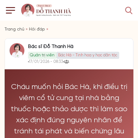
Trang chủ
»
Hỏi đáp
»
Bác sĩ Đỗ Thanh Hà
Quản trị viên
Bác Hà - Tinh hoa y học dân tộc
17/01/2026 - 08:33
Cháu muốn hỏi Bác Hà, khi điều trị
viêm cổ tử cung tại nhà bằng
thuốc hoặc thảo dược thì làm sao
xác định đúng nguyên nhân để
tránh tái phát và biến chứng lâu