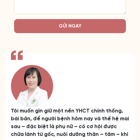
GỬI NGAY
Tôi muốn gìn giữ một nền YHCT chính thống,
bài bản, để người bệnh hôm nay và thế hệ mai
sau – đặc biệt là phụ nữ – có cơ hội được
chữa lành từ gốc, nuôi dưỡng thân – tâm – khí