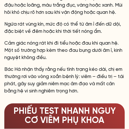
đậu hoặc loãng, màu trắng đục, vàng hoặc xanh. Mùi
hôi khó chịu rõ hơn sau khi vận động hoặc quan hệ.
Ngứa rát vùng kín, mức độ có thể từ âm ỉ đến dữ dội,
đặc biệt về đêm hoặc khi thời tiết nóng ẩm.
Cảm giác nóng rát khi đi tiểu hoặc đau khi quan hệ.
Một số trường hợp kèm theo đau bụng dưới âm ỉ, kinh
nguyệt không đều.
Bác Hà nhận thấy rằng nếu tình trạng kéo dài, chị em
thường rơi vào vòng xoắn bệnh lý: viêm – điều trị – tái
phát, gây suy giảm niêm mạc âm đạo và mất cân
bằng hệ vi sinh nghiêm trọng hơn.
PHIẾU TEST NHANH NGUY
CƠ VIÊM PHỤ KHOA