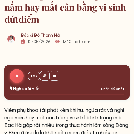
nấm hay mất cân bằng vi sinh
dứtđiểm
Bác sĩ Đỗ Thanh Hà
12/05/2026 -
1340 lượt xem
1.5×
🎙️ Nghe bài viết
Nhấn để phát
Viêm phụ khoa tái phát kèm khí hư, ngứa rát và nghi
ngờ nấm hay mất cân bằng vi sinh là tình trạng mà
Bác Hà gặp rất nhiều trong thực hành lâm sàng Đông
y. Điều đáng lo là không ít chị em điều trị nhiều lần