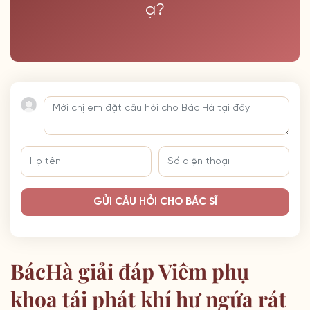
ạ?
GỬI CÂU HỎI CHO BÁC SĨ
BácHà giải đáp Viêm phụ
khoa tái phát khí hư ngứa rát