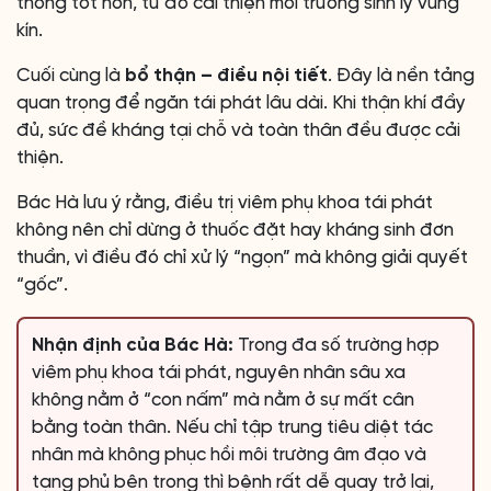
thông tốt hơn, từ đó cải thiện môi trường sinh lý vùng
kín.
Cuối cùng là
bổ thận – điều nội tiết
. Đây là nền tảng
quan trọng để ngăn tái phát lâu dài. Khi thận khí đầy
đủ, sức đề kháng tại chỗ và toàn thân đều được cải
thiện.
Bác Hà lưu ý rằng, điều trị viêm phụ khoa tái phát
không nên chỉ dừng ở thuốc đặt hay kháng sinh đơn
thuần, vì điều đó chỉ xử lý “ngọn” mà không giải quyết
“gốc”.
Nhận định của Bác Hà:
Trong đa số trường hợp
viêm phụ khoa tái phát, nguyên nhân sâu xa
không nằm ở “con nấm” mà nằm ở sự mất cân
bằng toàn thân. Nếu chỉ tập trung tiêu diệt tác
nhân mà không phục hồi môi trường âm đạo và
tạng phủ bên trong thì bệnh rất dễ quay trở lại,