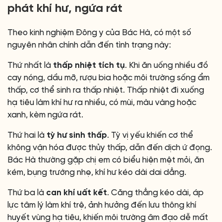
phát khí hư, ngứa rát
Theo kinh nghiệm Đông y của Bác Hà, có một số
nguyên nhân chính dẫn đến tình trạng này:
Thứ nhất là
thấp nhiệt tích tụ
. Khi ăn uống nhiều đồ
cay nóng, dầu mỡ, rượu bia hoặc môi trường sống ẩm
thấp, cơ thể sinh ra thấp nhiệt. Thấp nhiệt đi xuống
hạ tiêu làm khí hư ra nhiều, có mùi, màu vàng hoặc
xanh, kèm ngứa rát.
Thứ hai là
tỳ hư sinh thấp
. Tỳ vị yếu khiến cơ thể
không vận hóa được thủy thấp, dẫn đến dịch ứ đọng.
Bác Hà thường gặp chị em có biểu hiện mệt mỏi, ăn
kém, bụng trướng nhẹ, khí hư kéo dài dai dẳng.
Thứ ba là
can khí uất kết
. Căng thẳng kéo dài, áp
lực tâm lý làm khí trệ, ảnh hưởng đến lưu thông khí
huyết vùng hạ tiêu, khiến môi trường âm đạo dễ mất