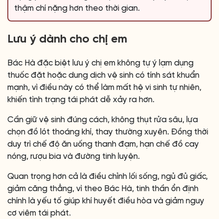
thậm chí nặng hơn theo thời gian.
Lưu ý dành cho chị em
Bác Hà đặc biệt lưu ý chị em không tự ý lạm dụng
thuốc đặt hoặc dung dịch vệ sinh có tính sát khuẩn
mạnh, vì điều này có thể làm mất hệ vi sinh tự nhiên,
khiến tình trạng tái phát dễ xảy ra hơn.
Cần giữ vệ sinh đúng cách, không thụt rửa sâu, lựa
chọn đồ lót thoáng khí, thay thường xuyên. Đồng thời
duy trì chế độ ăn uống thanh đạm, hạn chế đồ cay
nóng, rượu bia và đường tinh luyện.
Quan trọng hơn cả là điều chỉnh lối sống, ngủ đủ giấc,
giảm căng thẳng, vì theo Bác Hà, tinh thần ổn định
chính là yếu tố giúp khí huyết điều hòa và giảm nguy
cơ viêm tái phát.