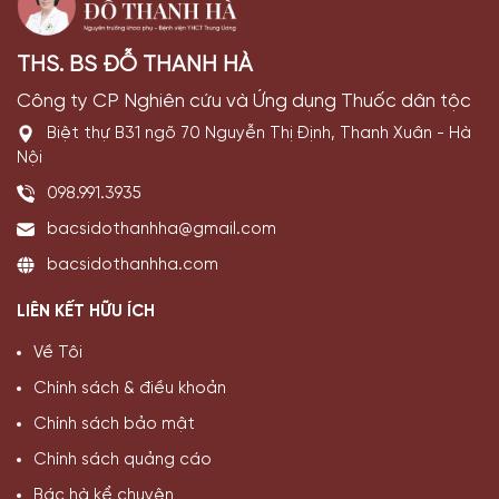
THS. BS ĐỖ THANH HÀ
Công ty CP Nghiên cứu và Ứng dụng Thuốc dân tộc
Biệt thự B31 ngõ 70 Nguyễn Thị Định, Thanh Xuân - Hà
Nội
098.991.3935
bacsidothanhha@gmail.com
bacsidothanhha.com
LIÊN KẾT HỮU ÍCH
Về Tôi
Chính sách & điều khoản
Chính sách bảo mật
Chính sách quảng cáo
Bác hà kể chuyện