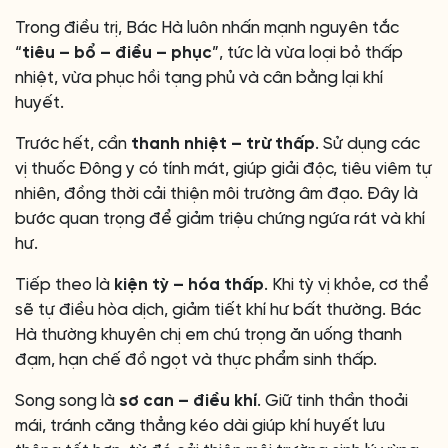
Trong điều trị, Bác Hà luôn nhấn mạnh nguyên tắc
“
tiêu – bổ – điều – phục
”, tức là vừa loại bỏ thấp
nhiệt, vừa phục hồi tạng phủ và cân bằng lại khí
huyết.
Trước hết, cần
thanh nhiệt – trừ thấp
. Sử dụng các
vị thuốc Đông y có tính mát, giúp giải độc, tiêu viêm tự
nhiên, đồng thời cải thiện môi trường âm đạo. Đây là
bước quan trọng để giảm triệu chứng ngứa rát và khí
hư.
Tiếp theo là
kiện tỳ – hóa thấp
. Khi tỳ vị khỏe, cơ thể
sẽ tự điều hòa dịch, giảm tiết khí hư bất thường. Bác
Hà thường khuyên chị em chú trọng ăn uống thanh
đạm, hạn chế đồ ngọt và thực phẩm sinh thấp.
Song song là
sơ can – điều khí
. Giữ tinh thần thoải
mái, tránh căng thẳng kéo dài giúp khí huyết lưu