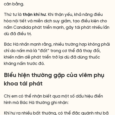
cân bằng.
Thứ tư là
thận khí hư
. Khi thận yếu, khả năng điều
hòa nội tiết và miễn dịch suy giảm, tạo điều kiện cho
nấm Candida phát triển mạnh, gây tái phát nhiều lần
dù đã điều trị.
Bác Hà nhấn mạnh rằng, nhiều trường hợp không phải
chỉ do nấm mà là “đất” trong cơ thể đã thay đổi,
khiến nấm dễ phát triển trở lại dù đã dùng thuốc
kháng nấm trước đó.
Biểu hiện thường gặp của viêm phụ
khoa tái phát
Chị em có thể nhận biết qua một số dấu hiệu điển
hình mà Bác Hà thường ghi nhận:
Khí hư ra nhiều bất thường, có thể đặc quánh như bã