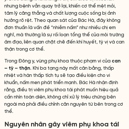
nhưng bệnh vẫn quay trở lại, khiến cơ thể mệt mỏi,
tâm lý căng thẳng và chất lượng cuộc sống bị ảnh
hưởng rõ rệt. Theo quan sát của Bác Hà, đây không
đơn thuần là vấn đề “nhiễm nấm” như nhiều chị em
nghĩ, mà thường là sự rối loạn tổng thể của môi trường
âm đạo, liên quan chặt chẽ đến khí huyết, tỳ vị và can
thận trong cơ thể.
Trong Đông y, vùng phụ khoa thuộc phạm vi của
can
– tỳ – thận
. Khi ba tạng này mất cân bằng, thấp
nhiệt và hàn thấp tích tụ sẽ tạo điều kiện cho vi
khuẩn, nấm men phát triển mạnh. Bác Hà nhận định
rằng, điều trị viêm phụ khoa tái phát muốn hiệu quả
cần nhìn toàn diện, không chỉ xử lý triệu chứng bên
ngoài mà phải điều chỉnh căn nguyên từ bên trong cơ
thể.
Nguyên nhân gây viêm phụ khoa tái