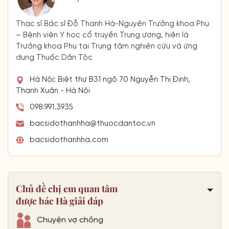
Thạc sĩ Bác sĩ Đỗ Thanh Hà-Nguyên Trưởng khoa Phụ
– Bệnh viện Y học cổ truyền Trung ương, hiện là
Trưởng khoa Phụ tại Trung tâm nghiên cứu và ứng
dụng Thuốc Dân Tộc
Hà Nội: Biệt thự B31 ngõ 70 Nguyễn Thị Định,
Thanh Xuân - Hà Nội
098.991.3935
bacsidothanhha@thuocdantoc.vn
bacsidothanhha.com
Chủ đề chị em quan tâm
được bác Hà giải đáp
Chuyện vợ chồng