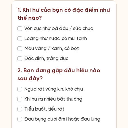
1. Khí hư của bạn có đặc điểm như
thế nào?
Vón cục như bã đậu / sữa chua
Loãng như nước, có mùi tanh
Màu vàng / xanh, có bọt
Đặc dính, trắng đục
2. Bạn đang gặp dấu hiệu nào
sau đây?
Ngứa rát vùng kín, khó chịu
Khí hư ra nhiều bất thường
Tiểu buốt, tiểu rát
Đau bụng dưới âm ỉ hoặc đau lưng