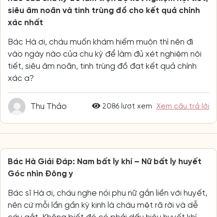
siêu âm noãn và tinh trùng đồ cho kết quả chính
xác nhất
Bác Hà ơi, cháu muốn khám hiếm muộn thì nên đi
vào ngày nào của chu kỳ để làm đủ xét nghiệm nội
tiết, siêu âm noãn, tinh trùng đồ đạt kết quả chính
xác ạ?
Thu Thảo
2086 lượt xem
Xem câu trả lời
Bác Hà Giải Đáp: Nam bất ly khí – Nữ bất ly huyết
Góc nhìn Đông y
Bác sĩ Hà ơi, cháu nghe nói phụ nữ gắn liền với huyết,
nên cứ mỗi lần gần kỳ kinh là cháu mệt rã rời và dễ