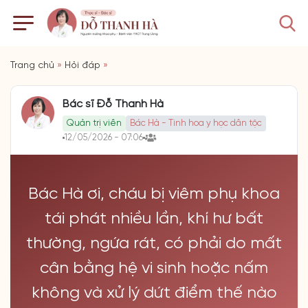
Trang chủ
»
Hỏi đáp
»
Bác sĩ Đỗ Thanh Hà
Quản trị viên
Bác Hà - Tinh hoa y học dân tộc
12/05/2026 - 07:06
Bác Hà ơi, cháu bị viêm phụ khoa
tái phát nhiều lần, khí hư bất
thường, ngứa rát, có phải do mất
cân bằng hệ vi sinh hoặc nấm
không và xử lý dứt điểm thế nào