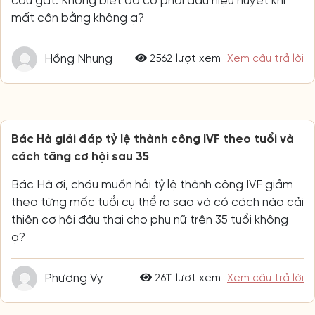
cáu gắt. Không biết đó có phải dấu hiệu huyết khí
mất cân bằng không ạ?
Hồng Nhung
2562 lượt xem
Xem câu trả lời
Bác Hà giải đáp tỷ lệ thành công IVF theo tuổi và
cách tăng cơ hội sau 35
Bác Hà ơi, cháu muốn hỏi tỷ lệ thành công IVF giảm
theo từng mốc tuổi cụ thể ra sao và có cách nào cải
thiện cơ hội đậu thai cho phụ nữ trên 35 tuổi không
ạ?
Phương Vy
2611 lượt xem
Xem câu trả lời