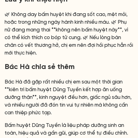
🌿 Không day bấm huyệt khi đang sốt cao, mệt mỏi,
hoặc trong những ngày hành kinh nhiều máu. 🌿 Phụ
nữ đang mang thai **không nên bấm huyệt này**, vì
có thể kích thích co bóp tử cung. 🌿 Nếu lòng bàn
chân có vết thương hở, chị em nên đợi hồi phục hẳn rồi
mới thực hiện.
Bác Hà chia sẻ thêm
Bác Hà đã gặp rất nhiều chị em sau một thời gian
**kiên trì bấm huyệt Dũng Tuyền kết hợp ăn uống
dưỡng thận**, kinh nguyệt đều hơn, giấc ngủ sâu hơn,
và nhiều người đã đón tin vui tự nhiên mà không cần
can thiệp phức tạp.
Bấm huyệt Dũng Tuyền là liệu pháp dưỡng sinh an
toàn, hiệu quả và gần gũi, giúp cơ thể tự điều chỉnh.