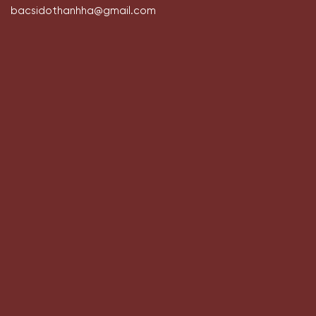
bacsidothanhha@gmail.com