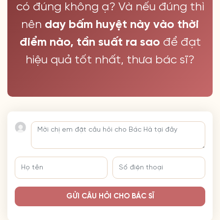
có đúng không ạ? Và nếu đúng thì
nên
day bấm huyệt này vào thời
điểm nào, tần suất ra sao
để đạt
hiệu quả tốt nhất, thưa bác sĩ?
GỬI CÂU HỎI CHO BÁC SĨ