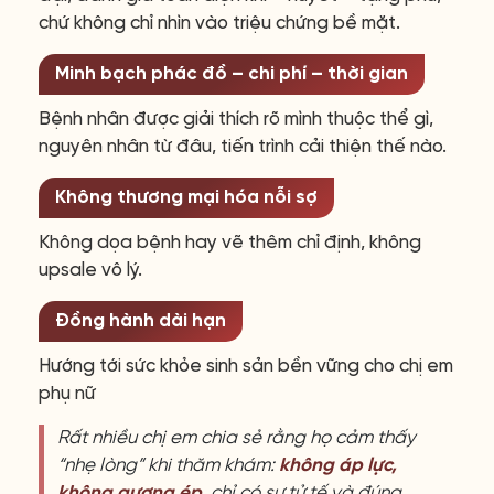
chứ không chỉ nhìn vào triệu chứng bề mặt.
Minh bạch phác đồ – chi phí – thời gian
Bệnh nhân được giải thích rõ mình thuộc thể gì,
nguyên nhân từ đâu, tiến trình cải thiện thế nào.
Không thương mại hóa nỗi sợ
Không dọa bệnh hay vẽ thêm chỉ định, không
upsale vô lý.
Đồng hành dài hạn
Hướng tới sức khỏe sinh sản bền vững cho chị em
phụ nữ
Rất nhiều chị em chia sẻ rằng họ cảm thấy
“nhẹ lòng” khi thăm khám:
không áp lực,
không gượng ép,
chỉ có sự tử tế và đúng