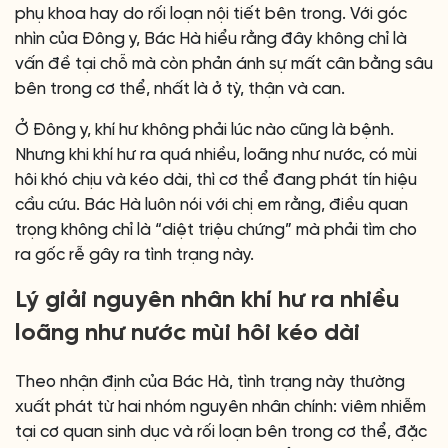
phụ khoa hay do rối loạn nội tiết bên trong. Với góc
nhìn của Đông y, Bác Hà hiểu rằng đây không chỉ là
vấn đề tại chỗ mà còn phản ánh sự mất cân bằng sâu
bên trong cơ thể, nhất là ở tỳ, thận và can.
Ở Đông y, khí hư không phải lúc nào cũng là bệnh.
Nhưng khi khí hư ra quá nhiều, loãng như nước, có mùi
hôi khó chịu và kéo dài, thì cơ thể đang phát tín hiệu
cầu cứu. Bác Hà luôn nói với chị em rằng, điều quan
trọng không chỉ là “diệt triệu chứng” mà phải tìm cho
ra gốc rễ gây ra tình trạng này.
Lý giải nguyên nhân khí hư ra nhiều
loãng như nước mùi hôi kéo dài
Theo nhận định của Bác Hà, tình trạng này thường
xuất phát từ hai nhóm nguyên nhân chính: viêm nhiễm
tại cơ quan sinh dục và rối loạn bên trong cơ thể, đặc