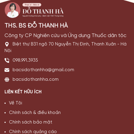
THS. BS ĐỖ THANH HÀ
Công ty CP Nghiên cứu và Ứng dụng Thuốc dân tộc
Biệt thự B31 ngõ 70 Nguyễn Thị Định, Thanh Xuân - Hà
Nội
098.991.3935
bacsidothanhha@gmail.com
bacsidothanhha.com
LIÊN KẾT HỮU ÍCH
Về Tôi
Chính sách & điều khoản
Chính sách bảo mật
Chính sách quảng cáo