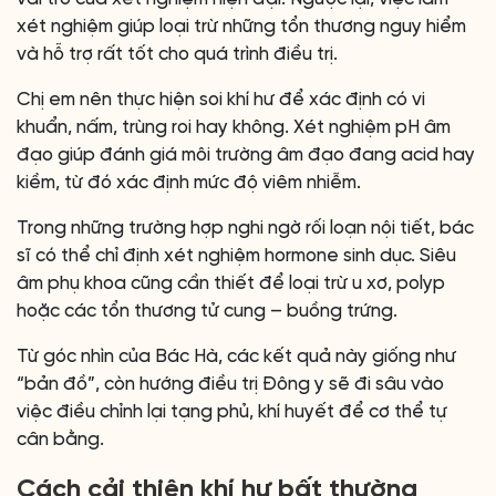
xét nghiệm giúp loại trừ những tổn thương nguy hiểm
và hỗ trợ rất tốt cho quá trình điều trị.
Chị em nên thực hiện soi khí hư để xác định có vi
khuẩn, nấm, trùng roi hay không. Xét nghiệm pH âm
đạo giúp đánh giá môi trường âm đạo đang acid hay
kiềm, từ đó xác định mức độ viêm nhiễm.
Trong những trường hợp nghi ngờ rối loạn nội tiết, bác
sĩ có thể chỉ định xét nghiệm hormone sinh dục. Siêu
âm phụ khoa cũng cần thiết để loại trừ u xơ, polyp
hoặc các tổn thương tử cung – buồng trứng.
Từ góc nhìn của Bác Hà, các kết quả này giống như
“bản đồ”, còn hướng điều trị Đông y sẽ đi sâu vào
việc điều chỉnh lại tạng phủ, khí huyết để cơ thể tự
cân bằng.
Cách cải thiện khí hư bất thường