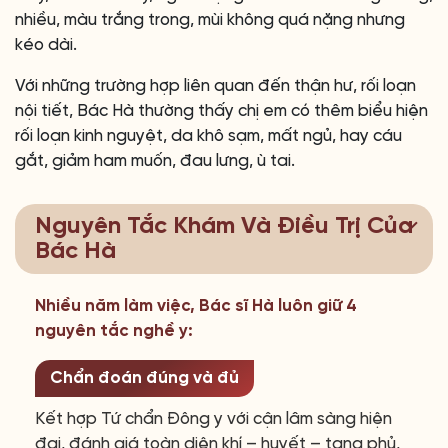
nhiều, màu trắng trong, mùi không quá nặng nhưng
kéo dài.
Với những trường hợp liên quan đến thận hư, rối loạn
nội tiết, Bác Hà thường thấy chị em có thêm biểu hiện
rối loạn kinh nguyệt, da khô sạm, mất ngủ, hay cáu
gắt, giảm ham muốn, đau lưng, ù tai.
Nguyên Tắc Khám Và Điều Trị Của
Bác Hà
Nhiều năm làm việc, Bác sĩ Hà luôn giữ 4
nguyên tắc nghề y:
Chẩn đoán đúng và đủ
Kết hợp Tứ chẩn Đông y với cận lâm sàng hiện
đại, đánh giá toàn diện khí – huyết – tạng phủ,