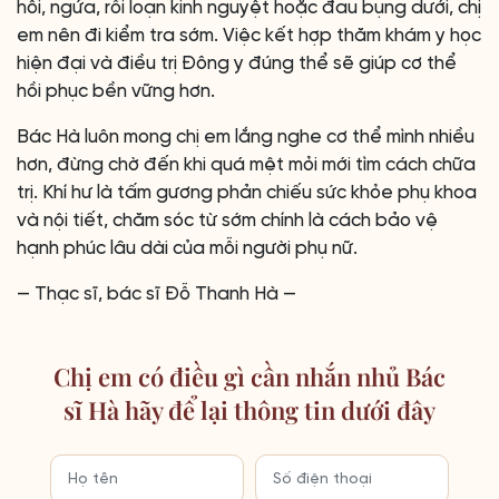
hôi, ngứa, rối loạn kinh nguyệt hoặc đau bụng dưới, chị
em nên đi kiểm tra sớm. Việc kết hợp thăm khám y học
hiện đại và điều trị Đông y đúng thể sẽ giúp cơ thể
hồi phục bền vững hơn.
Bác Hà luôn mong chị em lắng nghe cơ thể mình nhiều
hơn, đừng chờ đến khi quá mệt mỏi mới tìm cách chữa
trị. Khí hư là tấm gương phản chiếu sức khỏe phụ khoa
và nội tiết, chăm sóc từ sớm chính là cách bảo vệ
hạnh phúc lâu dài của mỗi người phụ nữ.
— Thạc sĩ, bác sĩ Đỗ Thanh Hà —
Chị em có điều gì cần nhắn nhủ Bác
sĩ Hà hãy để lại thông tin dưới đây