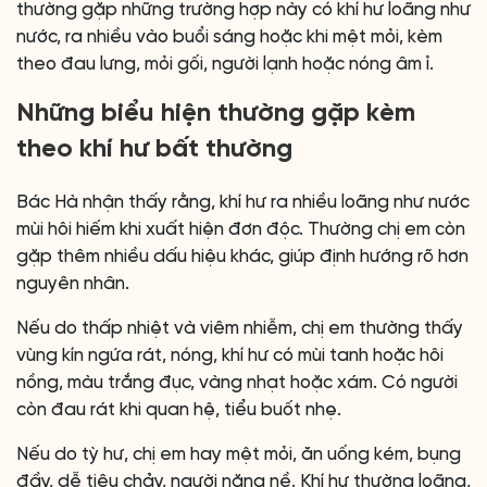
thường gặp những trường hợp này có khí hư loãng như
nước, ra nhiều vào buổi sáng hoặc khi mệt mỏi, kèm
theo đau lưng, mỏi gối, người lạnh hoặc nóng âm ỉ.
Những biểu hiện thường gặp kèm
theo khí hư bất thường
Bác Hà nhận thấy rằng, khí hư ra nhiều loãng như nước
mùi hôi hiếm khi xuất hiện đơn độc. Thường chị em còn
gặp thêm nhiều dấu hiệu khác, giúp định hướng rõ hơn
nguyên nhân.
Nếu do thấp nhiệt và viêm nhiễm, chị em thường thấy
vùng kín ngứa rát, nóng, khí hư có mùi tanh hoặc hôi
nồng, màu trắng đục, vàng nhạt hoặc xám. Có người
còn đau rát khi quan hệ, tiểu buốt nhẹ.
Nếu do tỳ hư, chị em hay mệt mỏi, ăn uống kém, bụng
đầy, dễ tiêu chảy, người nặng nề. Khí hư thường loãng,