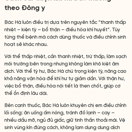
theo Đông y
Bác Hà luôn điều trị dựa trên nguyên tắc “thanh thấp
nhiệt – kiện tỳ – bổ thận – điều hòa khí huyết”. Tùy
từng thể bệnh mà cách dùng thuốc và điều chỉnh sinh
hoạt sẽ khác nhau.
Với thể thấp nhiệt, cần thanh nhiệt, trừ thấp, làm sạch
môi trường bên trong nhưng không làm khô kiệt âm
dịch. Với thể tỳ hư, Bác Hà chú trọng kiện tỳ, nâng cao
khả năng vận hóa để khí hư tự giảm dần. Với thận hư,
việc bổ thận, điều hòa nội tiết là then chốt, giúp cơ
thể ổn định lâu dài.
Bên cạnh thuốc, Bác Hà luôn khuyên chị em điều chỉnh
lối sống: ăn uống ấm nóng, tránh đồ lạnh – cay –
nhiều dầu mỡ, ngủ đủ giấc, giữ tinh thần thoải mái. Vệ
sinh vùng kín đúng cách, không lạm dụng dung dịch