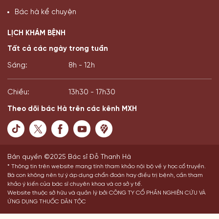
Bác hà kể chuyện
LỊCH KHÁM BỆNH
Tất cả các ngày trong tuần
Sáng:
8h - 12h
Chiều:
13h30 - 17h30
Theo dõi bác Hà trên các kênh MXH
Bản quyền ©2025 Bác sĩ Đỗ Thanh Hà
* Thông tin trên website mang tính tham khảo nội bộ về y học cổ truyền.
Bà con không nên tự ý áp dụng chẩn đoán hay điều trị bệnh, cần tham
khảo ý kiến của bác sĩ chuyên khoa và cơ sở y tế.
Website thuộc sở hữu và quản lý bởi CÔNG TY CỔ PHẦN NGHIÊN CỨU VÀ
ỨNG DỤNG THUỐC DÂN TỘC