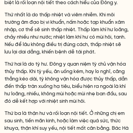
biệt là rối loạn nội tiết theo cách hiểu của Đông y.
Thứ nhất là do thấp nhiệt và viêm nhiễm. Khi môi
trường âm đạo bị vi khuẩn, nấm hoặc tạp khuẩn xâm
nhập, cơ thể sẽ sinh thấp nhiệt. Thấp làm khí hư loãng,
chảy nhiều như nước; nhiệt làm khí hư có mùi hôi, tanh.
Nếu để lâu không điều trị đúng cách, thấp nhiệt sẽ
lưu lại dai dẳng, khiến bệnh dễ tái phát.
Thứ hai là do tỳ hư. Đông y quan niệm tỳ chủ vận hóa
thủy thấp. Khi tỳ yếu, ăn uống kém, hay lo nghĩ, căng
thẳng kéo dài, tỳ không vận hóa được thủy thấp, dẫn
đến thấp tràn xuống hạ tiêu, biểu hiện ra ngoài là khí
hư loãng, nhiều, không mùi hoặc mùi nhẹ ban đầu, sau
đó dễ kết hợp với nhiệt sinh mùi hôi.
Thứ ba là thận hư và rối loạn nội tiết. Ở những chị em
sau sinh, tiền mãn kinh, hoặc làm việc quá sức, thức
khuya, thận khí suy yếu, nội tiết mất cân bằng. Bác Hà