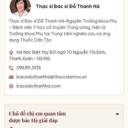
Thạc sĩ Bác sĩ Đỗ Thanh Hà
Thạc sĩ Bác sĩ Đỗ Thanh Hà-Nguyên Trưởng khoa Phụ
– Bệnh viện Y học cổ truyền Trung ương, hiện là
Trưởng khoa Phụ tại Trung tâm nghiên cứu và ứng
dụng Thuốc Dân Tộc
Hà Nội: Biệt thự B31 ngõ 70 Nguyễn Thị Định,
Thanh Xuân - Hà Nội
098.991.3935
bacsidothanhha@thuocdantoc.vn
bacsidothanhha.com
Chủ đề chị em quan tâm
được bác Hà giải đáp