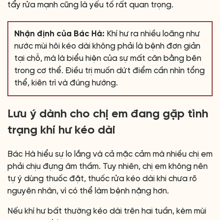
tẩy rửa mạnh cũng là yếu tố rất quan trọng.
Nhận định của Bác Hà:
Khí hư ra nhiều loãng như
nước mùi hôi kéo dài không phải là bệnh đơn giản
tại chỗ, mà là biểu hiện của sự mất cân bằng bên
trong cơ thể. Điều trị muốn dứt điểm cần nhìn tổng
thể, kiên trì và đúng hướng.
Lưu ý dành cho chị em đang gặp tình
trạng khí hư kéo dài
Bác Hà hiểu sự lo lắng và cả mặc cảm mà nhiều chị em
phải chịu đựng âm thầm. Tuy nhiên, chị em không nên
tự ý dùng thuốc đặt, thuốc rửa kéo dài khi chưa rõ
nguyên nhân, vì có thể làm bệnh nặng hơn.
Nếu khí hư bất thường kéo dài trên hai tuần, kèm mùi