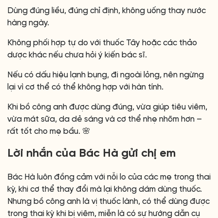
Dùng đúng liều, đúng chỉ định, không uống thay nước
hàng ngày.
Không phối hợp tự do với thuốc Tây hoặc các thảo
dược khác nếu chưa hỏi ý kiến bác sĩ.
Nếu có dấu hiệu lạnh bụng, đi ngoài lỏng, nên ngừng
lại vì cơ thể có thể không hợp với hàn tính.
Khi bồ công anh được dùng đúng, vừa giúp tiêu viêm,
vừa mát sữa, da dẻ sáng và cơ thể nhẹ nhõm hơn –
rất tốt cho mẹ bầu. 🌸
Lời nhắn của Bác Hà gửi chị em
Bác Hà luôn đồng cảm với nỗi lo của các mẹ trong thai
kỳ, khi cơ thể thay đổi mà lại không dám dùng thuốc.
Nhưng bồ công anh là vị thuốc lành, có thể dùng được
trong thai kỳ khi bị viêm, miễn là có sự hướng dẫn cụ