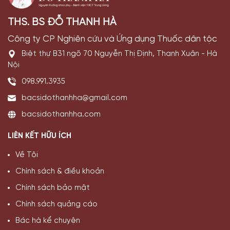
THS. BS ĐỖ THANH HÀ
Công ty CP Nghiên cứu và Ứng dụng Thuốc dân tộc
Biệt thự B31 ngõ 70 Nguyễn Thị Định, Thanh Xuân - Hà
Nội
098.991.3935
bacsidothanhha@gmail.com
bacsidothanhha.com
LIÊN KẾT HỮU ÍCH
Về Tôi
Chính sách & điều khoản
Chính sách bảo mật
Chính sách quảng cáo
Bác hà kể chuyện