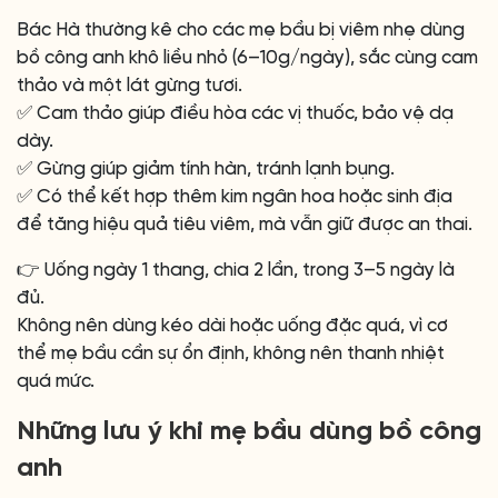
Bác Hà thường kê cho các mẹ bầu bị viêm nhẹ dùng
bồ công anh khô liều nhỏ (6–10g/ngày), sắc cùng cam
thảo và một lát gừng tươi.
✅ Cam thảo giúp điều hòa các vị thuốc, bảo vệ dạ
dày.
✅ Gừng giúp giảm tính hàn, tránh lạnh bụng.
✅ Có thể kết hợp thêm kim ngân hoa hoặc sinh địa
để tăng hiệu quả tiêu viêm, mà vẫn giữ được an thai.
👉 Uống ngày 1 thang, chia 2 lần, trong 3–5 ngày là
đủ.
Không nên dùng kéo dài hoặc uống đặc quá, vì cơ
thể mẹ bầu cần sự ổn định, không nên thanh nhiệt
quá mức.
Những lưu ý khi mẹ bầu dùng bồ công
anh