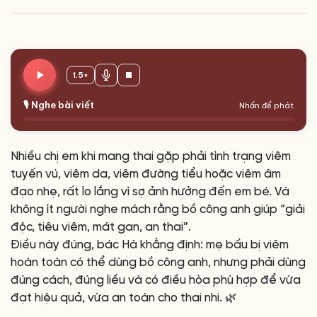
1.5×
🎙️ Nghe bài viết
Nhấn để phát
Nhiều chị em khi mang thai gặp phải tình trạng viêm
tuyến vú, viêm da, viêm đường tiểu hoặc viêm âm
đạo nhẹ, rất lo lắng vì sợ ảnh hưởng đến em bé. Và
không ít người nghe mách rằng bồ công anh giúp “giải
độc, tiêu viêm, mát gan, an thai”.
Điều này đúng, bác Hà khẳng định: mẹ bầu bị viêm
hoàn toàn có thể dùng bồ công anh, nhưng phải dùng
đúng cách, đúng liều và có điều hòa phù hợp để vừa
đạt hiệu quả, vừa an toàn cho thai nhi. 🌿