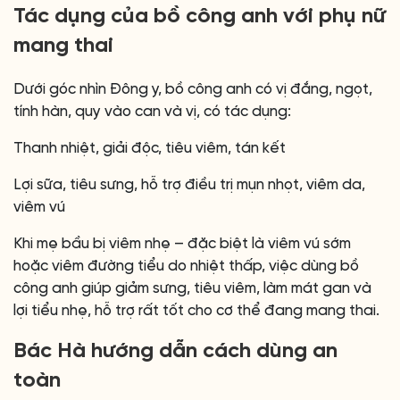
Tác dụng của bồ công anh với phụ nữ
mang thai
Dưới góc nhìn Đông y, bồ công anh có vị đắng, ngọt,
tính hàn, quy vào can và vị, có tác dụng:
Thanh nhiệt, giải độc, tiêu viêm, tán kết
Lợi sữa, tiêu sưng, hỗ trợ điều trị mụn nhọt, viêm da,
viêm vú
Khi mẹ bầu bị viêm nhẹ – đặc biệt là viêm vú sớm
hoặc viêm đường tiểu do nhiệt thấp, việc dùng bồ
công anh giúp giảm sưng, tiêu viêm, làm mát gan và
lợi tiểu nhẹ, hỗ trợ rất tốt cho cơ thể đang mang thai.
Bác Hà hướng dẫn cách dùng an
toàn