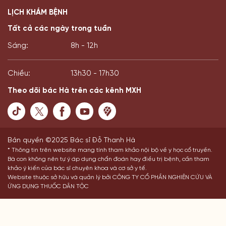
LỊCH KHÁM BỆNH
Tất cả các ngày trong tuần
Sáng:
8h - 12h
Chiều:
13h30 - 17h30
Theo dõi bác Hà trên các kênh MXH
Bản quyền ©2025 Bác sĩ Đỗ Thanh Hà
* Thông tin trên website mang tính tham khảo nội bộ về y học cổ truyền.
Bà con không nên tự ý áp dụng chẩn đoán hay điều trị bệnh, cần tham
khảo ý kiến của bác sĩ chuyên khoa và cơ sở y tế.
Website thuộc sở hữu và quản lý bởi CÔNG TY CỔ PHẦN NGHIÊN CỨU VÀ
ỨNG DỤNG THUỐC DÂN TỘC