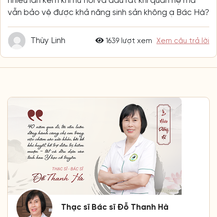
nhiều lần kèm khí hư hôi và đau rát khi quan hệ mà
vẫn bảo vệ được khả năng sinh sản không ạ Bác Hà?
Thùy Linh
1639 lượt xem
Xem câu trả lời
Thạc sĩ Bác sĩ Đỗ Thanh Hà