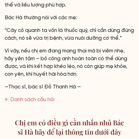
thể và liều lượng phù hợp.
Bác Hà thường nói với các mẹ:
“Cây cỏ quanh ta vốn là thuốc quý, chỉ cần dùng đúng
cách, nó sẽ vừa trị bệnh, vừa nuôi dưỡng cơ thể.”
Vì vậy, nếu chị em đang mang thai mà bị viêm nhẹ,
hãy yên tâm – bồ công anh hoàn toàn có thể dùng
được, và khi kết hợp khéo léo, nó còn giúp mẹ khỏe,
con yên, khí huyết hài hòa hơn.
—Thạc sĩ, bác sĩ Đỗ Thanh Hà —
← Danh sách câu hỏi
Chị em có điều gì cần nhắn nhủ Bác
sĩ Hà hãy để lại thông tin dưới đây