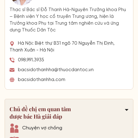
Thạc sĩ Bác sĩ Đỗ Thanh Hà-Nguyên Trưởng khoa Phụ
– Bệnh viện Y học cổ truyền Trung ương, hiện là
Trưởng khoa Phụ tại Trung tâm nghiên cứu và ứng
dụng Thuốc Dân Tộc
Hà Nội: Biệt thự B31 ngõ 70 Nguyễn Thị Định,
Thanh Xuân - Hà Nội
098.991.3935
bacsidothanhha@thuocdantoc.vn
bacsidothanhha.com
Chủ đề chị em quan tâm
được bác Hà giải đáp
Chuyện vợ chồng