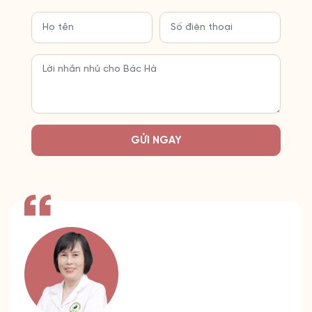
GỬI NGAY