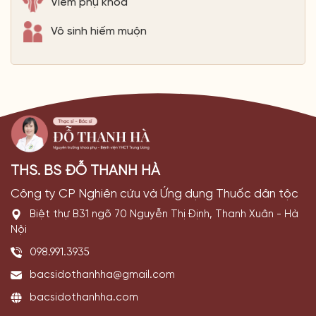
Viêm phụ khoa
Vô sinh hiếm muộn
THS. BS ĐỖ THANH HÀ
Công ty CP Nghiên cứu và Ứng dụng Thuốc dân tộc
Biệt thự B31 ngõ 70 Nguyễn Thị Định, Thanh Xuân - Hà
Nội
098.991.3935
bacsidothanhha@gmail.com
bacsidothanhha.com