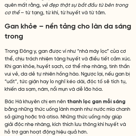
quên mất rằng,
vẻ đẹp thật sự bắt đầu từ bên trong
cơ thể
– từ tạng, từ khí, từ huyết và từ tâm.
Gan khỏe – nền tảng cho làn da sáng
trong
Trong Đông y, gan được ví như “nhà máy lọc” của cơ
thể, chịu trách nhiệm tàng huyết và điều tiết cảm xúc.
Khi gan khỏe, huyết sạch, cơ thể nhẹ nhàng, tinh thần
vui vẻ, da dẻ tự nhiên hồng hào. Ngược lại, nếu gan bị
“uất”, tức giận hay lo nghĩ kéo dài, độc tố sẽ tích tụ,
khiến da sạm, nám, nổi mụn và dễ lão hóa.
Bác Hà khuyên chị em nên
thanh lọc gan mỗi sáng
bằng những thức uống lành mạnh như nước mía chanh
sả gừng hoặc trà atiso. Những thức uống này giúp
giải độc nhẹ nhàng, kích thích lưu thông khí huyết và
hỗ trợ gan hoạt động hiệu quả hơn.