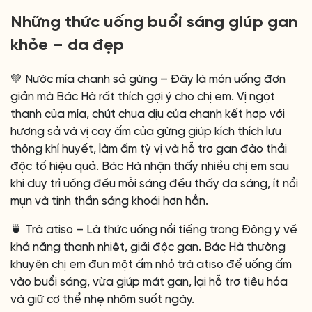
Những thức uống buổi sáng giúp gan
khỏe – da đẹp
💚 Nước mía chanh sả gừng – Đây là món uống đơn
giản mà Bác Hà rất thích gợi ý cho chị em. Vị ngọt
thanh của mía, chút chua dịu của chanh kết hợp với
hương sả và vị cay ấm của gừng giúp kích thích lưu
thông khí huyết, làm ấm tỳ vị và hỗ trợ gan đào thải
độc tố hiệu quả. Bác Hà nhận thấy nhiều chị em sau
khi duy trì uống đều mỗi sáng đều thấy da sáng, ít nổi
mụn và tinh thần sảng khoái hơn hẳn.
🍵 Trà atiso – Là thức uống nổi tiếng trong Đông y về
khả năng thanh nhiệt, giải độc gan. Bác Hà thường
khuyên chị em đun một ấm nhỏ trà atiso để uống ấm
vào buổi sáng, vừa giúp mát gan, lại hỗ trợ tiêu hóa
và giữ cơ thể nhẹ nhõm suốt ngày.