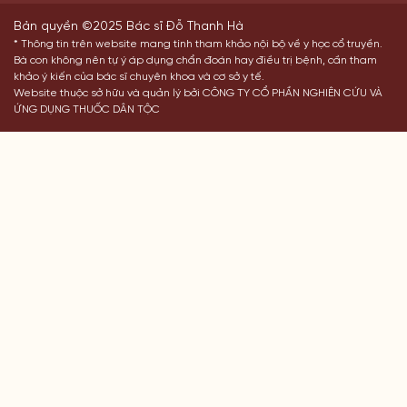
Bản quyền ©2025 Bác sĩ Đỗ Thanh Hà
* Thông tin trên website mang tính tham khảo nội bộ về y học cổ truyền.
Bà con không nên tự ý áp dụng chẩn đoán hay điều trị bệnh, cần tham
khảo ý kiến của bác sĩ chuyên khoa và cơ sở y tế.
Website thuộc sở hữu và quản lý bởi CÔNG TY CỔ PHẦN NGHIÊN CỨU VÀ
ỨNG DỤNG THUỐC DÂN TỘC