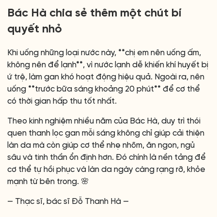
Bác Hà chia sẻ thêm một chút bí
quyết nhỏ
Khi uống những loại nước này, **chị em nên uống ấm,
không nên để lạnh**, vì nước lạnh dễ khiến khí huyết bị
ứ trệ, làm gan khó hoạt động hiệu quả. Ngoài ra, nên
uống **trước bữa sáng khoảng 20 phút** để cơ thể
có thời gian hấp thu tốt nhất.
Theo kinh nghiệm nhiều năm của Bác Hà, duy trì thói
quen thanh lọc gan mỗi sáng không chỉ giúp cải thiện
làn da mà còn giúp cơ thể nhẹ nhõm, ăn ngon, ngủ
sâu và tinh thần ổn định hơn. Đó chính là nền tảng để
cơ thể tự hồi phục và làn da ngày càng rạng rỡ, khỏe
mạnh từ bên trong. 🌸
— Thạc sĩ, bác sĩ Đỗ Thanh Hà —