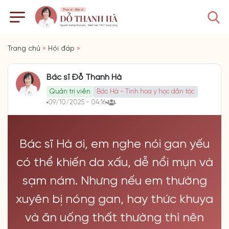
Trang chủ
»
Hỏi đáp
»
Bác sĩ Đỗ Thanh Hà
Quản trị viên
Bác Hà - Tinh hoa y học dân tộc
09/10/2025 - 04:16
Bác sĩ Hà ơi, em nghe nói gan yếu
có thể khiến da xấu, dễ nổi mụn và
sạm nám. Nhưng nếu em thường
xuyên bị nóng gan, hay thức khuya
và ăn uống thất thường thì nên