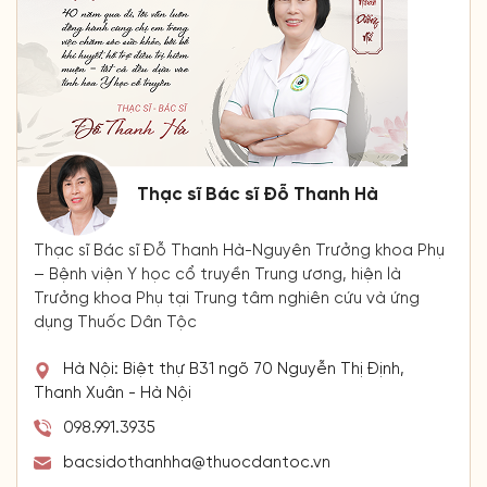
Thạc sĩ Bác sĩ Đỗ Thanh Hà
Thạc sĩ Bác sĩ Đỗ Thanh Hà-Nguyên Trưởng khoa Phụ
– Bệnh viện Y học cổ truyền Trung ương, hiện là
Trưởng khoa Phụ tại Trung tâm nghiên cứu và ứng
dụng Thuốc Dân Tộc
Hà Nội: Biệt thự B31 ngõ 70 Nguyễn Thị Định,
Thanh Xuân - Hà Nội
098.991.3935
bacsidothanhha@thuocdantoc.vn