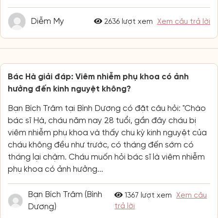
Diễm My
2636 lượt xem
Xem câu trả lời
Bác Hà giải đáp: Viêm nhiễm phụ khoa có ảnh
hưởng đến kinh nguyệt không?
Bạn Bích Trâm tại Bình Dương có đặt câu hỏi: "Chào
bác sĩ Hà, cháu năm nay 28 tuổi, gần đây cháu bị
viêm nhiễm phụ khoa và thấy chu kỳ kinh nguyệt của
cháu không đều như trước, có tháng đến sớm có
tháng lại chậm. Cháu muốn hỏi bác sĩ là viêm nhiễm
phụ khoa có ảnh hưởng...
Bạn Bích Trâm (Bình
1367 lượt xem
Xem câu
Dương)
trả lời