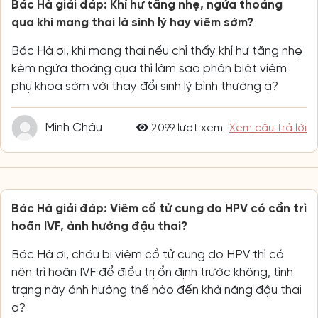
Bác Hà giải đáp: Khí hư tăng nhẹ, ngứa thoáng
qua khi mang thai là sinh lý hay viêm sớm?
Bác Hà ơi, khi mang thai nếu chỉ thấy khí hư tăng nhẹ
kèm ngứa thoáng qua thì làm sao phân biệt viêm
phụ khoa sớm với thay đổi sinh lý bình thường ạ?
Minh Châu
2099 lượt xem
Xem câu trả lời
Bác Hà giải đáp: Viêm cổ tử cung do HPV có cần trì
hoãn IVF, ảnh hưởng đậu thai?
Bác Hà ơi, cháu bị viêm cổ tử cung do HPV thì có
nên trì hoãn IVF để điều trị ổn định trước không, tình
trạng này ảnh hưởng thế nào đến khả năng đậu thai
ạ?