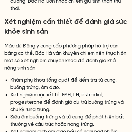
dương, Bác Hà luôn nhắc chị em giữ tinh thần thư
thái.
Xét nghiệm cần thiết để đánh giá sức
khỏe sinh sản
Mặc dù Đông y cung cấp phương pháp hỗ trợ cân
bằng cơ thể, Bác Hà vẫn khuyên chị em nên thực hiện
một số xét nghiệm chuyên khoa để đánh giá khả
năng sinh sản:
Khám phụ khoa tổng quát để kiểm tra tử cung,
buồng trứng, âm đạo.
Xét nghiệm nội tiết tố: FSH, LH, estradiol,
progesterone để đánh giá dự trữ buồng trứng và
chu kỳ rụng trứng.
Siêu âm buồng trứng và tử cung để phát hiện bất
thường về cấu trúc hoặc nang trứng.
Xét nghiệm dịch âm đạo nếu có nghi ngờ nhiễm