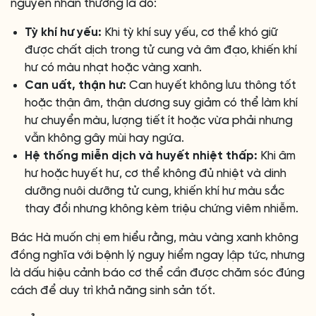
nguyên nhân thường là do:
Tỳ khí hư yếu:
Khi tỳ khí suy yếu, cơ thể khó giữ
được chất dịch trong tử cung và âm đạo, khiến khí
hư có màu nhạt hoặc vàng xanh.
Can uất, thận hư:
Can huyết không lưu thông tốt
hoặc thận âm, thận dương suy giảm có thể làm khí
hư chuyển màu, lượng tiết ít hoặc vừa phải nhưng
vẫn không gây mùi hay ngứa.
Hệ thống miễn dịch và huyết nhiệt thấp:
Khi âm
hư hoặc huyết hư, cơ thể không đủ nhiệt và dinh
dưỡng nuôi dưỡng tử cung, khiến khí hư màu sắc
thay đổi nhưng không kèm triệu chứng viêm nhiễm.
Bác Hà muốn chị em hiểu rằng, màu vàng xanh không
đồng nghĩa với bệnh lý nguy hiểm ngay lập tức, nhưng
là dấu hiệu cảnh báo cơ thể cần được chăm sóc đúng
cách để duy trì khả năng sinh sản tốt.