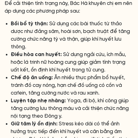
Để cải thiện tình trạng này, Bác Hà khuyên chị em nên
áp dụng các phương pháp sau:
Bồi bổ tỳ thận:
Sử dụng các bài thuốc từ thảo
dược như đảng sâm, hoài sơn, bạch truật để tăng
cường chức năng tỳ và thận, giúp khí huyết lưu
thông.
Điều hòa can huyết:
Sử dụng ngải cứu, ích mẫu,
hoặc lá trinh nữ hoàng cung giúp giảm tình trạng
uất kết, ổn định khí huyết trong tử cung.
Chế độ ăn uống:
Ăn nhiều thực phẩm bổ huyết,
tránh đồ cay nóng, hạn chế đồ uống có cồn và
cafein, tăng cường nước và rau xanh.
Luyện tập nhẹ nhàng:
Yoga, đi bộ, khí công giúp
tăng cường lưu thông máu và cải thiện chức năng
nội tạng theo Đông y.
Giữ tâm lý ổn định:
Stress kéo dài có thể ảnh
hưởng trực tiếp đến khí huyết và cân bằng âm