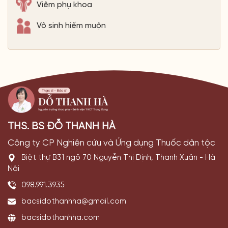
Viêm phụ khoa
Vô sinh hiếm muộn
THS. BS ĐỖ THANH HÀ
Công ty CP Nghiên cứu và Ứng dụng Thuốc dân tộc
Biệt thự B31 ngõ 70 Nguyễn Thị Định, Thanh Xuân - Hà
Nội
098.991.3935
bacsidothanhha@gmail.com
bacsidothanhha.com