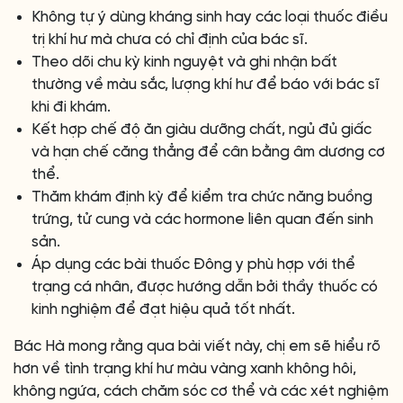
Không tự ý dùng kháng sinh hay các loại thuốc điều
trị khí hư mà chưa có chỉ định của bác sĩ.
Theo dõi chu kỳ kinh nguyệt và ghi nhận bất
thường về màu sắc, lượng khí hư để báo với bác sĩ
khi đi khám.
Kết hợp chế độ ăn giàu dưỡng chất, ngủ đủ giấc
và hạn chế căng thẳng để cân bằng âm dương cơ
thể.
Thăm khám định kỳ để kiểm tra chức năng buồng
trứng, tử cung và các hormone liên quan đến sinh
sản.
Áp dụng các bài thuốc Đông y phù hợp với thể
trạng cá nhân, được hướng dẫn bởi thầy thuốc có
kinh nghiệm để đạt hiệu quả tốt nhất.
Bác Hà mong rằng qua bài viết này, chị em sẽ hiểu rõ
hơn về tình trạng khí hư màu vàng xanh không hôi,
không ngứa, cách chăm sóc cơ thể và các xét nghiệm