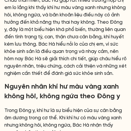
Cháu thân mến, Bác Hà gặp rất nhiều trường hợp chị
em lo lắng khi thấy khí hư màu vàng xanh nhưng không
hôi, không ngứa, và băn khoăn liệu điều này có ảnh
hưởng đến khả năng thụ thai hay không. Theo Đông
y, đây là một biểu hiện khá phổ biến, thường liên quan
đến tình trạng tỳ, can, thận chưa cân bằng, khí huyết
kém lưu thông. Bác Hà hiểu nỗi lo của chị em, vì sức
khỏe sinh sản là điều quan trọng và nhạy cảm, nên
hôm nay Bác Hà sẽ giải thích chi tiết, giúp cháu hiểu rõ
nguyên nhân, triệu chứng, cách cải thiện và những xét
nghiệm cần thiết để đánh giá sức khỏe sinh sản.
Nguyên nhân khí hư màu vàng xanh
không hôi, không ngứa theo Đông y
Trong Đông y, khí hư là sự biểu hiện của sự cân bằng
âm dương trong cơ thể. Khi khí hư có màu vàng xanh
nhưng không hôi, không ngứa, Bác Hà nhận thấy