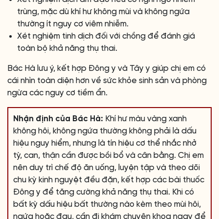
trùng, mặc dù khí hư không mùi và không ngứa
thường ít nguy cơ viêm nhiễm.
Xét nghiệm tinh dịch đối với chồng để đánh giá
toàn bộ khả năng thụ thai.
Bác Hà lưu ý, kết hợp Đông y và Tây y giúp chị em có
cái nhìn toàn diện hơn về sức khỏe sinh sản và phòng
ngừa các nguy cơ tiềm ẩn.
Nhận định của Bác Hà:
Khí hư màu vàng xanh
không hôi, không ngứa thường không phải là dấu
hiệu nguy hiểm, nhưng là tín hiệu cơ thể nhắc nhở
tỳ, can, thận cần được bồi bổ và cân bằng. Chị em
nên duy trì chế độ ăn uống, luyện tập và theo dõi
chu kỳ kinh nguyệt đều đặn, kết hợp các bài thuốc
Đông y để tăng cường khả năng thụ thai. Khi có
bất kỳ dấu hiệu bất thường nào kèm theo mùi hôi,
ngứa hoặc đau, cần đi khám chuyên khoa ngay để