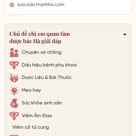
bacsidothanhha.com
Chủ đề chị em quan tâm
được bác Hà giải đáp
Chuyện vợ chồng
Dấu hiệu bệnh phụ khoa
Dược Liệu & Bài Thuốc
Mẹo hay
Sức khỏe sinh sản
Viêm Âm Đạo
Viêm cổ tử cung