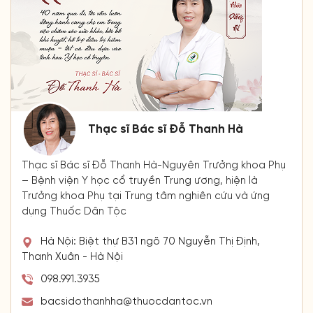
Thạc sĩ Bác sĩ Đỗ Thanh Hà
Thạc sĩ Bác sĩ Đỗ Thanh Hà-Nguyên Trưởng khoa Phụ
– Bệnh viện Y học cổ truyền Trung ương, hiện là
Trưởng khoa Phụ tại Trung tâm nghiên cứu và ứng
dụng Thuốc Dân Tộc
Hà Nội: Biệt thự B31 ngõ 70 Nguyễn Thị Định,
Thanh Xuân - Hà Nội
098.991.3935
bacsidothanhha@thuocdantoc.vn