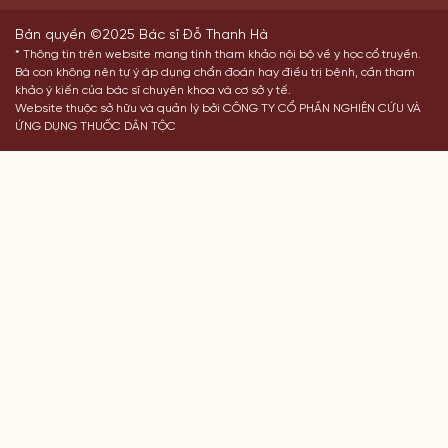
Bản quyền ©2025 Bác sĩ Đỗ Thanh Hà
* Thông tin trên website mang tính tham khảo nội bộ về y học cổ truyền.
Bà con không nên tự ý áp dụng chẩn đoán hay điều trị bệnh, cần tham
khảo ý kiến của bác sĩ chuyên khoa và cơ sở y tế.
Website thuộc sở hữu và quản lý bởi CÔNG TY CỔ PHẦN NGHIÊN CỨU VÀ
ỨNG DỤNG THUỐC DÂN TỘC