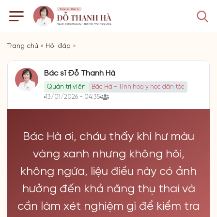
Trang chủ
»
Hỏi đáp
»
Bác sĩ Đỗ Thanh Hà
Quản trị viên
Bác Hà - Tinh hoa y học dân tộc
13/01/2026 - 04:35
Bác Hà ơi, cháu thấy khí hư màu
vàng xanh nhưng không hôi,
không ngứa, liệu điều này có ảnh
hưởng đến khả năng thụ thai và
cần làm xét nghiệm gì để kiểm tra