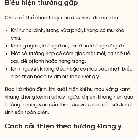
Biểu hiện thường gặp
Cháu có thể nhận thấy các dấu hiệu đi kèm như:
Khí hư hơi dính, lượng vừa phải, không có mùi khó
chịu.
Không ngứa, không đau, âm đạo không sưng đỏ.
Một số trường hợp có cảm giác mệt mỏi, cơ thể uể
oải, dễ bị lạnh hoặc nóng trong.
Kinh nguyệt không đều hoặc có màu sắc nhạt, biểu
hiện thận hoặc tỳ âm hư theo Đông y.
Bác Hà nhận định, khi xuất hiện khí hư màu vàng xanh
nhưng không kèm mùi hay ngứa, chị em không nên quá
lo lắng, nhưng vẫn cần theo dõi và chăm sóc sức khỏe
sinh sản toàn diện.
Cách cải thiện theo hướng Đông y