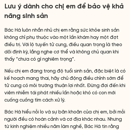
Lưu ý dành cho chị em để bảo vệ khả
năng sinh sản
Bác Hà luôn nhắn nhủ chị em rằng sức khỏe sinh sản
không chỉ phụ thuộc vào một lần khám hay một đợt
điều trị. Với lộ tuyến tử cung, điều quan trọng là theo
dõi định kỳ, lắng nghe cơ thể và không chủ quan khi
thấy “chưa có gì nghiêm trọng”.
Nếu chị em đang trong độ tuổi sinh sản, đặc biệt là có
kế hoạch mang thai, hãy chủ động điều chỉnh sớm để
tử cung có môi trường thuận lợi nhất. Đừng đợi đến khi
viêm nhiễm tái phát nhiều lần hoặc khó có con mới
cuống cuồng tìm cách xử lý.
Bác Hà hiểu nỗi lo và sự băn khoăn của chị em, bởi mỗi
người đều có hoàn cảnh và cơ địa khác nhau. Nhưng
từ kinh nghiệm nhiều năm làm nghề, Bác Hà tin rằng