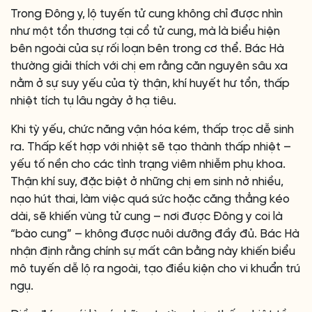
Trong Đông y, lộ tuyến tử cung không chỉ được nhìn
như một tổn thương tại cổ tử cung, mà là biểu hiện
bên ngoài của sự rối loạn bên trong cơ thể. Bác Hà
thường giải thích với chị em rằng căn nguyên sâu xa
nằm ở sự suy yếu của tỳ thận, khí huyết hư tổn, thấp
nhiệt tích tụ lâu ngày ở hạ tiêu.
Khi tỳ yếu, chức năng vận hóa kém, thấp trọc dễ sinh
ra. Thấp kết hợp với nhiệt sẽ tạo thành thấp nhiệt –
yếu tố nền cho các tình trạng viêm nhiễm phụ khoa.
Thận khí suy, đặc biệt ở những chị em sinh nở nhiều,
nạo hút thai, làm việc quá sức hoặc căng thẳng kéo
dài, sẽ khiến vùng tử cung – nơi được Đông y coi là
“bào cung” – không được nuôi dưỡng đầy đủ. Bác Hà
nhận định rằng chính sự mất cân bằng này khiến biểu
mô tuyến dễ lộ ra ngoài, tạo điều kiện cho vi khuẩn trú
ngụ.