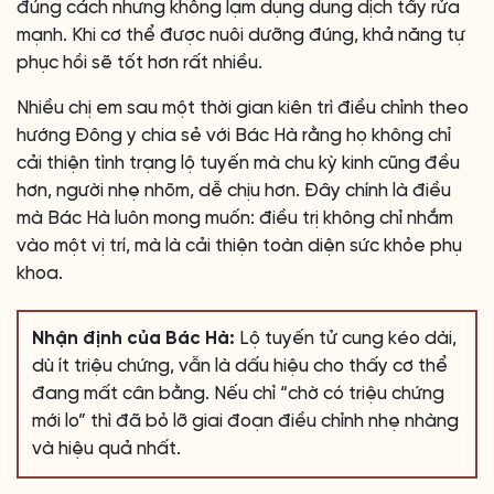
đúng cách nhưng không lạm dụng dung dịch tẩy rửa
mạnh. Khi cơ thể được nuôi dưỡng đúng, khả năng tự
phục hồi sẽ tốt hơn rất nhiều.
Nhiều chị em sau một thời gian kiên trì điều chỉnh theo
hướng Đông y chia sẻ với Bác Hà rằng họ không chỉ
cải thiện tình trạng lộ tuyến mà chu kỳ kinh cũng đều
hơn, người nhẹ nhõm, dễ chịu hơn. Đây chính là điều
mà Bác Hà luôn mong muốn: điều trị không chỉ nhắm
vào một vị trí, mà là cải thiện toàn diện sức khỏe phụ
khoa.
Nhận định của Bác Hà:
Lộ tuyến tử cung kéo dài,
dù ít triệu chứng, vẫn là dấu hiệu cho thấy cơ thể
đang mất cân bằng. Nếu chỉ “chờ có triệu chứng
mới lo” thì đã bỏ lỡ giai đoạn điều chỉnh nhẹ nhàng
và hiệu quả nhất.