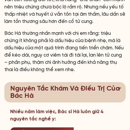
nên triệu chứng chưa bộc lộ rầm rộ. Nhưng nếu yếu tố
thấp nhiệt và huyết ứ vẫn tồn tại âm thầm, lâu dần sẽ
làm tổn thương sâu hơn đến cổ tử cung.
Bác Hà thường nhấn mạnh với chị em rằng: triệu
chứng ít không phải là dấu hiệu của bệnh nhẹ, mà là
dấu hiệu của một quá trình đang tiến triển chậm. Nếu
để kéo dài, nguy cơ viêm tái đi tái lại, lan lên tử cung
– phần phụ, thậm chí ảnh hưởng đến khả năng thụ
thai là điều không thể xem nhẹ.
Nguyên Tắc Khám Và Điều Trị Của
Bác Hà
Nhiều năm làm việc, Bác sĩ Hà luôn giữ 4
nguyên tắc nghề y: