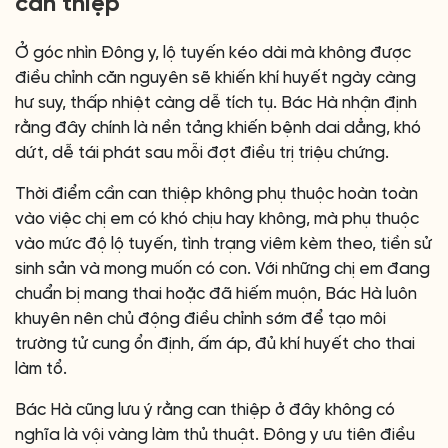
can thiệp
Ở góc nhìn Đông y, lộ tuyến kéo dài mà không được
điều chỉnh căn nguyên sẽ khiến khí huyết ngày càng
hư suy, thấp nhiệt càng dễ tích tụ. Bác Hà nhận định
rằng đây chính là nền tảng khiến bệnh dai dẳng, khó
dứt, dễ tái phát sau mỗi đợt điều trị triệu chứng.
Thời điểm cần can thiệp không phụ thuộc hoàn toàn
vào việc chị em có khó chịu hay không, mà phụ thuộc
vào mức độ lộ tuyến, tình trạng viêm kèm theo, tiền sử
sinh sản và mong muốn có con. Với những chị em đang
chuẩn bị mang thai hoặc đã hiếm muộn, Bác Hà luôn
khuyên nên chủ động điều chỉnh sớm để tạo môi
trường tử cung ổn định, ấm áp, đủ khí huyết cho thai
làm tổ.
Bác Hà cũng lưu ý rằng can thiệp ở đây không có
nghĩa là vội vàng làm thủ thuật. Đông y ưu tiên điều