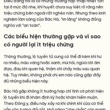
Điều đáng nói là có những trường hợp thấp nhiệt tồn
tại ở mức độ nhẹ, khí huyết chưa suy kiệt rõ ràng nên
triệu chứng bên ngoài rất nghèo nàn. Nhưng theo kinh
nghiệm lâm sàng của Bác Hà, “im lặng” không đồng
nghĩa với “an toàn”.
Các biểu hiện thường gặp và vì sao
có người lại ít triệu chứng
Thông thường, lộ tuyến tử cung có thể đi kèm khí hư
ra nhiều, màu vàng hoặc xanh, mùi hôi, ngứa rát âm
đạo, đau khi quan hệ, thậm chí chảy máu sau quan
hệ. Tuy nhiên, không phải chị em nào cũng gặp đầy
đủ những biểu hiện này.
Bác Hà gặp không ít trường hợp chỉ tình cờ phát hiện
lộ tuyến khi đi khám định kỳ hoặc khám hiếm muộn.
Theo Đông y, điều này xảy ra khi chính khí của cơ thể
vẫn còn tương đối tốt, khả năng “che chắn” còn mạnh