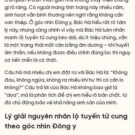
chủ quan vì bản thân gần như không thấy triệu chứng
gì rõ ràng. Có người mang tình trạng này nhiều năm,
sinh hoạt vẫn bình thường nên nghĩ rằng không cần
can thiệp. Ở góc nhìn Đông y, Bác Hà hiểu rất rõ tâm
lý này, nhưng cũng chính vì vậy mà Bác Hà luôn nhấn
mạnh: lộ tuyến tử cung kéo dài, dù ít triệu chứng, vẫn
là một trạng thái mất cân bằng âm dương – khí huyết
âm thầm, nếu không được điều chỉnh đúng lúc thì nguy
cơ tiến triển là có thật.
Câu hỏi mà nhiều chị em đặt ra với Bác Hà là: “Không
đau, không ngứa, không ra nhiều khí hư thì có cần lo
không?” Câu trả lời của Bác Hà không bao giờ là
“dọa”, mà là phân tích để chị em hiểu rõ bản chất, từ
đó chủ động bảo vệ khả năng sinh sản của mình.
Lý giải nguyên nhân lộ tuyến tử cung
theo góc nhìn Đông y