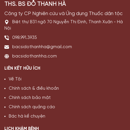
THS. BS ĐỖ THANH HÀ
Công ty CP Nghiên cứu và Ứng dụng Thuốc dân tộc
Biệt thự B31 ngõ 70 Nguyễn Thị Định, Thanh Xuân - Hà
Nội
098.991.3935
bacsidothanhha@gmail.com
bacsidothanhha.com
LIÊN KẾT HỮU ÍCH
Về Tôi
Chính sách & điều khoản
Chính sách bảo mật
Chính sách quảng cáo
Bác hà kể chuyện
LỊCH KHÁM BỆNH