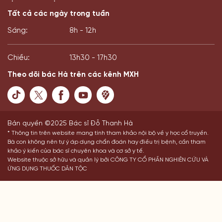
Tất cả các ngày trong tuần
Sáng:
8h - 12h
Chiều:
13h30 - 17h30
Theo dõi bác Hà trên các kênh MXH
Bản quyền ©2025 Bác sĩ Đỗ Thanh Hà
* Thông tin trên website mang tính tham khảo nội bộ về y học cổ truyền.
Bà con không nên tự ý áp dụng chẩn đoán hay điều trị bệnh, cần tham
khảo ý kiến của bác sĩ chuyên khoa và cơ sở y tế.
Website thuộc sở hữu và quản lý bởi CÔNG TY CỔ PHẦN NGHIÊN CỨU VÀ
ỨNG DỤNG THUỐC DÂN TỘC