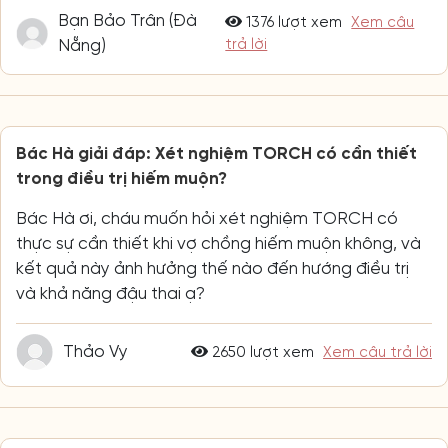
Bạn Bảo Trân (Đà
1376 lượt xem
Xem câu
Nẵng)
trả lời
Bác Hà giải đáp: Xét nghiệm TORCH có cần thiết
trong điều trị hiếm muộn?
Bác Hà ơi, cháu muốn hỏi xét nghiệm TORCH có
thực sự cần thiết khi vợ chồng hiếm muộn không, và
kết quả này ảnh hưởng thế nào đến hướng điều trị
và khả năng đậu thai ạ?
Thảo Vy
2650 lượt xem
Xem câu trả lời