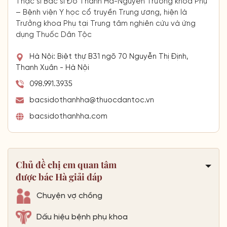
Thạc sĩ Bác sĩ Đỗ Thanh Hà-Nguyên Trưởng khoa Phụ
– Bệnh viện Y học cổ truyền Trung ương, hiện là
Trưởng khoa Phụ tại Trung tâm nghiên cứu và ứng
dụng Thuốc Dân Tộc
Hà Nội: Biệt thự B31 ngõ 70 Nguyễn Thị Định,
Thanh Xuân - Hà Nội
098.991.3935
bacsidothanhha@thuocdantoc.vn
bacsidothanhha.com
Chủ đề chị em quan tâm
được bác Hà giải đáp
Chuyện vợ chồng
Dấu hiệu bệnh phụ khoa