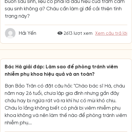
buồn sau sinh, liệu có phải là dấu hiệu của trầm cảm
sau sinh không ạ? Cháu cần làm gì để cải thiện tình
trạng này?
Hải Yến
2613 lượt xem
Xem câu trả lời
Bác Hà giải đáp: Làm sao để phòng tránh viêm
nhiễm phụ khoa hiệu quả và an toàn?
Bạn Bảo Trân có đặt câu hỏi: "Chào bác sĩ Hà, cháu
năm nay 26 tuổi, chưa lập gia đình nhưng gần đây
cháu hay bị ngứa rát và ra khí hư có mùi khó chịu.
Cháu lo lắng không biết có phải bị viêm nhiễm phụ
khoa không và nên làm thế nào để phòng tránh viêm
nhiễm phụ...