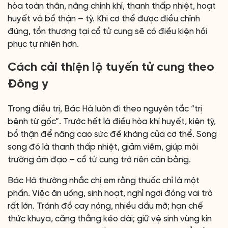
hòa toàn thân, nâng chính khí, thanh thấp nhiệt, hoạt
huyết và bổ thận – tỳ. Khi cơ thể được điều chỉnh
đúng, tổn thương tại cổ tử cung sẽ có điều kiện hồi
phục tự nhiên hơn.
Cách cải thiện lộ tuyến tử cung theo
Đông y
Trong điều trị, Bác Hà luôn đi theo nguyên tắc “trị
bệnh từ gốc”. Trước hết là điều hòa khí huyết, kiện tỳ,
bổ thận để nâng cao sức đề kháng của cơ thể. Song
song đó là thanh thấp nhiệt, giảm viêm, giúp môi
trường âm đạo – cổ tử cung trở nên cân bằng.
Bác Hà thường nhắc chị em rằng thuốc chỉ là một
phần. Việc ăn uống, sinh hoạt, nghỉ ngơi đóng vai trò
rất lớn. Tránh đồ cay nóng, nhiều dầu mỡ; hạn chế
thức khuya, căng thẳng kéo dài; giữ vệ sinh vùng kín