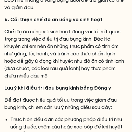
bóp nhẹ nhàng ở vùng bụng dưới để thư giãn cơ thể
và giảm đau.
4. Cải thiện chế độ ăn uống và sinh hoạt
Chế độ ăn uống và sinh hoạt đóng vai trò rất quan
trọng trong việc điều trị đau bụng kinh. Bác Hà
khuyên chị em nên ăn những thực phẩm có tính ấm
như gừng, tỏi, hành, và tránh các thực phẩm lạnh
hoặc dễ gây ứ đọng khí huyết như đồ ăn có tính lạnh
(dưa chuột, các loại rau quả lạnh) hay thực phẩm
chứa nhiều dầu mỡ.
Lưu ý khi điều trị đau bụng kinh bằng Đông y
Để đạt được hiệu quả tối ưu trong việc giảm đau
bụng kinh, chị em cần lưu ý những điều sau đây:
Thực hiện đều đặn các phương pháp điều trị như
uống thuốc, châm cứu hoặc xoa bóp để khí huyết