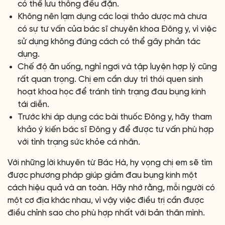
có thể lưu thông đều đặn.
Không nên lạm dụng các loại thảo dược mà chưa
có sự tư vấn của bác sĩ chuyên khoa Đông y, vì việc
sử dụng không đúng cách có thể gây phản tác
dụng.
Chế độ ăn uống, nghỉ ngơi và tập luyện hợp lý cũng
rất quan trọng. Chị em cần duy trì thói quen sinh
hoạt khoa học để tránh tình trạng đau bụng kinh
tái diễn.
Trước khi áp dụng các bài thuốc Đông y, hãy tham
khảo ý kiến bác sĩ Đông y để được tư vấn phù hợp
với tình trạng sức khỏe cá nhân.
Với những lời khuyên từ Bác Hà, hy vọng chị em sẽ tìm
được phương pháp giúp giảm đau bụng kinh một
cách hiệu quả và an toàn. Hãy nhớ rằng, mỗi người có
một cơ địa khác nhau, vì vậy việc điều trị cần được
điều chỉnh sao cho phù hợp nhất với bản thân mình.