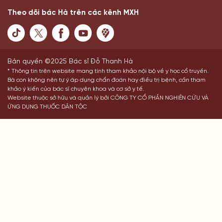
Theo dõi bác Hà trên các kênh MXH
Bản quyền ©2025 Bác sĩ Đỗ Thanh Hà
* Thông tin trên website mang tính tham khảo nội bộ về y học cổ truyền.
Bà con không nên tự ý áp dụng chẩn đoán hay điều trị bệnh, cần tham
khảo ý kiến của bác sĩ chuyên khoa và cơ sở y tế.
Website thuộc sở hữu và quản lý bởi CÔNG TY CỔ PHẦN NGHIÊN CỨU VÀ
ỨNG DỤNG THUỐC DÂN TỘC