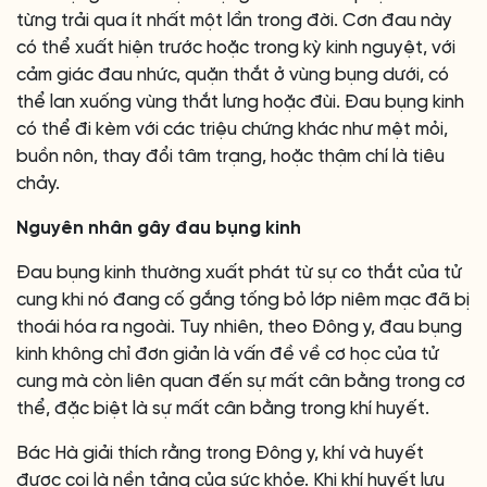
từng trải qua ít nhất một lần trong đời. Cơn đau này
có thể xuất hiện trước hoặc trong kỳ kinh nguyệt, với
cảm giác đau nhức, quặn thắt ở vùng bụng dưới, có
thể lan xuống vùng thắt lưng hoặc đùi. Đau bụng kinh
có thể đi kèm với các triệu chứng khác như mệt mỏi,
buồn nôn, thay đổi tâm trạng, hoặc thậm chí là tiêu
chảy.
Nguyên nhân gây đau bụng kinh
Đau bụng kinh thường xuất phát từ sự co thắt của tử
cung khi nó đang cố gắng tống bỏ lớp niêm mạc đã bị
thoái hóa ra ngoài. Tuy nhiên, theo Đông y, đau bụng
kinh không chỉ đơn giản là vấn đề về cơ học của tử
cung mà còn liên quan đến sự mất cân bằng trong cơ
thể, đặc biệt là sự mất cân bằng trong khí huyết.
Bác Hà giải thích rằng trong Đông y, khí và huyết
được coi là nền tảng của sức khỏe. Khi khí huyết lưu