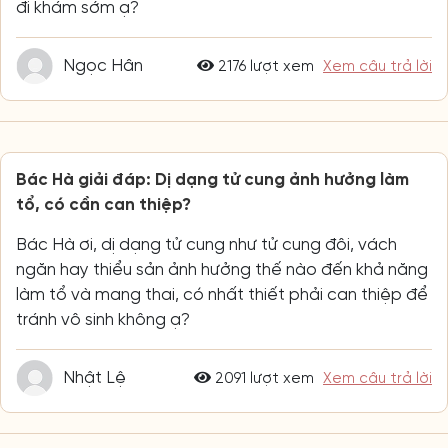
đi khám sớm ạ?
Ngọc Hân
2176 lượt xem
Xem câu trả lời
Bác Hà giải đáp: Dị dạng tử cung ảnh hưởng làm
tổ, có cần can thiệp?
Bác Hà ơi, dị dạng tử cung như tử cung đôi, vách
ngăn hay thiểu sản ảnh hưởng thế nào đến khả năng
làm tổ và mang thai, có nhất thiết phải can thiệp để
tránh vô sinh không ạ?
Nhật Lệ
2091 lượt xem
Xem câu trả lời