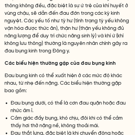
thông không đều, đặc biệt là sự ứ trệ của khí huyết ở
vùng chậu, sẽ dẫn đến đau đớn trong các kỳ kinh
nguyệt. Các yếu tố như tỳ hư (tình trạng tỳ yếu không
vận hóa được thức ăn), thận hư (thận yếu không đủ
năng lượng để duy trì chức năng sinh lý) và khí ứ (khí
không lưu thông) thường là nguyên nhân chính gây ra
đau bụng kinh trong Đông y.
Các biểu hiện thường gặp của đau bụng kinh
Đau bụng kinh có thể xuất hiện ở các mức độ khác
nhau, từ nhẹ đến nặng. Các biểu hiện thường gặp
bao gồm:
Đau bụng dưới, có thể là cơn đau quặn hoặc đau
nhức âm ỉ.
Cảm giác đầy bụng, khó chịu, đôi khi có thể cảm
thấy hơi thở nặng nề, không thoải mái.
Đau thắt lưng, đặc biệt là khi chuyển động hoặc