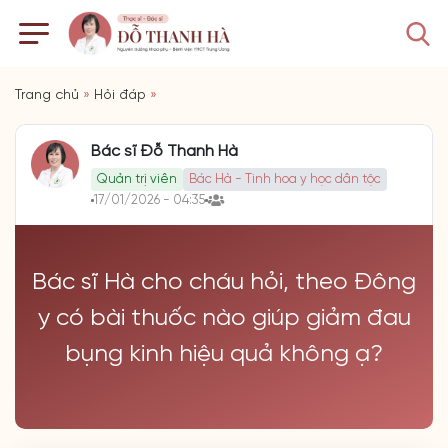
Trang chủ
»
Hỏi đáp
»
Bác sĩ Đỗ Thanh Hà
Quản trị viên
Bác Hà - Tinh hoa y học dân tộc
17/01/2026 - 04:35
Bác sĩ Hà cho cháu hỏi, theo Đông
y có bài thuốc nào giúp giảm đau
bụng kinh hiệu quả không ạ?