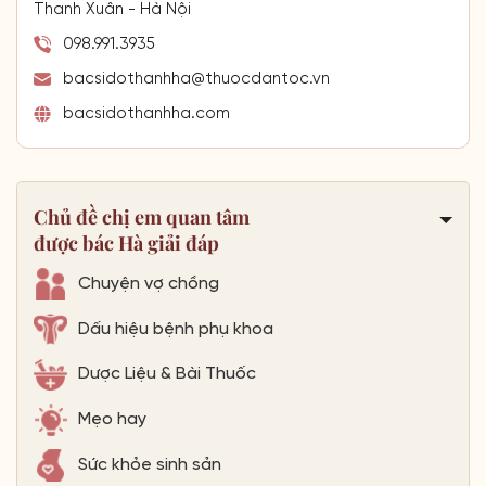
Thanh Xuân - Hà Nội
098.991.3935
bacsidothanhha@thuocdantoc.vn
bacsidothanhha.com
Chủ đề chị em quan tâm
được bác Hà giải đáp
Chuyện vợ chồng
Dấu hiệu bệnh phụ khoa
Dược Liệu & Bài Thuốc
Mẹo hay
Sức khỏe sinh sản