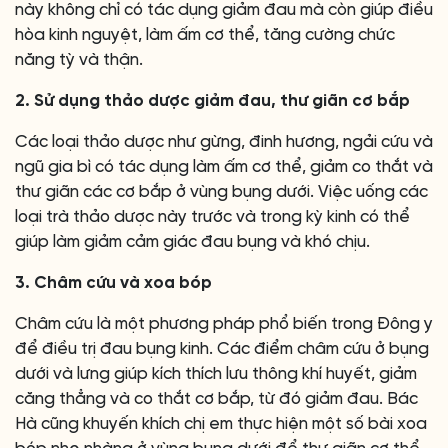
này không chỉ có tác dụng giảm đau mà còn giúp điều
hòa kinh nguyệt, làm ấm cơ thể, tăng cường chức
năng tỳ và thận.
2. Sử dụng thảo dược giảm đau, thư giãn cơ bắp
Các loại thảo dược như gừng, đinh hương, ngải cứu và
ngũ gia bì có tác dụng làm ấm cơ thể, giảm co thắt và
thư giãn các cơ bắp ở vùng bụng dưới. Việc uống các
loại trà thảo dược này trước và trong kỳ kinh có thể
giúp làm giảm cảm giác đau bụng và khó chịu.
3. Châm cứu và xoa bóp
Châm cứu là một phương pháp phổ biến trong Đông y
để điều trị đau bụng kinh. Các điểm châm cứu ở bụng
dưới và lưng giúp kích thích lưu thông khí huyết, giảm
căng thẳng và co thắt cơ bắp, từ đó giảm đau. Bác
Hà cũng khuyến khích chị em thực hiện một số bài xoa