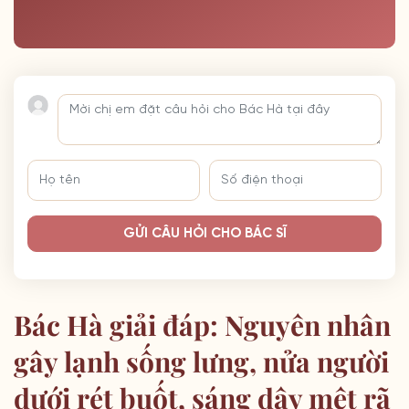
GỬI CÂU HỎI CHO BÁC SĨ
Bác Hà giải đáp: Nguyên nhân
gây lạnh sống lưng, nửa người
dưới rét buốt, sáng dậy mệt rã