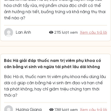
hóa chất tẩy rửa, mỹ phẩm chứa độc chất có thể
ảnh hưởng nội tiết, buồng trứng và khả năng thụ thai
thế nào ạ?
Lan Anh
2115 lượt xem
Xem câu trả lời
Bác Hà giải đáp thuốc nam trị viêm phụ khoa có
cân bằng vi sinh và ngừa tái phát lâu dài không
Bác Hà ơi, thuốc nam trị viêm phụ khoa nếu dùng lâu
dài có giúp cân bằng hệ vi sinh âm đạo và hạn chế
tái phát không, hay chỉ giảm triệu chứng tạm thời
thôi ạ?
Hương Giang
1769 lượt xem
Xem câu trả lời