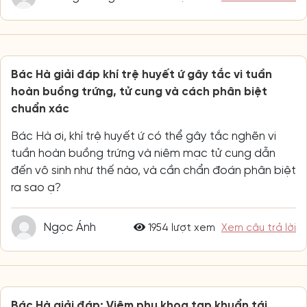
Bác Hà giải đáp khí trệ huyết ứ gây tắc vi tuần
hoàn buồng trứng, tử cung và cách phân biệt
chuẩn xác
Bác Hà ơi, khí trệ huyết ứ có thể gây tắc nghẽn vi
tuần hoàn buồng trứng và niêm mạc tử cung dẫn
đến vô sinh như thế nào, và cần chẩn đoán phân biệt
ra sao ạ?
Ngọc Ánh
1954 lượt xem
Xem câu trả lời
Bác Hà giải đáp: Viêm phụ khoa tạp khuẩn tái