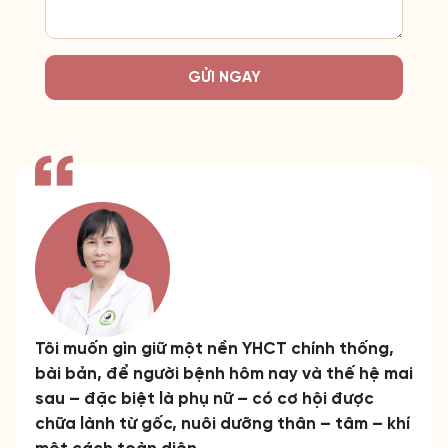
GỬI NGAY
Tôi muốn gìn giữ một nền YHCT chính thống,
bài bản, để người bệnh hôm nay và thế hệ mai
sau – đặc biệt là phụ nữ – có cơ hội được
chữa lành từ gốc, nuôi dưỡng thân – tâm – khí