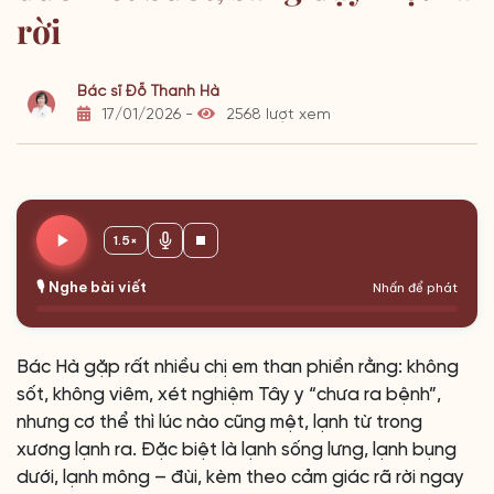
rời
Bác sĩ Đỗ Thanh Hà
17/01/2026 -
2568 lượt xem
1.5×
🎙️ Nghe bài viết
Nhấn để phát
Bác Hà gặp rất nhiều chị em than phiền rằng: không
sốt, không viêm, xét nghiệm Tây y “chưa ra bệnh”,
nhưng cơ thể thì lúc nào cũng mệt, lạnh từ trong
xương lạnh ra. Đặc biệt là lạnh sống lưng, lạnh bụng
dưới, lạnh mông – đùi, kèm theo cảm giác rã rời ngay