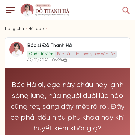
Trang chủ
»
Hỏi đáp
»
Bác sĩ Đỗ Thanh Hà
Quản trị viên
Bác Hà - Tinh hoa y học dân tộc
17/01/2026 - 04:28
Bác Hà ơi, dạo này cháu hay lạnh
sống lưng, nửa người dưới lúc nào
cũng rét, sáng dậy mệt rã rời. Đây
có phải dấu hiệu phụ khoa hay khí
huyết kém không ạ?