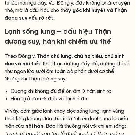
từ lúc mới ngủ dậy. Với Đông y, đây không phải chuyện
nhỏ, mà là dấu hiệu cho thấy
gốc khí huyết và Thận
đang suy yếu rõ rệt
.
Lạnh sống lưng – dấu hiệu Thận
dương suy, hàn khí chiếm ưu thế
Theo Đông y,
Thận chủ lưng, chủ hạ tiêu, chủ sinh
dục và nội tiết
. Khi Thận dương đầy đủ, dương khí sẽ
như ngọn lửa sưởi ấm toàn bộ phần dưới cơ thể.
Nhưng khi Thận dương suy:
Dương khí không đủ để ôn ấm → hàn sinh ra
Hàn tụ ở đâu → đau và lạnh ở đó
Vì vậy, cảm giác lạnh chạy dọc sống lưng, lạnh vùng
thắt lưng không đơn thuần là “nhiễm lạnh”, mà là biểu
hiện của
nội hàn
. Bác Hà thường nói với chị em rằng:
“Lạnh từ ngoài vào thì dễ đuổi, lạnh từ Thận mà ra