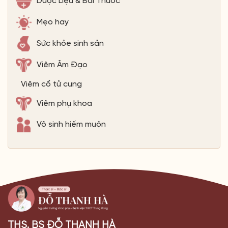
Dược Liệu & Bài Thuốc
Mẹo hay
Sức khỏe sinh sản
Viêm Âm Đạo
Viêm cổ tử cung
Viêm phụ khoa
Vô sinh hiếm muộn
THS. BS ĐỖ THANH HÀ