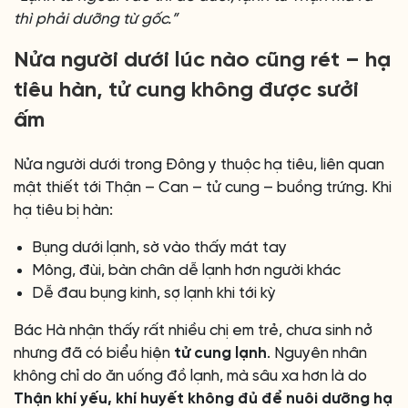
thì phải dưỡng từ gốc.”
Nửa người dưới lúc nào cũng rét – hạ
tiêu hàn, tử cung không được sưởi
ấm
Nửa người dưới trong Đông y thuộc hạ tiêu, liên quan
mật thiết tới Thận – Can – tử cung – buồng trứng. Khi
hạ tiêu bị hàn:
Bụng dưới lạnh, sờ vào thấy mát tay
Mông, đùi, bàn chân dễ lạnh hơn người khác
Dễ đau bụng kinh, sợ lạnh khi tới kỳ
Bác Hà nhận thấy rất nhiều chị em trẻ, chưa sinh nở
nhưng đã có biểu hiện
tử cung lạnh
. Nguyên nhân
không chỉ do ăn uống đồ lạnh, mà sâu xa hơn là do
Thận khí yếu, khí huyết không đủ để nuôi dưỡng hạ