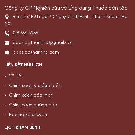
Công ty CP Nghiên cứu và Ứng dụng Thuốc dân tộc
Biệt thự B31 ngõ 70 Nguyễn Thị Định, Thanh Xuân - Hà
Nội
098.991.3935
bacsidothanhha@gmail.com
bacsidothanhha.com
LIÊN KẾT HỮU ÍCH
Về Tôi
Chính sách & điều khoản
Chính sách bảo mật
Chính sách quảng cáo
Bác hà kể chuyện
LỊCH KHÁM BỆNH