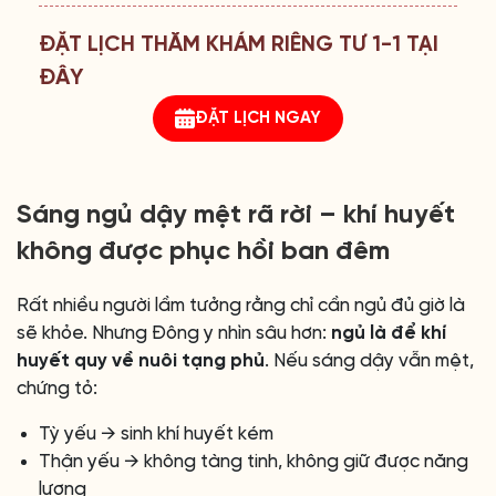
ĐẶT LỊCH THĂM KHÁM RIÊNG TƯ 1-1 TẠI
ĐÂY
ĐẶT LỊCH NGAY
Sáng ngủ dậy mệt rã rời – khí huyết
không được phục hồi ban đêm
Rất nhiều người lầm tưởng rằng chỉ cần ngủ đủ giờ là
sẽ khỏe. Nhưng Đông y nhìn sâu hơn:
ngủ là để khí
huyết quy về nuôi tạng phủ
. Nếu sáng dậy vẫn mệt,
chứng tỏ:
Tỳ yếu → sinh khí huyết kém
Thận yếu → không tàng tinh, không giữ được năng
lượng