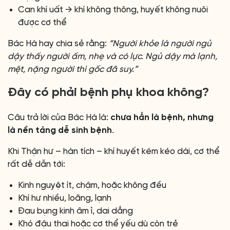
Can khí uất → khí không thông, huyết không nuôi
được cơ thể
Bác Hà hay chia sẻ rằng:
“Người khỏe là người ngủ
dậy thấy người ấm, nhẹ và có lực. Ngủ dậy mà lạnh,
mệt, nặng người thì gốc đã suy.”
Đây có phải bệnh phụ khoa không?
Câu trả lời của Bác Hà là:
chưa hẳn là bệnh, nhưng
là nền tảng dễ sinh bệnh
.
Khi Thận hư – hàn tích – khí huyết kém kéo dài, cơ thể
rất dễ dẫn tới:
Kinh nguyệt ít, chậm, hoặc không đều
Khí hư nhiều, loãng, lạnh
Đau bụng kinh âm ỉ, dai dẳng
Khó đậu thai hoặc cơ thể yếu dù còn trẻ