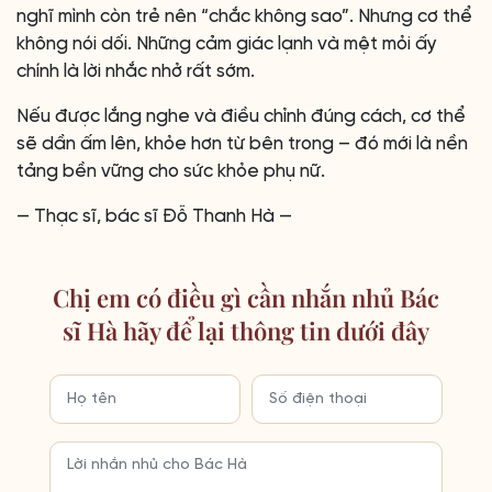
nghĩ mình còn trẻ nên “chắc không sao”. Nhưng cơ thể
không nói dối. Những cảm giác lạnh và mệt mỏi ấy
chính là lời nhắc nhở rất sớm.
Nếu được lắng nghe và điều chỉnh đúng cách, cơ thể
sẽ dần ấm lên, khỏe hơn từ bên trong – đó mới là nền
tảng bền vững cho sức khỏe phụ nữ.
— Thạc sĩ, bác sĩ Đỗ Thanh Hà —
Chị em có điều gì cần nhắn nhủ Bác
sĩ Hà hãy để lại thông tin dưới đây