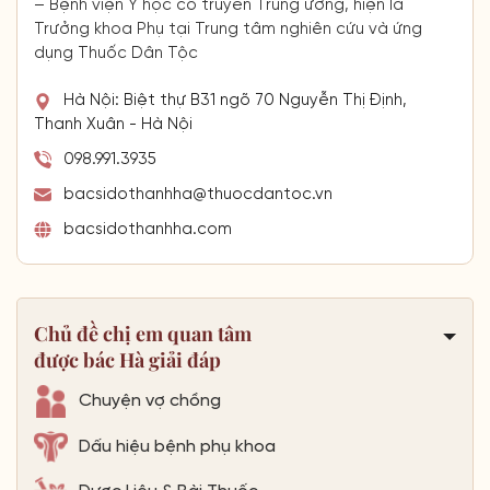
– Bệnh viện Y học cổ truyền Trung ương, hiện là
Trưởng khoa Phụ tại Trung tâm nghiên cứu và ứng
dụng Thuốc Dân Tộc
Hà Nội: Biệt thự B31 ngõ 70 Nguyễn Thị Định,
Thanh Xuân - Hà Nội
098.991.3935
bacsidothanhha@thuocdantoc.vn
bacsidothanhha.com
Chủ đề chị em quan tâm
được bác Hà giải đáp
Chuyện vợ chồng
Dấu hiệu bệnh phụ khoa