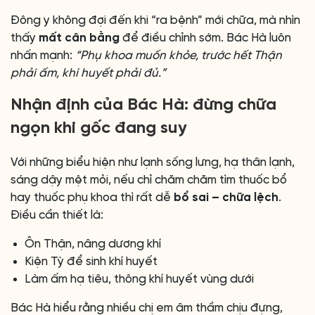
Đông y không đợi đến khi “ra bệnh” mới chữa, mà nhìn
thấy
mất cân bằng
để điều chỉnh sớm. Bác Hà luôn
nhấn mạnh:
“Phụ khoa muốn khỏe, trước hết Thận
phải ấm, khí huyết phải đủ.”
Nhận định của Bác Hà: đừng chữa
ngọn khi gốc đang suy
Với những biểu hiện như lạnh sống lưng, hạ thân lạnh,
sáng dậy mệt mỏi, nếu chỉ chăm chăm tìm thuốc bổ
hay thuốc phụ khoa thì rất dễ
bổ sai – chữa lệch
.
Điều cần thiết là:
Ôn Thận, nâng dương khí
Kiện Tỳ để sinh khí huyết
Làm ấm hạ tiêu, thông khí huyết vùng dưới
Bác Hà hiểu rằng nhiều chị em âm thầm chịu đựng,