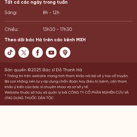
Tất cả các ngày trong tuần
Sáng:
8h - 12h
Chiều:
13h30 - 17h30
Theo dõi bác Hà trên các kênh MXH
Bản quyền ©2025 Bác sĩ Đỗ Thanh Hà
* Thông tin trên website mang tính tham khảo nội bộ về y học cổ truyền.
Bà con không nên tự ý áp dụng chẩn đoán hay điều trị bệnh, cần tham
khảo ý kiến của bác sĩ chuyên khoa và cơ sở y tế.
Website thuộc sở hữu và quản lý bởi CÔNG TY CỔ PHẦN NGHIÊN CỨU VÀ
ỨNG DỤNG THUỐC DÂN TỘC